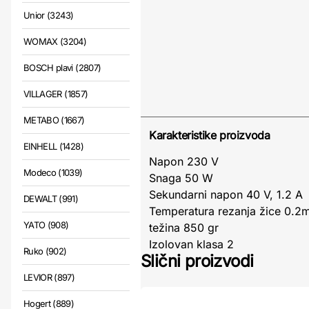
Unior (3243)
WOMAX (3204)
BOSCH plavi (2807)
VILLAGER (1857)
METABO (1667)
Karakteristike proizvoda
EINHELL (1428)
Napon 230 V
Modeco (1039)
Snaga 50 W
Sekundarni napon 40 V, 1.2 A
DEWALT (991)
Temperatura rezanja žice 0.2
YATO (908)
težina 850 gr
Izolovan klasa 2
Ruko (902)
Slični proizvodi
LEVIOR (897)
Hogert (889)