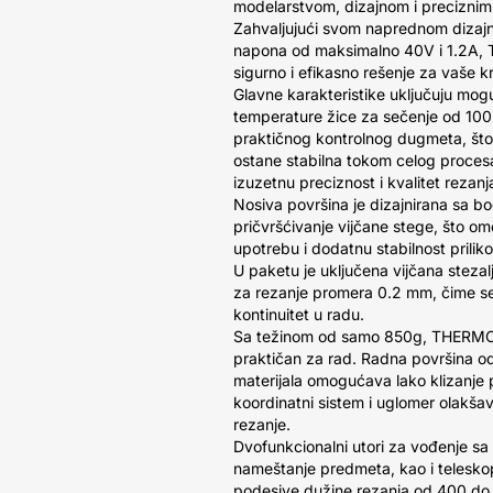
modelarstvom, dizajnom i preciznim r
Zahvaljujući svom naprednom dizajn
napona od maksimalno 40V i 1.2A
sigurno i efikasno rešenje za vaše k
Glavne karakteristike uključuju mo
temperature žice za sečenje od 10
praktičnog kontrolnog dugmeta, š
ostane stabilna tokom celog proces
izuzetnu preciznost i kvalitet rezanj
Nosiva površina je dizajnirana sa b
pričvršćivanje vijčane stege, što 
upotrebu i dodatnu stabilnost prili
U paketu je uključena vijčana steza
za rezanje promera 0.2 mm, čime se
kontinuitet u radu.
Sa težinom od samo 850g, THERMOC
praktičan za rad. Radna površina o
materijala omogućava lako klizanje 
koordinatni sistem i uglomer olakšav
rezanje.
Dvofunkcionalni utori za vođenje s
nameštanje predmeta, kao i telesk
podesive dužine rezanja od 400 do