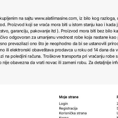
kupljenim na sajtu www.alatiimasine.com, iz bilo kog razloga,
od. Proizvod koji se vraća mora biti u istom stanju kao i kada 
tvo, garanciju, pakovanje itd ). Proizvod mora biti bez bilo kak
ljučivo odgovoran za umanjenu vrednost robe koja nastane kao
sno prevazilazi ono što je neophodno da bi se ustanovili priroda
no ili elektronski obaveštava prodavca u roku od 14 dana da
zi na poledjini računa. Troškove transporta pri vraćanju robe 
nije obavezna da vrati novac ili zameni robu. Za detaljnije info
Moje strane
Login
Registracija
Korisnička strana
Korpa