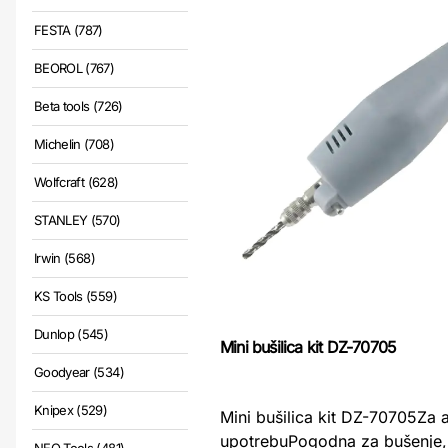
FESTA (787)
BEOROL (767)
Beta tools (726)
Michelin (708)
Wolfcraft (628)
STANLEY (570)
Irwin (568)
KS Tools (559)
Dunlop (545)
Mini bušilica kit DZ-70705
Goodyear (534)
Knipex (529)
Mini bušilica kit DZ-70705Za
upotrebuPogodna za bušenje, 