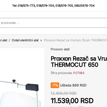
Tel:
018/575-773
,
018/576-704
,
018/576-705
,
060/0576-704
i alat
/
Ostali električni alat
>
Proxxon Rezač sa Vrućom Žicom THERMOC
Proxxon alati
Proxxon Rezač sa Vr
THERMOCUT 650
Šifra proizvoda:
P27084
-
7%
Ušteda
869
RSD
12.408,00 RSD
11.539,00 RSD