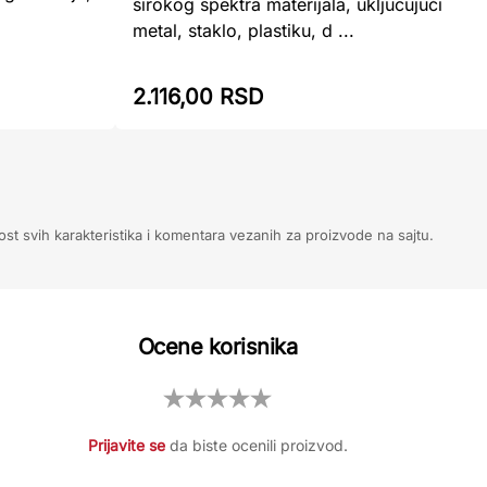
širokog spektra materijala, uključujući
metal, staklo, plastiku, d ...
2.116,00 RSD
ost svih karakteristika i komentara vezanih za proizvode na sajtu.
Ocene korisnika
Prijavite se
da biste ocenili proizvod.