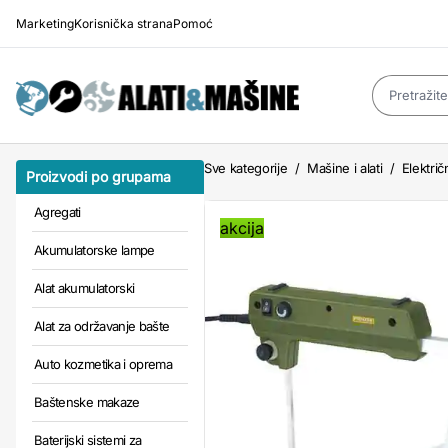
Marketing
Korisnička strana
Pomoć
Sve kategorije
/
Mašine i alati
/
Električn
Proizvodi po grupama
Agregati
akcija
Akumulatorske lampe
Alat akumulatorski
Alat za održavanje bašte
Auto kozmetika i oprema
Baštenske makaze
Baterijski sistemi za