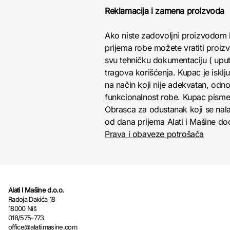
Reklamacija i zamena proizvoda
Ako niste zadovoljni proizvodom 
prijema robe možete vratiti proizv
svu tehničku dokumentaciju ( uputs
tragova korišćenja. Kupac je isk
na način koji nije adekvatan, odno
funkcionalnost robe. Kupac pisme
Obrasca za odustanak koji se nala
od dana prijema Alati i Mašine doo 
Prava i obaveze potrošača
Alati I Mašine d.o.o.
Radoja Dakića 18
18000 Niš
018/575-773
office@alatiimasine.com