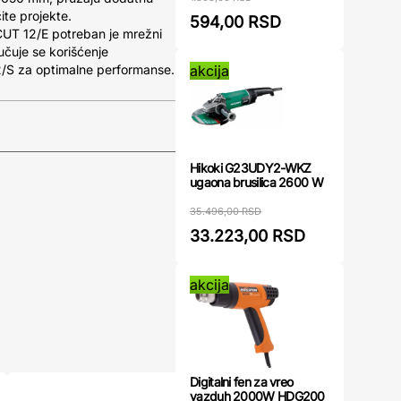
čite projekte.
594,00 RSD
T 12/E potreban je mrežni
čuje se korišćenje
akcija
S za optimalne performanse.
Hikoki G23UDY2-WKZ
ugaona brusilica 2600 W
35.496,00 RSD
33.223,00 RSD
akcija
Digitalni fen za vreo
vazduh 2000W HDG200