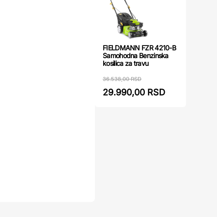
FIELDMANN FZR 4210-B
Samohodna Benzinska
kosilica za travu
36.538,00 RSD
29.990,00 RSD