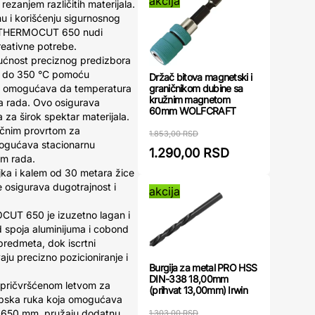
akcija
ezanjem različitih materijala.
u i korišćenju sigurnosnog
, THERMOCUT 650 nudi
reativne potrebe.
gućnost preciznog predizbora
0 do 350 °C pomoću
Držač bitova magnetski i
graničnikom dubine sa
to omogućava da temperatura
kružnim magnetom
a rada. Ovo osigurava
60mm WOLFCRAFT
a za širok spektar materijala.
očnim provrtom za
1.853,00 RSD
omogućava stacionarnu
1.290,00 RSD
kom rada.
ljka i kalem od 30 metara žice
 osigurava dugotrajnost i
akcija
UT 650 je izuzetno lagan i
d spoja aluminijuma i cobond
predmeta, dok iscrtni
aju precizno pozicioniranje i
Burgija za metal PRO HSS
DIN-338 18,00mm
a pričvršćenom letvom za
(prihvat 13,00mm) Irwin
opska ruka koja omogućava
 650 mm, pružaju dodatnu
1.303,00 RSD