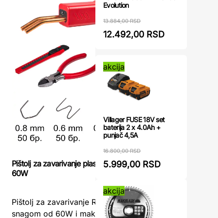
Evolution
13.884,00 RSD
12.492,00 RSD
akcija
Villager FUSE 18V set
baterija 2 x 4.0Ah +
punjač 4,5A
16.800,00 RSD
Pištolj za zavarivanje plastike RD-HSPW01
5.999,00 RSD
Aparat za
60W
akcija
Aparat za
Pištolj za zavarivanje RD-HSPW01 60WSa
DED7529 –
snagom od 60W i maksimalnom