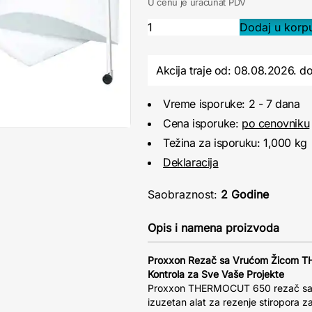
U cenu je uračunat PDV
Akcija traje od: 08.08.2026.
d
Vreme isporuke: 2 - 7 dana
Cena isporuke:
po cenovniku
Težina za isporuku: 1,000 kg
Deklaracija
Saobraznost:
2 Godine
Opis i namena proizvoda
Proxxon Rezač sa Vrućom Žicom T
Kontrola za Sve Vaše Projekte
Proxxon THERMOCUT 650 rezač sa 
izuzetan alat za rezenje stiropora z