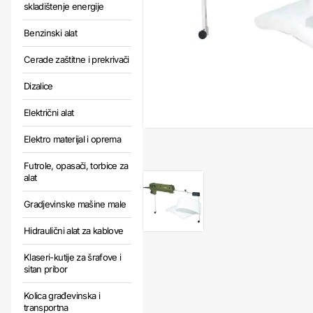
skladištenje energije
Benzinski alat
Cerade zaštitne i prekrivači
Dizalice
Električni alat
Elektro materijal i oprema
Futrole, opasači, torbice za
alat
Gradjevinske mašine male
Hidraulični alat za kablove
Klaseri-kutije za šrafove i
sitan pribor
Kolica građevinska i
transportna