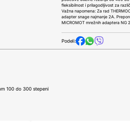
fleksibilnost i prilagodljivost za razli
Važna napomena: Za rad THERMOCU
adapter snage najmanje 2A. Preporu
MICROMOT mrežnih adaptera NG 2/
Podeli:
mm 100 do 300 stepeni