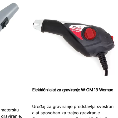
Električni alat za graviranje W-GM 13 Womax
Uređaj za graviranje predstavlja svestran
 amatersku
alat sposoban za trajno graviranje
graviranje,