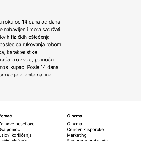
 u roku od 14 dana od dana
je nabavljen i mora sadržati
vih fizičkih oštećenja i
 posledica rukovanja robom
, karakteristike i
 vraća proizvod, pomoću
snosi kupac. Posle 14 dana
rmacije kliknite na link
Pomoć
O nama
Za nove posetioce
O nama
Sva pomoć
Cenovnik isporuke
Uslovi korišćenja
Marketing
Načini plaćanja
Sve grupe proizvoda