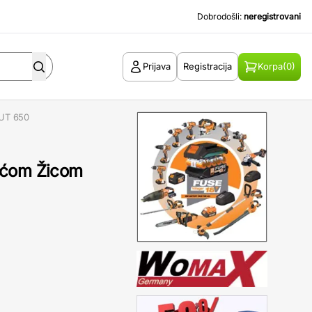
Dobrodošli:
neregistrovani
Prijava
Registracija
Korpa
(0)
UT 650
ućom Žicom