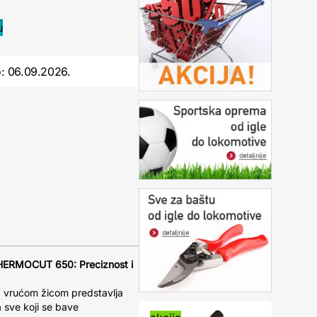
o:
06.09.2026.
HERMOCUT 650: Preciznost i
vrućom žicom predstavlja
a sve koji se bave