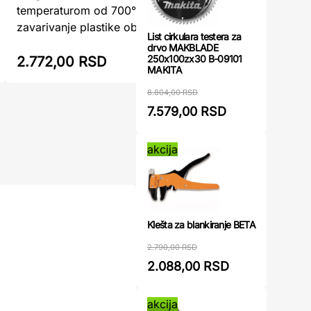
spajanje 
temperaturom od 700°C, ovaj alat za
varenje pl
zavarivanje plastike obezbeđuje prec ...
List cirkulara testera za
drvo MAKBLADE
250x100zx30 B-09101
2.772,00 RSD
2.781,0
MAKITA
8.804,00 RSD
7.579,00 RSD
akcija
Klešta za blankiranje BETA
2.790,00 RSD
2.088,00 RSD
akcija