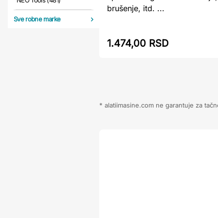
NEO Tools (481)
brušenje, itd. ...
Sve robne marke
1.474,00 RSD
* alatiimasine.com ne garantuje za tačn