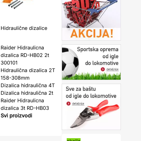
Hidraulične dizalice
Raider Hidraulicna
dizalica RD-HB02 2t
300101
Hidraulična dizalica 2T
158-308mm
Dizalica hidraulična 4T
Dizalica hidraulična 2t
Raider Hidraulicna
dizalica 3t RD-HB03
Svi proizvodi