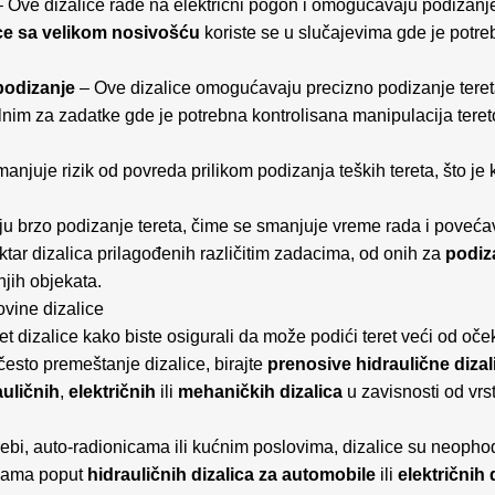
 Ove dizalice rade na električni pogon i omogućavaju podizanje 
ice sa velikom nosivošću
koriste se u slučajevima gde je potr
podizanje
– Ove dizalice omogućavaju precizno podizanje ter
alnim za zadatke gde je potrebna kontrolisana manipulacija tere
anjuje rizik od povreda prilikom podizanja teških tereta, što je kl
 brzo podizanje tereta, čime se smanjuje vreme rada i povećav
ktar dizalica prilagođenih različitim zadacima, od onih za
podiza
jih objekata.
ovine dizalice
t dizalice kako biste osigurali da može podići teret veći od oče
esto premeštanje dizalice, birajte
prenosive hidraulične dizal
auličnih
,
električnih
ili
mehaničkih dizalica
u zavisnosti od vrst
trebi, auto-radionicama ili kućnim poslovima, dizalice su neopho
ijama poput
hidrauličnih dizalica za automobile
ili
električnih 