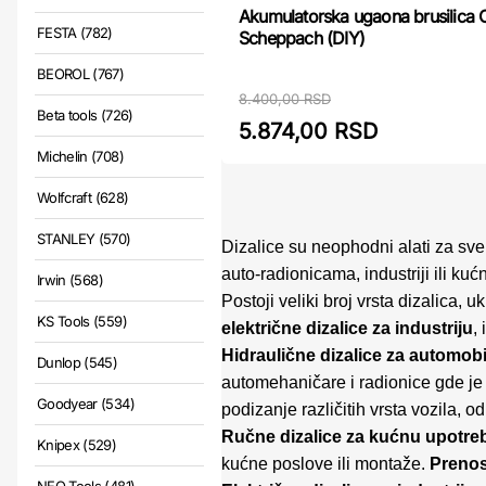
Akumulatorska ugaona brusilica
FESTA (782)
Scheppach (DIY)
BEOROL (767)
8.400,00 RSD
Beta tools (726)
5.874,00 RSD
Michelin (708)
Wolfcraft (628)
STANLEY (570)
Dizalice su neophodni alati za sve v
auto-radionicama, industriji ili k
Irwin (568)
Postoji veliki broj vrsta dizalica, u
KS Tools (559)
električne dizalice za industriju
,
Hidraulične dizalice za automobi
Dunlop (545)
automehaničare i radionice gde je 
Goodyear (534)
podizanje različitih vrsta vozila, o
Ručne dizalice za kućnu upotre
Knipex (529)
kućne poslove ili montaže.
Prenos