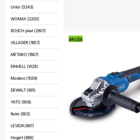
Unior (3243)
WOMAX (3203)
BOSCH plavi (2807)
akcija
VILLAGER (1857)
METABO (1667)
EINHELL (1428)
Modeco (1039)
DEWALT (991)
YATO (908)
Ruko (902)
LEVIOR (897)
Hogert (889)