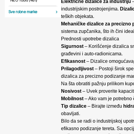
NEO Tools (481)
Električne dizalice za industriju
–
industrijskim postrojenjima.
Dizal
Sve robne marke
teških objekata.
Mehaničke dizalice za precizno 
sistema zupčanika, što ih čini ide
Prednosti upotrebe dizalica
Sigurnost
– Korišćenje dizalica sm
građevini i auto-radionicama.
Efikasnost
– Dizalice omogućavaju
Prilagodljivost
– Postoji širok spe
dizalica za precizno podizanje man
Na šta obratiti pažnju prilikom kup
Nosivost
– Uvek proverite kapacite
Mobilnost
– Ako vam je potrebno č
Tip dizalice
– Birajte između
hidr
obavljati.
Bilo da se radi o industrijskoj upo
efikasno podizanje tereta. Sa opc