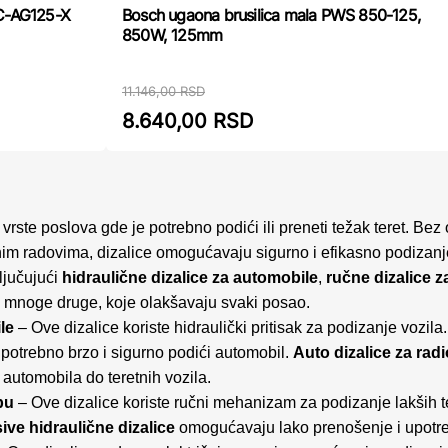
 C-AG125-X
Bosch ugaona brusilica mala PWS 850-125,
850W, 125mm
11.146,00 RSD
8.640,00 RSD
rste poslova gde je potrebno podići ili preneti težak teret. Bez o
ućnim radovima, dizalice omogućavaju sigurno i efikasno podizan
ključujući
hidraulične dizalice za automobile
,
ručne dizalice 
 i mnoge druge, koje olakšavaju svaki posao.
le
– Ove dizalice koriste hidraulički pritisak za podizanje vozila
potrebno brzo i sigurno podići automobil.
Auto dizalice za rad
d automobila do teretnih vozila.
bu
– Ove dizalice koriste ručni mehanizam za podizanje lakših t
ive hidraulične dizalice
omogućavaju lako prenošenje i upotre