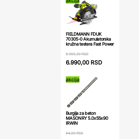
akcija
FIELDMANN FDUK
70305-0 Akumulatorska
kružna testera Fast Power
6.955,00 RSD
6.990,00 RSD
akcija
Burgija za beton
MASONRY 5.0x55x90
IRWIN
84,00 RSD