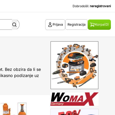
Dobrodošli:
neregistrovani
Prijava
Registracija
Korpa
(0)
t. Bez obzira da li se
efikasno podizanje uz