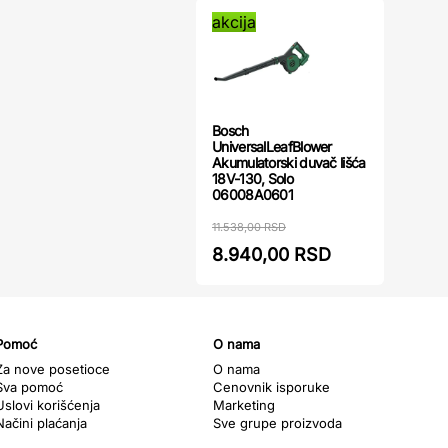
akcija
Bosch
UniversalLeafBlower
Akumulatorski duvač lišća
18V-130, Solo
06008A0601
11.538,00 RSD
8.940,00 RSD
Pomoć
O nama
Za nove posetioce
O nama
Sva pomoć
Cenovnik isporuke
Uslovi korišćenja
Marketing
Načini plaćanja
Sve grupe proizvoda