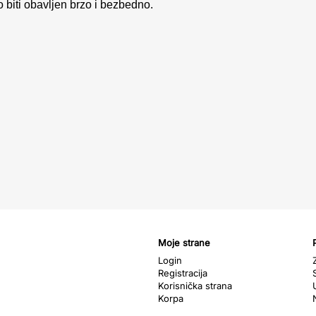
o biti obavljen brzo i bezbedno.
Moje strane
Login
Registracija
Korisnička strana
Korpa