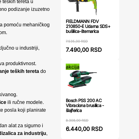
teških tereta u
ebno podizanje izuzetno
FIELDMANN FDV
eta pomoću mehaničkog
210850-E Udarna SDS+
bušilica-štemarica
tom.
7.535,00 RSD
jučno u industriji,
7.490,00 RSD
a produktivnost.
akcija
nje teških tereta
do
kivanog.
Bosch PSS 200 AC
ice
ili ručne modele.
Vibraciona brusilica -
e posla koji planirate
šlajferica
8.308,00 RSD
dan alat za sigurno i
6.440,00 RSD
dizalica za industriju
,