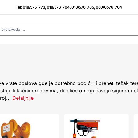
Tel:
018/575-773
,
018/576-704
,
018/576-705
,
060/0576-704
e vrste poslova gde je potrebno podići ili preneti težak tere
striji ili kućnim radovima, dizalice omogućavaju sigurno i 
roj...
Detaljnije