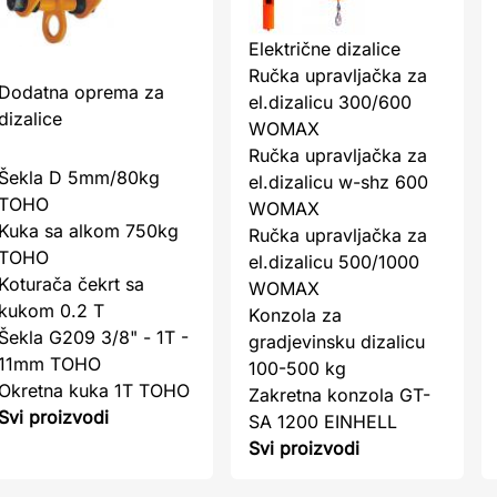
Električne dizalice
Ručka upravljačka za
Dodatna oprema za
el.dizalicu 300/600
dizalice
WOMAX
Ručka upravljačka za
Šekla D 5mm/80kg
el.dizalicu w-shz 600
TOHO
WOMAX
Kuka sa alkom 750kg
Ručka upravljačka za
TOHO
el.dizalicu 500/1000
Koturača čekrt sa
WOMAX
kukom 0.2 T
Konzola za
Šekla G209 3/8" - 1T -
gradjevinsku dizalicu
11mm TOHO
100-500 kg
Okretna kuka 1T TOHO
Zakretna konzola GT-
Svi proizvodi
SA 1200 EINHELL
Svi proizvodi