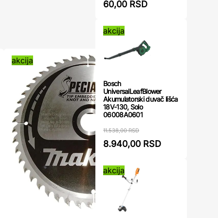
60,00 RSD
akcija
akcija
akcija
Bosch
UniversalLeafBlower
Akumulatorski duvač lišća
18V-130, Solo
06008A0601
11.538,00 RSD
8.940,00 RSD
akcija