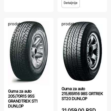
Detaljnije
prodato
prodato
Guma za auto
Guma za auto
215/65R16 98S GRTREK
205/70R15 95S
ST20 DUNLOP
GRANDTREK ST1
DUNLOP
21.059,00 RSD