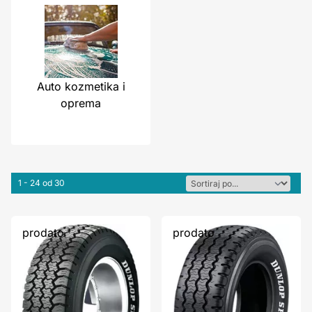
Auto kozmetika i
oprema
1 - 24 od 30
prodato
prodato