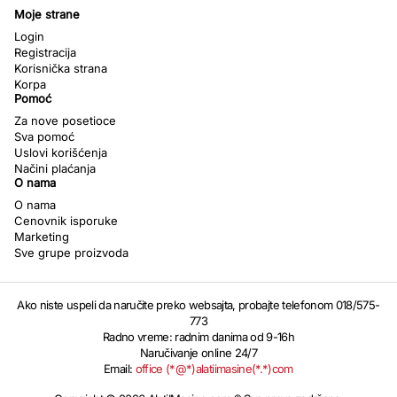
Moje strane
Login
Registracija
Korisnička strana
Korpa
Pomoć
Za nove posetioce
Sva pomoć
Uslovi korišćenja
Načini plaćanja
O nama
O nama
Cenovnik isporuke
Marketing
Sve grupe proizvoda
Ako niste uspeli da naručite preko websajta, probajte telefonom 018/575-
773
Radno vreme: radnim danima od 9-16h
Naručivanje online 24/7
Email:
office (*@*)alatiimasine(*.*)com