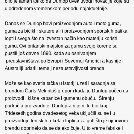
bilo je taman toliko da Dunlop uvek uvodi inovacije koje su
u određenom vremenskom periodu najaktuelnije.
Danas se Dunlop bavi proizvodnjom auto i moto guma,
guma za bicikl i skutere ali i proizvodnjom sportskih patika,
lopti i svega što na izvestan način kao materiju koristi
gumu. Ovi britanski majstori za gumu svoje korene su
pustili još davne 1890. kada su osnivanjem
predstavništava po Evropi i Severnoj Americi a kasnije i
Australiji udarili temelj nezaustavljivosti brenda.
Može se kao svetla tačka u istoriji uzeti i saradnja sa
brendom Čarls Mekintoš grupom kada je Dunlop počeo da
proizvodi i kišne kabanice i gumenu obuću. Širenju
područja proizvodnje Dunlop-a nije ni tu bio kraj.
Tridesetih godina dvadesetog veka uključili su se i u
proizvodnju teniskih reketa i loptica za golf što je njihovom
brendu doprinelo da se daleko čuje. U to vreme fabrike i