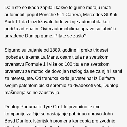
Da li ste se ikada zapitali kakve to gume moraju imati
automobili poput Porsche 911 Carrera, Mercedes SLK ili
Audi TT da bi izdržavale lude vožnje automobila koji
podižu adrenalin. Ovim automobilima upravo su fabrički
ugrađene Dunlop gume. Pitate se zašto?
Sigurno su trajanje od 1889. godine i preko trideset
pobeda u trkama La Mans, osam titula na svetskom
prvenstvu Formule 1 i više od 100 titula na svetskom
prvenstvu za motocikle dovoljan razlog da se za njih i sami
zainteresujete. Od trenutka kada je veterinar iz Belfasta
svojim patentom bicikl spremio za dvadeseti vek, Dunlop
mašinerija se ne zaustavlja.
Dunlop Pneumatic Tyre Co. Ltd prvobitno je ime
kompanije za čije se nastajanje pobrinuo upravo John
Boyd Dunlop. Istorijskih promena koncepta proizvodnje