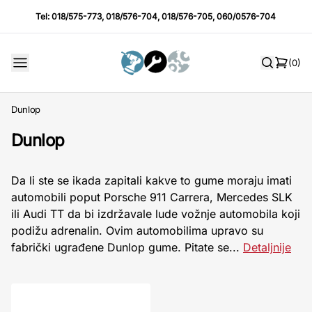
Tel:
018/575-773
,
018/576-704
,
018/576-705
,
060/0576-704
(0)
Dunlop
Dunlop
Da li ste se ikada zapitali kakve to gume moraju imati
automobili poput Porsche 911 Carrera, Mercedes SLK
ili Audi TT da bi izdržavale lude vožnje automobila koji
podižu adrenalin. Ovim automobilima upravo su
fabrički ugrađene Dunlop gume. Pitate se...
Detaljnije