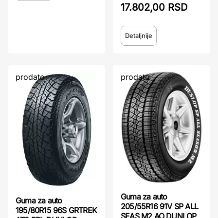
17.802,00 RSD
Detaljnije
prodato
prodato
Guma za auto
Guma za auto
205/55R16 91V SP ALL
195/80R15 96S GRTREK
SEAS M2 AO DUNLOP