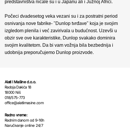
predstavništva nicale su i u Japanu ali i Južnoj Africi.
Počeci dvadesetog veka vezani su i za postratni period
osnivanja nove fabrike- "Dunlop tvrđave" koja je svojim
izgledom plenila i već zavirivala u budućnost. Uzevši u
obzir sve ove karakteristike, Dunlop svakako dominira
svojim kvalitetom. Da bi vam vožnja bila bezbednija i
udobnija preporučujemo Dunlop proizvode.
Alati I Mašine d.o.o.
Radoja Dakića 18
18000 Niš
018/575-773
office@alatiimasine.com
Radno vreme:
Radnim danom od 9-16h
Naručivanje online 24/7