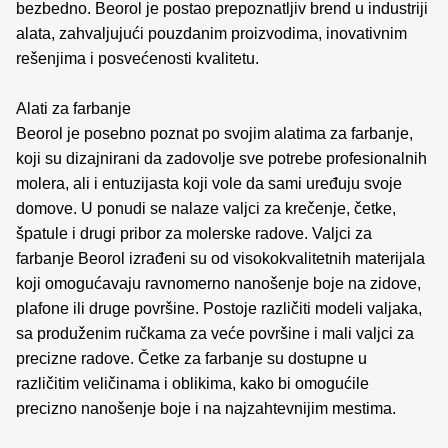
bezbedno. Beorol je postao prepoznatljiv brend u industriji
alata, zahvaljujući pouzdanim proizvodima, inovativnim
rešenjima i posvećenosti kvalitetu.
Alati za farbanje
Beorol je posebno poznat po svojim alatima za farbanje,
koji su dizajnirani da zadovolje sve potrebe profesionalnih
molera, ali i entuzijasta koji vole da sami uređuju svoje
domove. U ponudi se nalaze valjci za krečenje, četke,
špatule i drugi pribor za molerske radove. Valjci za
farbanje Beorol izrađeni su od visokokvalitetnih materijala
koji omogućavaju ravnomerno nanošenje boje na zidove,
plafone ili druge površine. Postoje različiti modeli valjaka,
sa produženim ručkama za veće površine i mali valjci za
precizne radove. Četke za farbanje su dostupne u
različitim veličinama i oblikima, kako bi omogućile
precizno nanošenje boje i na najzahtevnijim mestima.