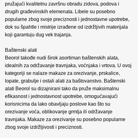
pružajući kvalitetnu završnu obradu zidova, podova i
drugih građevinskih elemenata. Libele su posebno
popularne zbog svoje preciznosti i jednostavne upotrebe,
dok su špahtle i mistrije izrađene od izdržljivih materijala
koji garantuju dug vek trajanja.
Baštenski alati
Beorol takođe nudi širok asortiman baštenskih alata,
idealnih za održavanje travnjaka, voćnjaka i vrtova. U ovoj
kategoriji se nalaze makaze za orezivanje, prskalice,
lopate, grabulje i ostali alati za baštovanstvo. Baštenski
alati Beorol su dizajnirani tako da pruže maksimalnu
efikasnost i jednostavnost upotrebe, omogućavajući
korisnicima da lako obavljaju poslove kao što su
orezivanje voća, oblikovanje grmlja ili održavanje
travnjaka. Makaze za orezivanje su posebno popularne
zbog svoje izdržljivosti i preciznosti.