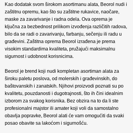
Kao dodatak svom širokom asortimanu alata, Beorol nudi i
zaštitnu opremu, kao što su zaštitne rukavice, naočare,
maske za zavarivanje i radna odela. Ova oprema je
ključna za bezbednost prilikom izvođenja različitih radova,
bilo da se radi o zavarivanju, farbanju, sečenju ili radu u
građevini. Zaštitna oprema Beorol izrađena je prema
visokim standardima kvaliteta, pružajući maksimalnu
sigurnost i udobnost korisnicima.
Beorol je brend koji nudi kompletan asortiman alata za
široku paletu poslova, od molerskih i građevinskih, do
baštovanskih i zanatskih. Njihovi proizvodi poznati su po
kvalitetu, pouzdanosti i dugotrajnosti, što ih čini idealnim
izborom za svakog korisnika. Bez obzira na to da li ste
profesionalni majstor ili amater koji voli da samostalno
obavlja popravke, Beorol alati će vam omogućiti da svaki
posao obavite sa lakoćom i sigurnošću.