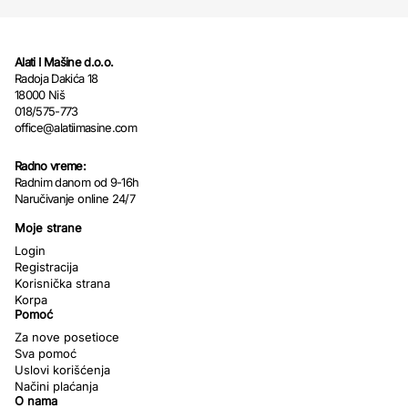
Alati I Mašine d.o.o.
Radoja Dakića 18
18000 Niš
018/575-773
office@alatiimasine.com
Radno vreme:
Radnim danom od 9-16h
Naručivanje online 24/7
Moje strane
Login
Registracija
Korisnička strana
Korpa
Pomoć
Za nove posetioce
Sva pomoć
Uslovi korišćenja
Načini plaćanja
O nama