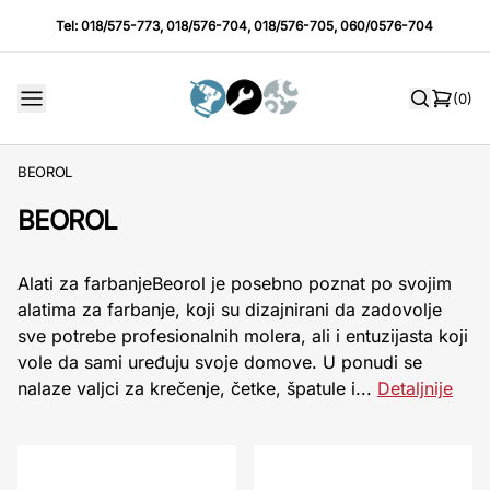
Tel:
018/575-773
,
018/576-704
,
018/576-705
,
060/0576-704
(0)
BEOROL
BEOROL
Alati za farbanjeBeorol je posebno poznat po svojim
alatima za farbanje, koji su dizajnirani da zadovolje
sve potrebe profesionalnih molera, ali i entuzijasta koji
vole da sami uređuju svoje domove. U ponudi se
nalaze valjci za krečenje, četke, špatule i...
Detaljnije