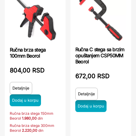
Ručna C stega sa brzim
Ručna brza stega
opuštanjem CSP50MM
100mm Beorol
Beorol
804,00 RSD
672,00 RSD
Detaljnije
Detaljnije
Ručna brza stega 150mm
Beorol
1.980,00
din
Ručna brza stega 300mm
Beorol
2.220,00
din