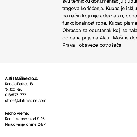
svu tehničku dokumentaciju ( uputs
tragova korišćenja. Kupac je isk
na način koji nije adekvatan, odno
funkcionalnost robe. Kupac pisme
Obrasca za odustanak koji se nala
od dana prijema Alati i Mašine doo 
Prava i obaveze potrošača
Alati I Mašine d.o.o.
Radoja Dakića 18
18000 Niš
018/575-773
office@alatiimasine.com
Radno vreme:
Radnim danom od 9-16h
Naručivanje online 24/7