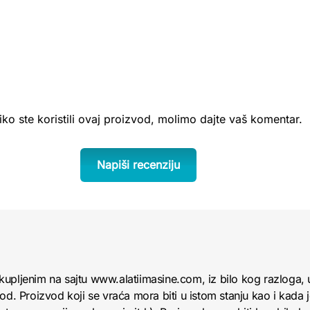
iko ste koristili ovaj proizvod, molimo dajte vaš komentar.
Napiši recenziju
kupljenim na sajtu www.alatiimasine.com, iz bilo kog razloga,
od. Proizvod koji se vraća mora biti u istom stanju kao i kada 