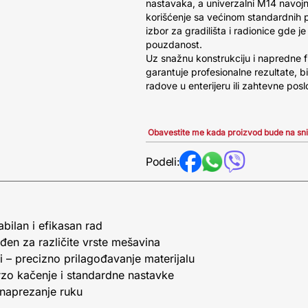
nastavaka, a univerzalni M14 navoj
korišćenje sa većinom standardnih p
izbor za gradilišta i radionice gde je
pouzdanost.
Uz snažnu konstrukciju i napredne 
garantuje profesionalne rezultate, bi
radove u enterijeru ili zahtevne posl
Obavestite me kada proizvod bude na sn
Podeli:
ilan i efikasan rad
đen za različite vrste mešavina
 – precizno prilagođavanje materijalu
zo kačenje i standardne nastavke
naprezanje ruku