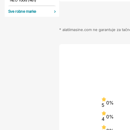
NEO Tools (481)
Sve robne marke
* alatiimasine.com ne garantuje za tačn
0%
5
0%
4