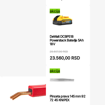
akcija
DeWalt DCBP518
Powerstack Baterija 5Ah
18V
28.607,00 RSD
23.560,00 RSD
akcija
Pinceta prava 145 mm 92
72 45 KNIPEX