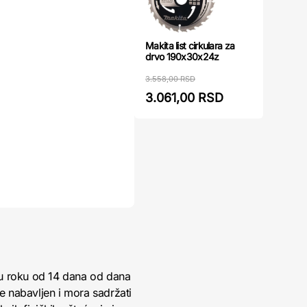
Makita list cirkulara za
drvo 190x30x24z
3.558,00 RSD
3.061,00 RSD
 u roku od 14 dana od dana
je nabavljen i mora sadržati