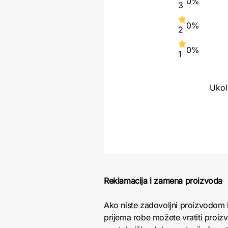
0%
3
0%
2
0%
1
Ukol
Reklamacija i zamena proizvoda
Ako niste zadovoljni proizvodom 
prijema robe možete vratiti proizv