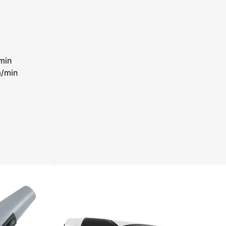
min
a/min