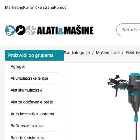
Marketing
Korisnička strana
Pomoć
Sve kategorije
/
Mašine i alati
/
Električn
Proizvodi po grupama
Agregati
Akumulatorske lampe
Alat akumulatorski
Alat za održavanje bašte
Auto kozmetika i oprema
Baštenske makaze
Baterijski sistemi za