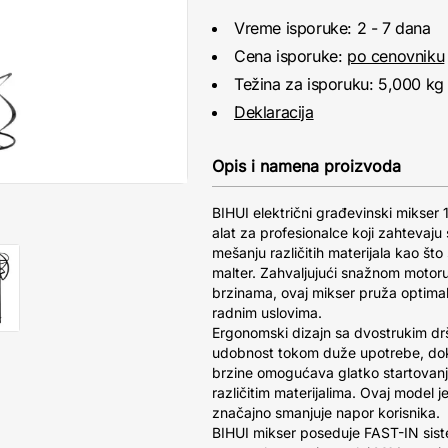
Vreme isporuke: 2 - 7 dana
Cena isporuke:
po cenovniku
Težina za isporuku: 5,000 kg
Deklaracija
Opis i namena proizvoda
BIHUI električni građevinski mikse
alat za profesionalce koji zahtevaju 
mešanju različitih materijala kao što
malter. Zahvaljujući snažnom motor
brzinama, ovaj mikser pruža optima
radnim uslovima.
Ergonomski dizajn sa dvostrukim dr
udobnost tokom duže upotrebe, dok
brzine omogućava glatko startovanj
različitim materijalima. Ovaj model je
značajno smanjuje napor korisnika.
BIHUI mikser poseduje FAST-IN sist