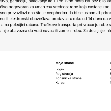
tvo, garanciju, pakovanje itd ). Proizvod mora biti bez bilo kak
ljučivo odgovoran za umanjenu vrednost robe koja nastane kao
sno prevazilazi ono što je neophodno da bi se ustanovili priroda
no ili elektronski obaveštava prodavca u roku od 14 dana da
zi na poledjini računa. Troškove transporta pri vraćanju robe 
nije obavezna da vrati novac ili zameni robu. Za detaljnije info
Moje strane
Login
Registracija
Korisnička strana
Korpa