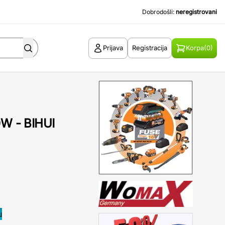
Dobrodošli:
neregistrovani
Prijava
Registracija
Korpa
(0)
0W - BIHUI