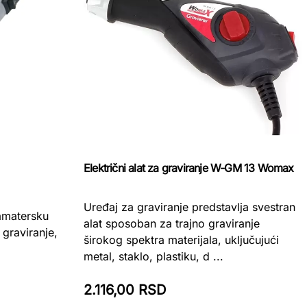
Električni alat za graviranje W-GM 13 Womax
Uređaj za graviranje predstavlja svestran
 amatersku
alat sposoban za trajno graviranje
graviranje,
širokog spektra materijala, uključujući
metal, staklo, plastiku, d ...
2.116,00 RSD