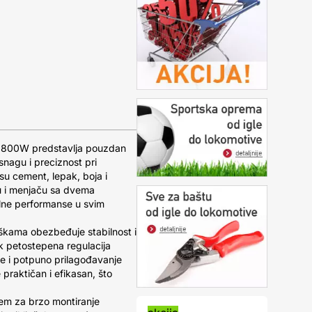
r 1800W predstavlja pouzdan
snagu i preciznost pri
 su cement, lepak, boja i
u i menjaču sa dvema
lne performanse u svim
škama obezbeđuje stabilnost i
 petostepena regulacija
e i potpuno prilagođavanje
 praktičan i efikasan, što
em za brzo montiranje