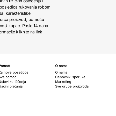
vih fizičkih oštećenja i
 posledica rukovanja robom
, karakteristike i
 vraća proizvod, pomoću
snosi kupac. Posle 14 dana
rmacije kliknite na link
Pomoć
O nama
Za nove posetioce
O nama
Sva pomoć
Cenovnik isporuke
Uslovi korišćenja
Marketing
Načini plaćanja
Sve grupe proizvoda