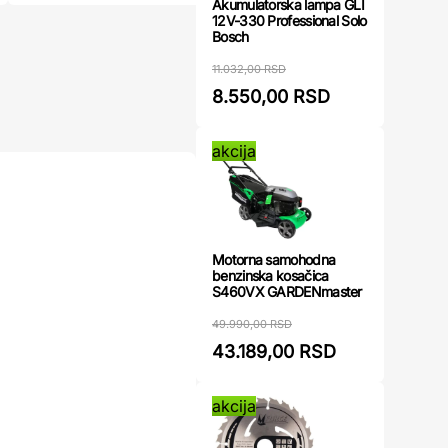
Akumulatorska lampa GLI
12V-330 Professional Solo
Bosch
11.032,00 RSD
8.550,00 RSD
akcija
Motorna samohodna
benzinska kosačica
S460VX GARDENmaster
49.990,00 RSD
43.189,00 RSD
akcija