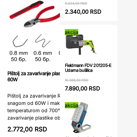
3.024,00 RSD
2.340,00 RSD
akcija
Fieldmann FDV 201205-E
Udarna bušilica
Pištolj za zavarivanje plastike RD-HSPW01
Aparat za
60W
10.386,00 RSD
7.890,00 RSD
Aparat za
Pištolj za zavarivanje RD-HSPW01 60WSa
DED7529 –
snagom od 60W i maksimalnom
akcija
spajanje 
temperaturom od 700°C, ovaj alat za
varenje pl
zavarivanje plastike obezbeđuje prec ...
2.772,00 RSD
2.781,0