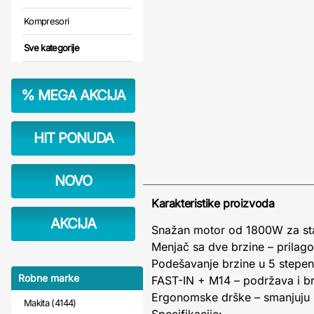
Kompresori
Sve kategorije
%
MEGA AKCIJA
HIT PONUDA
NOVO
Karakteristike proizvoda
AKCIJA
Snažan motor od 1800W za stab
Menjač sa dve brzine – prilago
Podešavanje brzine u 5 stepeni
Robne marke
FAST-IN + M14 – podržava i br
Ergonomske drške – smanjuju 
Makita (4144)