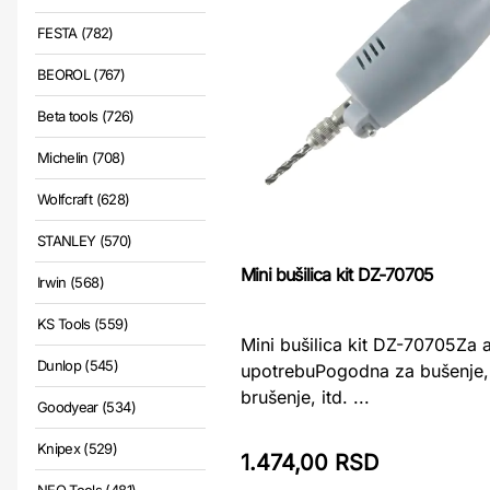
FESTA (782)
BEOROL (767)
Beta tools (726)
Michelin (708)
Wolfcraft (628)
STANLEY (570)
Mini bušilica kit DZ-70705
Irwin (568)
KS Tools (559)
Mini bušilica kit DZ-70705Za
Dunlop (545)
upotrebuPogodna za bušenje, 
brušenje, itd. ...
Goodyear (534)
Knipex (529)
1.474,00 RSD