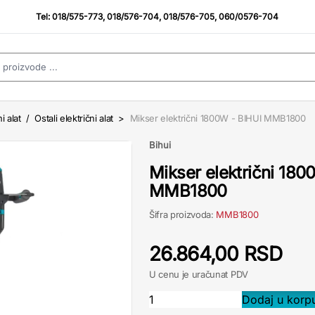
Tel:
018/575-773
,
018/576-704
,
018/576-705
,
060/0576-704
i alat
/
Ostali električni alat
>
Mikser električni 1800W - BIHUI MMB1800
Bihui
Mikser električni 180
MMB1800
Šifra proizvoda:
MMB1800
26.864,00 RSD
U cenu je uračunat PDV