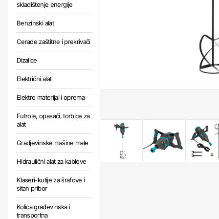
skladištenje energije
Benzinski alat
Cerade zaštitne i prekrivači
Dizalice
Električni alat
Elektro materijal i oprema
Futrole, opasači, torbice za
alat
Gradjevinske mašine male
Hidraulični alat za kablove
Klaseri-kutije za šrafove i
sitan pribor
Kolica građevinska i
transportna