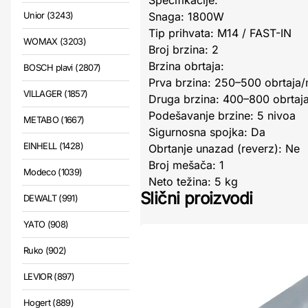
Specifikacije:
Unior (3243)
Snaga: 1800W
Tip prihvata: M14 / FAST-IN
WOMAX (3203)
Broj brzina: 2
Brzina obrtaja:
BOSCH plavi (2807)
Prva brzina: 250–500 obrtaja/
VILLAGER (1857)
Druga brzina: 400–800 obrtaj
Podešavanje brzine: 5 nivoa
METABO (1667)
Sigurnosna spojka: Da
EINHELL (1428)
Obrtanje unazad (reverz): Ne
Broj mešača: 1
Modeco (1039)
Neto težina: 5 kg
Slični proizvodi
DEWALT (991)
YATO (908)
Ruko (902)
LEVIOR (897)
Hogert (889)