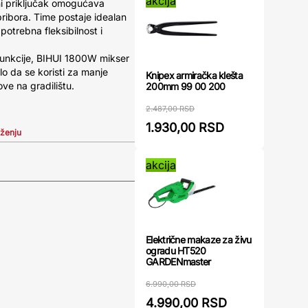
akcija
ni priključak omogućava
ribora. Time postaje idealan
 potrebna fleksibilnost i
funkcije, BIHUI 1800W mikser
lo da se koristi za manje
Knipex armiračka klešta
ove na gradilištu.
200mm 99 00 200
2.487,00 RSD
1.930,00 RSD
iženju
akcija
Električne makaze za živu
ogradu HT520
GARDENmaster
6.990,00 RSD
4.990,00 RSD