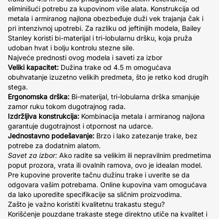
eliminišući potrebu za kupovinom više alata. Konstrukcija od
metala i armiranog najlona obezbeđuje duži vek trajanja čak i
pri intenzivnoj upotrebi. Za razliku od jeftinijih modela, Bailey
Stanley koristi bi-materijal i tri-lobularnu dršku, koja pruža
udoban hvat i bolju kontrolu stezne sile.
Najveće prednosti ovog modela i saveti za izbor
Veliki kapacitet:
Dužina trake od 4.5 m omogućava
obuhvatanje izuzetno velikih predmeta, što je retko kod drugih
stega.
Ergonomska drška:
Bi-materijal, tri-lobularna drška smanjuje
zamor ruku tokom dugotrajnog rada.
Izdržljiva konstrukcija:
Kombinacija metala i armiranog najlona
garantuje dugotrajnost i otpornost na udarce.
Jednostavno podešavanje:
Brzo i lako zatezanje trake, bez
potrebe za dodatnim alatom.
Savet za izbor:
Ako radite sa velikim ili nepravilnim predmetima
poput prozora, vrata ili ovalnih ramova, ovo je idealan model.
Pre kupovine proverite tačnu dužinu trake i uverite se da
odgovara vašim potrebama. Online kupovina vam omogućava
da lako uporedite specifikacije sa sličnim proizvodima.
Zašto je važno koristiti kvalitetnu trakastu stegu?
Korišćenje pouzdane trakaste stege direktno utiče na kvalitet i