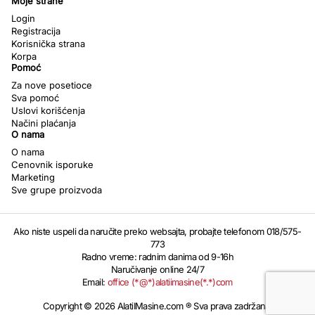
Moje strane
Login
Registracija
Korisnička strana
Korpa
Pomoć
Za nove posetioce
Sva pomoć
Uslovi korišćenja
Načini plaćanja
O nama
O nama
Cenovnik isporuke
Marketing
Sve grupe proizvoda
Ako niste uspeli da naručite preko websajta, probajte telefonom 018/575-
773
Radno vreme: radnim danima od 9-16h
Naručivanje online 24/7
Email:
office (*@*)alatiimasine(*.*)com
Copyright © 2026 AlatiIMasine.com ® Sva prava zadržana.