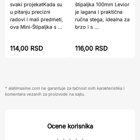
svaki projekatKada su
štipaljka 100mm Levior
u pitanju precizni
je lagana i praktična
radovi i mali predmeti,
ručna stega, idealna za
ova Mini-Štipaljka s ...
brzo i s ...
114,00 RSD
116,00 RSD
* alatiimasine.com ne garantuje za tačnost svih karakteristika i
komentara vezanih za proizvode na sajtu.
Ocene korisnika