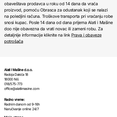
obaveštava prodavca u roku od 14 dana da vraća
proizvod, pomoću Obrasca za odustanak koji se nalazi
na poledjini računa. Troškove transporta pri vraćanju robe
snosi kupac. Posle 14 dana od dana prijema Alati i Mašine
doo nije obavezna da vrati novac ili zameni robu. Za
detaljnije informacije kliknite na link
Prava i obaveze
potrošača
Alati I Mašine d.o.o.
Radoja Dakića 18
18000 Niš
018/575-773
office@alatiimasine.com
Radno vreme:
Radnim danom od 9-16h
Naručivanje online 24/7