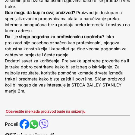
zaštitnih podložaka na oštrim uglovima kako bi se produžio vek
trake.
Gde mogu da kupim ovaj proizvod?
Proizvod je dostupan u
specijalizovanim prodavnicama alata, a naručivanje preko
interneta omogućava brzu prodaju preko interneta i dostavu na
kućnu adresu.
Da li je stega pogodna za profesionalnu upotrebu?
Iako
proizvod nije posebno označen kao profesionalni, njegova
robustna konstrukcija i kapacitet ga čine veoma pogodnim za
zahtevne projekte i česte radnje.
Dodatni savet za korišćenje: Pre svake upotrebe proverite da li
je traka dobro centrirana kako bi se izbeglo iskrivljenje. Za
najbolje rezultate, koristite pomoćne komade drveta između
trake i predmeta kako biste zaštitili površine. Sličan proizvod
koji bi mogao da vas interesuje je STEGA BAILEY STANLEY
manja 2m.
Obavestite me kada proizvod bude na sniženju
Podeli: