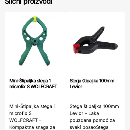
Slični proizvodi
Mini-Štipaljka stega 1
Stega štipaljka 100mm
microfix S WOLFCRAFT
Levior
Mini-Štipaljka stega 1
Stega štipaljka 100mm
microfix S
Levior – Laka i
WOLFCRAFT –
pouzdana pomoć za
Kompaktna snaga za
svaki posaoStega