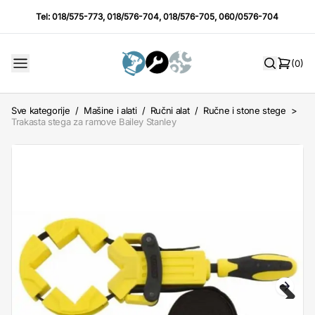
Tel:
018/575-773
,
018/576-704
,
018/576-705
,
060/0576-704
(0)
Sve kategorije
/
Mašine i alati
/
Ručni alat
/
Ručne i stone stege
>
Trakasta stega za ramove Bailey Stanley