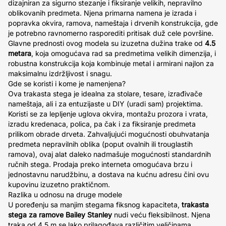
dizajniran za sigurno stezanje i fiksiranje velikih, nepravilno
oblikovanih predmeta. Njena primarna namena je izrada i
popravka okvira, ramova, nameštaja i drvenih konstrukcija, gde
je potrebno ravnomerno rasporediti pritisak duž cele površine.
Glavne prednosti ovog modela su izuzetna dužina trake od
4.5
metara
, koja omogućava rad sa predmetima velikih dimenzija, i
robustna konstrukcija koja kombinuje metal i armirani najlon za
maksimalnu izdržljivost i snagu.
Gde se koristi i kome je namenjena?
Ova trakasta stega je idealna za stolare, tesare, izrađivače
nameštaja, ali i za entuzijaste u DIY (uradi sam) projektima.
Koristi se za lepljenje uglova okvira, montažu prozora i vrata,
izradu kredenaca, polica, pa čak i za fiksiranje predmeta
prilikom obrade drveta. Zahvaljujući mogućnosti obuhvatanja
predmeta nepravilnih oblika (poput ovalnih ili trouglastih
ramova), ovaj alat daleko nadmašuje mogućnosti standardnih
ručnih stega. Prodaja preko interneta omogućava brzu i
jednostavnu narudžbinu, a dostava na kućnu adresu čini ovu
kupovinu izuzetno praktičnom.
Razlika u odnosu na druge modele
U poređenju sa manjim stegama fiksnog kapaciteta,
trakasta
stega za ramove Bailey Stanley
nudi veću fleksibilnost. Njena
traka od 4.5 m se lako prilagođava različitim veličinama,