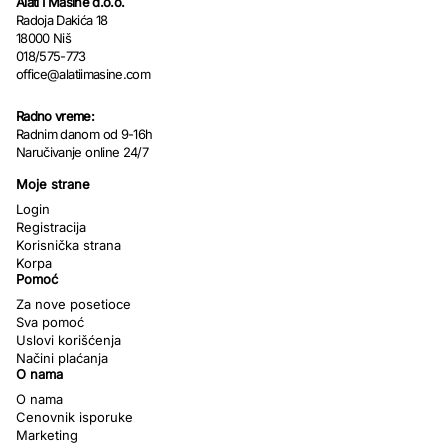
Alati I Mašine d.o.o.
Radoja Dakića 18
18000 Niš
018/575-773
office@alatiimasine.com
Radno vreme:
Radnim danom od 9-16h
Naručivanje online 24/7
Moje strane
Login
Registracija
Korisnička strana
Korpa
Pomoć
Za nove posetioce
Sva pomoć
Uslovi korišćenja
Načini plaćanja
O nama
O nama
Cenovnik isporuke
Marketing