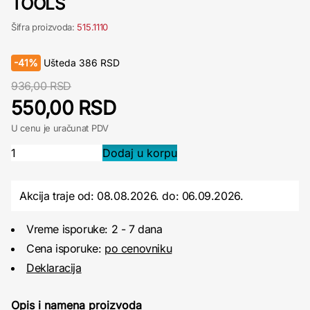
TOOLS
Šifra proizvoda:
515.1110
-
41%
Ušteda
386
RSD
936,00 RSD
550,00 RSD
U cenu je uračunat PDV
Akcija traje od: 08.08.2026.
do:
06.09.2026.
Vreme isporuke: 2 - 7 dana
Cena isporuke:
po cenovniku
Deklaracija
Opis i namena proizvoda