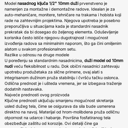
Model
nasadnog ključa 1/2" 10mm duži
prvenstveno je
namenjen za montažne i demontažne radove. Idealan je za
auto-mehaničare, monitere, tehničare na trakama i hobista koji
rade na zahtevnijim projektima. Njegova upotreba je posebno
preporučljiva u situacijama kada je standardni nasadnik
prekratak da bi dosegao do željenog elementa. Oduševljenje
korisnika često ističe njegovu dugotrajnost i mogućnost
izvođenja radova sa minimalnim naporom, što ga čini omiljenim
alatom u svakom profesionalnom setu.
Razlike u odnosu na druge modele
U poređenju sa standardnim nasadnicima,
duži model od 10mm
nudi
veću fleksibilnost u radu. Dok obični nasadnici zahtevaju
upotrebu produžetaka za slične primene, ovaj alati s
integrisanom dužinom pruža stabilniju i čvršću tačku oslonca.
Odlična prednost je i ušteda vremena, jer se izbegava traženje
dodatnih nastavaka.
Najveće prednosti ovog proizvoda
Ključne prednosti uključuju smanjenu mogućnost skretanja
usled dužeg tela, čime se osigurava da sila bude usmerena
direktno na navoj. Materijal od hrom-molibdena pruža odličnu
otpornost na udarce i habanje. Površina fosfatiranog tela
obezbeđuje zaštitu od korozije. Ovi detalji čine ga