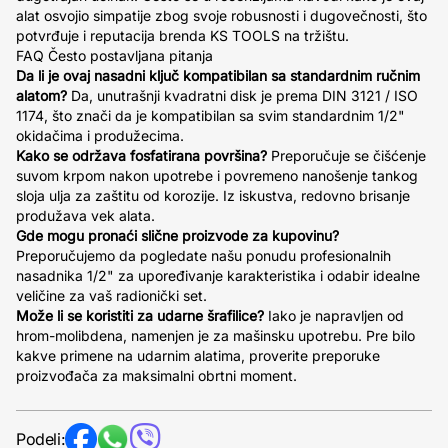
alat osvojio simpatije zbog svoje robusnosti i dugovečnosti, što
potvrđuje i reputacija brenda KS TOOLS na tržištu.
FAQ Često postavljana pitanja
Da li je ovaj nasadni ključ kompatibilan sa standardnim ručnim
alatom?
Da, unutrašnji kvadratni disk je prema DIN 3121 / ISO
1174, što znači da je kompatibilan sa svim standardnim 1/2"
okidačima i produžecima.
Kako se održava fosfatirana površina?
Preporučuje se čišćenje
suvom krpom nakon upotrebe i povremeno nanošenje tankog
sloja ulja za zaštitu od korozije. Iz iskustva, redovno brisanje
produžava vek alata.
Gde mogu pronaći slične proizvode za kupovinu?
Preporučujemo da pogledate našu ponudu profesionalnih
nasadnika 1/2" za upoređivanje karakteristika i odabir idealne
veličine za vaš radionički set.
Može li se koristiti za udarne šrafilice?
Iako je napravljen od
hrom-molibdena, namenjen je za mašinsku upotrebu. Pre bilo
kakve primene na udarnim alatima, proverite preporuke
proizvođača za maksimalni obrtni moment.
Podeli: