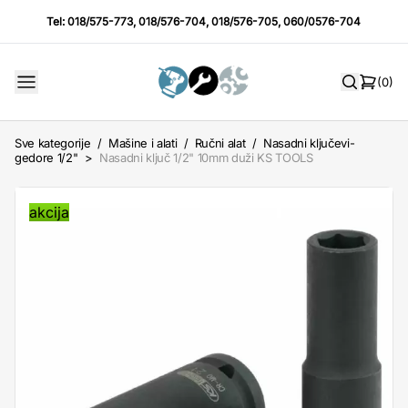
Tel:
018/575-773
,
018/576-704
,
018/576-705
,
060/0576-704
(0)
Sve kategorije
/
Mašine i alati
/
Ručni alat
/
Nasadni ključevi-
gedore 1/2"
>
Nasadni ključ 1/2" 10mm duži KS TOOLS
akcija