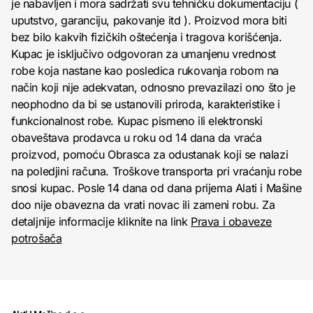
je nabavljen i mora sadržati svu tehničku dokumentaciju (
uputstvo, garanciju, pakovanje itd ). Proizvod mora biti
bez bilo kakvih fizičkih oštećenja i tragova korišćenja.
Kupac je isključivo odgovoran za umanjenu vrednost
robe koja nastane kao posledica rukovanja robom na
način koji nije adekvatan, odnosno prevazilazi ono što je
neophodno da bi se ustanovili priroda, karakteristike i
funkcionalnost robe. Kupac pismeno ili elektronski
obaveštava prodavca u roku od 14 dana da vraća
proizvod, pomoću Obrasca za odustanak koji se nalazi
na poledjini računa. Troškove transporta pri vraćanju robe
snosi kupac. Posle 14 dana od dana prijema Alati i Mašine
doo nije obavezna da vrati novac ili zameni robu. Za
detaljnije informacije kliknite na link
Prava i obaveze
potrošača