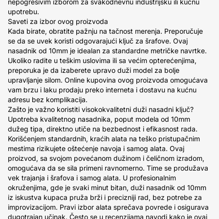
nepogrešivim izborom za svakodnevnu industrijsku ili kućnu
upotrebu.
Saveti za izbor ovog proizvoda
Kada birate, obratite pažnju na tačnost merenja. Preporučuje
se da se uvek koristi odgovarajući ključ za šrafove. Ovaj
nasadnik od 10mm je idealan za standardne metričke navrtke.
Ukoliko radite u teškim uslovima ili sa većim opterećenjima,
preporuka je da izaberete upravo duži model za bolje
upravljanje silom. Online kupovina ovog proizvoda omogućava
vam brzu i laku prodaju preko interneta i dostavu na kućnu
adresu bez komplikacija.
Zašto je važno koristiti visokokvalitetni duži nasadni ključ?
Upotreba kvalitetnog nasadnika, poput modela od 10mm
dužeg tipa, direktno utiče na bezbednost i efikasnost rada.
Korišćenjem standardnih, kraćih alata na teško pristupačnim
mestima rizikujete oštećenje navoja i samog alata. Ovaj
proizvod, sa svojom povećanom dužinom i čeličnom izradom,
omogućava da se sila primeni ravnomerno. Time se produžava
vek trajanja i šrafova i samog alata. U profesionalnim
okruženjima, gde je svaki minut bitan, duži nasadnik od 10mm
iz iskustva kupaca pruža brži i precizniji rad, bez potrebe za
improvizacijom. Pravi izbor alata sprečava povrede i osigurava
dugotrajan učinak. Često se u recenzijama navodi kako je ovaj