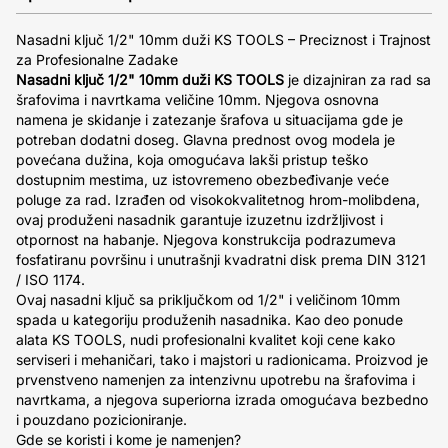
Nasadni ključ 1/2" 10mm duži KS TOOLS – Preciznost i Trajnost
za Profesionalne Zadake
Nasadni ključ 1/2" 10mm duži KS TOOLS
je dizajniran za rad sa
šrafovima i navrtkama veličine 10mm. Njegova osnovna
namena je skidanje i zatezanje šrafova u situacijama gde je
potreban dodatni doseg. Glavna prednost ovog modela je
povećana dužina, koja omogućava lakši pristup teško
dostupnim mestima, uz istovremeno obezbeđivanje veće
poluge za rad. Izrađen od visokokvalitetnog hrom-molibdena,
ovaj produženi nasadnik garantuje izuzetnu izdržljivost i
otpornost na habanje. Njegova konstrukcija podrazumeva
fosfatiranu površinu i unutrašnji kvadratni disk prema DIN 3121
/ ISO 1174.
Ovaj nasadni ključ sa priključkom od 1/2" i veličinom 10mm
spada u kategoriju produženih nasadnika. Kao deo ponude
alata KS TOOLS, nudi profesionalni kvalitet koji cene kako
serviseri i mehaničari, tako i majstori u radionicama. Proizvod je
prvenstveno namenjen za intenzivnu upotrebu na šrafovima i
navrtkama, a njegova superiorna izrada omogućava bezbedno
i pouzdano pozicioniranje.
Gde se koristi i kome je namenjen?