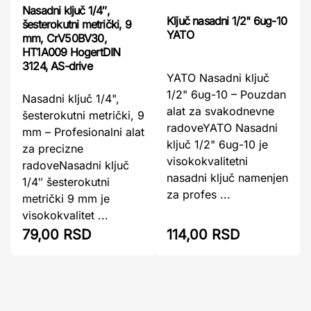
Nasadni ključ 1/4″,
Ključ nasadni 1/2" 6ug-10
šesterokutni metrički, 9
YATO
mm, CrV50BV30,
HT1A009 HogertDIN
3124, AS-drive
YATO Nasadni ključ
1/2" 6ug-10 – Pouzdan
Nasadni ključ 1/4",
alat za svakodnevne
šesterokutni metrički, 9
radoveYATO Nasadni
mm – Profesionalni alat
ključ 1/2" 6ug-10 je
za precizne
visokokvalitetni
radoveNasadni ključ
nasadni ključ namenjen
1/4″ šesterokutni
za profes ...
metrički 9 mm je
visokokvalitet ...
79,00 RSD
114,00 RSD