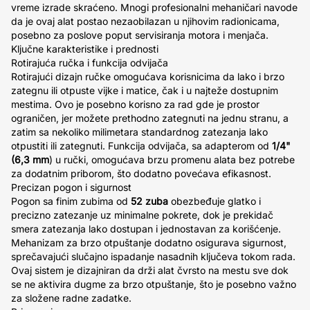
vreme izrade skraćeno. Mnogi profesionalni mehaničari navode
da je ovaj alat postao nezaobilazan u njihovim radionicama,
posebno za poslove poput servisiranja motora i menjača.
Ključne karakteristike i prednosti
Rotirajuća ručka i funkcija odvijača
Rotirajući dizajn ručke omogućava korisnicima da lako i brzo
zategnu ili otpuste vijke i matice, čak i u najteže dostupnim
mestima. Ovo je posebno korisno za rad gde je prostor
ograničen, jer možete prethodno zategnuti na jednu stranu, a
zatim sa nekoliko milimetara standardnog zatezanja lako
otpustiti ili zategnuti. Funkcija odvijača, sa adapterom od
1/4"
(6,3 mm
) u ručki, omogućava brzu promenu alata bez potrebe
za dodatnim priborom, što dodatno povećava efikasnost.
Precizan pogon i sigurnost
Pogon sa finim zubima od
52 zuba
obezbeđuje glatko i
precizno zatezanje uz minimalne pokrete, dok je prekidač
smera zatezanja lako dostupan i jednostavan za korišćenje.
Mehanizam za brzo otpuštanje dodatno osigurava sigurnost,
sprečavajući slučajno ispadanje nasadnih ključeva tokom rada.
Ovaj sistem je dizajniran da drži alat čvrsto na mestu sve dok
se ne aktivira dugme za brzo otpuštanje, što je posebno važno
za složene radne zadatke.