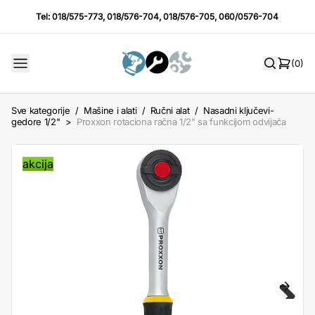
Tel:
018/575-773
,
018/576-704
,
018/576-705
,
060/0576-704
(0)
Sve kategorije
/
Mašine i alati
/
Ručni alat
/
Nasadni ključevi-
gedore 1/2"
>
Proxxon rotaciona račna 1/2" sa funkcijom odvijača
akcija