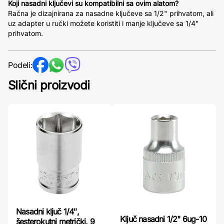
Koji nasadni ključevi su kompatibilni sa ovim alatom?
Račna je dizajnirana za nasadne ključeve sa 1/2" prihvatom, ali
uz adapter u ručki možete koristiti i manje ključeve sa 1/4"
prihvatom.
Podeli:
Slični proizvodi
Nasadni ključ 1/4″,
Ključ nasadni 1/2" 6ug-10
šesterokutni metrički, 9