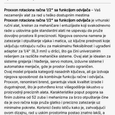
Proxxon rotaciona račna 1/2" sa funkcijom odvijača
– Vaš
nezamenjiv alat za rad u teško dostupnim mestima
Proxxon rotaciona račna 1/2" sa funkcijom odvijača
je vrhunski
ručni alat, kreiran za mehaničare i entuzijaste koji svakodnevno
rade u uslovima gde standardni alati ne uspevaju da pruže
dovoljno prostora ili preciznosti. Njegova osnovna namena je
zatezanje i otpuštanje vijaka i matica, uz ključne prednosti koje
uključuju rotirajuću ručku za maksimalnu fleksibilnost i ugrađeni
adapter za 1/4" (6,3 mm) u dršci, što ga čini univerzalnim
rešenjem za različite mehaničke sisteme. Ovaj alat je idealan za
sisteme grejanja i hlađenja, servo motore, izduvne sisteme i
automatske menjače, gde je prostor često ograničen.
Ovaj model pripada kategoriji nasadnih ključeva, ali ga izdvaja
njegova sposobnost da kombinuje funkciju račne i odvijača.
Proxxon, renomirani brend, garantuje visok kvalitet izrade i
dugotrajnost, što je potvrđeno kroz višegodišnje iskustvo u
proizvodnji preciznih alata. Karakteristike poput pogona sa
finim zubima od 52 zuba i mehanizma za brzo otpuštanje čine
da je ovo račna koja pruža glatko i precizno zatezanje uz
minimalne pokrete. Korisnici često ističu kako je, zahvaljujući
ovom dizajnu, rad u uskim prostorima postao znatno lakši, a