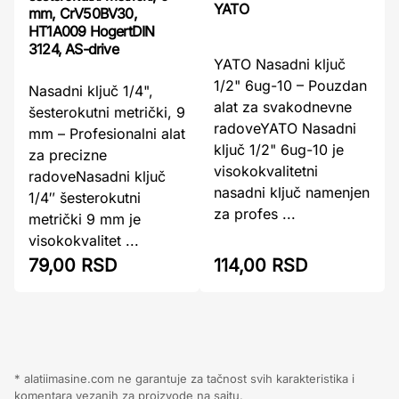
YATO
mm, CrV50BV30,
HT1A009 HogertDIN
3124, AS-drive
YATO Nasadni ključ
1/2" 6ug-10 – Pouzdan
Nasadni ključ 1/4",
alat za svakodnevne
šesterokutni metrički, 9
radoveYATO Nasadni
mm – Profesionalni alat
ključ 1/2" 6ug-10 je
za precizne
visokokvalitetni
radoveNasadni ključ
nasadni ključ namenjen
1/4″ šesterokutni
za profes ...
metrički 9 mm je
visokokvalitet ...
79,00 RSD
114,00 RSD
* alatiimasine.com ne garantuje za tačnost svih karakteristika i
komentara vezanih za proizvode na sajtu.