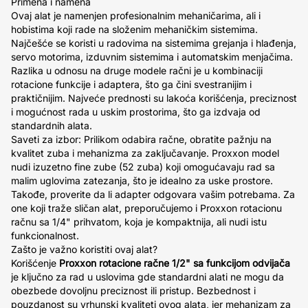
Primena i namena
Ovaj alat je namenjen profesionalnim mehaničarima, ali i
hobistima koji rade na složenim mehaničkim sistemima.
Najčešće se koristi u radovima na sistemima grejanja i hlađenja,
servo motorima, izduvnim sistemima i automatskim menjačima.
Razlika u odnosu na druge modele račni je u kombinaciji
rotacione funkcije i adaptera, što ga čini svestranijim i
praktičnijim. Najveće prednosti su lakoća korišćenja, preciznost
i mogućnost rada u uskim prostorima, što ga izdvaja od
standardnih alata.
Saveti za izbor: Prilikom odabira račne, obratite pažnju na
kvalitet zuba i mehanizma za zaključavanje. Proxxon model
nudi izuzetno fine zube (52 zuba) koji omogućavaju rad sa
malim uglovima zatezanja, što je idealno za uske prostore.
Takođe, proverite da li adapter odgovara vašim potrebama. Za
one koji traže sličan alat, preporučujemo i Proxxon rotacionu
račnu sa 1/4" prihvatom, koja je kompaktnija, ali nudi istu
funkcionalnost.
Zašto je važno koristiti ovaj alat?
Korišćenje
Proxxon rotacione račne 1/2" sa funkcijom odvijača
je ključno za rad u uslovima gde standardni alati ne mogu da
obezbede dovoljnu preciznost ili pristup. Bezbednost i
pouzdanost su vrhunski kvaliteti ovog alata, jer mehanizam za