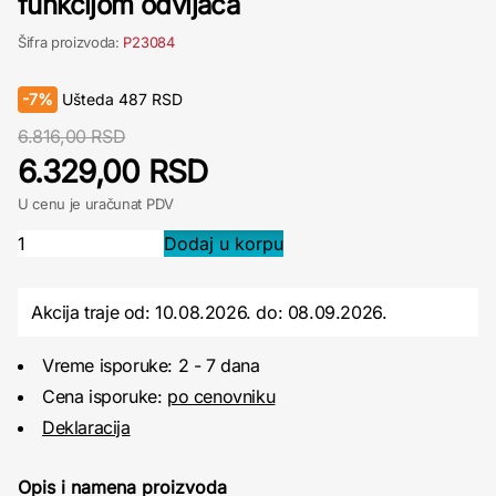
funkcijom odvijača
Šifra proizvoda:
P23084
-
7%
Ušteda
487
RSD
6.816,00 RSD
6.329,00 RSD
U cenu je uračunat PDV
Akcija traje od: 10.08.2026.
do:
08.09.2026.
Vreme isporuke: 2 - 7 dana
Cena isporuke:
po cenovniku
Deklaracija
Opis i namena proizvoda