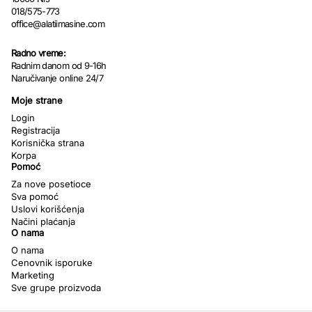
018/575-773
office@alatiimasine.com
Radno vreme:
Radnim danom od 9-16h
Naručivanje online 24/7
Moje strane
Login
Registracija
Korisnička strana
Korpa
Pomoć
Za nove posetioce
Sva pomoć
Uslovi korišćenja
Načini plaćanja
O nama
O nama
Cenovnik isporuke
Marketing
Sve grupe proizvoda