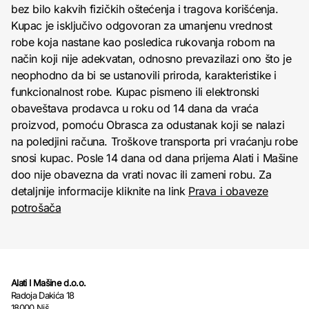
bez bilo kakvih fizičkih oštećenja i tragova korišćenja.
Kupac je isključivo odgovoran za umanjenu vrednost
robe koja nastane kao posledica rukovanja robom na
način koji nije adekvatan, odnosno prevazilazi ono što je
neophodno da bi se ustanovili priroda, karakteristike i
funkcionalnost robe. Kupac pismeno ili elektronski
obaveštava prodavca u roku od 14 dana da vraća
proizvod, pomoću Obrasca za odustanak koji se nalazi
na poledjini računa. Troškove transporta pri vraćanju robe
snosi kupac. Posle 14 dana od dana prijema Alati i Mašine
doo nije obavezna da vrati novac ili zameni robu. Za
detaljnije informacije kliknite na link
Prava i obaveze
potrošača
Alati I Mašine d.o.o.
Radoja Dakića 18
18000 Niš