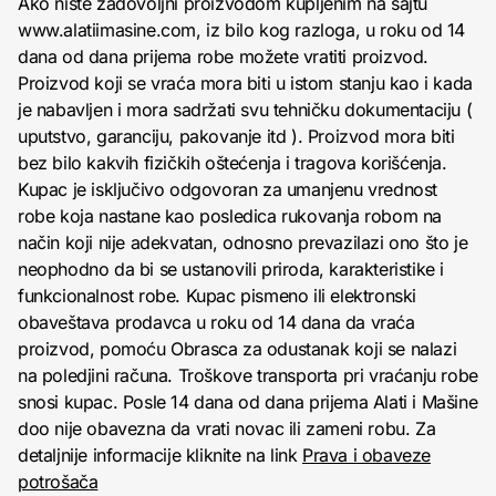
Ako niste zadovoljni proizvodom kupljenim na sajtu
www.alatiimasine.com, iz bilo kog razloga, u roku od 14
dana od dana prijema robe možete vratiti proizvod.
Proizvod koji se vraća mora biti u istom stanju kao i kada
je nabavljen i mora sadržati svu tehničku dokumentaciju (
uputstvo, garanciju, pakovanje itd ). Proizvod mora biti
bez bilo kakvih fizičkih oštećenja i tragova korišćenja.
Kupac je isključivo odgovoran za umanjenu vrednost
robe koja nastane kao posledica rukovanja robom na
način koji nije adekvatan, odnosno prevazilazi ono što je
neophodno da bi se ustanovili priroda, karakteristike i
funkcionalnost robe. Kupac pismeno ili elektronski
obaveštava prodavca u roku od 14 dana da vraća
proizvod, pomoću Obrasca za odustanak koji se nalazi
na poledjini računa. Troškove transporta pri vraćanju robe
snosi kupac. Posle 14 dana od dana prijema Alati i Mašine
doo nije obavezna da vrati novac ili zameni robu. Za
detaljnije informacije kliknite na link
Prava i obaveze
potrošača