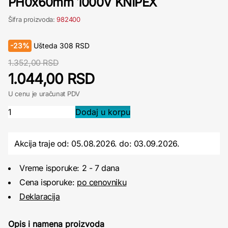
PH0x60mm 1000V KNIPEX
Šifra proizvoda:
982400
-
23%
Ušteda
308
RSD
1.352,00 RSD
1.044,00 RSD
U cenu je uračunat PDV
Akcija traje od: 05.08.2026.
do:
03.09.2026.
Vreme isporuke: 2 - 7 dana
Cena isporuke:
po cenovniku
Deklaracija
Opis i namena proizvoda