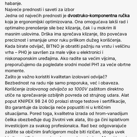
habanje.
Najveće prednosti i saveti za izbor
Jedna od najvećih prednosti je
dvostruko-komponentna ručka
koja je ergonomijski optimizovana. Ona omogućava lakši rad i
optimalno prenošenje sile bez klizanja, čak i u mokrim ili
masnim uslovima. Drška ima sprečava klizanje, što povećava
preciznost i smanjuje umor ruku prilikom dužeg korišćenja.
Kada birate odvijač, BITNO je obratiti pažnju na vrstu i veličinu
vrha – PH0 je savršen za male vijke u elektronici i
niskonaponskim uređajima. Ako radite sa većim vijcima,
preporučujemo da pogledate srodni model PH1 za veće obrtne
momente.
Zašto je važno koristiti kvalitetan izolovani odvijač?
Bezbednost na radu nije samo preporuka, već i obaveza.
Korišćenje
izolovanog odvijača sa 1000V
zaštitom direktno
utiče na sprečavanje ozbiljnih povreda od strujnog udara. Alat
poput KNIPEX 98 24 00 prolazi stroge testove i sertifikacije,
što garantuje da izolacija neće popustiti ni u kritičnim
situacijama. Pored toga, kvalitetna izrada od hrom-vanadijum
čelika obezbeđuje dug životni vek alata, što ga čini isplativom
investicijom za svakog profesionalca. Rad bez odgovarajuće
zaštite sa običnim šrafcigerom može biti rizičan, stoga uvek