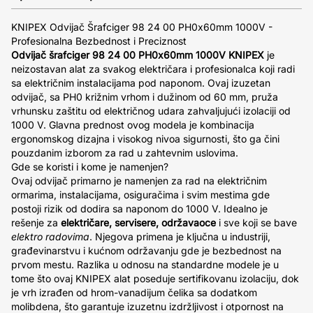
KNIPEX Odvijač Šrafciger 98 24 00 PH0x60mm 1000V -
Profesionalna Bezbednost i Preciznost
Odvijač šrafciger 98 24 00 PH0x60mm 1000V KNIPEX
je
neizostavan alat za svakog električara i profesionalca koji radi
sa električnim instalacijama pod naponom. Ovaj izuzetan
odvijač, sa PH0 križnim vrhom i dužinom od 60 mm, pruža
vrhunsku zaštitu od električnog udara zahvaljujući izolaciji od
1000 V. Glavna prednost ovog modela je kombinacija
ergonomskog dizajna i visokog nivoa sigurnosti, što ga čini
pouzdanim izborom za rad u zahtevnim uslovima.
Gde se koristi i kome je namenjen?
Ovaj odvijač primarno je namenjen za rad na električnim
ormarima, instalacijama, osiguračima i svim mestima gde
postoji rizik od dodira sa naponom do 1000 V. Idealno je
rešenje za
električare, servisere, održavaoce
i sve koji se bave
elektro radovima
. Njegova primena je ključna u industriji,
građevinarstvu i kućnom održavanju gde je bezbednost na
prvom mestu. Razlika u odnosu na standardne modele je u
tome što ovaj KNIPEX alat poseduje sertifikovanu izolaciju, dok
je vrh izrađen od hrom-vanadijum čelika sa dodatkom
molibdena, što garantuje izuzetnu izdržljivost i otpornost na