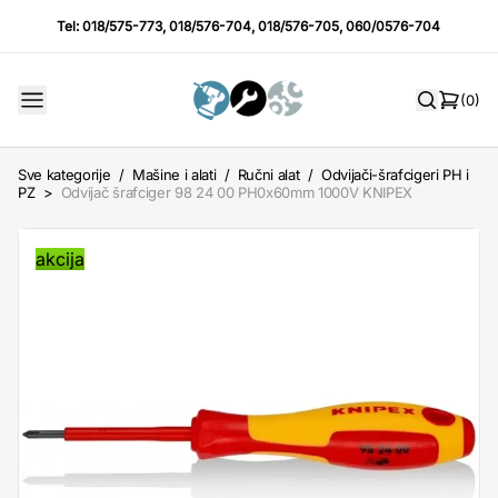
Tel:
018/575-773
,
018/576-704
,
018/576-705
,
060/0576-704
(0)
Sve kategorije
/
Mašine i alati
/
Ručni alat
/
Odvijači-šrafcigeri PH i
PZ
>
Odvijač šrafciger 98 24 00 PH0x60mm 1000V KNIPEX
akcija