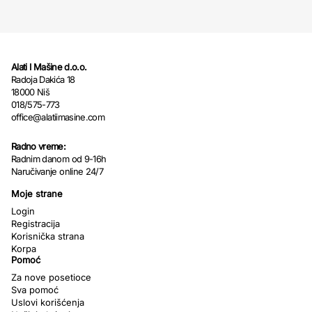
Alati I Mašine d.o.o.
Radoja Dakića 18
18000 Niš
018/575-773
office@alatiimasine.com
Radno vreme:
Radnim danom od 9-16h
Naručivanje online 24/7
Moje strane
Login
Registracija
Korisnička strana
Korpa
Pomoć
Za nove posetioce
Sva pomoć
Uslovi korišćenja