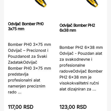
Odvijač Bomber PH0
Odvijač Bomber PH2
3x75 mm
6x38 mm
Bomber PH0 3x75 mm
Bomber PH2 6x38 mm
Odvijač – Preciznost i
Odvijač - Pouzdan alat
Pouzdanost za Svaki
za svakodnevne i
ZadatakOdvijač
profesionalne
Bomber PH0 3x75 mm
radoveOdvijač Bomber
predstavlja
PH2 6x38 mm je
profesionalni alat
visokokvalitetni ručni
namenjen preciznim
alat dizajniran za ...
rado ...
117,00 RSD
123,00 RSD