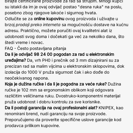
birajte certificirane proizvode za rad sa strujom. Mnogi kupci
su istakli da im je ovaj odvijač postao "desna ruka" na poslu,
posebno zbog njegove lakoće i sigurnog hvata.
Odlučite se za
online kupovinu
ovog proizvoda i uživajte u
brzoj
prodaji preko interneta
sa mogućnošću dostave na kućnu
adresu. Praktično, možete poručiti ovaj kvalitetni alat iz
udobnosti svog doma i dočekati ga već za nekoliko dana, što
štedi vreme i novac.
FAQ - Često postavljana pitanja
Da li je odvijač 98 24 00 pogodan za rad u elektronskim
uređajima?
Da, vrh PH0 i prečnik od 3 mm dizajnirani su za
precizan rad sa malim vijcima u elektronskim sklopovima, dok
izolacija do 1000 V pruža sigurnost čak i ako dođe do
neočekivanog napona.
Koja je dužina ručke i da li je pogodna za veće ruke?
Dužina
ručke je 102 mm sa ergonomskim oblikom koji odgovara
različitim veličinama ruku. Dvostruko-komponentni materijal
pruža udobnost i dobru kontrolu za sve korisnike.
Da li postoji garancija na ovaj profesionalni alat?
KNIPEX, kao
renomirani brend, nudi garanciju na svoje proizvode.
Preporučujemo da proverite specifične uslove garancije kod
prodavca prilikom kupovine.