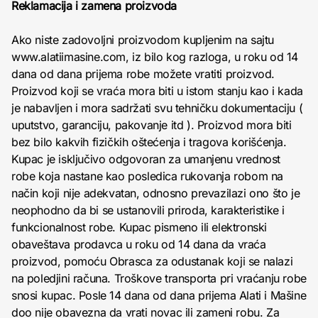
Reklamacija i zamena proizvoda
Ako niste zadovoljni proizvodom kupljenim na sajtu
www.alatiimasine.com, iz bilo kog razloga, u roku od 14
dana od dana prijema robe možete vratiti proizvod.
Proizvod koji se vraća mora biti u istom stanju kao i kada
je nabavljen i mora sadržati svu tehničku dokumentaciju (
uputstvo, garanciju, pakovanje itd ). Proizvod mora biti
bez bilo kakvih fizičkih oštećenja i tragova korišćenja.
Kupac je isključivo odgovoran za umanjenu vrednost
robe koja nastane kao posledica rukovanja robom na
način koji nije adekvatan, odnosno prevazilazi ono što je
neophodno da bi se ustanovili priroda, karakteristike i
funkcionalnost robe. Kupac pismeno ili elektronski
obaveštava prodavca u roku od 14 dana da vraća
proizvod, pomoću Obrasca za odustanak koji se nalazi
na poledjini računa. Troškove transporta pri vraćanju robe
snosi kupac. Posle 14 dana od dana prijema Alati i Mašine
doo nije obavezna da vrati novac ili zameni robu. Za