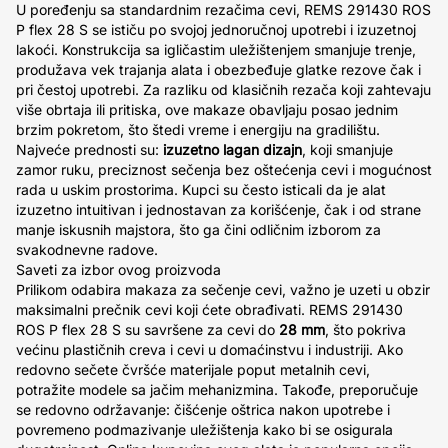
U poređenju sa standardnim rezačima cevi, REMS 291430 ROS
P flex 28 S se ističu po svojoj jednoručnoj upotrebi i izuzetnoj
lakoći. Konstrukcija sa igličastim uležištenjem smanjuje trenje,
produžava vek trajanja alata i obezbeđuje glatke rezove čak i
pri čestoj upotrebi. Za razliku od klasičnih rezača koji zahtevaju
više obrtaja ili pritiska, ove makaze obavljaju posao jednim
brzim pokretom, što štedi vreme i energiju na gradilištu.
Najveće prednosti su:
izuzetno lagan dizajn
, koji smanjuje
zamor ruku, preciznost sečenja bez oštećenja cevi i mogućnost
rada u uskim prostorima. Kupci su često isticali da je alat
izuzetno intuitivan i jednostavan za korišćenje, čak i od strane
manje iskusnih majstora, što ga čini odličnim izborom za
svakodnevne radove.
Saveti za izbor ovog proizvoda
Prilikom odabira makaza za sečenje cevi, važno je uzeti u obzir
maksimalni prečnik cevi koji ćete obrađivati. REMS 291430
ROS P flex 28 S su savršene za cevi do
28 mm
, što pokriva
većinu plastičnih creva i cevi u domaćinstvu i industriji. Ako
redovno sečete čvršće materijale poput metalnih cevi,
potražite modele sa jačim mehanizmina. Takođe, preporučuje
se redovno održavanje: čišćenje oštrica nakon upotrebe i
povremeno podmazivanje uležištenja kako bi se osigurala