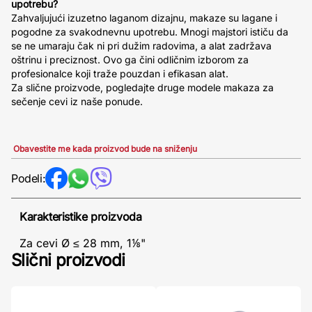
upotrebu?
Zahvaljujući izuzetno laganom dizajnu, makaze su lagane i
pogodne za svakodnevnu upotrebu. Mnogi majstori ističu da
se ne umaraju čak ni pri dužim radovima, a alat zadržava
oštrinu i preciznost. Ovo ga čini odličnim izborom za
profesionalce koji traže pouzdan i efikasan alat.
Za slične proizvode, pogledajte druge modele makaza za
sečenje cevi iz naše ponude.
Obavestite me kada proizvod bude na sniženju
Podeli:
Karakteristike proizvoda
Za cevi Ø ≤ 28 mm, 1⅛"
Slični proizvodi