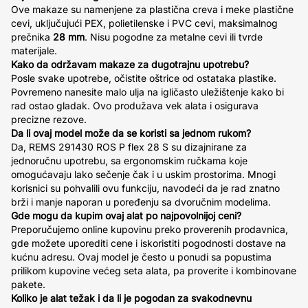
Ove makaze su namenjene za plastična creva i meke plastične
cevi, uključujući PEX, polietilenske i PVC cevi, maksimalnog
prečnika
28 mm
. Nisu pogodne za metalne cevi ili tvrde
materijale.
Kako da održavam makaze za dugotrajnu upotrebu?
Posle svake upotrebe, očistite oštrice od ostataka plastike.
Povremeno nanesite malo ulja na igličasto uležištenje kako bi
rad ostao gladak. Ovo produžava vek alata i osigurava
precizne rezove.
Da li ovaj model može da se koristi sa jednom rukom?
Da, REMS 291430 ROS P flex 28 S su dizajnirane za
jednoručnu upotrebu, sa ergonomskim ručkama koje
omogućavaju lako sečenje čak i u uskim prostorima. Mnogi
korisnici su pohvalili ovu funkciju, navodeći da je rad znatno
brži i manje naporan u poređenju sa dvoručnim modelima.
Gde mogu da kupim ovaj alat po najpovolnijoj ceni?
Preporučujemo online kupovinu preko proverenih prodavnica,
gde možete uporediti cene i iskoristiti pogodnosti dostave na
kućnu adresu. Ovaj model je često u ponudi sa popustima
prilikom kupovine većeg seta alata, pa proverite i kombinovane
pakete.
Koliko je alat težak i da li je pogodan za svakodnevnu