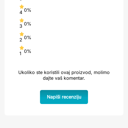
0%
4
0%
3
0%
2
0%
1
Ukoliko ste koristili ovaj proizvod, molimo
dajte vaš komentar.
Napiši recenziju