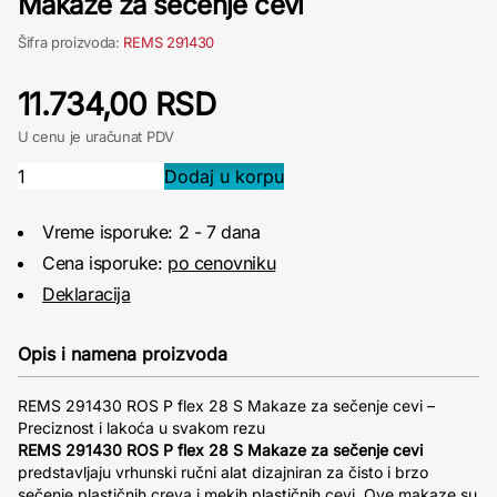
Makaze za sečenje cevi
Šifra proizvoda:
REMS 291430
11.734,00 RSD
U cenu je uračunat PDV
Vreme isporuke: 2 - 7 dana
Cena isporuke:
po cenovniku
Deklaracija
Opis i namena proizvoda
REMS 291430 ROS P flex 28 S Makaze za sečenje cevi –
Preciznost i lakoća u svakom rezu
REMS 291430 ROS P flex 28 S Makaze za sečenje cevi
predstavljaju vrhunski ručni alat dizajniran za čisto i brzo
sečenje plastičnih creva i mekih plastičnih cevi. Ove makaze su