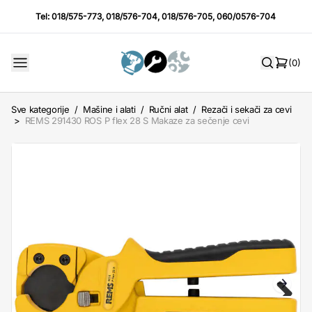
Tel:
018/575-773
,
018/576-704
,
018/576-705
,
060/0576-704
(0)
Sve kategorije
/
Mašine i alati
/
Ručni alat
/
Rezači i sekači za cevi
>
REMS 291430 ROS P flex 28 S Makaze za sečenje cevi