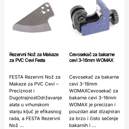
Rezervni Nož za Makaze
Cevosekač za bakarne
za PVC Cevi Festa
cevi 3-16mm WOMAX
FESTA Rezervni Nož za
Cevosekač za bakarne
Makaze za PVC Cevi –
cevi 3-16mm
Preciznost i
WOMAXCevosekač za
DugotrajnostOdržavanje
bakarne cevi 3-16mm
alata u vrhunskom
WOMAX je precizan i
stanju ključ je efikasnog
pouzdan alat dizajniran
rada, a FESTA Rezervni
za brzo i čisto sečenje
Nož ...
bakarnih i ...