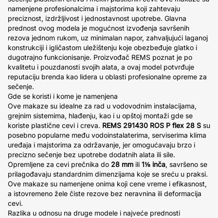
namenjene profesionalcima i majstorima koji zahtevaju
preciznost, izdržljivost i jednostavnost upotrebe. Glavna
prednost ovog modela je mogućnost izvođenja savršenih
rezova jednom rukom, uz minimalan napor, zahvaljujući laganoj
konstrukciji i igličastom uležištenju koje obezbeđuje glatko i
dugotrajno funkcionisanje. Proizvođač REMS poznat je po
kvalitetu i pouzdanosti svojih alata, a ovaj model potvrđuje
reputaciju brenda kao lidera u oblasti profesionalne opreme za
sečenje.
Gde se koristi i kome je namenjena
Ove makaze su idealne za rad u vodovodnim instalacijama,
grejnim sistemima, hlađenju, kao i u opštoj montaži gde se
koriste plastične cevi i creva.
REMS 291430 ROS P flex 28 S
su
posebno popularne među vodoinstalaterima, serviserima klima
uređaja i majstorima za održavanje, jer omogućavaju brzo i
precizno sečenje bez upotrebe dodatnih alata ili sile.
Opremljene za cevi prečnika do
28 mm
ili
1⅛ inča
, savršeno se
prilagođavaju standardnim dimenzijama koje se sreću u praksi.
Ove makaze su namenjene onima koji cene vreme i efikasnost,
a istovremeno žele čiste rezove bez neravnina ili deformacija
cevi.
Razlika u odnosu na druge modele i najveće prednosti