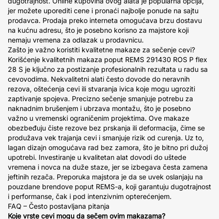
dugotrajnost. Online kupovina ovog alata je popularna opcija,
jer možete uporediti cene i pronaći najbolje ponude na sajtu
prodavca. Prodaja preko interneta omogućava brzu dostavu
na kućnu adresu, što je posebno korisno za majstore koji
nemaju vremena za odlazak u prodavnicu.
Zašto je važno koristiti kvalitetne makaze za sečenje cevi?
Korišćenje kvalitetnih makaza poput REMS 291430 ROS P flex
28 S je ključno za postizanje profesionalnih rezultata u radu sa
cevovodima. Nekvalitetni alati često dovode do neravnih
rezova, oštećenja cevi ili stvaranja ivica koje mogu ugroziti
zaptivanje spojeva. Precizno sečenje smanjuje potrebu za
naknadnim brušenjem i ubrzava montažu, što je posebno
važno u vremenski ograničenim projektima. Ove makaze
obezbeđuju čiste rezove bez prskanja ili deformacija, čime se
produžava vek trajanja cevi i smanjuje rizik od curenja. Uz to,
lagan dizajn omogućava rad bez zamora, što je bitno pri dužoj
upotrebi. Investiranje u kvalitetan alat dovodi do uštede
vremena i novca na duže staze, jer se izbegava česta zamena
jeftinih rezača. Preporuka majstora je da se uvek oslanjaju na
pouzdane brendove poput REMS-a, koji garantuju dugotrajnost
i performanse, čak i pod intenzivnim opterećenjem.
FAQ – Često postavljana pitanja
Koje vrste cevi mogu da sečem ovim makazama?