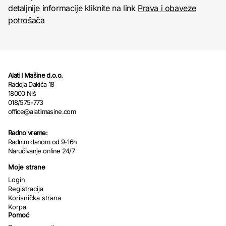
detaljnije informacije kliknite na link
Prava i obaveze
potrošača
Alati I Mašine d.o.o.
Radoja Dakića 18
18000 Niš
018/575-773
office@alatiimasine.com
Radno vreme:
Radnim danom od 9-16h
Naručivanje online 24/7
Moje strane
Login
Registracija
Korisnička strana
Korpa
Pomoć