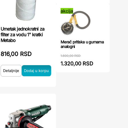
akcija
Umetak jednokratni za
filter za vodu 1" kratki
Metabo
Merač pritiska u gumama
analogni
816,00 RSD
1.800,00 RSD
1.320,00 RSD
Detaljnije