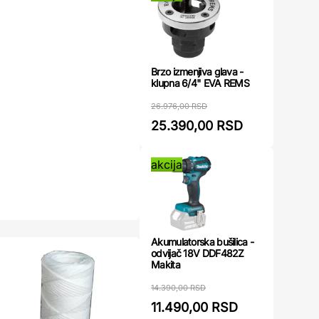
Brzo izmenjiva glava -
klupna 6/4" EVA REMS
26.976,00 RSD
25.390,00 RSD
akcija
Akumulatorska bušilica -
odvijač 18V DDF482Z
Makita
14.390,00 RSD
11.490,00 RSD