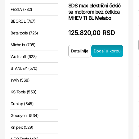
SDS max električni čekić
FESTA (782)
sa motorom bez četkica
MHEV 11 BL Metabo
BEOROL (767)
125.820,00 RSD
Beta tools (726)
Michelin (708)
Detaljnije
Wolfcraft (628)
STANLEY (570)
Irwin (568)
KS Tools (559)
Dunlop (545)
Goodyear (534)
Knipex (529)