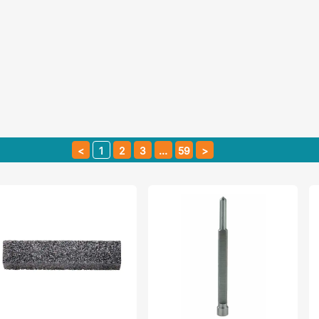
1
2
3
…
59