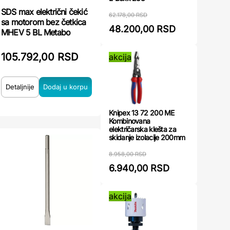
SDS max električni čekić
62.178,00 RSD
sa motorom bez četkica
48.200,00 RSD
MHEV 5 BL Metabo
105.792,00 RSD
akcija
Detaljnije
Knipex 13 72 200 ME
Kombinovana
električarska klešta za
skidanje izolacije 200mm
8.958,00 RSD
6.940,00 RSD
akcija