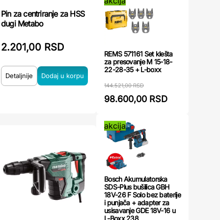
akcija
Pin za centriranje za HSS
dugi Metabo
2.201,00 RSD
REMS 571161 Set klešta
za presovanje M 15-18-
22-28-35 + L-boxx
Detaljnije
144.521,00 RSD
98.600,00 RSD
akcija
Bosch Akumulatorska
SDS-Plus bušilica GBH
18V-26 F Solo bez baterije
i punjača + adapter za
usisavanje GDE 18V-16 u
L-Boxx 238