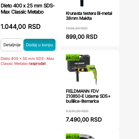
Dleto 400 x 25 mm SDS-
Max Classic Metabo
Krunasta testera Bi-metal
38mm Makita
1.044,00 RSD
1.036,00 RSD
899,00 RSD
Detaljnije
akcija
Dleto 400 x 50 mm SDS- Max
Classic Metabo
rasprodat
FIELDMANN FDV
210850-E Udarna SDS+
bušilica-štemarica
9.830,00 RSD
7.490,00 RSD
akcija