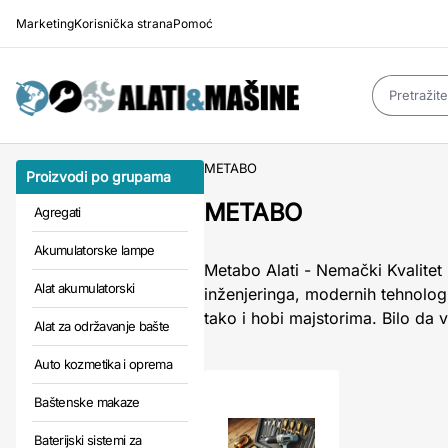
Marketing
Korisnička strana
Pomoć
METABO
Proizvodi po grupama
METABO
Agregati
Akumulatorske lampe
Metabo Alati - Nemački Kvalitet
Alat akumulatorski
inženjeringa, modernih tehnolog
tako i hobi majstorima. Bilo da
Alat za održavanje bašte
Auto kozmetika i oprema
Baštenske makaze
Baterijski sistemi za