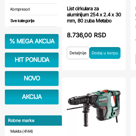
List cirkulara za
Kompresori
aluminijum 254 x 2.4 x 30
mm, 80 zuba Metabo
Sve kategorije
8.736,00 RSD
%
MEGA AKCIJA
Detaljnije
HIT PONUDA
NOVO
AKCIJA
Robne marke
Makita (4144)