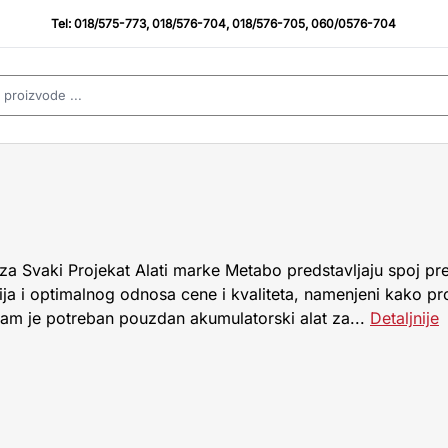
Tel:
018/575-773
,
018/576-704
,
018/576-705
,
060/0576-704
 za Svaki Projekat Alati marke Metabo predstavljaju spoj 
ija i optimalnog odnosa cene i kvaliteta, namenjeni kako pr
 vam je potreban pouzdan akumulatorski alat za...
Detaljnije