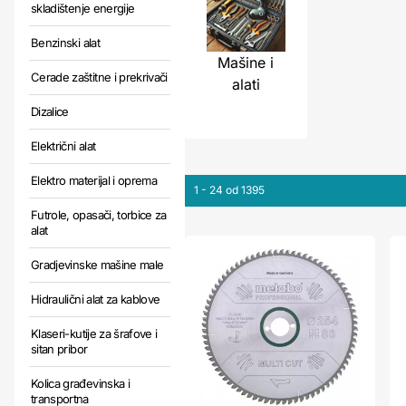
skladištenje energije
Benzinski alat
Mašine i
Cerade zaštitne i prekrivači
alati
Dizalice
Električni alat
Elektro materijal i oprema
1 - 24 od 1395
Futrole, opasači, torbice za
alat
Gradjevinske mašine male
Hidraulični alat za kablove
Klaseri-kutije za šrafove i
sitan pribor
Kolica građevinska i
transportna