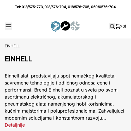
Tel:
018/575-773
,
018/576-704
,
018/576-705
,
060/0576-704
(0)
EINHELL
EINHELL
Einhell alati predstavljaju spoj nemačkog kvaliteta,
savremene tehnologije i odličnog odnosa cene i
performansi. Brend Einhell poznat u sveta po svom
asortimanu električnog, akumulatorskog i
pneumatskog alata namenjenog hobi korisnicima,
kućnim majstorima i poluprofesionalcima. Zahvaljujući
modernim solucijama i konstantnom razvoju...
Detaljnije