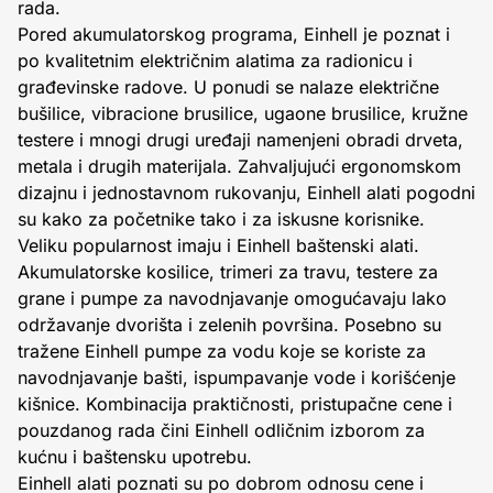
rada.
Pored akumulatorskog programa, Einhell je poznat i
po kvalitetnim električnim alatima za radionicu i
građevinske radove. U ponudi se nalaze električne
bušilice, vibracione brusilice, ugaone brusilice, kružne
testere i mnogi drugi uređaji namenjeni obradi drveta,
metala i drugih materijala. Zahvaljujući ergonomskom
dizajnu i jednostavnom rukovanju, Einhell alati pogodni
su kako za početnike tako i za iskusne korisnike.
Veliku popularnost imaju i Einhell baštenski alati.
Akumulatorske kosilice, trimeri za travu, testere za
grane i pumpe za navodnjavanje omogućavaju lako
održavanje dvorišta i zelenih površina. Posebno su
tražene Einhell pumpe za vodu koje se koriste za
navodnjavanje bašti, ispumpavanje vode i korišćenje
kišnice. Kombinacija praktičnosti, pristupačne cene i
pouzdanog rada čini Einhell odličnim izborom za
kućnu i baštensku upotrebu.
Einhell alati poznati su po dobrom odnosu cene i