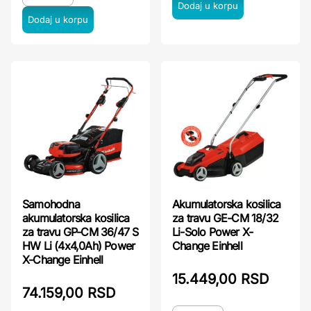
Samohodna
Akumulatorska kosilica
akumulatorska kosilica
za travu GE-CM 18/32
za travu GP-CM 36/47 S
Li-Solo Power X-
HW Li (4x4,0Ah) Power
Change Einhell
X-Change Einhell
15.449,00 RSD
74.159,00 RSD