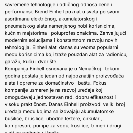
savremene tehnologije i odličnog odnosa cene i
performansi. Brend Einhell poznat u sveta po svom
asortimanu električnog, akumulatorskog i
pneumatskog alata namenjenog hobi korisnicima,
kućnim majstorima i poluprofesionalcima. Zahvaljujući
modernim solucijama i konstantnom razvoju novih
tehnologija, Einhell alati danas su veoma popularni
među korisnicima koji traže pouzdan alat za radionicu,
garažu, kuću i dvorište.
Kompanija Einhell osnovana je u Nemačkoj i tokom
godina postala je jedan od najpoznatijih proizvođača
alata i opreme za domaćinstvo i baštu. Fokus
kompanije usmeren je na razvoj uređaja koji
omogućavaju jednostavan rad, dobru efikasnost i
visoku praktičnost. Danas Einhell proizvodi veliki broj
uređaja među kojima se izdvajaju akumulatorske
bušilice, brusilice, ubodne testere, cirkulari,
kompresori, pumpe za vodu, kosilice, trimeri i drugi
alati za radionicu i baštu.