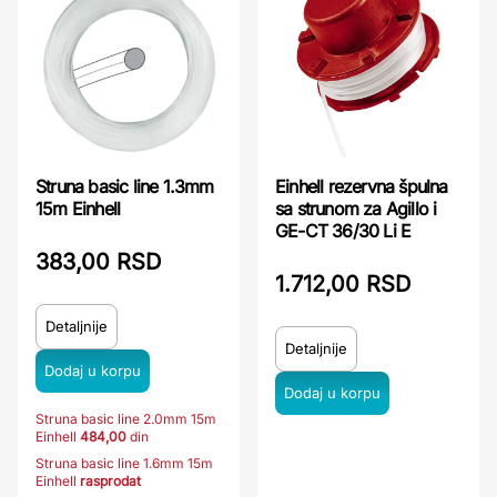
Struna basic line 1.3mm
Einhell rezervna špulna
15m Einhell
sa strunom za Agillo i
GE-CT 36/30 Li E
383,00 RSD
1.712,00 RSD
Detaljnije
Detaljnije
Struna basic line 2.0mm 15m
Einhell
484,00
din
Struna basic line 1.6mm 15m
Einhell
rasprodat