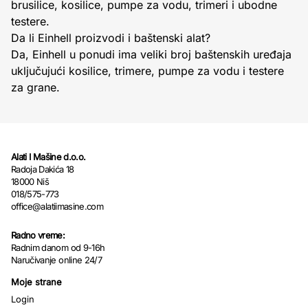
brusilice, kosilice, pumpe za vodu, trimeri i ubodne
testere.
Da li Einhell proizvodi i baštenski alat?
Da, Einhell u ponudi ima veliki broj baštenskih uređaja
uključujući kosilice, trimere, pumpe za vodu i testere
za grane.
Alati I Mašine d.o.o.
Radoja Dakića 18
18000 Niš
018/575-773
office@alatiimasine.com
Radno vreme:
Radnim danom od 9-16h
Naručivanje online 24/7
Moje strane
Login