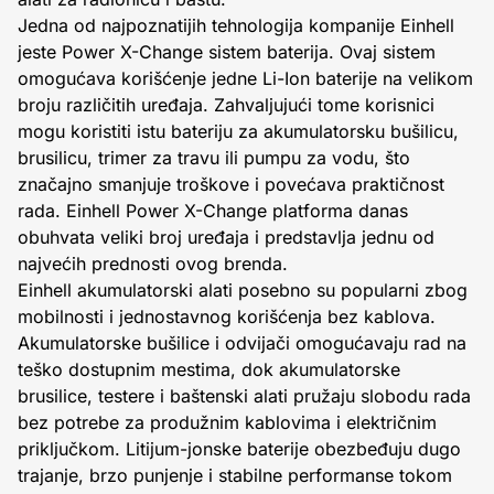
Jedna od najpoznatijih tehnologija kompanije Einhell
jeste Power X-Change sistem baterija. Ovaj sistem
omogućava korišćenje jedne Li-Ion baterije na velikom
broju različitih uređaja. Zahvaljujući tome korisnici
mogu koristiti istu bateriju za akumulatorsku bušilicu,
brusilicu, trimer za travu ili pumpu za vodu, što
značajno smanjuje troškove i povećava praktičnost
rada. Einhell Power X-Change platforma danas
obuhvata veliki broj uređaja i predstavlja jednu od
najvećih prednosti ovog brenda.
Einhell akumulatorski alati posebno su popularni zbog
mobilnosti i jednostavnog korišćenja bez kablova.
Akumulatorske bušilice i odvijači omogućavaju rad na
teško dostupnim mestima, dok akumulatorske
brusilice, testere i baštenski alati pružaju slobodu rada
bez potrebe za produžnim kablovima i električnim
priključkom. Litijum-jonske baterije obezbeđuju dugo
trajanje, brzo punjenje i stabilne performanse tokom