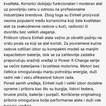
kvaliteta. Korisnici dobijaju funkcionalan i moderan alat
uz povoljniju cenu u odnosu na profesionalne
industrijske brendove. Zbog toga su Einhell proizvodi
veoma popularni među korisnicima koji žele kvalitetan
alat za svakodnevne radove u kući, radionici ili
dvorištu bez velikih ulaganja.
Prilikom izbora Einhell alata važno je obratiti pažnju na
vrstu posla za koji se alat koristi. Za povremene kućne
radove odličan izbor su kompaktni modeli sa manjim
kapacitetom baterije, dok se za zahtevnije zadatke
preporučuju snažniji uređaji iz Power X-Change serije
sa većim baterijama i brushless motorima. Motori bez
četkica omogućavaju manju potrošnju energije, duži
radni vek i veću efikasnost tokom rada.
Pored samih uređaja, Einhell nudi i veliki izbor dodatne
opreme i pribora kao što su burgije, listovi testera,
brusne ploče, baterije i punjači. Korišćenje originalnog
pribora omogućava bolje performanse alata i duži vek
trajanja uređaja.