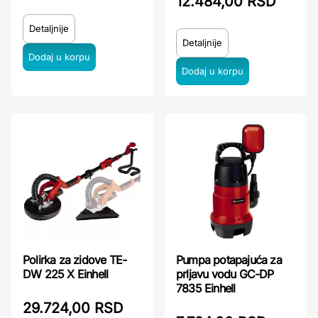
12.484,00 RSD
Detaljnije
Detaljnije
Polirka za zidove TE-
Pumpa potapajuća za
DW 225 X Einhell
prljavu vodu GC-DP
7835 Einhell
29.724,00 RSD