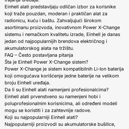
Einhell alati predstavljaju odličan izbor za korisnike
koji traže pouzdan, moderan i praktičan alat za
radionicu, kuću i baštu. Zahvaljujući širokom
asortimanu proizvoda, inovativnom Power X-Change
sistemu i nemačkom kvalitetu izrade, Einhell je danas
jedan od najpopularnijih brendova električnog i
akumulatorskog alata na tržištu.
FAQ – Često postavljana pitanja
Šta je Einhell Power X-Change sistem?
Power X-Change je sistem kompatibilnih Li-Ion baterija
koji omogućava korišćenje jedne baterije na velikom
broju Einhell uređaja.
Da li su Einhell alati namenjeni profesionalcima?
Einhell alati prvenstveno su namenjeni hobi i
poluprofesionalnim korisnicima, ali određeni modeli
mogu se koristiti i za zahtevnije radove.
Koji su najpopularniji Einhell alati?
Najpopularniji proizvodi su akumulatorske bušilice,