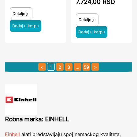
7.724,00 RSD
Detaljnije
Detaljnije
1
2
3
…
59
Robna marka: EINHELL
Einhell
alati predstavljaju spoj nemačkog kvaliteta,