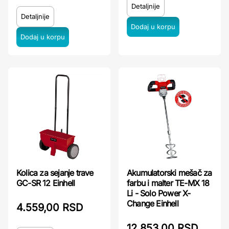
Detaljnije
Detaljnije
Kolica za sejanje trave
Akumulatorski mešač za
GC-SR 12 Einhell
farbu i malter TE-MX 18
Li - Solo Power X-
Change Einhell
4.559,00 RSD
12.853,00 RSD