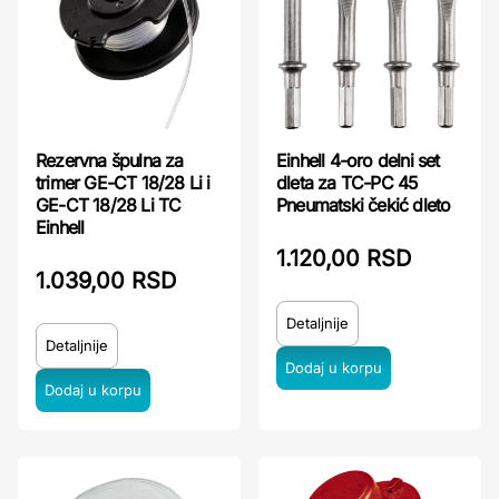
Rezervna špulna za
Einhell 4-oro delni set
trimer GE-CT 18/28 Li i
dleta za TC-PC 45
GE-CT 18/28 Li TC
Pneumatski čekić dleto
Einhell
1.120,00 RSD
1.039,00 RSD
Detaljnije
Detaljnije