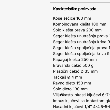
Karakteristike proizvoda
Kose sečice 160 mm
Kombinovana klešta 180 mm
Špic klešta prava 200 mm
Seger klešta unutrašnja prav
Seger klešta unutrašnja kriv
Seger klešta spoljašnja prav
Seger klešta spoljašnja kriv
Papagaj klešta 250 mm
Bravarski čekić 500 g
Plastični čekić Ø 35 mm
Tačkaš Ø 4 mm
Ravno dleto 150 mm
Špic dleto 130 mm
Viljuškasto-okasti ključevi 6
Imbus ključevi sa loptastom 
Nasadni ključevi 1/4″ 4-4,5-5