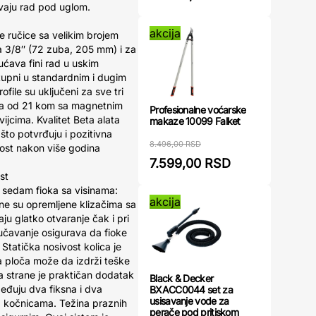
vaju rad pod uglom.
akcija
ne ručice sa velikim brojem
a 3/8″ (72 zuba, 205 mm) i za
ćava fini rad u uskim
tupni u standardnim i dugim
ofile su uključeni za sve tri
ova od 21 kom sa magnetnim
Profesionalne voćarske
ijcima. Kvalitet Beta alata
makaze 10099 Falket
što potvrđuju i pozitivna
8.496,00 RSD
jivost nakon više godina
7.599,00 RSD
st
 sedam fioka sa visinama:
akcija
 su opremljene klizačima sa
u glatko otvaranje čak i pri
učavanje osigurava da fioke
Statička nosivost kolica je
a ploča može da izdrži teške
a strane je praktičan dodatak
Black & Decker
eđuju dva fiksna i dva
BXACC0044 set za
usisavanje vode za
 kočnicama. Težina praznih
perače pod pritiskom