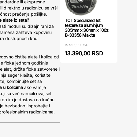
tandardne ili ekspresne
i direktno u radionicu se vrši
nost praćenja pošiljke.
 alate iz seta?
TCT Specialized list
testere za aluminijum
sti moduli su dizajnirani za
305mm x 30mm x 100z
da zamena zahteva kupovinu
B-33358 Makita
ra dostupnosti kod
15.555,00 RSD
13.390,00 RSD
edovno čistite alate i kolica od
če fioka jednom godišnje
e alat, držite fioke zatvorene i
nja seger klešta, koristite
ate, kombinujte set sa
a u kolicima
ako vam je
oji su već naručili ovaj set
u da im je dostava na kućnu
je bezbedno. Isprobajte i
 profesionalnim radionicama.