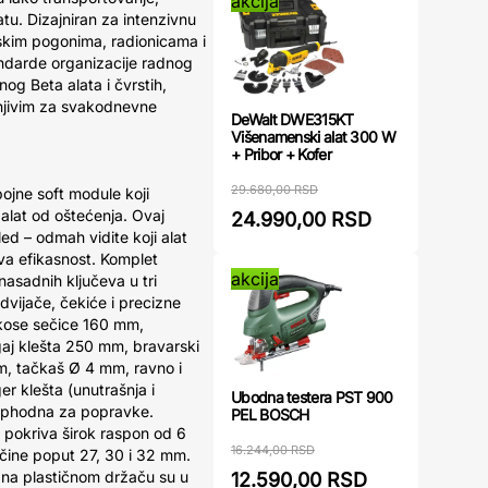
akcija
tu. Dizajniran za intenzivnu
jskim pogonima, radionicama i
andarde organizacije radnog
og Beta alata i čvrstih,
enjivim za svakodnevne
DeWalt DWE315KT
Višenamenski alat 300 W
+ Pribor + Kofer
29.680,00 RSD
ojne soft module koji
 alat od oštećenja. Ovaj
24.990,00 RSD
ed – odmah vidite koji alat
va efikasnost. Komplet
akcija
nasadnih ključeva u tri
odvijače, čekiće i precizne
 kose sečice 160 mm,
aj klešta 250 mm, bravarski
m, tačkaš Ø 4 mm, ravno i
er klešta (unutrašnja i
Ubodna testera PST 900
neophodna za popravke.
PEL BOSCH
a pokriva širok raspon od 6
16.244,00 RSD
čine poput 27, 30 i 32 mm.
 na plastičnom držaču su u
12.590,00 RSD