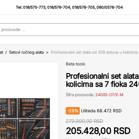
Tel:
018/575-773
,
018/576-704
,
018/576-705
,
060/0576-704
at
/
Setovi ručnog alata
>
Profesionalni set alata od 309 delova u kolicim
Beta tools
Profesionalni set alat
kolicima sa 7 fioka 
Šifra proizvoda:
2400S-O7/E-M
-
25%
Ušteda
68.472
RSD
273.900,00 RSD
205.428,00 RSD