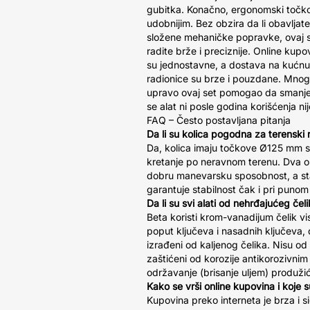
gubitka. Konačno, ergonomski točko
udobnijim. Bez obzira da li obavljate
složene mehaničke popravke, ovaj 
radite brže i preciznije. Online kupo
su jednostavne, a dostava na kućnu
radionice su brze i pouzdane. Mnogi k
upravo ovaj set pomogao da smanje
se alat ni posle godina korišćenja nije
FAQ – Često postavljana pitanja
Da li su kolica pogodna za terenski 
Da, kolica imaju točkove Ø125 mm 
kretanje po neravnom terenu. Dva 
dobru manevarsku sposobnost, a st
garantuje stabilnost čak i pri punom
Da li su svi alati od nehrđajućeg čel
Beta koristi krom-vanadijum čelik vi
poput ključeva i nasadnih ključeva, d
izrađeni od kaljenog čelika. Nisu od
zaštićeni od korozije antikorozivn
održavanje (brisanje uljem) produžić
Kako se vrši online kupovina i koje 
Kupovina preko interneta je brza i 