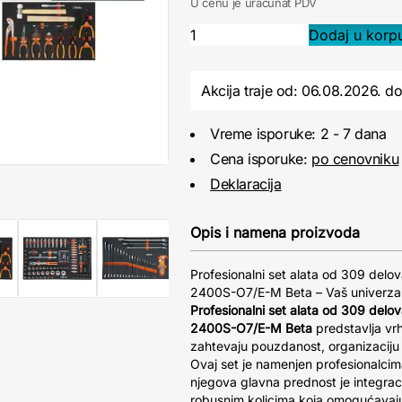
U cenu je uračunat PDV
Akcija traje od: 06.08.2026.
d
Vreme isporuke: 2 - 7 dana
Cena isporuke:
po cenovniku
Deklaracija
Opis i namena proizvoda
Profesionalni set alata od 309 delov
2400S-O7/E-M Beta – Vaš univerzaln
Profesionalni set alata od 309 delov
2400S-O7/E-M Beta
predstavlja vrh
zahtevaju pouzdanost, organizaciju 
Ovaj set je namenjen profesionalcima
njegova glavna prednost je integrac
robusnim kolicima koja omogućavaju