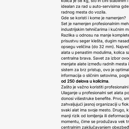
kolica je 58 kg, što ih čini stabilnim 
idealan za rad u auto-servisima gde
radnog mesta do vozila.
Gde se koristi i kome je namenjen?
Set je namenjen profesionalnim meha
industrijskim tehničarima i kućnim ma
Razlika u odnosu na manje komplete 
prisustvu seger klešta, dugim nasad
opsegu veličina (do 32 mm). Najveće
alata u penastim modulima, kolica s
centralna brava. Savet za izbor ovo
menjate alate između radnih mesta i
sistem za brz pristup, ovo je optima
informacija o sličnim setovima, pog
od 250 delova u kolicima
.
Zašto je važno koristiti profesionalni
Ulaganje u profesionalni set alata
donosi višestruke benefite. Prvo, sm
zahvaljujući jasnoj organizaciji u f
svaki alat ima svoje mesto. Drugo, k
manji rizik od lomljenja ili deformac
momentu, čime se produžava vek traj
centralnim zaključavanjem obezbeđuj