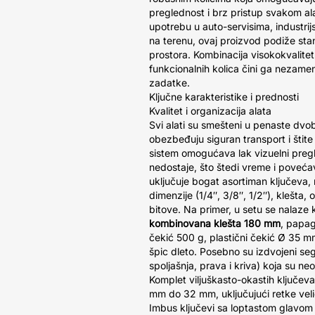
preglednost i brz pristup svakom ala
upotrebu u auto-servisima, industri
na terenu, ovaj proizvod podiže st
prostora. Kombinacija visokokvalitetn
funkcionalnih kolica čini ga nezam
zadatke.
Ključne karakteristike i prednosti
Kvalitet i organizacija alata
Svi alati su smešteni u penaste dvob
obezbeđuju siguran transport i štite
sistem omogućava lak vizuelni pregl
nedostaje, što štedi vreme i poveća
uključuje bogat asortiman ključeva, 
dimenzije (1/4″, 3/8″, 1/2″), klešta, 
bitove. Na primer, u setu se nalaze
kombinovana klešta 180 mm
, papag
čekić 500 g, plastični čekić Ø 35 m
špic dleto. Posebno su izdvojeni seg
spoljašnja, prava i kriva) koja su 
Komplet viljuškasto-okastih ključev
mm do 32 mm, uključujući retke veli
Imbus ključevi sa loptastom glavom