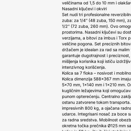
veličinama od 1,5 do 10 mm i olakša
Nasadni ključevi i okviri
Set nudi tri profesionalne reverzibil
zuba: za 1/4″ (48 zuba, 150 mm), z
1/2″ (72 zuba, 260 mm). Ovo omogu
prostorima. Nasadni ključevi su dos
verzijama, a bitovi za imbus i Torx pr
veličine pogona. Set preciznih bit
držačem je idealan za rad sa malim v
garantuje dugotrajnost i preciznost, 
mišljenja korisnika koji ističu izdržl
intenzivnog korišćenja.
Kolica sa 7 fioka – nosivost i mobilno
Kolica dimenzija 588×367 mm imaju
5×70 mm, 1×140 mm i 1×210 mm. One
kugličnim ležajevima koji omogućavaj
punom opterećenju. Centralno zaklj
ostanu zatvorene tokom transporta. 
impresivnih 800 kg, a ojačana radn
udarce. Integrisani nosač za boce s
za radna sredstva. Mobilnost obezb
okretna točka prečnika Ø125 mm sa