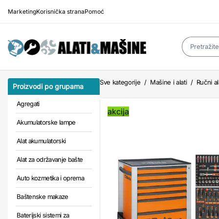
Marketing
Korisnička strana
Pomoć
Sve kategorije
/
Mašine i alati
/
Ručni al
Proizvodi po grupama
Agregati
akcija
Akumulatorske lampe
Alat akumulatorski
Alat za održavanje bašte
Auto kozmetika i oprema
Baštenske makaze
Baterijski sistemi za