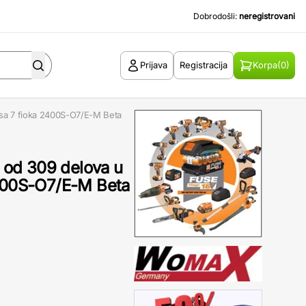
Dobrodošli:
neregistrovani
Prijava
Registracija
Korpa
(0)
a sa 7 fioka 2400S-O7/E-M Beta
a od 309 delova u
2400S-O7/E-M Beta