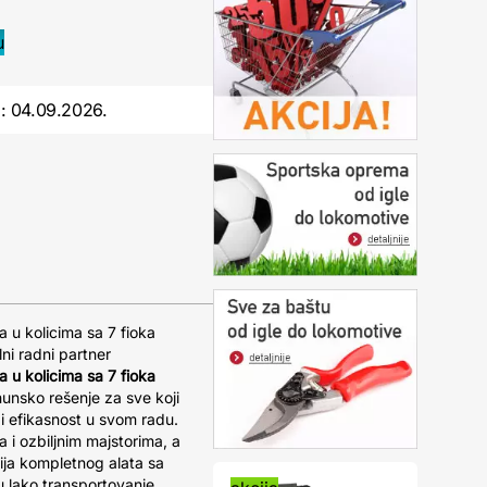
o:
04.09.2026.
a u kolicima sa 7 fioka
i radni partner
a u kolicima sa 7 fioka
unsko rešenje za sve koji
i efikasnost u svom radu.
 i ozbiljnim majstorima, a
ija kompletnog alata sa
 lako transportovanje,