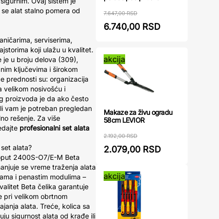
i sigurnim. Ovaj sistem je
 se alat stalno pomera od
7.647,00 RSD
6.740,00 RSD
ničarima, serviserima,
jstorima koji ulažu u kvalitet.
akcija
je u broju delova (309),
nim ključevima i širokom
 prednosti su: organizacija
a velikom nosivošću i
g proizvoda je da ako često
li vam je potreban pregledan
Makaze za živu ogradu
lno rešenje. Za više
58cm LEVIOR
ledajte
profesionalni set alata
2.192,00 RSD
 set alata?
2.079,00 RSD
 poput 2400S-O7/E-M Beta
anjuje se vreme traženja alata
akcija
iokama i penastim modulima –
valitet Beta čelika garantuje
ije pri velikom obrtnom
anja alata. Treće, kolica sa
u sigurnost alata od krađe ili