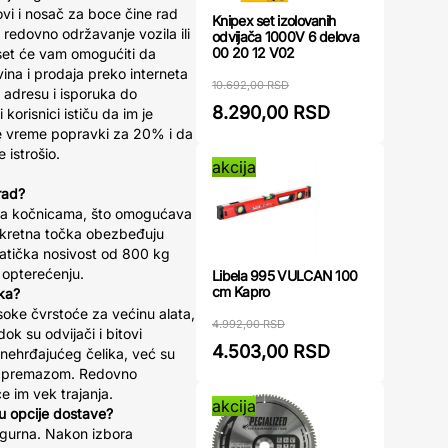
vi i nosač za boce čine rad
Knipex set izolovanih
 redovno održavanje vozila ili
odvijača 1000V 6 delova
00 20 12 V02
set će vam omogućiti da
vina i prodaja preko interneta
10.692,00 RSD
 adresu i isporuka do
8.290,00 RSD
orisnici ističu da im je
 vreme popravki za 20% i da
 istrošio.
akcija
rad?
sa kočnicama, što omogućava
okretna točka obezbeđuju
atička nosivost od 800 kg
 opterećenju.
Libela 995 VULCAN 100
cm Kapro
ika?
soke čvrstoće za većinu alata,
4.992,00 RSD
ok su odvijači i bitovi
4.503,00 RSD
 nehrđajućeg čelika, već su
im premazom. Redovno
e im vek trajanja.
akcija
su opcije dostave?
sigurna. Nakon izbora