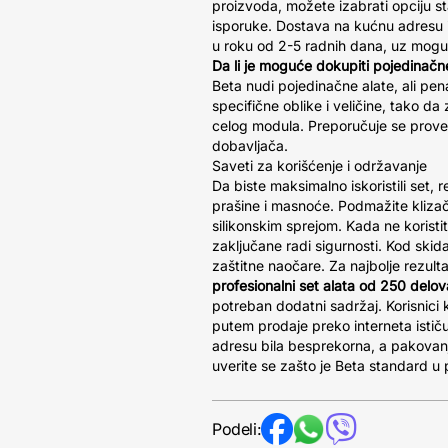
proizvoda, možete izabrati opciju s
isporuke. Dostava na kućnu adresu il
u roku od 2-5 radnih dana, uz moguć
Da li je moguće dokupiti pojedinačne
Beta nudi pojedinačne alate, ali pena
specifične oblike i veličine, tako 
celog modula. Preporučuje se prove
dobavljača.
Saveti za korišćenje i održavanje
Da biste maksimalno iskoristili set, r
prašine i masnoće. Podmažite kliza
silikonskim sprejom. Kada ne koristit
zaključane radi sigurnosti. Kod skida
zaštitne naočare. Za najbolje rezult
profesionalni set alata od 250 delov
potreban dodatni sadržaj. Korisnici k
putem prodaje preko interneta istič
adresu bila besprekorna, a pakovan
uverite se zašto je Beta standard u
Podeli: