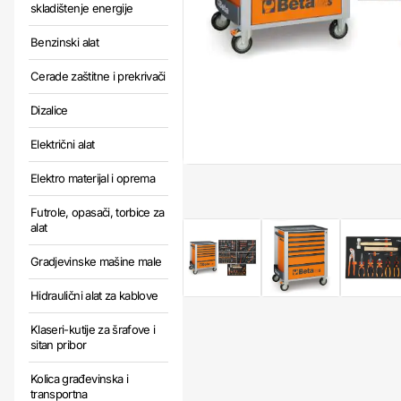
skladištenje energije
Benzinski alat
Cerade zaštitne i prekrivači
Dizalice
Električni alat
Elektro materijal i oprema
Futrole, opasači, torbice za
alat
Gradjevinske mašine male
Hidraulični alat za kablove
Klaseri-kutije za šrafove i
sitan pribor
Kolica građevinska i
transportna