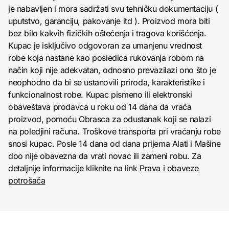
je nabavljen i mora sadržati svu tehničku dokumentaciju (
uputstvo, garanciju, pakovanje itd ). Proizvod mora biti
bez bilo kakvih fizičkih oštećenja i tragova korišćenja.
Kupac je isključivo odgovoran za umanjenu vrednost
robe koja nastane kao posledica rukovanja robom na
način koji nije adekvatan, odnosno prevazilazi ono što je
neophodno da bi se ustanovili priroda, karakteristike i
funkcionalnost robe. Kupac pismeno ili elektronski
obaveštava prodavca u roku od 14 dana da vraća
proizvod, pomoću Obrasca za odustanak koji se nalazi
na poledjini računa. Troškove transporta pri vraćanju robe
snosi kupac. Posle 14 dana od dana prijema Alati i Mašine
doo nije obavezna da vrati novac ili zameni robu. Za
detaljnije informacije kliknite na link
Prava i obaveze
potrošača