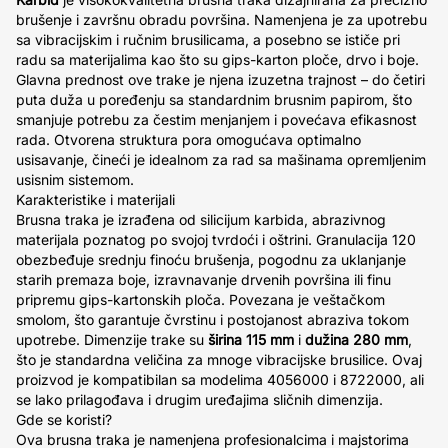
brušenje i završnu obradu površina. Namenjena je za upotrebu
sa vibracijskim i ručnim brusilicama, a posebno se ističe pri
radu sa materijalima kao što su gips-karton ploče, drvo i boje.
Glavna prednost ove trake je njena izuzetna trajnost – do četiri
puta duža u poređenju sa standardnim brusnim papirom, što
smanjuje potrebu za čestim menjanjem i povećava efikasnost
rada. Otvorena struktura pora omogućava optimalno
usisavanje, čineći je idealnom za rad sa mašinama opremljenim
usisnim sistemom.
Karakteristike i materijali
Brusna traka je izrađena od silicijum karbida, abrazivnog
materijala poznatog po svojoj tvrdoći i oštrini. Granulacija 120
obezbeđuje srednju finoću brušenja, pogodnu za uklanjanje
starih premaza boje, izravnavanje drvenih površina ili finu
pripremu gips-kartonskih ploča. Povezana je veštačkom
smolom, što garantuje čvrstinu i postojanost abraziva tokom
upotrebe. Dimenzije trake su
širina 115 mm
i
dužina 280 mm
,
što je standardna veličina za mnoge vibracijske brusilice. Ovaj
proizvod je kompatibilan sa modelima 4056000 i 8722000, ali
se lako prilagođava i drugim uređajima sličnih dimenzija.
Gde se koristi?
Ova brusna traka je namenjena profesionalcima i majstorima