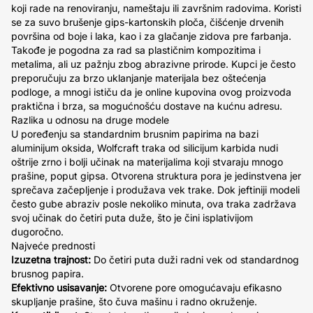
koji rade na renoviranju, nameštaju ili završnim radovima. Koristi
se za suvo brušenje gips-kartonskih ploča, čišćenje drvenih
površina od boje i laka, kao i za glačanje zidova pre farbanja.
Takođe je pogodna za rad sa plastičnim kompozitima i
metalima, ali uz pažnju zbog abrazivne prirode. Kupci je često
preporučuju za brzo uklanjanje materijala bez oštećenja
podloge, a mnogi ističu da je online kupovina ovog proizvoda
praktična i brza, sa mogućnošću dostave na kućnu adresu.
Razlika u odnosu na druge modele
U poređenju sa standardnim brusnim papirima na bazi
aluminijum oksida, Wolfcraft traka od silicijum karbida nudi
oštrije zrno i bolji učinak na materijalima koji stvaraju mnogo
prašine, poput gipsa. Otvorena struktura pora je jedinstvena jer
sprečava začepljenje i produžava vek trake. Dok jeftiniji modeli
često gube abraziv posle nekoliko minuta, ova traka zadržava
svoj učinak do četiri puta duže, što je čini isplativijom
dugoročno.
Najveće prednosti
Izuzetna trajnost:
Do četiri puta duži radni vek od standardnog
brusnog papira.
Efektivno usisavanje:
Otvorene pore omogućavaju efikasno
skupljanje prašine, što čuva mašinu i radno okruženje.