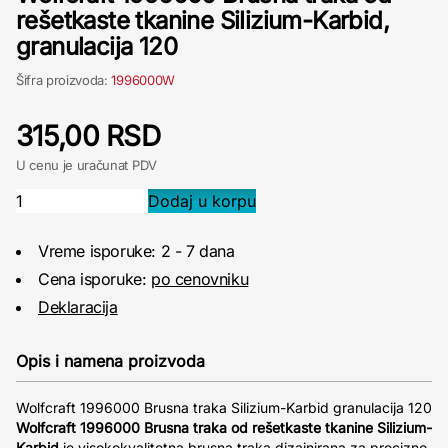
rešetkaste tkanine Silizium-Karbid,
granulacija 120
Šifra proizvoda:
1996000W
315,00 RSD
U cenu je uračunat PDV
Vreme isporuke: 2 - 7 dana
Cena isporuke:
po cenovniku
Deklaracija
Opis i namena proizvoda
Wolfcraft 1996000 Brusna traka Silizium-Karbid granulacija 120
Wolfcraft 1996000 Brusna traka od rešetkaste tkanine Silizium-
Karbid
je visokokvalitetna brusna traka dizajnirana za precizno