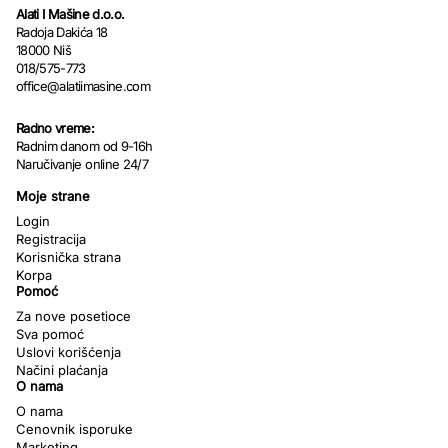
Alati I Mašine d.o.o.
Radoja Dakića 18
18000 Niš
018/575-773
office@alatiimasine.com
Radno vreme:
Radnim danom od 9-16h
Naručivanje online 24/7
Moje strane
Login
Registracija
Korisnička strana
Korpa
Pomoć
Za nove posetioce
Sva pomoć
Uslovi korišćenja
Načini plaćanja
O nama
O nama
Cenovnik isporuke
Marketing