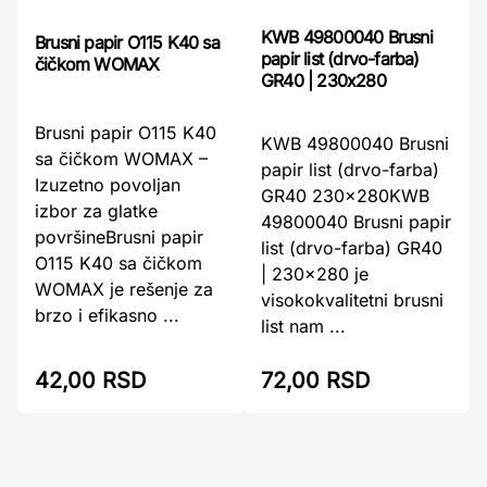
KWB 49800040 Brusni
Brusni papir O115 K40 sa
papir list (drvo-farba)
čičkom WOMAX
GR40 | 230x280
Brusni papir O115 K40
KWB 49800040 Brusni
sa čičkom WOMAX –
papir list (drvo-farba)
Izuzetno povoljan
GR40 230x280KWB
izbor za glatke
49800040 Brusni papir
površineBrusni papir
list (drvo-farba) GR40
O115 K40 sa čičkom
| 230x280 je
WOMAX je rešenje za
visokokvalitetni brusni
brzo i efikasno ...
list nam ...
42,00 RSD
72,00 RSD