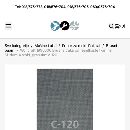
Tel:
018/575-773
,
018/576-704
,
018/576-705
,
060/0576-704
(0)
Sve kategorije
/
Mašine i alati
/
Pribor za električni alat
/
Brusni
papir
>
Wolfcraft 1996000 Brusna traka od rešetkaste tkanine
Silizium-Karbid, granulacija 120