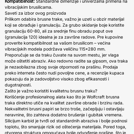
Kompatibilnost:
Standardne dimenzije i univerzalna primena na
vibracijskim brusilicama.
Saveti za izbor ovog proizvoda
Prilikom odabira brusne trake, važno je uzeti u obzir materijal
koji se obrađuje i granulaciju. Za grubo skidanje boje koristite
granulaciju 60-80, ali za srednje finu obradu poput ove
(granulacija 120) idealna je za završne radove. Pre kupovine
proverite kompatibilnost sa vašom brusilicom – većina
vibracijskih modela podržava veličinu 115x280 mm.
Preporučuje se da traku čuvate na suvom mestu, jer vlaga
može oštetiti abraziv. Ako redovno radite sa gipsom, ova traka
je nezaobilazna zbog svoje otpornosti na prašinu. Prodaja
preko interneta često nudi povoljne cene, a recenzije kupaca
pokazuju da je zadovoljstvo visoko zbog efikasnosti i
dugotrajnosti.
Zašto je važno koristiti kvalitetnu brusnu traku?
Korišćenje profesionalnog alata kao što je Wolfcraft brusna
traka direktno utiče na kvalitet završne obrade i brzinu rada.
Nekvalitetni brusni papiri se brzo troše, začepljuju i ostavljaju
neravnine, što zahteva dodatno brušenje i gubitak vremena.
Silicijum karbid je tvrđi od standardnih abraziva i bolje podnosi
toplotu, što smanjuje rizik od oštećenja materijala. Pored toga,
otvorena struktura omogućava bolje odvođenje prašine, što je