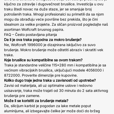
ključno za zdravlje i dugovečnost brusilice. Investicija u ovu
traku štedi novac na duže staze, jer se smanjuje broj
potrošenih traka. Mnogi profesionalci su primetili da sa njom
mogu da obrađuju veće površine bez prekida, što je čini
idealnom za velike projekte. Za sličan proizvod pogledajte naš
asortiman Wolfcraft brusnog papira.
FAQ – Često postavljana pitanja
Da li je ova traka pogodna za mokro brušenje?
Ne, Wolfcraft 1996000 je dizajnirana isključivo za suvo
brušenje. Mokro brušenje može oštetiti abraziv i skratiti vek
trake.
Koje brusilice su kompatibilne sa ovom trakom?
Traka je standardne veličine 115x280 mm i kompatibilna je sa
većinom vibracijskih brusilica, uključujući modele 4056000 i
8722000. Proverite dimenzije pre kupovine.
Koliko dugo traje jedna traka u zavisnosti od upotrebe?
Zavisi od materijala, ali uz optimalne uslove i redovno
usisavanje, traka može trajati od 30 minuta do 2 sata aktivnog
brušenja pre zamene.
Može li se koristiti za brušenje metala?
Da, silicijum karbid je pogodan za lake metale poput
aluminijuma, ali izbegavajte čelike jer može doći do bržeg