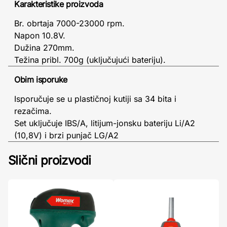
Karakteristike proizvoda
Br. obrtaja 7000-23000 rpm.
Napon 10.8V.
Dužina 270mm.
Težina pribl. 700g (uključujući bateriju).
Obim isporuke
Isporučuje se u plastičnoj kutiji sa 34 bita i
rezačima.
Set uključuje IBS/A, litijum-jonsku bateriju Li/A2
(10,8V) i brzi punjač LG/A2
Slični proizvodi