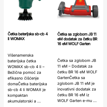
Četka baterijska sb-cb 4
Četka sa zglobom JB 11
li WOMAX
eM dodatak za četku BR
16 eM WOLF Garten
Višenamenska
Četka sa zglobom JB
baterijska četka
11 eM – Dodatak za
WOMAX sb-cb 4 li –
četku BR 16 eM WOLF
Bežična pomoć za
GartenČetka sa
efikasno čišćenje
zglobom JB 11 eM je
domaČetka baterijska
inovativni dodatak za
sb-cb 4 li WOMAX je
četku BR 16 eM iz
kompaktan
WOLF Garten e-mu ...
akumulatorski a ...