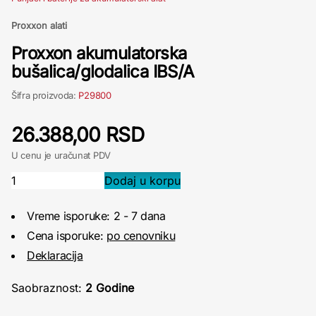
Proxxon alati
Proxxon akumulatorska
bušalica/glodalica IBS/A
Šifra proizvoda:
P29800
26.388,00 RSD
U cenu je uračunat PDV
Vreme isporuke: 2 - 7 dana
Cena isporuke:
po cenovniku
Deklaracija
Saobraznost:
2 Godine