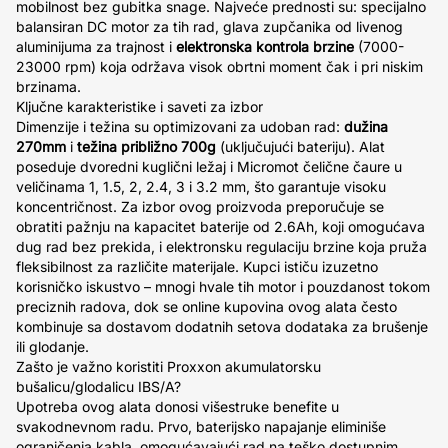
mobilnost bez gubitka snage. Najveće prednosti su: specijalno
balansiran DC motor za tih rad, glava zupčanika od livenog
aluminijuma za trajnost i
elektronska kontrola brzine
(7000-
23000 rpm) koja održava visok obrtni moment čak i pri niskim
brzinama.
Ključne karakteristike i saveti za izbor
Dimenzije i težina su optimizovani za udoban rad:
dužina
270mm
i
težina približno 700g
(uključujući bateriju). Alat
poseduje dvoredni kuglični ležaj i Micromot čelične čaure u
veličinama 1, 1.5, 2, 2.4, 3 i 3.2 mm, što garantuje visoku
koncentričnost. Za izbor ovog proizvoda preporučuje se
obratiti pažnju na kapacitet baterije od 2.6Ah, koji omogućava
dug rad bez prekida, i elektronsku regulaciju brzine koja pruža
fleksibilnost za različite materijale. Kupci ističu izuzetno
korisničko iskustvo – mnogi hvale tih motor i pouzdanost tokom
preciznih radova, dok se online kupovina ovog alata često
kombinuje sa dostavom dodatnih setova dodataka za brušenje
ili glodanje.
Zašto je važno koristiti Proxxon akumulatorsku
bušalicu/glodalicu IBS/A?
Upotreba ovog alata donosi višestruke benefite u
svakodnevnom radu. Prvo, baterijsko napajanje eliminiše
ograničenja kabla, omogućavajući rad na teško dostupnim