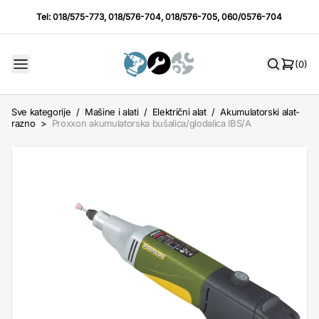
Tel:
018/575-773
,
018/576-704
,
018/576-705
,
060/0576-704
(0)
Sve kategorije
/
Mašine i alati
/
Električni alat
/
Akumulatorski alat-
razno
>
Proxxon akumulatorska bušalica/glodalica IBS/A