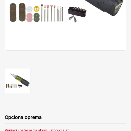
Opciona oprema
Punjači i baterije za akumulatorski alat