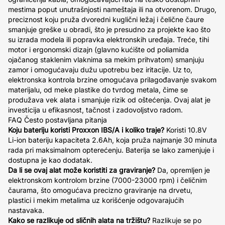
mestima poput unutrašnjosti nameštaja ili na otvorenom. Drugo,
preciznost koju pruža dvoredni kuglični ležaj i čelične čaure
smanjuje greške u obradi, što je presudno za projekte kao što
su izrada modela ili popravka elektronskih uređaja. Treće, tihi
motor i ergonomski dizajn (glavno kućište od poliamida
ojačanog staklenim vlaknima sa mekim prihvatom) smanjuju
zamor i omogućavaju dužu upotrebu bez iritacije. Uz to,
elektronska kontrola brzine omogućava prilagođavanje svakom
materijalu, od meke plastike do tvrdog metala, čime se
produžava vek alata i smanjuje rizik od oštećenja. Ovaj alat je
investicija u efikasnost, tačnost i zadovoljstvo radom.
FAQ Često postavljana pitanja
Koju bateriju koristi Proxxon IBS/A i koliko traje?
Koristi 10.8V
Li-ion bateriju kapaciteta 2.6Ah, koja pruža najmanje 30 minuta
rada pri maksimalnom opterećenju. Baterija se lako zamenjuje i
dostupna je kao dodatak.
Da li se ovaj alat može koristiti za graviranje?
Da, opremljen je
elektronskom kontrolom brzine (7000-23000 rpm) i čeličnim
čaurama, što omogućava precizno graviranje na drvetu,
plastici i mekim metalima uz korišćenje odgovarajućih
nastavaka.
Kako se razlikuje od sličnih alata na tržištu?
Razlikuje se po