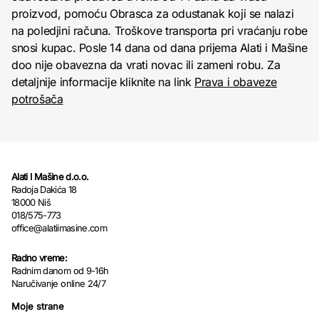
proizvod, pomoću Obrasca za odustanak koji se nalazi
na poledjini računa. Troškove transporta pri vraćanju robe
snosi kupac. Posle 14 dana od dana prijema Alati i Mašine
doo nije obavezna da vrati novac ili zameni robu. Za
detaljnije informacije kliknite na link
Prava i obaveze
potrošača
Alati I Mašine d.o.o.
Radoja Dakića 18
18000 Niš
018/575-773
office@alatiimasine.com
Radno vreme:
Radnim danom od 9-16h
Naručivanje online 24/7
Moje strane