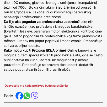
tihom DC motoru, glavi od livenog aluminijuma i kompaktnoj
težini od 700g, što ga čini lakšim i izdržljivijim od prosečnih
bušilica/glodalica. Takođe, nudi kombinaciju baterijskog
napajanja i profesionalne preciznosti.
Da li je alat pogodan za profesionalnu upotrebu?
Iako nije
izričito označen kao profesionalni, njegove karakteristike
(kvalitetni ležajevi, balansiran motor, elektronska kontrola) čine
ga izuzetno pogodnim za profesionalce koji traže prenosivost i
tačnost u radovima poput popravki i modelovanja. Preporučuje
se i za ozbiljne hobiste.
Kako mogu kupiti Proxxon IBS/A online?
Online kupovina je
moguća putem specijalizovanih prodavnica alata, gde se često
nudi dostava na kućnu adresu uz mogućnost plaćanja
pouzećem. Preporučuje se provera dostupnosti dodatnih
setova poput steznih čauri ili brusnih ploča.
Obavestite me kada proizvod bude na sniženju
Podeli: