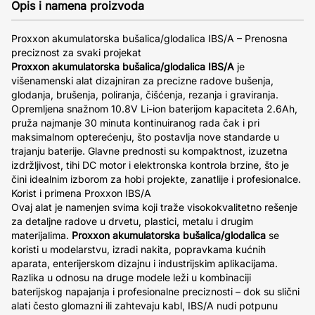
Opis i namena proizvoda
Proxxon akumulatorska bušalica/glodalica IBS/A – Prenosna
preciznost za svaki projekat
Proxxon akumulatorska bušalica/glodalica IBS/A
je
višenamenski alat dizajniran za precizne radove bušenja,
glodanja, brušenja, poliranja, čišćenja, rezanja i graviranja.
Opremljena snažnom 10.8V Li-ion baterijom kapaciteta 2.6Ah,
pruža najmanje 30 minuta kontinuiranog rada čak i pri
maksimalnom opterećenju, što postavlja nove standarde u
trajanju baterije. Glavne prednosti su kompaktnost, izuzetna
izdržljivost, tihi DC motor i elektronska kontrola brzine, što je
čini idealnim izborom za hobi projekte, zanatlije i profesionalce.
Korist i primena Proxxon IBS/A
Ovaj alat je namenjen svima koji traže visokokvalitetno rešenje
za detaljne radove u drvetu, plastici, metalu i drugim
materijalima.
Proxxon akumulatorska bušalica/glodalica
se
koristi u modelarstvu, izradi nakita, popravkama kućnih
aparata, enterijerskom dizajnu i industrijskim aplikacijama.
Razlika u odnosu na druge modele leži u kombinaciji
baterijskog napajanja i profesionalne preciznosti – dok su slični
alati često glomazni ili zahtevaju kabl, IBS/A nudi potpunu