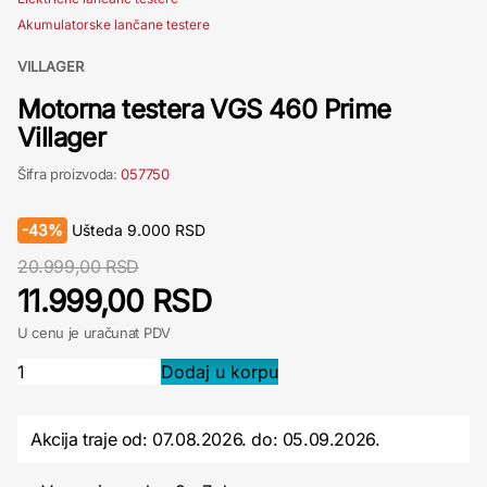
Akumulatorske lančane testere
VILLAGER
Motorna testera VGS 460 Prime
Villager
Šifra proizvoda:
057750
-
43%
Ušteda
9.000
RSD
20.999,00 RSD
11.999,00 RSD
U cenu je uračunat PDV
Akcija traje od: 07.08.2026.
do:
05.09.2026.