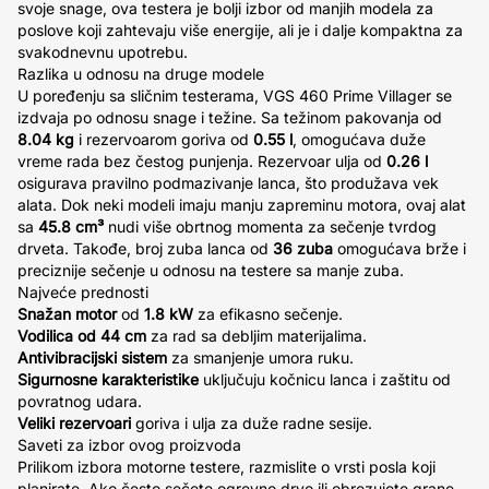
svoje snage, ova testera je bolji izbor od manjih modela za
poslove koji zahtevaju više energije, ali je i dalje kompaktna za
svakodnevnu upotrebu.
Razlika u odnosu na druge modele
U poređenju sa sličnim testerama, VGS 460 Prime Villager se
izdvaja po odnosu snage i težine. Sa težinom pakovanja od
8.04 kg
i rezervoarom goriva od
0.55 l
, omogućava duže
vreme rada bez čestog punjenja. Rezervoar ulja od
0.26 l
osigurava pravilno podmazivanje lanca, što produžava vek
alata. Dok neki modeli imaju manju zapreminu motora, ovaj alat
sa
45.8 cm³
nudi više obrtnog momenta za sečenje tvrdog
drveta. Takođe, broj zuba lanca od
36 zuba
omogućava brže i
preciznije sečenje u odnosu na testere sa manje zuba.
Najveće prednosti
Snažan motor
od
1.8 kW
za efikasno sečenje.
Vodilica od 44 cm
za rad sa debljim materijalima.
Antivibracijski sistem
za smanjenje umora ruku.
Sigurnosne karakteristike
uključuju kočnicu lanca i zaštitu od
povratnog udara.
Veliki rezervoari
goriva i ulja za duže radne sesije.
Saveti za izbor ovog proizvoda
Prilikom izbora motorne testere, razmislite o vrsti posla koji
planirate. Ako često sečete ogrevno drvo ili obrezujete grane,