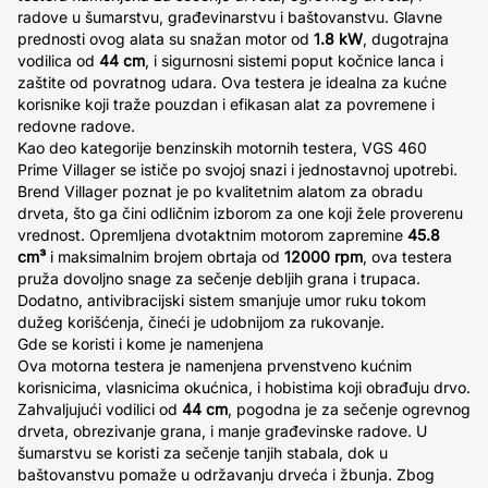
radove u šumarstvu, građevinarstvu i baštovanstvu. Glavne
prednosti ovog alata su snažan motor od
1.8 kW
, dugotrajna
vodilica od
44 cm
, i sigurnosni sistemi poput kočnice lanca i
zaštite od povratnog udara. Ova testera je idealna za kućne
korisnike koji traže pouzdan i efikasan alat za povremene i
redovne radove.
Kao deo kategorije benzinskih motornih testera, VGS 460
Prime Villager se ističe po svojoj snazi i jednostavnoj upotrebi.
Brend Villager poznat je po kvalitetnim alatom za obradu
drveta, što ga čini odličnim izborom za one koji žele proverenu
vrednost. Opremljena dvotaktnim motorom zapremine
45.8
cm³
i maksimalnim brojem obrtaja od
12000 rpm
, ova testera
pruža dovoljno snage za sečenje debljih grana i trupaca.
Dodatno, antivibracijski sistem smanjuje umor ruku tokom
dužeg korišćenja, čineći je udobnijom za rukovanje.
Gde se koristi i kome je namenjena
Ova motorna testera je namenjena prvenstveno kućnim
korisnicima, vlasnicima okućnica, i hobistima koji obrađuju drvo.
Zahvaljujući vodilici od
44 cm
, pogodna je za sečenje ogrevnog
drveta, obrezivanje grana, i manje građevinske radove. U
šumarstvu se koristi za sečenje tanjih stabala, dok u
baštovanstvu pomaže u održavanju drveća i žbunja. Zbog