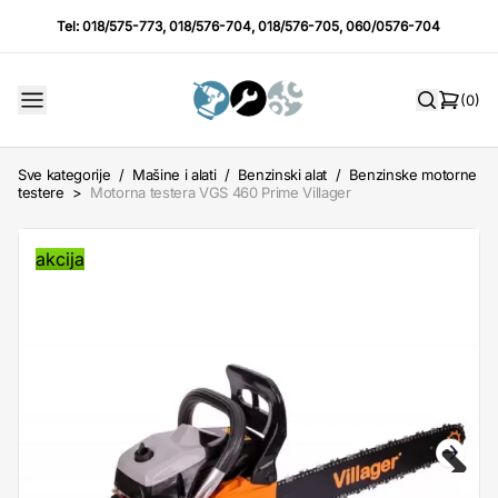
Tel:
018/575-773
,
018/576-704
,
018/576-705
,
060/0576-704
(0)
Sve kategorije
/
Mašine i alati
/
Benzinski alat
/
Benzinske motorne
testere
>
Motorna testera VGS 460 Prime Villager
akcija