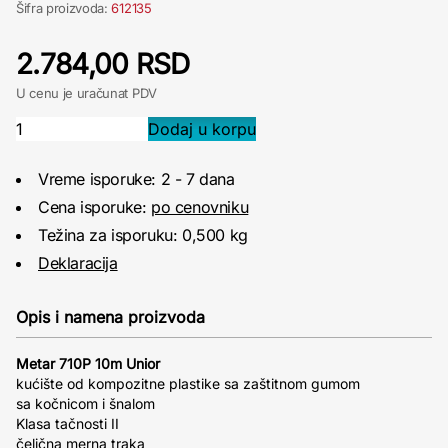
Šifra proizvoda:
612135
2.784,00 RSD
U cenu je uračunat PDV
Vreme isporuke: 2 - 7 dana
Cena isporuke:
po cenovniku
Težina za isporuku: 0,500 kg
Deklaracija
Opis i namena proizvoda
Metar 710P 10m Unior
kućište od kompozitne plastike sa zaštitnom gumom
sa kočnicom i šnalom
Klasa tačnosti II
čelična merna traka