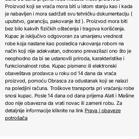
Proizvod koji se vraća mora biti u istom stanju kao i kada
je nabavljen i mora sadržati svu tehničku dokumentaciju (
uputstvo, garanciju, pakovanje itd ). Proizvod mora biti
bez bilo kakvih fizičkih oštećenja i tragova korišćenja.
Kupac je isključivo odgovoran za umanjenu vrednost
robe koja nastane kao posledica rukovanja robom na
način koji nije adekvatan, odnosno prevazilazi ono što je
neophodno da bi se ustanovili priroda, karakteristike i
funkcionalnost robe. Kupac pismeno ili elektronski
obaveštava prodavca u roku od 14 dana da vraća
proizvod, pomoću Obrasca za odustanak koji se nalazi
na poledjini računa. Troškove transporta pri vraćanju robe
snosi kupac. Posle 14 dana od dana prijema Alati i Mašine
doo nije obavezna da vrati novac ili zameni robu. Za
detaljnije informacije kliknite na link
Prava i obaveze
potrošača