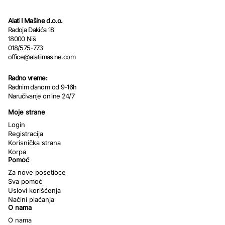
Alati I Mašine d.o.o.
Radoja Dakića 18
18000 Niš
018/575-773
office@alatiimasine.com
Radno vreme:
Radnim danom od 9-16h
Naručivanje online 24/7
Moje strane
Login
Registracija
Korisnička strana
Korpa
Pomoć
Za nove posetioce
Sva pomoć
Uslovi korišćenja
Načini plaćanja
O nama
O nama