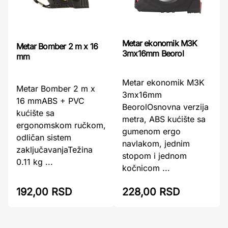
Metar ekonomik M3K
Metar Bomber 2 m x 16
3mx16mm Beorol
mm
Metar ekonomik M3K
Metar Bomber 2 m x
3mx16mm
16 mmABS + PVC
BeorolOsnovna verzija
kućište sa
metra, ABS kućište sa
ergonomskom ručkom,
gumenom ergo
odličan sistem
navlakom, jednim
zaključavanjaTežina
stopom i jednom
0.11 kg ...
kočnicom ...
192,00 RSD
228,00 RSD