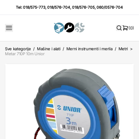
Tel:
018/575-773
,
018/576-704
,
018/576-705
,
060/0576-704
(0)
Sve kategorije
/
Mašine i alati
/
Merni instrumenti i merila
/
Metri
>
Metar 710P 10m Unior