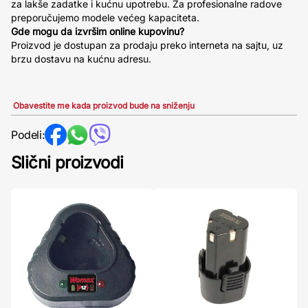
za lakše zadatke i kućnu upotrebu. Za profesionalne radove
preporučujemo modele većeg kapaciteta.
Gde mogu da izvršim online kupovinu?
Proizvod je dostupan za prodaju preko interneta na sajtu, uz
brzu dostavu na kućnu adresu.
Obavestite me kada proizvod bude na sniženju
Podeli:
Slični proizvodi