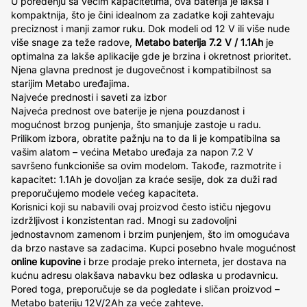
U poređenju sa većim kapacitetima, ova baterija je lakša i
kompaktnija, što je čini idealnom za zadatke koji zahtevaju
preciznost i manji zamor ruku. Dok modeli od 12 V ili više nude
više snage za teže radove,
Metabo baterija 7.2 V / 1.1Ah
je
optimalna za lakše aplikacije gde je brzina i okretnost prioritet.
Njena glavna prednost je dugovečnost i kompatibilnost sa
starijim Metabo uređajima.
Najveće prednosti i saveti za izbor
Najveća prednost ove baterije je njena pouzdanost i
mogućnost brzog punjenja, što smanjuje zastoje u radu.
Prilikom izbora, obratite pažnju na to da li je kompatibilna sa
vašim alatom – većina Metabo uređaja za napon 7.2 V
savršeno funkcioniše sa ovim modelom. Takođe, razmotrite i
kapacitet: 1.1Ah je dovoljan za kraće sesije, dok za duži rad
preporučujemo modele većeg kapaciteta.
Korisnici koji su nabavili ovaj proizvod često ističu njegovu
izdržljivost i konzistentan rad. Mnogi su zadovoljni
jednostavnom zamenom i brzim punjenjem, što im omogućava
da brzo nastave sa zadacima. Kupci posebno hvale mogućnost
online kupovine
i brze prodaje preko interneta, jer dostava na
kućnu adresu olakšava nabavku bez odlaska u prodavnicu.
Pored toga, preporučuje se da pogledate i sličan proizvod –
Metabo bateriju 12V/2Ah za veće zahteve.