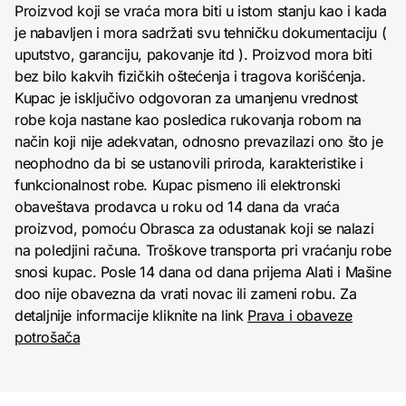
Proizvod koji se vraća mora biti u istom stanju kao i kada
je nabavljen i mora sadržati svu tehničku dokumentaciju (
uputstvo, garanciju, pakovanje itd ). Proizvod mora biti
bez bilo kakvih fizičkih oštećenja i tragova korišćenja.
Kupac je isključivo odgovoran za umanjenu vrednost
robe koja nastane kao posledica rukovanja robom na
način koji nije adekvatan, odnosno prevazilazi ono što je
neophodno da bi se ustanovili priroda, karakteristike i
funkcionalnost robe. Kupac pismeno ili elektronski
obaveštava prodavca u roku od 14 dana da vraća
proizvod, pomoću Obrasca za odustanak koji se nalazi
na poledjini računa. Troškove transporta pri vraćanju robe
snosi kupac. Posle 14 dana od dana prijema Alati i Mašine
doo nije obavezna da vrati novac ili zameni robu. Za
detaljnije informacije kliknite na link
Prava i obaveze
potrošača