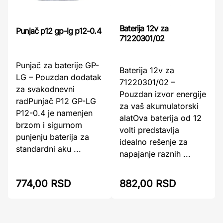
Baterija 12v za
Punjač p12 gp-lg p12-0.4
71220301/02
Punjač za baterije GP-
Baterija 12v za
LG – Pouzdan dodatak
71220301/02 –
za svakodnevni
Pouzdan izvor energije
radPunjač P12 GP-LG
za vaš akumulatorski
P12-0.4 je namenjen
alatOva baterija od 12
brzom i sigurnom
volti predstavlja
punjenju baterija za
idealno rešenje za
standardni aku ...
napajanje raznih ...
774,00 RSD
882,00 RSD