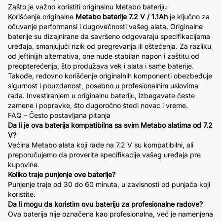
Zašto je važno koristiti originalnu Metabo bateriju
Korišćenje originalne
Metabo baterije 7.2 V / 1.1Ah
je ključno za
očuvanje performansi i dugovečnosti vašeg alata. Originalne
baterije su dizajnirane da savršeno odgovaraju specifikacijama
uređaja, smanjujući rizik od pregrevanja ili oštećenja. Za razliku
od jeftinijih alternativa, one nude stabilan napon i zaštitu od
preopterećenja, što produžava vek i alata i same baterije.
Takođe, redovno korišćenje originalnih komponenti obezbeđuje
sigurnost i pouzdanost, posebno u profesionalnim uslovima
rada. Investiranjem u originalnu bateriju, izbegavate česte
zamene i popravke, što dugoročno štedi novac i vreme.
FAQ – Često postavljana pitanja
Da li je ova baterija kompatibilna sa svim Metabo alatima od 7.2
V?
Većina Metabo alata koji rade na 7.2 V su kompatibilni, ali
preporučujemo da proverite specifikacije vašeg uređaja pre
kupovine.
Koliko traje punjenje ove baterije?
Punjenje traje od 30 do 60 minuta, u zavisnosti od punjača koji
koristite.
Da li mogu da koristim ovu bateriju za profesionalne radove?
Ova baterija nije označena kao profesionalna, već je namenjena