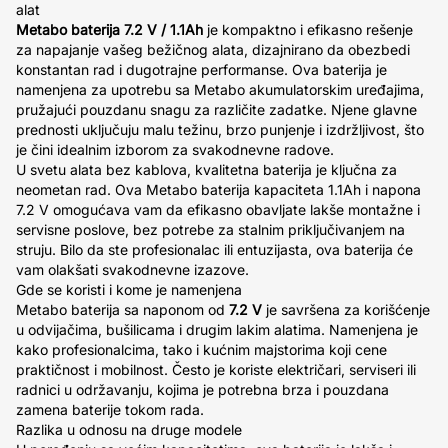
alat
Metabo baterija 7.2 V / 1.1Ah
je kompaktno i efikasno rešenje
za napajanje vašeg bežičnog alata, dizajnirano da obezbedi
konstantan rad i dugotrajne performanse. Ova baterija je
namenjena za upotrebu sa Metabo akumulatorskim uređajima,
pružajući pouzdanu snagu za različite zadatke. Njene glavne
prednosti uključuju malu težinu, brzo punjenje i izdržljivost, što
je čini idealnim izborom za svakodnevne radove.
U svetu alata bez kablova, kvalitetna baterija je ključna za
neometan rad. Ova Metabo baterija kapaciteta 1.1Ah i napona
7.2 V omogućava vam da efikasno obavljate lakše montažne i
servisne poslove, bez potrebe za stalnim priključivanjem na
struju. Bilo da ste profesionalac ili entuzijasta, ova baterija će
vam olakšati svakodnevne izazove.
Gde se koristi i kome je namenjena
Metabo baterija sa naponom od
7.2 V
je savršena za korišćenje
u odvijačima, bušilicama i drugim lakim alatima. Namenjena je
kako profesionalcima, tako i kućnim majstorima koji cene
praktičnost i mobilnost. Često je koriste električari, serviseri ili
radnici u održavanju, kojima je potrebna brza i pouzdana
zamena baterije tokom rada.
Razlika u odnosu na druge modele