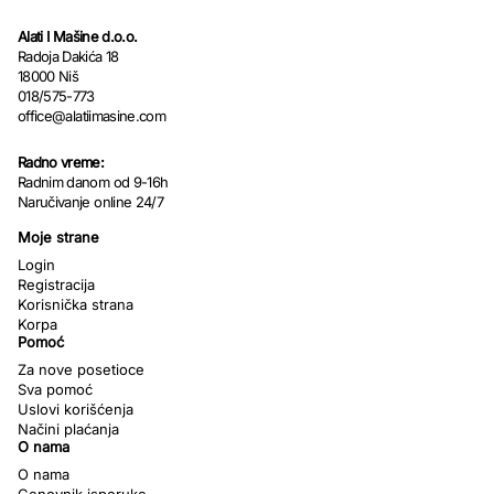
Alati I Mašine d.o.o.
Radoja Dakića 18
18000 Niš
018/575-773
office@alatiimasine.com
Radno vreme:
Radnim danom od 9-16h
Naručivanje online 24/7
Moje strane
Login
Registracija
Korisnička strana
Korpa
Pomoć
Za nove posetioce
Sva pomoć
Uslovi korišćenja
Načini plaćanja
O nama
O nama