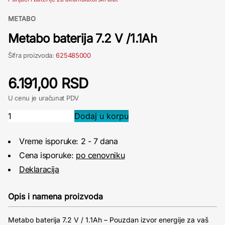
METABO
Metabo baterija 7.2 V /1.1Ah
Šifra proizvoda:
625485000
6.191,00 RSD
U cenu je uračunat PDV
Vreme isporuke: 2 - 7 dana
Cena isporuke:
po cenovniku
Deklaracija
Opis i namena proizvoda
Metabo baterija 7.2 V / 1.1Ah – Pouzdan izvor energije za vaš