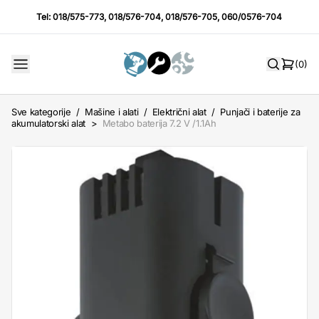
Tel:
018/575-773
,
018/576-704
,
018/576-705
,
060/0576-704
(0)
Sve kategorije
/
Mašine i alati
/
Električni alat
/
Punjači i baterije za
akumulatorski alat
>
Metabo baterija 7.2 V /1.1Ah