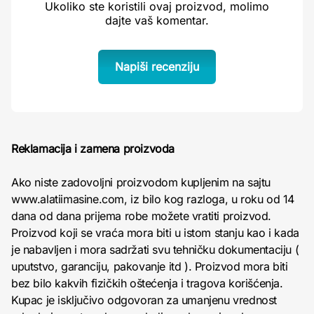
Ukoliko ste koristili ovaj proizvod, molimo
dajte vaš komentar.
Napiši recenziju
Reklamacija i zamena proizvoda
Ako niste zadovoljni proizvodom kupljenim na sajtu
www.alatiimasine.com, iz bilo kog razloga, u roku od 14
dana od dana prijema robe možete vratiti proizvod.
Proizvod koji se vraća mora biti u istom stanju kao i kada
je nabavljen i mora sadržati svu tehničku dokumentaciju (
uputstvo, garanciju, pakovanje itd ). Proizvod mora biti
bez bilo kakvih fizičkih oštećenja i tragova korišćenja.
Kupac je isključivo odgovoran za umanjenu vrednost