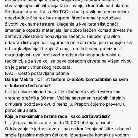
stvaranje opasnih vibracija koje smanjuju kontrolu nad alatom.
Sa druge strane, list sa 60 TCG zuba i pravilnom geometrijom
obezbeđuje čist rez bez napora, štedi vreme i produžava
životni vek same testere. Ulaganje u kvalitetan list znači
smanjenje otpada materijala, jer dobro isečen komad drveta ne
zahteva višestruko ponavljanje sečenja. Takođe, pravilno
odabran list doprinosi sigurnosti prilikom rada, jer smanjuje rizik
od zaglavljivanja i trzaja. Za majstore koji cene preciznost i
dugotrajnost, ovaj proizvod predstavlja neophodan alat u
radionici, a za sve koji se bave obradom drveta na višem nivou,
on je garant vrhunskog rezultata.
FAQ – Često postavljana pitanja
Da li je Makita TCT list testere D-65595 kompatibilan sa svim
cirkularnim testerama?
List je univerzalnog tipa, ali je ključno da vaša testera ima
vreteno prečnika 30 mm. Većina savremenih ručnih i stolnih
cirkulara podržava ovu dimenziju. Preporučujemo proveru u
priručniku alata.
Koja je maksimalna brzina rada i kako održavati list?
List je dizajniran za brzine do 10.000 obrtaja u minuti.
Održavanje je jednostavno – nakon korišćenja očistite zube od
smole i prašine mekom četkom. Izbegavajte kontakt s vodom