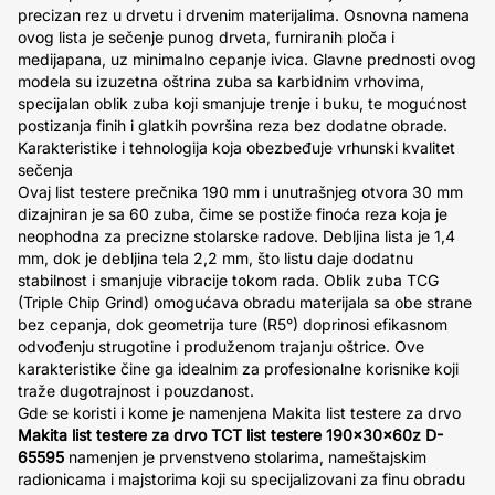
precizan rez u drvetu i drvenim materijalima. Osnovna namena
ovog lista je sečenje punog drveta, furniranih ploča i
medijapana, uz minimalno cepanje ivica. Glavne prednosti ovog
modela su izuzetna oštrina zuba sa karbidnim vrhovima,
specijalan oblik zuba koji smanjuje trenje i buku, te mogućnost
postizanja finih i glatkih površina reza bez dodatne obrade.
Karakteristike i tehnologija koja obezbeđuje vrhunski kvalitet
sečenja
Ovaj list testere prečnika 190 mm i unutrašnjeg otvora 30 mm
dizajniran je sa 60 zuba, čime se postiže finoća reza koja je
neophodna za precizne stolarske radove. Debljina lista je 1,4
mm, dok je debljina tela 2,2 mm, što listu daje dodatnu
stabilnost i smanjuje vibracije tokom rada. Oblik zuba TCG
(Triple Chip Grind) omogućava obradu materijala sa obe strane
bez cepanja, dok geometrija ture (R5°) doprinosi efikasnom
odvođenju strugotine i produženom trajanju oštrice. Ove
karakteristike čine ga idealnim za profesionalne korisnike koji
traže dugotrajnost i pouzdanost.
Gde se koristi i kome je namenjena Makita list testere za drvo
Makita list testere za drvo TCT list testere 190x30x60z D-
65595
namenjen je prvenstveno stolarima, nameštajskim
radionicama i majstorima koji su specijalizovani za finu obradu