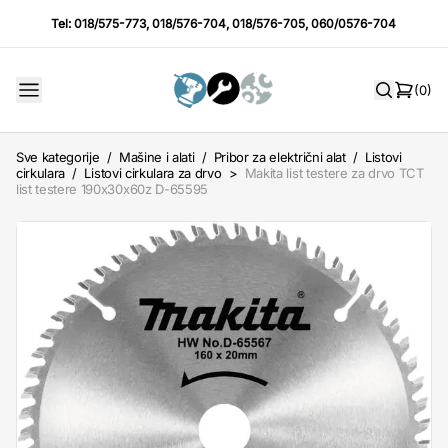
Tel:
018/575-773
,
018/576-704
,
018/576-705
,
060/0576-704
(0)
Sve kategorije
/
Mašine i alati
/
Pribor za električni alat
/
Listovi
cirkulara
/
Listovi cirkulara za drvo
>
Makita list testere za drvo TCT
list testere 190x30x60z D-65595