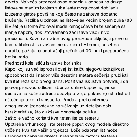
drveta. Najveća prednost ovog modela u odnosu na druge
listove sa manjim brojem zuba jeste mogućnost dobijanja
izuzetno glatke površine koja često ne zahteva dodatno
brušenje. Razlika u odnosu na listove sa većim brojem zuba (80
ili više) je u tome što ovaj model omogućava brže sečenje sa
manje napora, dok istovremeno zadržava visok nivo
preciznosti. Saveti za izbor ovog proizvoda uključuju proveru
kompatibilnosti sa vašom cirkularnom testerom, posebno
obratite pažnju na unutrašnji prečnik od 30 mm i preporučenu
brzinu rada.
Prednosti koje ističu iskustva korisnika
Kupci koji su već isprobali ovaj list ističu njegovu izdržljivost i
sposobnost da i nakon više desetina metara sečenja pruži isti
kvalitet reza kao prvog dana. Pozitivna iskustva potvrđuju da
je ovaj proizvod odličan izbor za online kupovinu, jer se
dostava na kućnu adresu obavlja brzo, a pakovanje štiti list od
oštećenja tokom transporta. Prodaja preko interneta
omogućava jednostavno naručivanje uz detaljan opis
karakteristika, što olakšava donošenje odluke.
Zašto je važno koristiti kvalitetan list za testeru
Upotreba vrhunskog lista testere poput ovog modela direktno
utiče na kvalitet vaših projekata. Loše odabran list može
uzrokovati cepanje drveta, pregrevanje motora testere i