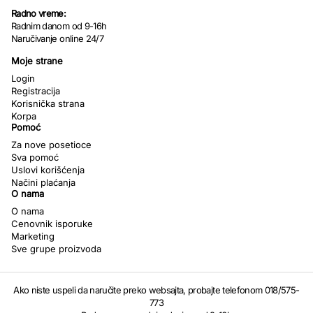
Radno vreme:
Radnim danom od 9-16h
Naručivanje online 24/7
Moje strane
Login
Registracija
Korisnička strana
Korpa
Pomoć
Za nove posetioce
Sva pomoć
Uslovi korišćenja
Načini plaćanja
O nama
O nama
Cenovnik isporuke
Marketing
Sve grupe proizvoda
Ako niste uspeli da naručite preko websajta, probajte telefonom 018/575-
773