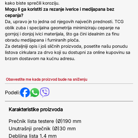
kako biste sprečili koroziju.
Mogu li ga koristiti za rezanje iverice i medijapana bez
cepanja?
Da, upravo je to jedna od njegovih najvećih prednosti. TCG
oblik zuba i specijalna geometrija minimiziraju cepanje na
gornjoj i donjoj ivici materijala, što ga čini idealnim za finu
obradu medijapana i furniranih ploča.
Za detaljniji opis i još sličnih proizvoda, posetite našu ponudu
listova cirkulara za drvo koji su dostupni za online kupovinu sa
brzom dostavom na kućnu adresu.
Obavestite me kada proizvod bude na sniženju
Podeli:
Karakteristike proizvoda
Prečnik lista testere (Ø)190 mm
Unutrašnji prečnik (Ø)30 mm
Debljina lista 1,4 mm