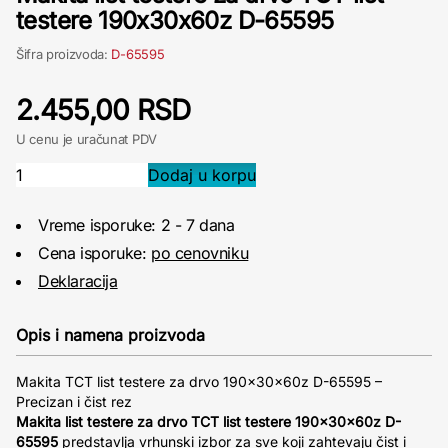
testere 190x30x60z D-65595
Šifra proizvoda:
D-65595
2.455,00 RSD
U cenu je uračunat PDV
Vreme isporuke: 2 - 7 dana
Cena isporuke:
po cenovniku
Deklaracija
Opis i namena proizvoda
Makita TCT list testere za drvo 190x30x60z D-65595 –
Precizan i čist rez
Makita list testere za drvo TCT list testere 190x30x60z D-
65595
predstavlja vrhunski izbor za sve koji zahtevaju čist i