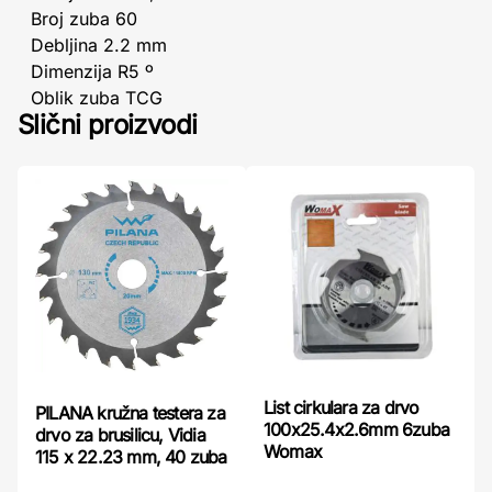
Broj zuba 60
Debljina 2.2 mm
Dimenzija R5 º
Oblik zuba TCG
Slični proizvodi
List cirkulara za drvo
PILANA kružna testera za
100x25.4x2.6mm 6zuba
drvo za brusilicu, Vidia
Womax
115 x 22.23 mm, 40 zuba