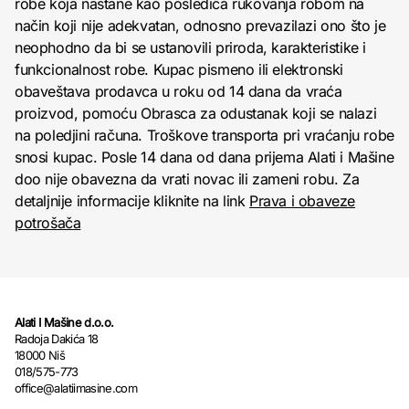
robe koja nastane kao posledica rukovanja robom na
način koji nije adekvatan, odnosno prevazilazi ono što je
neophodno da bi se ustanovili priroda, karakteristike i
funkcionalnost robe. Kupac pismeno ili elektronski
obaveštava prodavca u roku od 14 dana da vraća
proizvod, pomoću Obrasca za odustanak koji se nalazi
na poledjini računa. Troškove transporta pri vraćanju robe
snosi kupac. Posle 14 dana od dana prijema Alati i Mašine
doo nije obavezna da vrati novac ili zameni robu. Za
detaljnije informacije kliknite na link
Prava i obaveze
potrošača
Alati I Mašine d.o.o.
Radoja Dakića 18
18000 Niš
018/575-773
office@alatiimasine.com