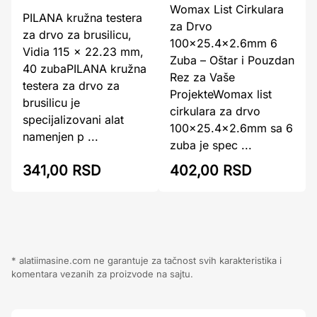
Womax List Cirkulara
PILANA kružna testera
za Drvo
za drvo za brusilicu,
100x25.4x2.6mm 6
Vidia 115 x 22.23 mm,
Zuba – Oštar i Pouzdan
40 zubaPILANA kružna
Rez za Vaše
testera za drvo za
ProjekteWomax list
brusilicu je
cirkulara za drvo
specijalizovani alat
100x25.4x2.6mm sa 6
namenjen p ...
zuba je spec ...
341,00 RSD
402,00 RSD
* alatiimasine.com ne garantuje za tačnost svih karakteristika i
komentara vezanih za proizvode na sajtu.