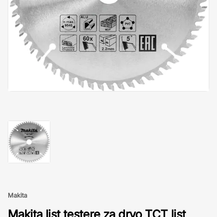
Makita
Makita list testere za drvo TCT list