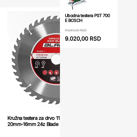
Ubodna testera PST 700
E BOSCH
11.641,00 RSD
9.020,00 RSD
Kružna testera za drvo 115mm/22,2mm-
Kružna te
20mm-16mm 24z Blade
2,8/2,0mm