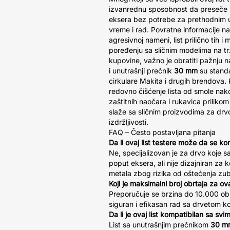
izvanrednu sposobnost da preseče k
eksera bez potrebe za prethodnim u
vreme i rad. Povratne informacije n
agresivnoj nameni, list prilično tih 
poređenju sa sličnim modelima na trž
kupovine, važno je obratiti pažnju 
i unutrašnji prečnik
30 mm
su stand
cirkulare Makita i drugih brendova. K
redovno čišćenje lista od smole nak
zaštitnih naočara i rukavica prilikom
slaže sa sličnim proizvodima za drvo,
izdržljivosti.
FAQ – Često postavljana pitanja
Da li ovaj list testere može da se ko
Ne, specijalizovan je za drvo koje 
poput eksera, ali nije dizajniran za 
metala zbog rizika od oštećenja zu
Koji je maksimalni broj obrtaja za ovaj
Preporučuje se brzina do 10.000 obr
siguran i efikasan rad sa drvetom ko
Da li je ovaj list kompatibilan sa svi
List sa unutrašnjim prečnikom
30 m