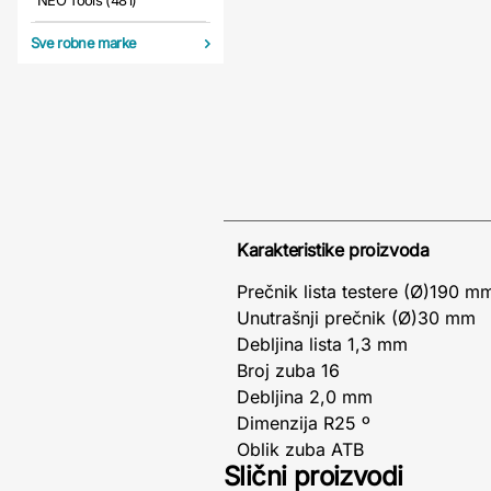
NEO Tools (481)
Sve robne marke
Karakteristike proizvoda
Prečnik lista testere (Ø)190 m
Unutrašnji prečnik (Ø)30 mm
Debljina lista 1,3 mm
Broj zuba 16
Debljina 2,0 mm
Dimenzija R25 º
Oblik zuba ATB
Slični proizvodi