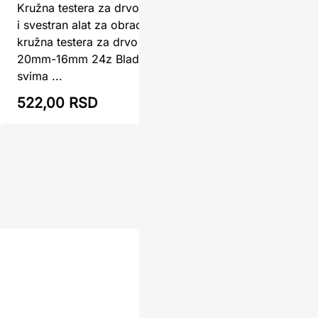
Kružna testera za drvo 115mm – precizan
Kružna t
i svestran alat za obradu drvetaOva
2,8/2,0m
kružna testera za drvo 115mm/22,2mm-
Preciznos
20mm-16mm 24z Blade namenjena je
ProjekteK
svima ...
140mm x 
522,00 RSD
559,00