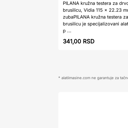
PILANA kružna testera za drv
brusilicu, Vidia 115 x 22.23 
zubaPILANA kružna testera za
brusilicu je specijalizovani al
p ...
341,00 RSD
* alatiimasine.com ne garantuje za tačn