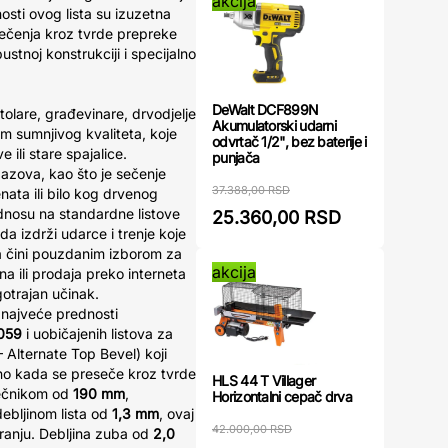
akcija
osti ovog lista su izuzetna
ečenja kroz tvrde prepreke
stnoj konstrukciji i specijalno
DeWalt DCF899N
stolare, građevinare, drvodjelje
Akumulatorski udarni
om sumnjivog kvaliteta, koje
odvrtač 1/2", bez baterije i
 ili stare spajalice.
punjača
zazova, kao što je sečenje
37.388,00 RSD
nata ili bilo kog drvenog
 odnosu na standardne listove
25.360,00 RSD
da izdrži udarce i trenje koje
a čini pouzdanim izborom za
akcija
na ili prodaja preko interneta
gotrajan učinak.
 najveće prednosti
059
i uobičajenih listova za
– Alternate Top Bevel) koji
no kada se preseče kroz tvrde
HLS 44 T Villager
rečnikom od
190 mm
,
Horizontalni cepač drva
debljinom lista od
1,3 mm
, ovaj
42.000,00 RSD
riranju. Debljina zuba od
2,0