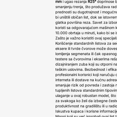
mm
i ugao rezanja
R25°
doprinose b
smanjenju trenja, što produžava rad
prednosti su dugotrajnost i mogućnos
bi uništili običan list, dok se istov
glatka površina reza. Savet za izbo
koristi sa odgovarajućom mašinom 
10.000 obrtaja u minuti, kako bi se i
Zašto je važno koristiti ovaj specijali
Korišćenje standardnih listova za se
eksere ili tvrde čvorove može doves
lomljenja segmenata ili čak opasnog 
testere sa čvorovima i ekserima re
dizajniranjem zuba koji su otporni n
teškim uslovima. Bezbednost i efika
profesionalni korisnici koji naručuju
interneta ili dostave na kućnu adres
smanjuje rizik od povreda i zastoj
tupljenih listova standardnim tipov
ulaganje u ovaj robustan model, što 
za svakoga ko želi da izbegne čest
produktivnost na gradilištu ili u radio
Iskustva kupaca i korisne informacij
Mnogi koji su već isprobali ovaj list 