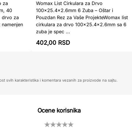
o za
Womax List Cirkulara za Drvo
mm, 40
100x25.4x2.6mm 6 Zuba – Oštar i
 drvo za
Pouzdan Rez za Vaše ProjekteWomax list
at namenjen
cirkulara za drvo 100x25.4x2.6mm sa 6
zuba je spec ...
402,00 RSD
ost svih karakteristika i komentara vezanih za proizvode na sajtu.
Ocene korisnika