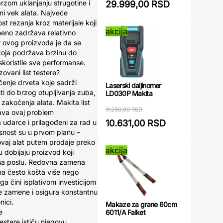
rzom uklanjanju strugotine i
29.999,00 RSD
ni vek alata. Najveće
t rezanja kroz materijale koji
akcija
remeno zadržava relativno
r ovog proizvoda je da se
koja podržava brzinu do
skoristile sve performanse.
zovani list testere?
čenje drveta koje sadrži
Laserski daljinomer
ti do brzog otupljivanja zuba,
LD030P Makita
zakočenja alata. Makita list
11.290,00 RSD
šava ovaj problem
10.631,00 RSD
a udarce i prilagođeni za rad u
snost su u prvom planu –
 ovaj alat putem prodaje preko
akcija
u dobijaju proizvod koji
a na poslu. Redovna zamena
ima često košta više nego
ga čini isplativom investicijom
e zamene i osigura konstantnu
nici.
Makaze za grane 60cm
e
6011/A Falket
testere ističu njegovu