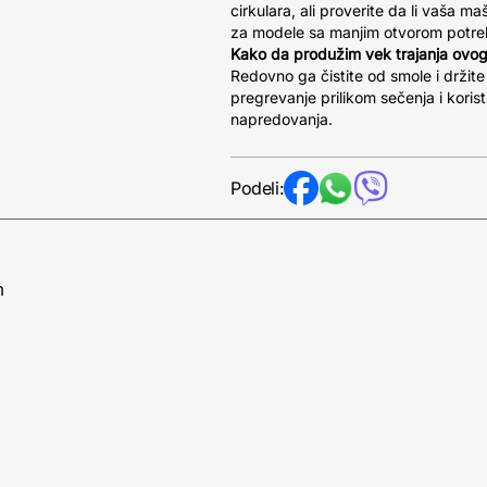
cirkulara, ali proverite da li vaša m
za modele sa manjim otvorom potreb
Kako da produžim vek trajanja ovog 
Redovno ga čistite od smole i držit
pregrevanje prilikom sečenja i koris
napredovanja.
Podeli:
m