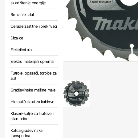
skladištenje energije
Benzinski alat
Cerade zaštitne i prekrivači
Dizalice
Električni alat
Elektro materijal i oprema
Futrole, opasači, torbice za
alat
Gradjevinske mašine male
Hidraulični alat za kablove
Klaseri-kutije za šrafove i
sitan pribor
Kolica građevinska i
transportna