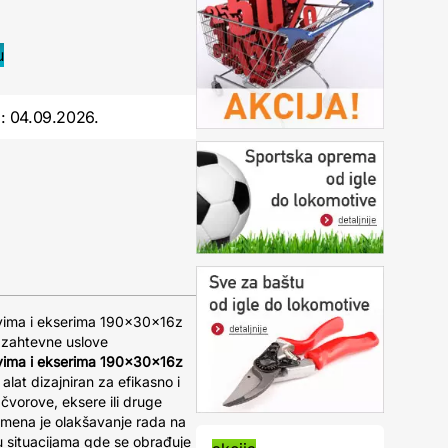
o:
04.09.2026.
rovima i ekserima 190x30x16z
 zahtevne uslove
rovima i ekserima 190x30x16z
alat dizajniran za efikasno i
čvorove, eksere ili druge
amena je olakšavanje rada na
i u situacijama gde se obrađuje