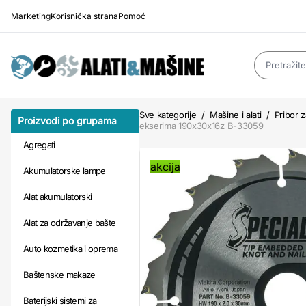
Marketing
Korisnička strana
Pomoć
Sve kategorije
/
Mašine i alati
/
Pribor z
Proizvodi po grupama
ekserima 190x30x16z B-33059
Agregati
akcija
Akumulatorske lampe
Alat akumulatorski
Alat za održavanje bašte
Auto kozmetika i oprema
Baštenske makaze
Baterijski sistemi za