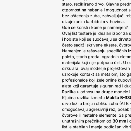
staro, reciklirano drvo. Glavne predn
otpornost na habanje i mogućnost s
bez oštećenja zuba, zahvaljujući robu
dizajniranim karbidnim vrhovima.
Gde se koristi i kome je namenjen?
Ovaj list testere je idealan izbor za 
i hobiste koji se suočavaju sa drvet
često sadrži skrivene eksere, čvorove
Namenjen je rešavanju specifičnih i
paleta, starih greda, ogradnih eleme
materijala koji nije potpuno čist. U
cirkulara, ovaj model je projektovan 
uzrokuje kontakt sa metalom, što g
profesionalce koji žele online kupovi
alata koji garantuje siguran rad i du
Razlika u odnosu na druge modele i
Ključna razlika između
Makita B-33
drvo leži u broju i obliku zuba (ATB 
omogućavaju agresivniji rez, poseb
čvorove ili metalne elemente. Sa p
unutrašnjim prečnikom od
30 mm
i 
list je stabilan i manje podložan vib