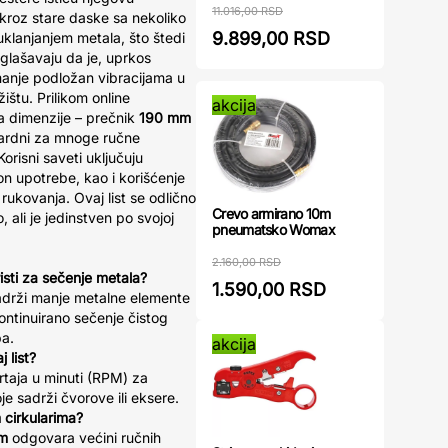
11.016,00 RSD
roz stare daske sa nekoliko
9.899,00 RSD
klanjanjem metala, što štedi
aglašavaju da je, uprkos
i manje podložan vibracijama u
ištu. Prilikom online
akcija
na dimenzije – prečnik
190 mm
ardni za mnoge ručne
orisni saveti uključuju
on upotrebe, kao i korišćenje
 rukovanja. Ovaj list se odlično
Crevo armirano 10m
 ali je jedinstven po svojoj
pneumatsko Womax
2.160,00 RSD
risti za sečenje metala?
1.590,00 RSD
sadrži manje metalne elemente
kontinuirano sečenje čistog
ba.
akcija
 list?
taja u minuti (RPM) za
je sadrži čvorove ili eksere.
m cirkularima?
m
odgovara većini ručnih