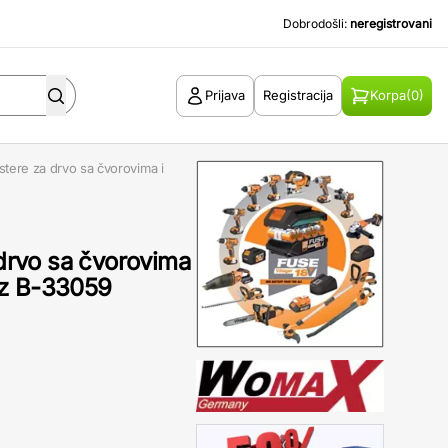
Dobrodošli:
neregistrovani
Prijava
Registracija
Korpa
(0)
estere za drvo sa čvorovima i
 drvo sa čvorovima
6z B-33059