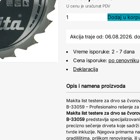
U cenu je uračunat PDV
Akcija traje od: 06.08.2026.
d
Vreme isporuke: 2 - 7 dana
Cena isporuke:
po cenovniku
Deklaracija
Opis i namena proizvoda
Makita list testere za drvo sa čvo
B-33059 – Profesionalno rešenje za
Makita list testere za drvo sa čvo
B-33059
predstavlja specijalizovani 
precizno sečenje drveta koje sadrži 
tvrde inkluzije. Njegova primarna n
gradilištima, prilikom renoviranja, il