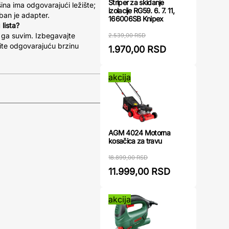
Striper za skidanje
ašina ima odgovarajući ležište;
izolacije RG59. 6. 7. 11,
an je adapter.
166006SB Knipex
lista?
e ga suvim. Izbegavajte
2.539,00 RSD
tite odgovarajuću brzinu
1.970,00 RSD
akcija
AGM 4024 Motorna
kosačica za travu
18.899,00 RSD
11.999,00 RSD
akcija