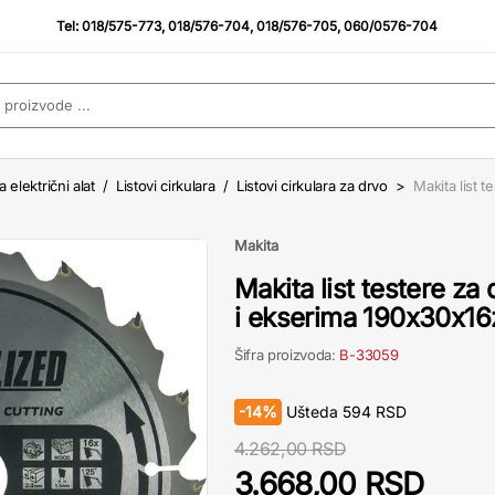
Tel:
018/575-773
,
018/576-704
,
018/576-705
,
060/0576-704
a električni alat
/
Listovi cirkulara
/
Listovi cirkulara za drvo
>
Makita list t
Makita
Makita list testere za
i ekserima 190x30x1
Šifra proizvoda:
B-33059
-
14%
Ušteda
594
RSD
4.262,00 RSD
3.668,00 RSD