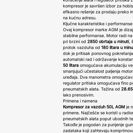
kompresor je savršen izbor za hobist
efikasno rešenje za prodaju preko 
na kućnu adresu.
Ključne karakteristike i performanse
Ovaj kompresor marke AGM je dizajn
stabilne performanse. Motor radi n
pri brzini od
2850 obrtaja u minuti
, 
protok vazduha od
180 litara u minu
dok je pritisak ponovnog pokretanj
automatski rad i održavanje konstan
50 litara
omogućava akumulaciju već
smanjujući učestalost paljenja motor
uređaja. Dva manometra omogućavaj
regulator pritiska omogućava fino
pneumatskih alata. Težina od
28.65
lako prenosivim.
Primena i namena
Kompresor za vazduh 50L AGM
je 
primene. Najčešće se koristi u radi
pneumatskih alata poput ubodnih test
Takođe je pogodan za punjenje guma
zadataka koji zahtevaju komprimov