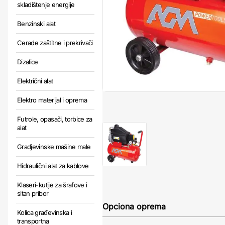
skladištenje energije
Benzinski alat
Cerade zaštitne i prekrivači
Dizalice
Električni alat
Elektro materijal i oprema
Futrole, opasači, torbice za
alat
Gradjevinske mašine male
Hidraulični alat za kablove
Klaseri-kutije za šrafove i
sitan pribor
Opciona oprema
Kolica građevinska i
transportna