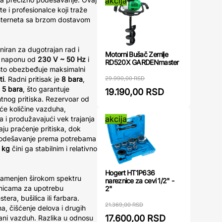
akcija
e i profesionalce koji traže
interneta sa brzom dostavom
iran za dugotrajan rad i
Motorni Bušač Zemlje
a naponu od
230 V ~ 50 Hz
i
RD520X GARDENmaster
što obezbeđuje maksimalni
29.990,00 RSD
ti
. Radni pritisak je
8 bara
,
a
5 bara
, što garantuje
19.190,00 RSD
tnog pritiska. Rezervoar od
e količine vazduha,
akcija
a i produžavajući vek trajanja
u praćenje pritiska, dok
 podešavanje prema potrebama
 kg
čini ga stabilnim i relativno
Hogert HT1P636
namenjen širokom spektru
nareznice za cevi 1/2" -
onicama za upotrebu
2"
era, bušilica ili farbara.
21.369,00 RSD
, čišćenje delova i drugih
17.600,00 RSD
ani vazduh. Razlika u odnosu