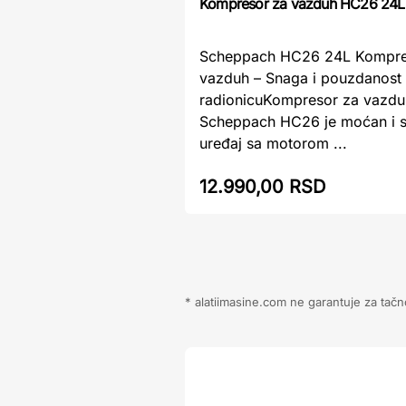
Kompresor za vazduh HC26 24L
Scheppach HC26 24L Kompre
vazduh – Snaga i pouzdanost
radionicuKompresor za vazdu
Scheppach HC26 je moćan i s
uređaj sa motorom ...
12.990,00 RSD
* alatiimasine.com ne garantuje za tačn