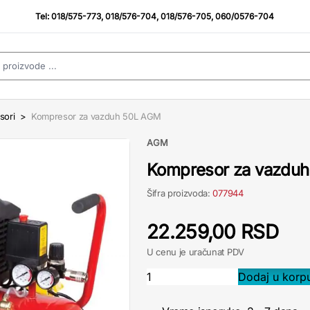
Tel:
018/575-773
,
018/576-704
,
018/576-705
,
060/0576-704
sori
>
Kompresor za vazduh 50L AGM
AGM
Kompresor za vazdu
Šifra proizvoda:
077944
22.259,00 RSD
U cenu je uračunat PDV