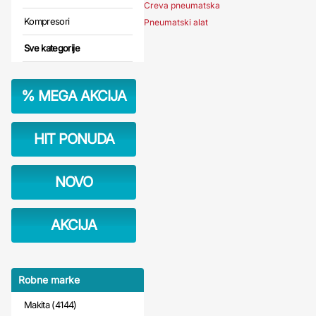
Creva pneumatska
Kompresori
Pneumatski alat
Sve kategorije
%
MEGA AKCIJA
HIT PONUDA
NOVO
AKCIJA
Robne marke
Makita (4144)