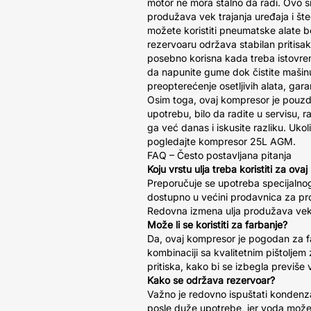
motor ne mora stalno da radi. Ovo 
produžava vek trajanja uređaja i št
možete koristiti pneumatske alate b
rezervoaru održava stabilan pritisak
posebno korisna kada treba istovrem
da napunite gume dok čistite mašinu
preopterećenje osetljivih alata, gara
Osim toga, ovaj kompresor je pouzd
upotrebu, bilo da radite u servisu, rad
ga već danas i iskusite razliku. Ukol
pogledajte kompresor 25L AGM.
FAQ – Često postavljana pitanja
Koju vrstu ulja treba koristiti za ov
Preporučuje se upotreba specijalnog
dostupno u većini prodavnica za pro
Redovna izmena ulja produžava vek 
Može li se koristiti za farbanje?
Da, ovaj kompresor je pogodan za fa
kombinaciji sa kvalitetnim pištoljem
pritiska, kako bi se izbegla previše v
Kako se održava rezervoar?
Važno je redovno ispuštati kondenz
posle duže upotrebe, jer voda može 