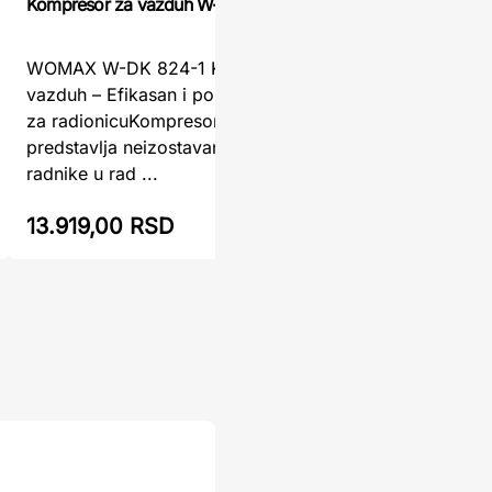
Kompresor za vazduh W-DK 824-1 WOMAX
GARDENma
WOMAX W-DK 824-1 Kompresor za
Vazdušni
vazduh – Efikasan i pouzdan pomoćnik
GARDENma
za radionicuKompresor za vazduh
radionicu
predstavlja neizostavan alat za mnoge
kompres
radnike u rad ...
je namenj
13.919,00 RSD
14.990