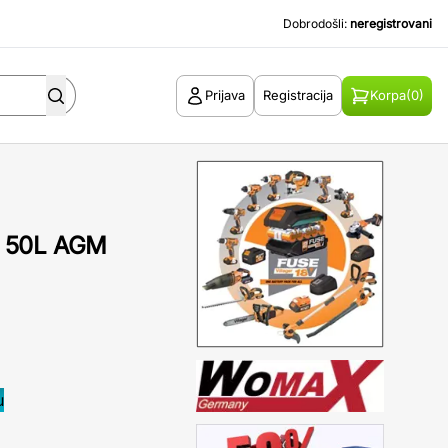
Dobrodošli:
neregistrovani
Prijava
Registracija
Korpa
(0)
h 50L AGM