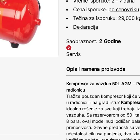
Vreme isporuke: 2 - 7 dana
Cena isporuke:
po cenovniku
Težina za isporuku: 29,000 k
Deklaracija
Saobraznost:
2 Godine
Servis
Opis i namena proizvoda
Kompresor za vazduh 50L AGM
– P
radionicu
Tražite pouzdan kompresor koji će
u radionici ili na gradilištu?
Kompres
idealno rešenje za sve koji trebaju
vazduha. Sa rezervoarom od 50 lita
8 bara, ovaj model nudi odličan bal
prenosivosti. Glavne prednosti su vel
učestalost ciklusa punjenja, dva izl
korišćenje alata i regulator pritisk