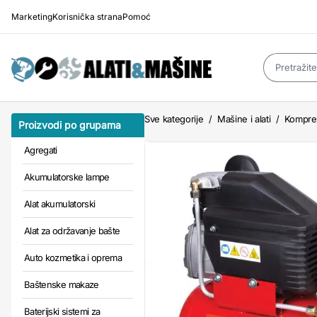
Marketing
Korisnička strana
Pomoć
Sve kategorije
/
Mašine i alati
/
Kompre
Proizvodi po grupama
Agregati
Akumulatorske lampe
Alat akumulatorski
Alat za održavanje bašte
Auto kozmetika i oprema
Baštenske makaze
Baterijski sistemi za