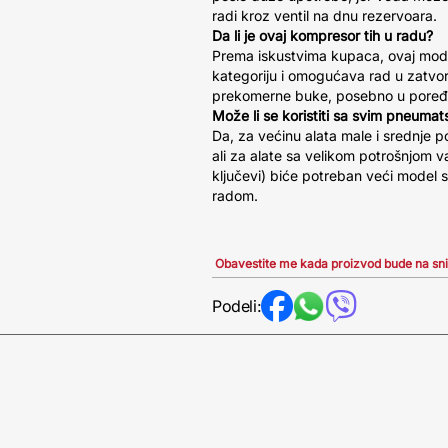
radi kroz ventil na dnu rezervoara.
Da li je ovaj kompresor tih u radu?
Prema iskustvima kupaca, ovaj model
kategoriju i omogućava rad u zatv
prekomerne buke, posebno u poređe
Može li se koristiti sa svim pneumat
Da, za većinu alata male i srednje po
ali za alate sa velikom potrošnjom v
ključevi) biće potreban veći model 
radom.
Obavestite me kada proizvod bude na sn
Podeli: