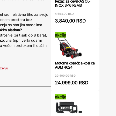
Rezač za cevi RAS Cu-
INOX 3-16 REMS
4.654,00 RSD
 radi relativno tiho za svoju
orenom prostoru bez
3.840,00 RSD
nju sa starijim modelima.
skim alatima?
akcija
trošnje (pritisak do 8 bara),
azduha (npr. veliki udarni
sa većom protokom ili dužim
Motorna kosačica-kosilica
AGM 4624
iženju
29.400,00 RSD
24.999,00 RSD
akcija