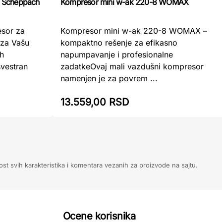
 Scheppach
Kompresor mini w-ak 220-8 WOMAX
sor za
Kompresor mini w-ak 220-8 WOMAX –
 za Vašu
kompaktno rešenje za efikasno
h
napumpavanje i profesionalne
vestran
zadatkeOvaj mali vazdušni kompresor
namenjen je za povrem ...
13.559,00 RSD
ost svih karakteristika i komentara vezanih za proizvode na sajtu.
Ocene korisnika