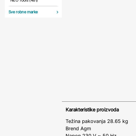
NEO Tools (481)
Sve robne marke
Karakteristike proizvoda
Težina pakovanja 28.65 kg
Brend Agm
Napon 230 V ~ 50 Hz