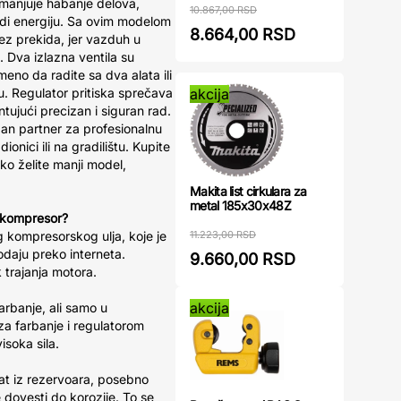
smanjuje habanje delova,
10.867,00 RSD
edi energiju. Sa ovim modelom
8.664,00 RSD
ez prekida, jer vazduh u
. Dva izlazna ventila su
eno da radite sa dva alata ili
akcija
. Regulator pritiska sprečava
ntujući precizan i siguran rad.
an partner za profesionalnu
ionici ili na gradilištu. Kupite
iko želite manji model,
Makita list cirkulara za
metal 185x30x48Z
aj kompresor?
11.223,00 RSD
 kompresorskog ulja, koje je
daju preko interneta.
9.660,00 RSD
trajanja motora.
akcija
rbanje, ali samo u
 za farbanje i regulatorom
isoka sila.
at iz rezervoara, posebno
dovesti do korozije. To se