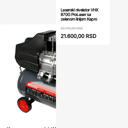
Laserski nivelator VHX
870G ProLaser sa
zelenom linijom Kapro
23.772,00 RSD
21.600,00 RSD
Vazdušni 