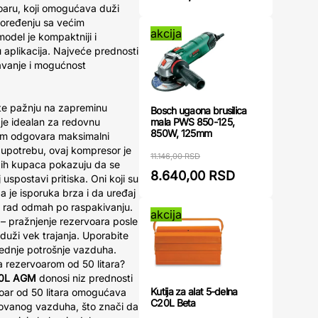
oaru, koji omogućava duži
poređenju sa većim
akcija
odel je kompaktniji i
nu aplikacija. Najveće prednosti
vanje i mogućnost
ite pažnju na zapreminu
Bosch ugaona brusilica
mala PWS 850-125,
 je idealan za redovnu
850W, 125mm
vam odgovara maksimalni
u upotrebu, ovaj kompresor je
11.146,00 RSD
ogih kupaca pokazuju da se
8.640,00 RSD
 uspostavi pritiska. Oni koji su
da je isporuka brza i da uređaj
 rad odmah po raspakivanju.
akcija
– pražnjenje rezervoara posle
 duži vek trajanja. Uporabite
ednje potrošnje vazduha.
a rezervoarom od 50 litara?
50L AGM
donosi niz prednosti
Kutija za alat 5-delna
oar od 50 litara omogućava
C20L Beta
movanog vazduha, što znači da