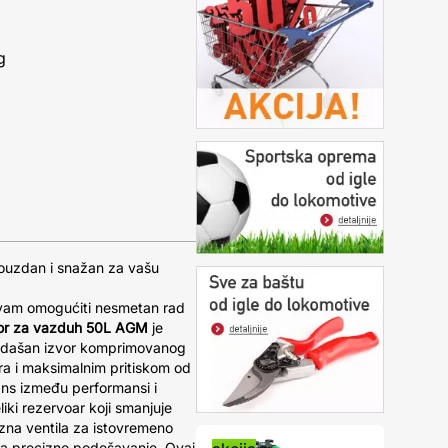
g
ouzdan i snažan za vašu
 vam omogućiti nesmetan rad
or za vazduh 50L AGM
je
 izdašan izvor komprimovanog
ra i maksimalnim pritiskom od
ans između performansi i
iki rezervoar koji smanjuje
azna ventila za istovremeno
a za precizno podešavanje. Ovaj