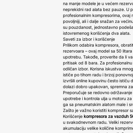
na manje modele je u većem rezerv
neprekidni rad alata bez pauze. U 
profesionalnim kompresorima, ovaj m
povoljniji, ali i dalje snažan za veći
su pouzdanost, jednostavno podeša
istovremenog korišćenja dva alata.
Saveti za izbor i korišćenje
Prilikom odabira kompresora, obrat
rezervoara – ovaj model sa 50 litara
upotrebu. Takođe, proverite da li 
pritisak od 8 bara. Za profesionaln
odličan izbor. Korisna iskustva mn
ističe po tihom radu i brzoj ponovnoj
izvršili online kupovinu često ističu 
dolazi dobro upakovan, spremna za
Preporučuje se redovno održavanje 
upotrebe i kontrola ulja u motoru za
ga sa pneumatskim alatom male i sr
Zašto je važno koristiti kompresor s
Korišćenje
kompresora za vazduh 
u svakodnevnom radu. Veliki rezerv
akumulaciju velike količine kompri