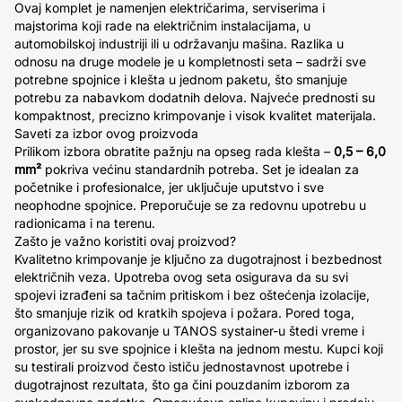
Ovaj komplet je namenjen električarima, serviserima i
majstorima koji rade na električnim instalacijama, u
automobilskoj industriji ili u održavanju mašina. Razlika u
odnosu na druge modele je u kompletnosti seta – sadrži sve
potrebne spojnice i klešta u jednom paketu, što smanjuje
potrebu za nabavkom dodatnih delova. Najveće prednosti su
kompaktnost, precizno krimpovanje i visok kvalitet materijala.
Saveti za izbor ovog proizvoda
Prilikom izbora obratite pažnju na opseg rada klešta –
0,5 – 6,0
mm²
pokriva većinu standardnih potreba. Set je idealan za
početnike i profesionalce, jer uključuje uputstvo i sve
neophodne spojnice. Preporučuje se za redovnu upotrebu u
radionicama i na terenu.
Zašto je važno koristiti ovaj proizvod?
Kvalitetno krimpovanje je ključno za dugotrajnost i bezbednost
električnih veza. Upotreba ovog seta osigurava da su svi
spojevi izrađeni sa tačnim pritiskom i bez oštećenja izolacije,
što smanjuje rizik od kratkih spojeva i požara. Pored toga,
organizovano pakovanje u TANOS systainer-u štedi vreme i
prostor, jer su sve spojnice i klešta na jednom mestu. Kupci koji
su testirali proizvod često ističu jednostavnost upotrebe i
dugotrajnost rezultata, što ga čini pouzdanim izborom za