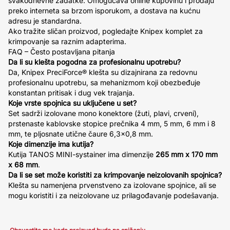
svakodnevne zadatke. Omogućava online kupovinu i prodaju
preko interneta sa brzom isporukom, a dostava na kućnu
adresu je standardna.
Ako tražite sličan proizvod, pogledajte Knipex komplet za
krimpovanje sa raznim adapterima.
FAQ – Često postavljana pitanja
Da li su klešta pogodna za profesionalnu upotrebu?
Da, Knipex PreciForce® klešta su dizajnirana za redovnu
profesionalnu upotrebu, sa mehanizmom koji obezbeđuje
konstantan pritisak i dug vek trajanja.
Koje vrste spojnica su uključene u set?
Set sadrži izolovane mono konektore (žuti, plavi, crveni),
prstenaste kablovske stopice prečnika 4 mm, 5 mm, 6 mm i 8
mm, te pljosnate utične čaure 6,3x0,8 mm.
Koje dimenzije ima kutija?
Kutija TANOS MINI-systainer ima dimenzije
265 mm x 170 mm
x 68 mm
.
Da li se set može koristiti za krimpovanje neizolovanih spojnica?
Klešta su namenjena prvenstveno za izolovane spojnice, ali se
mogu koristiti i za neizolovane uz prilagođavanje podešavanja.