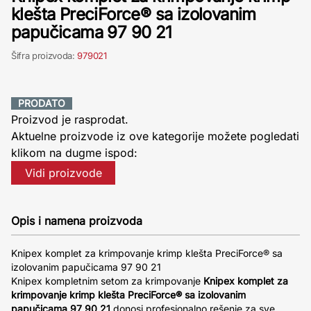
klešta PreciForce® sa izolovanim
papučicama 97 90 21
Šifra proizvoda:
979021
PRODATO
Proizvod je rasprodat.
Aktuelne proizvode iz ove kategorije možete pogledati
klikom na dugme ispod:
Vidi proizvode
Opis i namena proizvoda
Knipex komplet za krimpovanje krimp klešta PreciForce® sa
izolovanim papučicama 97 90 21
Knipex kompletnim setom za krimpovanje
Knipex komplet za
krimpovanje krimp klešta PreciForce® sa izolovanim
papučicama 97 90 21
donosi profesionalno rešenje za sve