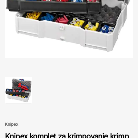
Knipex
Knipex komplet za krimpovanje krimp