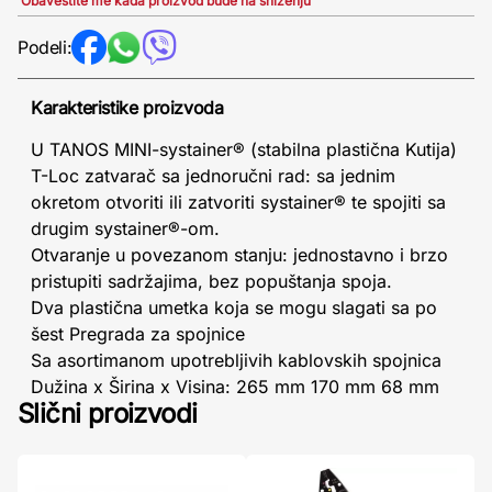
Obavestite me kada proizvod bude na sniženju
Podeli:
Karakteristike proizvoda
U TANOS MINI-systainer® (stabilna plastična Kutija)
T-Loc zatvarač sa jednoručni rad: sa jednim
okretom otvoriti ili zatvoriti systainer® te spojiti sa
drugim systainer®-om.
Otvaranje u povezanom stanju: jednostavno i brzo
pristupiti sadržajima, bez popuštanja spoja.
Dva plastična umetka koja se mogu slagati sa po
šest Pregrada za spojnice
Sa asortimanom upotrebljivih kablovskih spojnica
Dužina x Širina x Visina: 265 mm 170 mm 68 mm
Slični proizvodi