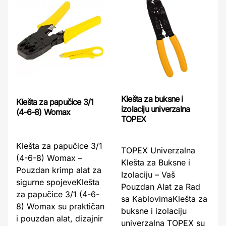
Klešta za buksne i
Klešta za papučice 3/1
izolaciju univerzalna
(4-6-8) Womax
TOPEX
Klešta za papučice 3/1
TOPEX Univerzalna
(4-6-8) Womax –
Klešta za Buksne i
Pouzdan krimp alat za
Izolaciju – Vaš
sigurne spojeveKlešta
Pouzdan Alat za Rad
za papučice 3/1 (4-6-
sa KablovimaKlešta za
8) Womax su praktičan
buksne i izolaciju
i pouzdan alat, dizajnir
univerzalna TOPEX su