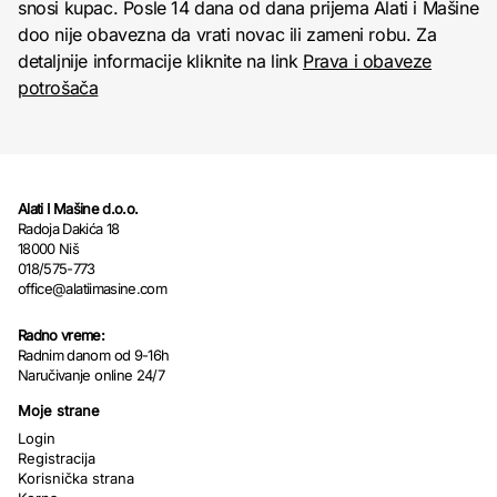
snosi kupac. Posle 14 dana od dana prijema Alati i Mašine
doo nije obavezna da vrati novac ili zameni robu. Za
detaljnije informacije kliknite na link
Prava i obaveze
potrošača
Alati I Mašine d.o.o.
Radoja Dakića 18
18000 Niš
018/575-773
office@alatiimasine.com
Radno vreme:
Radnim danom od 9-16h
Naručivanje online 24/7
Moje strane
Login
Registracija
Korisnička strana