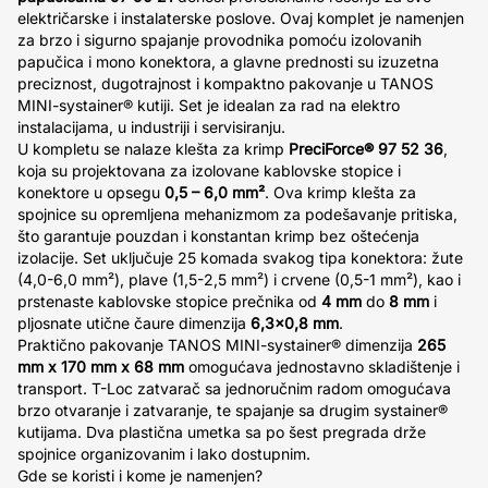
električarske i instalaterske poslove. Ovaj komplet je namenjen
za brzo i sigurno spajanje provodnika pomoću izolovanih
papučica i mono konektora, a glavne prednosti su izuzetna
preciznost, dugotrajnost i kompaktno pakovanje u TANOS
MINI-systainer® kutiji. Set je idealan za rad na elektro
instalacijama, u industriji i servisiranju.
U kompletu se nalaze klešta za krimp
PreciForce® 97 52 36
,
koja su projektovana za izolovane kablovske stopice i
konektore u opsegu
0,5 – 6,0 mm²
. Ova krimp klešta za
spojnice su opremljena mehanizmom za podešavanje pritiska,
što garantuje pouzdan i konstantan krimp bez oštećenja
izolacije. Set uključuje 25 komada svakog tipa konektora: žute
(4,0-6,0 mm²), plave (1,5-2,5 mm²) i crvene (0,5-1 mm²), kao i
prstenaste kablovske stopice prečnika od
4 mm
do
8 mm
i
pljosnate utične čaure dimenzija
6,3x0,8 mm
.
Praktično pakovanje TANOS MINI-systainer® dimenzija
265
mm x 170 mm x 68 mm
omogućava jednostavno skladištenje i
transport. T-Loc zatvarač sa jednoručnim radom omogućava
brzo otvaranje i zatvaranje, te spajanje sa drugim systainer®
kutijama. Dva plastična umetka sa po šest pregrada drže
spojnice organizovanim i lako dostupnim.
Gde se koristi i kome je namenjen?