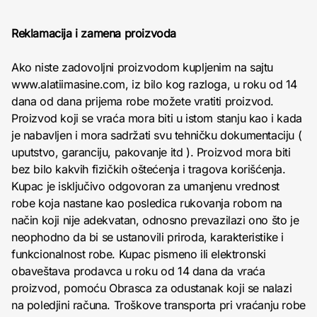
Reklamacija i zamena proizvoda
Ako niste zadovoljni proizvodom kupljenim na sajtu
www.alatiimasine.com, iz bilo kog razloga, u roku od 14
dana od dana prijema robe možete vratiti proizvod.
Proizvod koji se vraća mora biti u istom stanju kao i kada
je nabavljen i mora sadržati svu tehničku dokumentaciju (
uputstvo, garanciju, pakovanje itd ). Proizvod mora biti
bez bilo kakvih fizičkih oštećenja i tragova korišćenja.
Kupac je isključivo odgovoran za umanjenu vrednost
robe koja nastane kao posledica rukovanja robom na
način koji nije adekvatan, odnosno prevazilazi ono što je
neophodno da bi se ustanovili priroda, karakteristike i
funkcionalnost robe. Kupac pismeno ili elektronski
obaveštava prodavca u roku od 14 dana da vraća
proizvod, pomoću Obrasca za odustanak koji se nalazi
na poledjini računa. Troškove transporta pri vraćanju robe