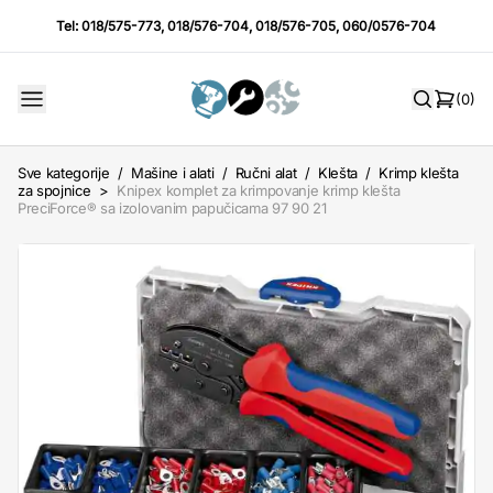
Tel:
018/575-773
,
018/576-704
,
018/576-705
,
060/0576-704
(0)
Sve kategorije
/
Mašine i alati
/
Ručni alat
/
Klešta
/
Krimp klešta
za spojnice
>
Knipex komplet za krimpovanje krimp klešta
PreciForce® sa izolovanim papučicama 97 90 21