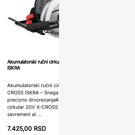
Womax pre
Akumulatorski ručni cirkular 20V X-CROSS
testera P
ISKRA
Womax P2
Akumulatorski ručni cirkular 20V X-
Pregledn
CROSS ISKRA – Snaga bez kabla za
TesteraW
precizno drvorezanjeAkumulatorski ručni
akumulat
cirkular 20V X-CROSS ISKRA je
S20 LI je 
savremeni al ...
7.425,00 RSD
7.919,0