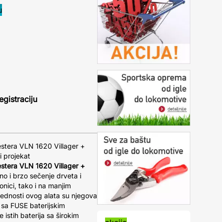
egistraciju
stera VLN 1620 Villager +
i projekat
stera VLN 1620 Villager +
o i brzo sečenje drveta i
ionici, tako i na manjim
rednosti ovog alata su njegova
 sa FUSE baterijskim
istih baterija sa širokim