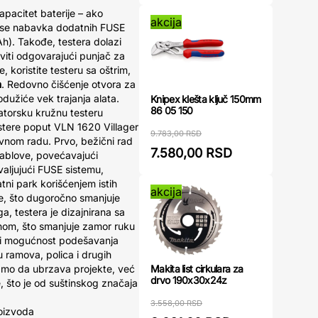
apacitet baterije – ako
akcija
e se nabavka dodatnih FUSE
Ah). Takođe, testera dolazi
iti odgovarajući punjač za
, koristite testeru sa oštrim,
m
. Redovno čišćenje otvora za
odužiće vek trajanja alata.
Knipex klešta ključ 150mm
86 05 150
latorsku kružnu testeru
stere poput VLN 1620 Villager
9.783,00 RSD
vnom radu. Prvo, bežični rad
7.580,00 RSD
kablove, povećavajući
aljujući FUSE sistemu,
tni park korišćenjem istih
akcija
tere, što dugoročno smanjuje
ga, testera je dizajnirana sa
om, što smanjuje zamor ruku
a i mogućnost podešavanja
 ramova, polica i drugih
Makita list cirkulara za
samo da ubrzava projekte, već
drvo 190x30x24z
, što je od suštinskog značaja
3.558,00 RSD
oizvoda