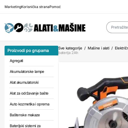
Marketing
Korisnička strana
Pomoć
Sve kategorije
/
Mašine i alati
/
Električn
Proizvodi po grupama
baterija 2Ah
Agregati
Akumulatorske lampe
Alat akumulatorski
Alat za održavanje bašte
Auto kozmetika i oprema
Baštenske makaze
Baterijski sistemi za