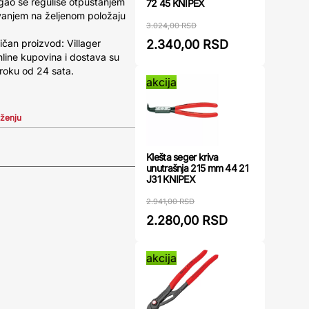
ao se reguliše otpuštanjem
72 45 KNIPEX
avanjem na željenom položaju
3.024,00 RSD
2.340,00 RSD
ličan proizvod: Villager
line kupovina i dostava su
 roku od 24 sata.
akcija
iženju
Klešta seger kriva
unutrašnja 215 mm 44 21
J31 KNIPEX
2.941,00 RSD
2.280,00 RSD
akcija