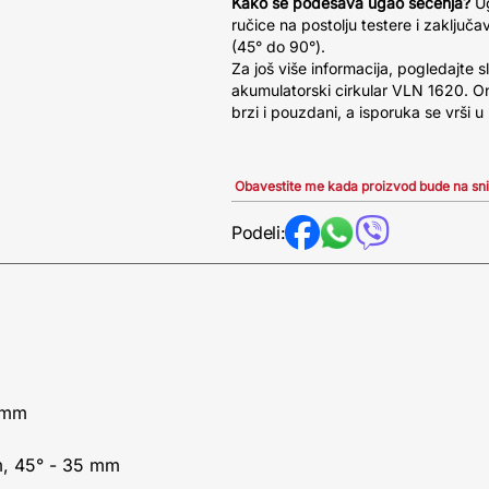
Kako se podešava ugao sečenja?
Ug
ručice na postolju testere i zaključ
(45° do 90°).
Za još više informacija, pogledajte s
akumulatorski cirkular VLN 1620. On
brzi i pouzdani, a isporuka se vrši u
Obavestite me kada proizvod bude na sn
Podeli:
6 mm
m, 45° - 35 mm