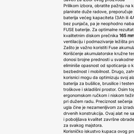
Prilikom izbora, obratite pažnju na k
planirate duže radove, preporučuj
baterija većeg kapaciteta (3Ah ili 4
bez punjača, pa je neophodno nabav
FUSE baterije. Za optimalne rezultate
kvalitetnim diskom prečnika
165 m
ventilaciju i podmazivanje ležišta pr
Zašto je važno koristiti Fuse akumu
Korišćenje akumulatorske kružne te
donosi brojne prednosti u svakodne
eliminiše opasnost od spoticanja o 
bezbednost i mobilnost. Drugo, zahv
korisnici mogu da optimizuju svoj ala
baterija za bušilice, brusilice i tes
troškove i skladišni prostor. Osim to
ergonomskom ručkom i niskom težin
pri dužem radu. Preciznost sečenj
ugla čine je nezamenljivom za izradu
drvenih konstrukcija. Ovaj alat ne 
i poboljšava kvalitet završne obrade
za svakog majstora.
Korisničko iskustvo kupaca ovog pr