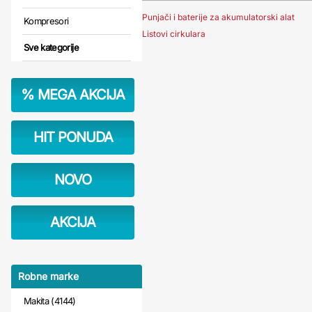
Punjači i baterije za akumulatorski alat
Kompresori
Listovi cirkulara
Sve kategorije
%
MEGA AKCIJA
HIT PONUDA
NOVO
AKCIJA
Robne marke
Makita (4144)