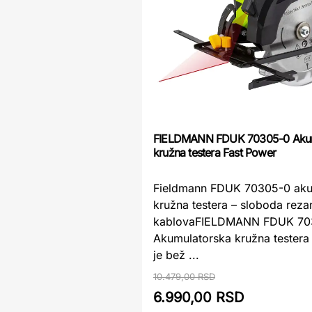
FIELDMANN FDUK 70305-0 Akum
kružna testera Fast Power
Fieldmann FDUK 70305-0 aku
kružna testera – sloboda reza
kablovaFIELDMANN FDUK 70
Akumulatorska kružna testera
je bež ...
10.479,00 RSD
6.990,00 RSD