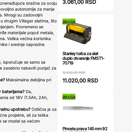
3.061,00 RSD
a iznenađujuće snažna za svoju
 dovoljno autonomije za manje
a. Mnogi su zadovoljni
u drugim Villager alatima, što
akcija
unjenjem. Povremeno se
vrđe materijale poput metala,
sna. Velika većina korisnika
nike i srednje napredne
Stanley torba za alat
duplo otvaranje FMST1-
 isporučuje se samo sa
70719
e zasebno nabaviti punjač za
12.632,00 RSD
če?
Maksimalna debljina pri
11.020,00 RSD
er baterijama?
Da,
akcija
ijama od 18V (1.5Ah, 2Ah,
onalnu upotrebu?
Odlična je za
ćne projekte, ali za teška
e se model sa većom
Pinceta prava 145 mm 92