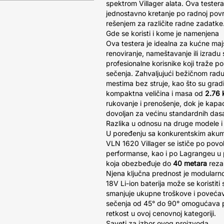
spektrom Villager alata. Ova testera
jednostavno kretanje po radnoj površi
rešenjem za različite radne zadatke
Gde se koristi i kome je namenjena
Ova testera je idealna za kućne ma
renoviranje, nameštavanje ili izradu si
profesionalne korisnike koji traže p
sečenja. Zahvaljujući bežičnom radu
mestima bez struje, kao što su gradil
kompaktna veličina i masa od
2.76 
rukovanje i prenošenje, dok je kapa
dovoljan za većinu standardnih dasak
Razlika u odnosu na druge modele i
U poređenju sa konkurentskim akum
VLN 1620 Villager se ističe po povo
performanse, kao i po Lagrangeu u 
koja obezbeđuje do
40 metara
reza
Njena ključna prednost je modularno
18V Li-ion baterija može se koristiti
smanjuje ukupne troškove i povećav
sečenja od 45° do 90° omogućava pr
retkost u ovoj cenovnoj kategoriji.
Saveti za izbor ovog proizvoda