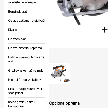
skladištenje energije
Benzinski alat
Cerade zaštitne i prekrivači
Dizalice
Električni alat
Elektro materijal i oprema
Futrole, opasači, torbice za
alat
Gradjevinske mašine male
Hidraulični alat za kablove
Klaseri-kutije za šrafove i
sitan pribor
Kolica građevinska i
Opciona oprema
transportna