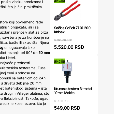
akcija
 pruža visoku preciznost i
ni, što je čini praktičnim
.
jstore koji povremeno rade
tnijih projekata, ali i za
Sečice CoBolt 71 01 200
Knipex
ouzdan i prenosiv alat za brza
, savršena je za korišćenje na
6.780,00 RSD
išta, bašte ili skladišta. Njena
5.520,00 RSD
kg
omogućavaju lako
citet rezanja pri 90° do
50 mm
a i letvi.
akcija
 najveće prednosti
ulatorskim testerama, Fuse
ljnoj ceni u odnosu na
ponudi sa baterijom od 2Ah
 u drvetu debljine 20 mm.
st baterijskog sistema – ista
Krunasta testera Bi-metal
19mm Makita
 sa drugim Villager alatima, što
a fleksibilnost. Takođe, ugao
637,00 RSD
ecizne kose rezove, što je
549,00 RSD