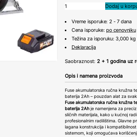
Vreme isporuke: 2 - 7 dana
Cena isporuke:
po cenovniku
Težina za isporuku: 3,000 kg
Deklaracija
Saobraznost:
2 + 1 godina uz r
Opis i namena proizvoda
Fuse akumulatorska ručna kružna te
baterija 2Ah – pouzdan alat za svak
Fuse akumulatorska ručna kružna te
baterija 2Ah
je namenjena za precizn
sličnih materijala, kako u kućnoj rad
profesionalnim radilištima. Glavne p
lagana konstrukcija i kompatibilnost
sistemom, koji omogućava korišćenje 