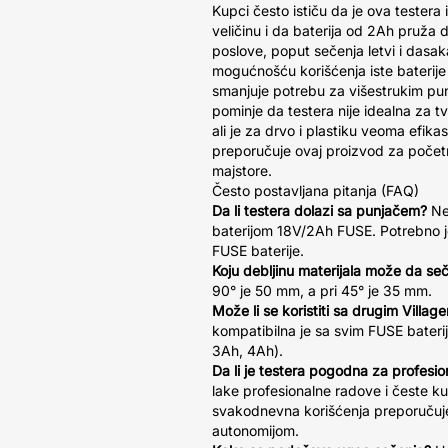
Kupci često ističu da je ova tester
veličinu i da baterija od 2Ah pruža
poslove, poput sečenja letvi i dasak
mogućnošću korišćenja iste baterije 
smanjuje potrebu za višestrukim p
pominje da testera nije idealna za t
ali je za drvo i plastiku veoma efika
preporučuje ovaj proizvod za počet
majstore.
Često postavljana pitanja (FAQ)
Da li testera dolazi sa punjačem?
Ne,
baterijom 18V/2Ah FUSE. Potrebno j
FUSE baterije.
Koju debljinu materijala može da se
90° je 50 mm, a pri 45° je 35 mm.
Može li se koristiti sa drugim Villag
kompatibilna je sa svim FUSE bater
3Ah, 4Ah).
Da li je testera pogodna za profesi
lake profesionalne radove i česte ku
svakodnevna korišćenja preporučuj
autonomijom.