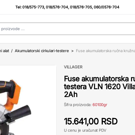
Tel:
018/575-773
,
018/576-704
,
018/576-705
,
060/0576-704
i alat
/
Akumulatorski cirkulari-testere
>
Fuse akumulatorska ručna kružna
VILLAGER
Fuse akumulatorska r
testera VLN 1620 Villa
2Ah
Šifra proizvoda:
60100gr
15.641,00 RSD
U cenu je uračunat PDV