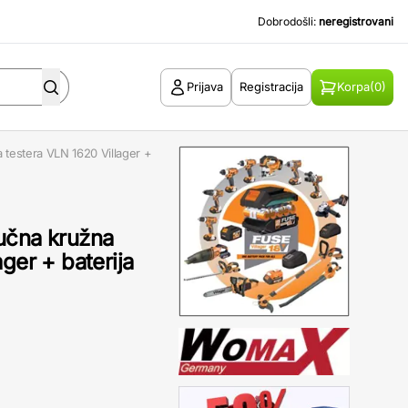
Dobrodošli:
neregistrovani
Prijava
Registracija
Korpa
(0)
 testera VLN 1620 Villager +
učna kružna
ger + baterija