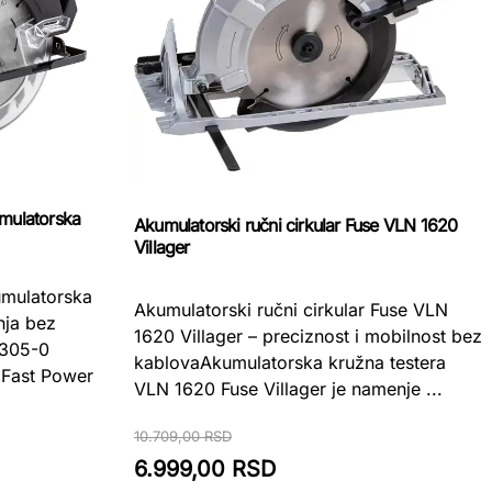
ulatorska
Akumulatorski ručni cirkular Fuse VLN 1620
Villager
mulatorska
Akumulatorski ručni cirkular Fuse VLN
nja bez
1620 Villager – preciznost i mobilnost bez
305-0
kablovaAkumulatorska kružna testera
 Fast Power
VLN 1620 Fuse Villager je namenje ...
10.709,00 RSD
6.999,00 RSD