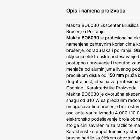
Opis i namena proizvoda
Makita BO6030 Ekscentar Brusilica –
Brušenje i Poliranje
Makita BO6030
je profesionalna ek
namenjena zahtevnim korisnicima ko
brušenje, obradu laka i poliranje. 
uključuju elektronsko podešavanje b
postupno ubrzavanje i trenutno zaus
menjača od aluminijuma livenog pod 
prečnikom diska od
150 mm
pruža i
dugotrajnost, idealna za profesiona
Osobine i Karakteristike Proizvoda
Makita BO6030 je dvoručna ekscenta
snagu od 310 W sa preciznim rado
omogućava fino brušenje bez ostavlj
oscilacija varira između 4.000 i 10.
elektronsko podešavanje broja obrt
što ga čini savršenim za različite ma
Karakteristike poput kočnice jastuči
brusne hartije sa čičkom obezbeđuju