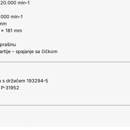
 20.000 min-1
0.000 min-1
 mm
 x 181 mm
a prašinu
hartije – spajanje sa čičkom
nu s držačem 193294-5
) P-31952