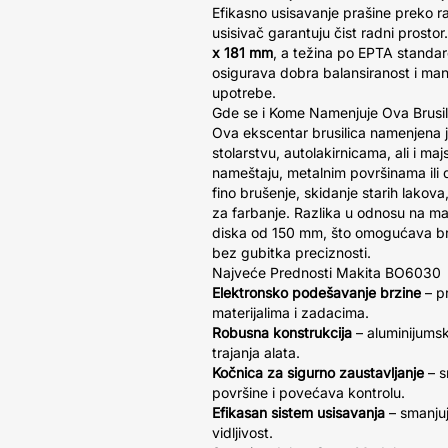
Efikasno usisavanje prašine preko r
usisivač garantuju čist radni prostor
x 181 mm
, a težina po EPTA standa
osigurava dobra balansiranost i ma
upotrebe.
Gde se i Kome Namenjuje Ova Brusil
Ova ekscentar brusilica namenjena j
stolarstvu, autolakirnicama, ali i maj
nameštaju, metalnim površinama ili d
fino brušenje, skidanje starih lakova
za farbanje. Razlika u odnosu na man
diska od 150 mm, što omogućava br
bez gubitka preciznosti.
Najveće Prednosti Makita BO6030
Elektronsko podešavanje brzine
– pr
materijalima i zadacima.
Robusna konstrukcija
– aluminijums
trajanja alata.
Kočnica za sigurno zaustavljanje
– s
površine i povećava kontrolu.
Efikasan sistem usisavanja
– smanjuj
vidljivost.