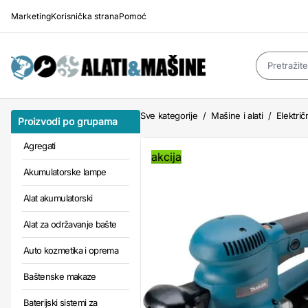
Marketing
Korisnička strana
Pomoć
Sve kategorije
/
Mašine i alati
/
Električn
Proizvodi po grupama
Agregati
akcija
Akumulatorske lampe
Alat akumulatorski
Alat za održavanje bašte
Auto kozmetika i oprema
Baštenske makaze
Baterijski sistemi za