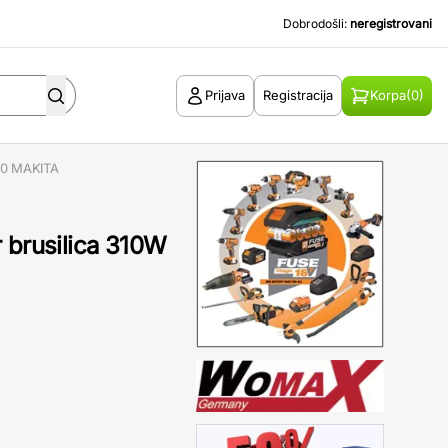
Dobrodošli:
neregistrovani
Prijava
Registracija
Korpa
(0)
030 MAKITA
 brusilica 310W