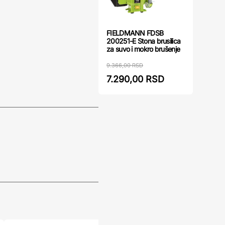
FIELDMANN FDSB
200251-E Stona brusilica
za suvo i mokro brušenje
9.366,00 RSD
7.290,00 RSD