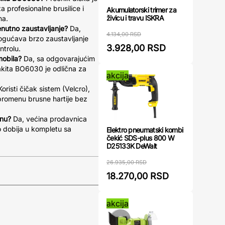
a profesionalne brusilice i
Akumulatorski trimer za
živicu i travu ISKRA
na.
renutno zaustavljanje?
Da,
4.134,00 RSD
ogućava brzo zaustavljanje
3.928,00 RSD
ntrolu.
mobila?
Da, sa odgovarajućim
akita BO6030 je odlična za
akcija
oristi čičak sistem (Velcro),
promenu brusne hartije bez
inu?
Da, većina prodavnica
o dobija u kompletu sa
Elektro pneumatski kombi
čekić SDS-plus 800 W
D25133K DeWalt
26.935,00 RSD
18.270,00 RSD
akcija