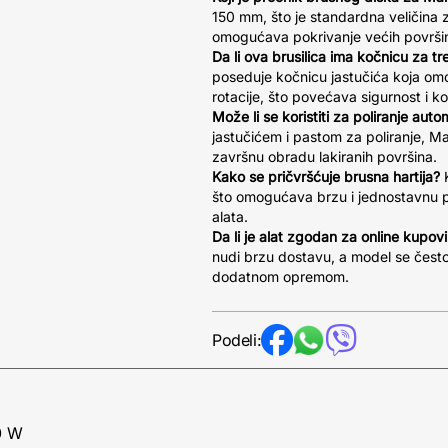
150 mm, što je standardna veličina z
omogućava pokrivanje većih površi
Da li ova brusilica ima kočnicu za t
poseduje kočnicu jastučića koja om
rotacije, što povećava sigurnost i ko
Može li se koristiti za poliranje auto
jastučićem i pastom za poliranje, M
završnu obradu lakiranih površina.
Kako se pričvršćuje brusna hartija?
K
što omogućava brzu i jednostavnu 
alata.
Da li je alat zgodan za online kupov
nudi brzu dostavu, a model se čest
dodatnom opremom.
Podeli:
0 W