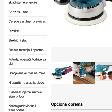
skladištenje energije
Benzinski alat
Cerade zaštitne i prekrivači
Dizalice
Električni alat
Elektro materijal i oprema
Futrole, opasači, torbice za
alat
Gradjevinske mašine male
Hidraulični alat za kablove
Klaseri-kutije za šrafove i
sitan pribor
Opciona oprema
Kolica građevinska i
transportna