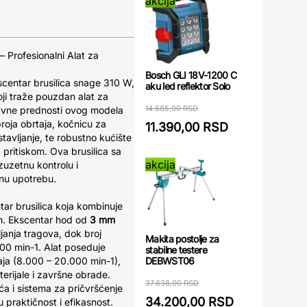
akcija
 Profesionalni Alat za
Bosch GLI 18V-1200 C
scentar brusilica snage 310 W,
aku led reflektor Solo
ji traže pouzdan alat za
14.685,00 RSD
Glavne prednosti ovog modela
roja obrtaja, kočnicu za
11.390,00 RSD
tavljanje, te robustno kućište
pritiskom. Ova brusilica sa
akcija
zuzetnu kontrolu i
lnu upotrebu.
r brusilica koja kombinuje
m. Ekscentar hod od
3 mm
anja tragova, dok broj
Makita postolje za
000 min-1. Alat poseduje
stabilne testere
DEBWST06
aja (8.000 – 20.000 min-1),
terijale i završne obrade.
37.638,00 RSD
ća i sistema za pričvršćenje
34.200,00 RSD
 praktičnost i efikasnost.