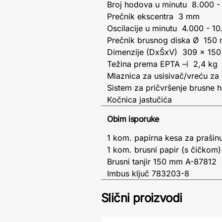
Broj hodova u minutu 8.000 -
Prečnik ekscentra 3 mm
Oscilacije u minutu 4.000 - 1
Prečnik brusnog diska Ø 150
Dimenzije (DxŠxV) 309 x 150
Težina prema EPTA –i 2,4 kg
Mlaznica za usisivač/vreću z
Sistem za pričvršenje brusne 
Kočnica jastučića
Obim isporuke
1 kom. papirna kesa za praši
1 kom. brusni papir (s čičkom
Brusni tanjir 150 mm A-87812
Imbus ključ 783203-8
Slični proizvodi