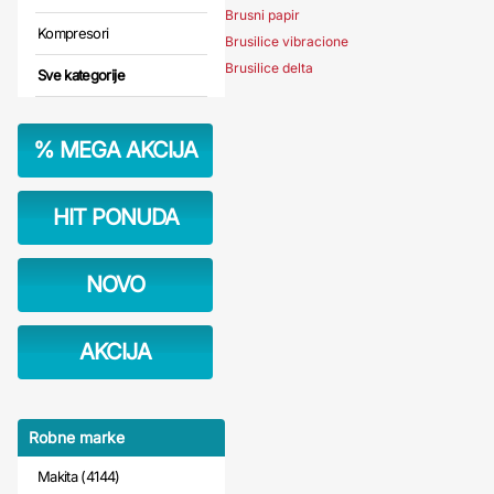
Brusni papir
Kompresori
Brusilice vibracione
Brusilice delta
Sve kategorije
%
MEGA AKCIJA
HIT PONUDA
NOVO
AKCIJA
Robne marke
Makita (4144)