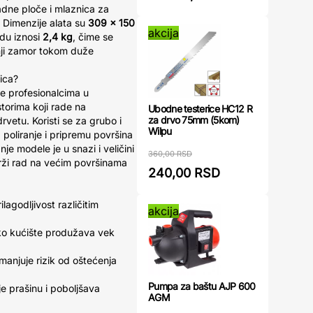
adne ploče i mlaznica za
. Dimenzije alata su
309 x 150
akcija
rdu iznosi
2,4 kg
, čime se
nji zamor tokom duže
ica?
e profesionalcima u
storima koji rade na
Ubodne testerice HC12 R
za drvo 75mm (5kom)
rvetu. Koristi se za grubo i
Wilpu
, poliranje i pripremu površina
je modele je u snazi i veličini
360,00 RSD
ži rad na većim površinama
240,00 RSD
ilagodljivost različitim
akcija
ko kućište produžava vek
manjuje rizik od oštećenja
Pumpa za baštu AJP 600
e prašinu i poboljšava
AGM