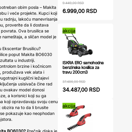
9.449,00 RSD
 potreban obim posla – Makita
6.999,00 RSD
u i veće projekte. Kupci koji
tihu radnju, lakoću manevrisanja
nu, proverite da li dostava
akcija
 povrata. Ova brusilica se
je nameštaja, a sličan model je
u Ekscentar Brusilicu?
usilice poput Makita BO6030
ultata u industriji.
ISKRA ERO samohodna
kontrolom brzine i kočnicom
benzinska kosilica za
travu 200cm3
, produžava vek alata i
otrajni kuglični ležajevi
37.486,00 RSD
ključenja usisivača čine rad
34.487,00 RSD
ja u ovakav model donosi
, a korisnici koji su ga
ima koji opravdavaju svoju cenu
akcija
obzira na to da li brusite
ica se pokazuje kao neophodan
jstora.
akita BO6030?
Prečnik diska je