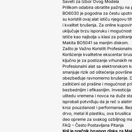
Saveti za Izbor Ovog Modela
Prilikom odabira obratite pažnju na
BO6030 je pogodna za čestu upotreb
su koristili ovaj alat ističu njegovu 
i kvalitet brušenja. Za online kupovi
uključuje brzu isporuku i mogućnost
ističe kao najbolja u klasi za poliran
Makita BO5041 sa manjim diskom.
Zašto je Važno Koristiti Profesionaln
Korišćenje kvalitetne ekscentar br
ključno je za postizanje vrhunskih rez
Profesionalni alat sa elektronskom 
smanjuje rizik od oštećenja površine
obezbeđuje ravnomerno brušenje. Dug
zaštićeni od prašine i mogućnost pri
bezbednijim i efikasnijim. Investici
uštedu vremena i novca na duže staze
isprobali potvrđuju da je reč o alat
kroz pouzdanost i performanse. Bez 
drvo, metal ili plastiku, ova brusil
deo opreme za svakog ozbiljnog ma
FAQ – Često Postavljana Pitanja
Koji je prečnik brusnog diska za M