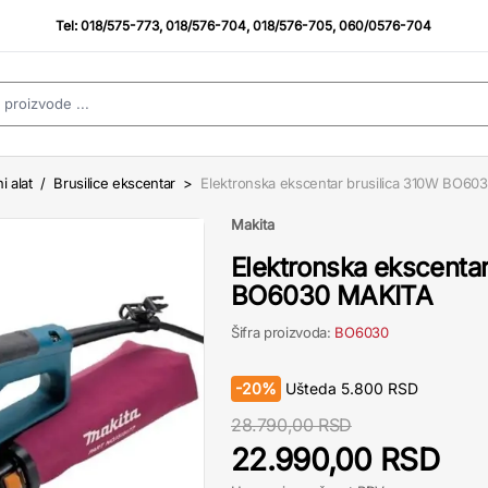
Tel:
018/575-773
,
018/576-704
,
018/576-705
,
060/0576-704
i alat
/
Brusilice ekscentar
>
Elektronska ekscentar brusilica 310W BO6
Makita
Elektronska ekscentar
BO6030 MAKITA
Šifra proizvoda:
BO6030
-
20%
Ušteda
5.800
RSD
28.790,00 RSD
22.990,00 RSD