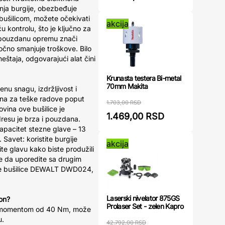
anja burgije, obezbeđuje
 bušilicom, možete očekivati
akcija
ću kontrolu, što je ključno za
u pouzdanu opremu znači
očno smanjuje troškove. Bilo
meštaja, odgovarajući alat čini
Krunasta testera Bi-metal
70mm Makita
u snagu, izdržljivost i
alna za teške radove poput
1.703,00 RSD
vina ove bušilice je
1.469,00 RSD
resu je brza i pouzdana.
kapacitet stezne glave – 13
Savet: koristite burgije
akcija
ite glavu kako biste produžili
je da uporedite sa drugim
ne bušilice DEWALT DWD024,
Laserski nivelator 875GS
ton?
Prolaser Set - zelen Kapro
m momentom od 40 Nm, može
u.
42.792,00 RSD