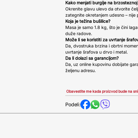
Kako menjati burgije na brzosteznoj
Okrenite glavu ulevo da otvorite čelj
zategnite okretanjem udesno – nije 
Koja je težina bušilice?
Masa je samo 1.8 kg, što je čini lag
duže radove.
Može li se koristiti za uvrtanje šrafo
Da, dvostruka brzina i obrtni mome
uvrtanje šrafova u drvo i metal.
Da li dolazi sa garancijom?
Da, uz online kupovinu dobijate gara
željenu adresu.
Obavestite me kada proizvod bude na sn
Podeli: