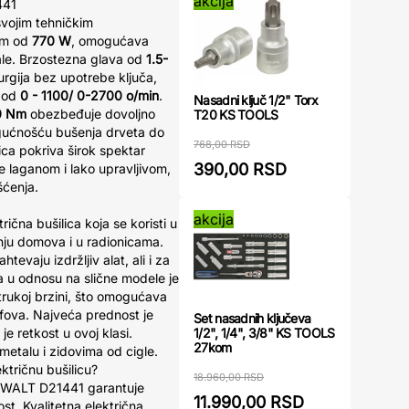
akcija
441
svojim tehničkim
om od
770 W
, omogućava
ale. Brzostezna glava od
1.5-
gija bez upotrebe ključa,
e od
0 - 1100/ 0-2700 o/min
.
Nasadni ključ 1/2" Torx
0 Nm
obezbeđuje dovoljno
T20 KS TOOLS
gućnošću bušenja drveta do
768,00 RSD
lica pokriva širok spektar
390,00 RSD
je laganom i lako upravljivom,
šćenja.
akcija
čna bušilica koja se koristi u
anju domova i u radionicama.
evaju izdržljiv alat, ali i za
ka u odnosu na slične modele je
rukoj brzini, što omogućava
afova. Najveća prednost je
Set nasadnih ključeva
1/2", 1/4", 3/8" KS TOOLS
je retkost u ovoj klasi.
27kom
metalu i zidovima od cigle.
ektričnu bušilicu?
18.960,00 RSD
EWALT D21441 garantuje
11.990,00 RSD
t. Kvalitetna električna