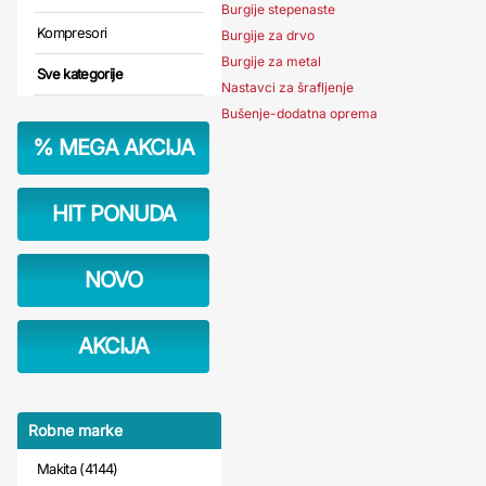
Burgije stepenaste
Kompresori
Burgije za drvo
Burgije za metal
Sve kategorije
Nastavci za šrafljenje
Bušenje-dodatna oprema
%
MEGA AKCIJA
HIT PONUDA
NOVO
AKCIJA
Robne marke
Makita (4144)