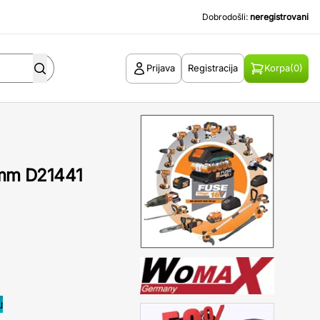
Dobrodošli:
neregistrovani
Prijava
Registracija
Korpa
(0)
13mm D21441