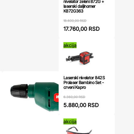
nivelator zeleni 872G +
laserski daljinomer
K872G363
18.600,00 RSD
17.760,00 RSD
akcija
Laserski nivelator 842S
Prolaser Bambino Set -
crveni Kapro
6.360,00 RSD
5.880,00 RSD
akcija