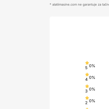
* alatiimasine.com ne garantuje za tačn
0%
5
0%
4
0%
3
0%
2