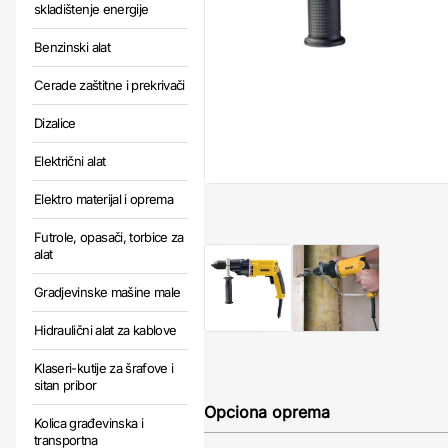
skladištenje energije
Benzinski alat
Cerade zaštitne i prekrivači
Dizalice
Električni alat
Elektro materijal i oprema
Futrole, opasači, torbice za
alat
Gradjevinske mašine male
Hidraulični alat za kablove
Klaseri-kutije za šrafove i
sitan pribor
Opciona oprema
Kolica građevinska i
transportna