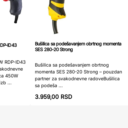
Bušilica sa podešavanjem obrtnog momenta
 RDP-ID43
SES 280-20 Strong
50W RDP-ID43
Bušilica sa podešavanjem obrtnog
vakodnevne
momenta SES 280-20 Strong – pouzdan
lica 450W
partner za svakodnevne radoveBušilica
zb ...
sa podeša ...
3.959,00 RSD