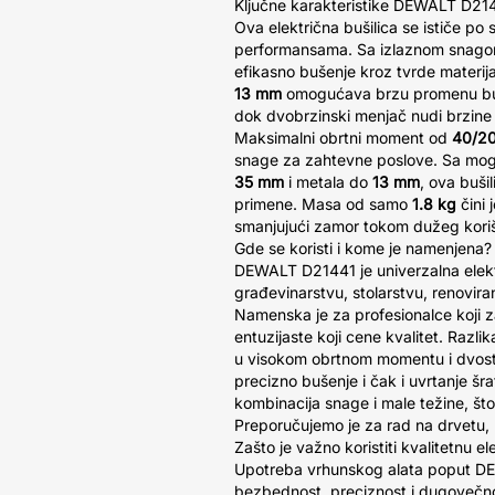
Ključne karakteristike DEWALT D21
Ova električna bušilica se ističe po 
performansama. Sa izlaznom snag
efikasno bušenje kroz tvrde materij
13 mm
omogućava brzu promenu bur
dok dvobrzinski menjač nudi brzin
Maksimalni obrtni moment od
40/2
snage za zahtevne poslove. Sa mo
35 mm
i metala do
13 mm
, ova buši
primene. Masa od samo
1.8 kg
čini 
smanjujući zamor tokom dužeg kori
Gde se koristi i kome je namenjena?
DEWALT D21441 je univerzalna elektri
građevinarstvu, stolarstvu, renovir
Namenska je za profesionalce koji zaht
entuzijaste koji cene kvalitet. Razli
u visokom obrtnom momentu i dvost
precizno bušenje i čak i uvrtanje šr
kombinacija snage i male težine, što 
Preporučujemo je za rad na drvetu, 
Zašto je važno koristiti kvalitetnu el
Upotreba vrhunskog alata poput D
bezbednost, preciznost i dugovečnos