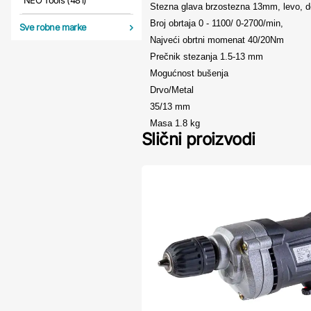
NEO Tools (481)
Stezna glava
brzostezna 13mm, levo, 
Broj obrtaja
0 - 1100/ 0-2700/min,
Sve robne marke
Najveći obrtni momenat
40/20Nm
Prečnik stezanja
1.5-13 mm
Mogućnost bušenja
Drvo/Metal
35/13 mm
Masa
1.8 kg
Slični proizvodi