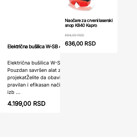
Naočare za crveni laserski
snop K840 Kapro
684,00 RSD
636,00 RSD
Električna bušilica W-SB 400 WOMAX
Električna
Električna bušilica W-SB 400 WOMAX –
Električn
Pouzdan savršen alat za svaki
RAIDER – 
projekatŽelite da obavite bušenje na
radove bu
pravilan i efikasan način? Potražite pravi
RD-ID36 
izb ...
zadat ...
4.199,00 RSD
4.788,