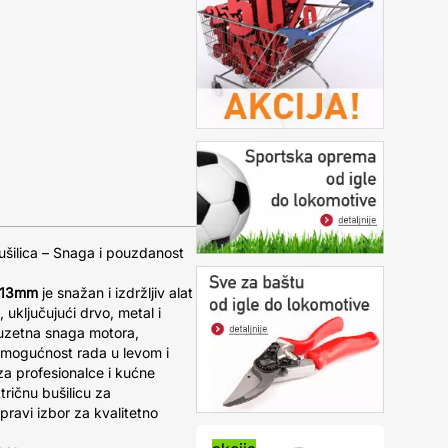
ilica – Snaga i pouzdanost
 13mm
je snažan i izdržljiv alat
 uključujući drvo, metal i
zuzetna snaga motora,
i mogućnost rada u levom i
za profesionalce i kućne
ričnu bušilicu za
ravi izbor za kvalitetno