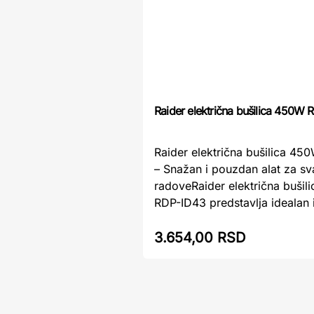
Raider električna bušilica 450W
Raider električna bušilica 4
– Snažan i pouzdan alat za s
radoveRaider električna buši
RDP-ID43 predstavlja idealan i
3.654,00 RSD