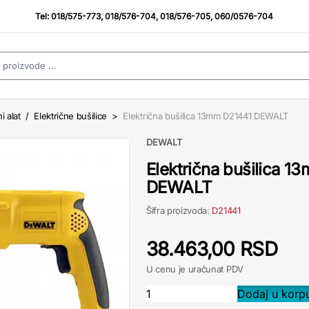
Tel:
018/575-773
,
018/576-704
,
018/576-705
,
060/0576-704
i alat
/
Električne bušilice
>
Električna bušilica 13mm D21441 DEWALT
DEWALT
Električna bušilica 
DEWALT
Šifra proizvoda:
D21441
38.463,00 RSD
U cenu je uračunat PDV