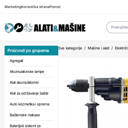
Marketing
Korisnička strana
Pomoć
Sve kategorije
/
Mašine i alati
/
Električn
Proizvodi po grupama
Agregati
Akumulatorske lampe
Alat akumulatorski
Alat za održavanje bašte
Auto kozmetika i oprema
Baštenske makaze
Baterijski sistemi za