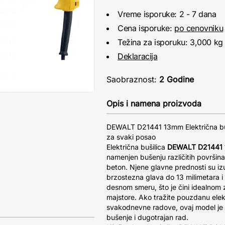
Vreme isporuke: 2 - 7 dana
Cena isporuke:
po cenovniku
Težina za isporuku: 3,000 kg
Deklaracija
Saobraznost:
2 Godine
Opis i namena proizvoda
DEWALT D21441 13mm Električna buš
za svaki posao
Električna bušilica
DEWALT D21441
namenjen bušenju različitih površina,
beton. Njene glavne prednosti su i
brzostezna glava do 13 milimetara 
desnom smeru, što je čini idealnom 
majstore. Ako tražite pouzdanu elekt
svakodnevne radove, ovaj model je p
bušenje i dugotrajan rad.