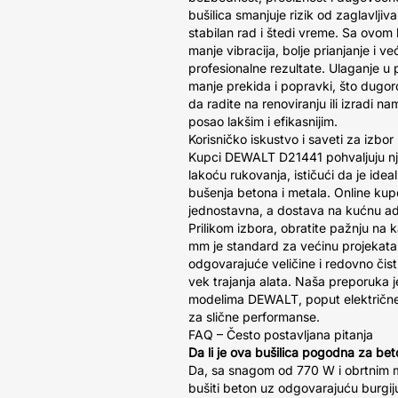
bušilica smanjuje rizik od zaglavljiv
stabilan rad i štedi vreme. Sa ovom
manje vibracija, bolje prianjanje i ve
profesionalne rezultate. Ulaganje 
manje prekida i popravki, što dugor
da radite na renoviranju ili izradi na
posao lakšim i efikasnijim.
Korisničko iskustvo i saveti za izbor
Kupci DEWALT D21441 pohvaljuju njen
lakoću rukovanja, ističući da je ide
bušenja betona i metala. Online kupo
jednostavna, a dostava na kućnu ad
Prilikom izbora, obratite pažnju na 
mm je standard za većinu projekata. 
odgovarajuće veličine i redovno čist
vek trajanja alata. Naša preporuka 
modelima DEWALT, poput električ
za slične performanse.
FAQ – Često postavljana pitanja
Da li je ova bušilica pogodna za be
Da, sa snagom od 770 W i obrtni
bušiti beton uz odgovarajuću burgij