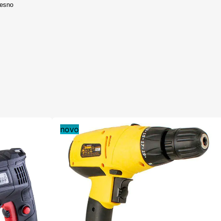
desno
novo