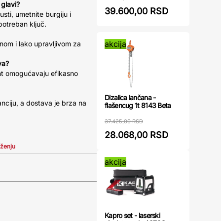
 glavi?
39.600,00 RSD
usti, umetnite burgiju i
potreban ključ.
akcija
anom i lako upravljivom za
va?
nt omogućavaju efikasno
Dizalica lančana -
nciju, a dostava je brza na
flašencug 1t 8143 Beta
37.425,00 RSD
28.068,00 RSD
iženju
akcija
Kapro set - laserski