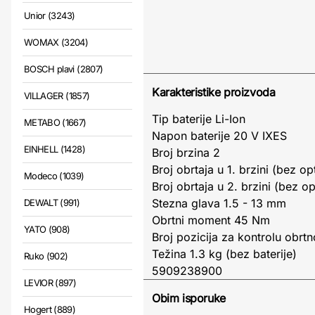
Unior (3243)
WOMAX (3204)
BOSCH plavi (2807)
Karakteristike proizvoda
VILLAGER (1857)
Tip baterije Li-Ion
METABO (1667)
Napon baterije 20 V IXES
EINHELL (1428)
Broj brzina 2
Broj obrtaja u 1. brzini (bez 
Modeco (1039)
Broj obrtaja u 2. brzini (bez 
Stezna glava 1.5 - 13 mm
DEWALT (991)
Obrtni moment 45 Nm
YATO (908)
Broj pozicija za kontrolu o
Težina 1.3 kg (bez baterije)
Ruko (902)
5909238900
LEVIOR (897)
Obim isporuke
Hogert (889)