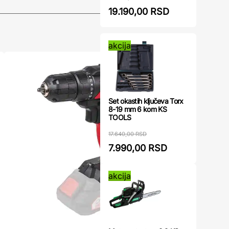
19.190,00 RSD
akcija
Set okastih ključeva Torx
8-19 mm 6 kom KS
TOOLS
17.640,00 RSD
7.990,00 RSD
akcija