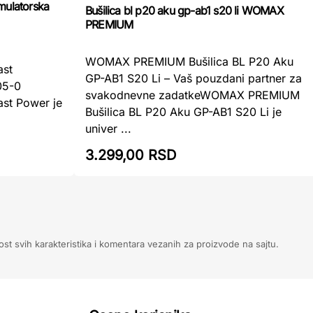
ulatorska
Bušilica bl p20 aku gp-ab1 s20 li WOMAX
PREMIUM
WOMAX PREMIUM Bušilica BL P20 Aku
ast
GP-AB1 S20 Li – Vaš pouzdani partner za
05-0
svakodnevne zadatkeWOMAX PREMIUM
ast Power je
Bušilica BL P20 Aku GP-AB1 S20 Li je
univer ...
3.299,00 RSD
ost svih karakteristika i komentara vezanih za proizvode na sajtu.