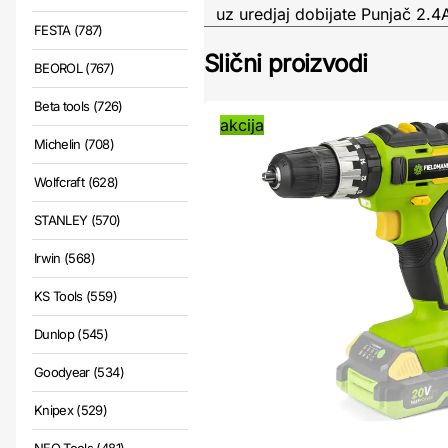
uz uredjaj dobijate Punjač 2.4A
FESTA (787)
Slični proizvodi
BEOROL (767)
Beta tools (726)
akcija
Michelin (708)
Wolfcraft (628)
STANLEY (570)
Irwin (568)
KS Tools (559)
Dunlop (545)
Goodyear (534)
Knipex (529)