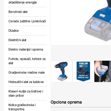
skladištenje energije
Benzinski alat
Cerade zaštitne i prekrivači
Dizalice
Električni alat
Elektro materijal i oprema
Futrole, opasači, torbice za
alat
Gradjevinske mašine male
Hidraulični alat za kablove
Klaseri-kutije za šrafove i
sitan pribor
Opciona oprema
Kolica građevinska i
transportna