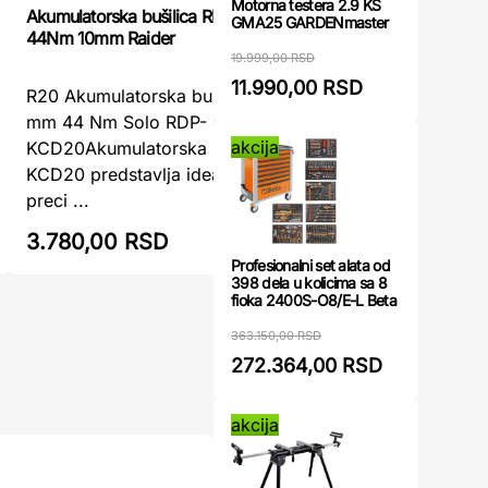
Motorna testera 2.9 KS
Akumulatorska bušilica RDP-KCD20 solo
Akumulato
GMA25 GARDENmaster
44Nm 10mm Raider
ISKRA
19.999,00 RSD
11.990,00 RSD
R20 Akumulatorska bušilica 2 brzine 10
Akumulato
mm 44 Nm Solo RDP-
CROSS IS
akcija
KCD20Akumulatorska bušilica R20 RDP-
bušilica 
KCD20 predstavlja idealan spoj snage,
praktičan 
preci ...
3.780,00 RSD
4.013,
Profesionalni set alata od
398 dela u kolicima sa 8
fioka 2400S-O8/E-L Beta
363.150,00 RSD
272.364,00 RSD
akcija