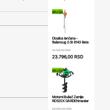
akcija
Dizalica lančana -
flašencug 0.5t 8143 Beta
31.725,00 RSD
23.796,00 RSD
akcija
Motorni Bušač Zemlje
RD520X GARDENmaster
29.990,00 RSD