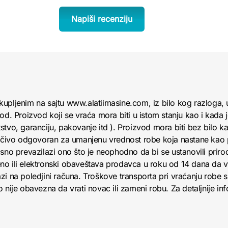
Napiši recenziju
kupljenim na sajtu www.alatiimasine.com, iz bilo kog razloga,
od. Proizvod koji se vraća mora biti u istom stanju kao i kada 
tvo, garanciju, pakovanje itd ). Proizvod mora biti bez bilo kak
ljučivo odgovoran za umanjenu vrednost robe koja nastane kao
sno prevazilazi ono što je neophodno da bi se ustanovili priroda
no ili elektronski obaveštava prodavca u roku od 14 dana da
zi na poledjini računa. Troškove transporta pri vraćanju robe 
nije obavezna da vrati novac ili zameni robu. Za detaljnije info