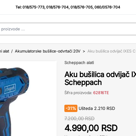
Tel:
018/575-773
,
018/576-704
,
018/576-705
,
060/0576-704
i alat
/
Akumulatorske bušilice-odvrtači 20V
>
Aku bušilica odvijač IXES
Scheppach alati
Aku bušilica odvijač
Scheppach
Šifra proizvoda:
62816TE
-
31%
Ušteda
2.210
RSD
7.200,00 RSD
4.990,00 RSD