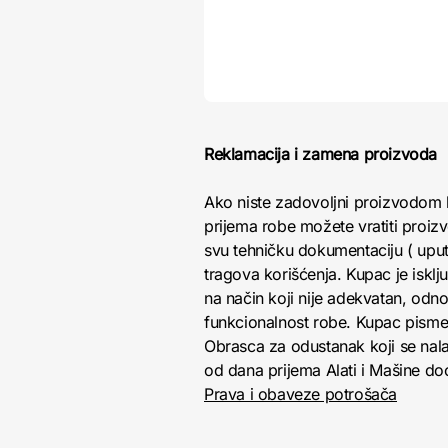
Reklamacija i zamena proizvoda
Ako niste zadovoljni proizvodom 
prijema robe možete vratiti proizv
svu tehničku dokumentaciju ( uputs
tragova korišćenja. Kupac je isk
na način koji nije adekvatan, odno
funkcionalnost robe. Kupac pisme
Obrasca za odustanak koji se nala
od dana prijema Alati i Mašine doo 
Prava i obaveze potrošača