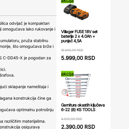
akcija
lica odvijač je kompaktan
i omogućava lako rukovanje i
Villager FUSE 18V set
baterija 2 x 4.0Ah +
kumulatoru, pruža stabilnu
punjač 4,5A
morije, što omogućava brže i
16.800,00 RSD
5.999,00 RSD
ES C-DD45-X je pogodan za
ici.
akcija
 šrafova.
ujući sklapanje nameštaja i
lagana konstrukcija čine ga
Garnitura okastih ključeva
6-22 (8) KS TOOLS
ogućava optimalnu potrošnju
4.020,00 RSD
 različitim materijalima.
2.390,00 RSD
konstrukcija osigurava