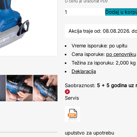
U cenu je uračunat PDV
Akcija traje od: 08.08.2026.
d
Vreme isporuke: po upitu
Cena isporuke:
po cenovniku
Težina za isporuku: 2,000 kg
Deklaracija
Saobraznost:
5 + 5 godina uz r
Servis
uputstvo za upotrebu