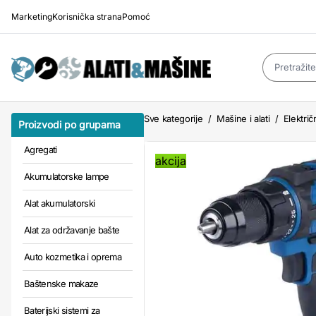
Marketing
Korisnička strana
Pomoć
Sve kategorije
/
Mašine i alati
/
Električn
Proizvodi po grupama
Agregati
akcija
Akumulatorske lampe
Alat akumulatorski
Alat za održavanje bašte
Auto kozmetika i oprema
Baštenske makaze
Baterijski sistemi za