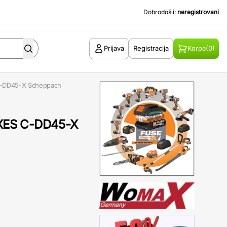
Dobrodošli:
neregistrovani
Prijava
Registracija
Korpa
(0)
 C-DD45-X Scheppach
 IXES C-DD45-X