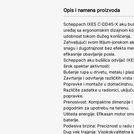
Opis i namena proizvoda
Scheppach IXES C-DD45-X aku buši
uređaj sa ergonomskim dizajnom koj
udobnost tokom dužeg korišćenja.
Zahvaljujući svom litijum-jonskom a
snagu i dugotrajnost bez efekta me
efikasnije obavljanje posla.
Scheppach aku bušilica odvijač IX
širok spektar aktivnosti:
Bušenje rupa u drvetu, metalu i plast
Zavrtanje i odvrtanje različitih vrsta
Popravke i montaže u domaćinstvu.
Različite zadatke u radionici, uključ
popravke.
Prenosivost: Kompaktne dimenzije i 
pogodnim za upotrebu na terenu.
Ušteda energije: Efikasan motor om
baterije.
Podesiva brzina: Preciznost u radu sa
Dug vek trajanja: Visokokvalitetna 