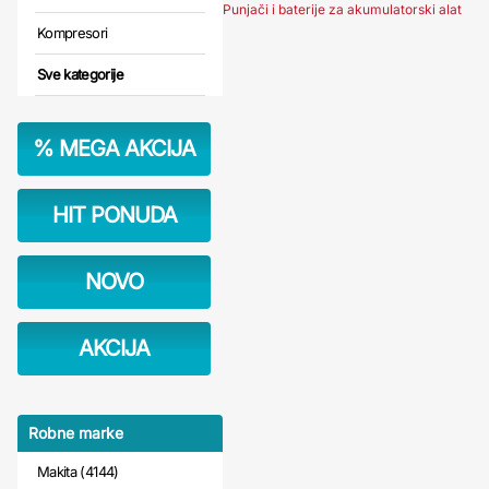
Punjači i baterije za akumulatorski alat
Kompresori
Sve kategorije
%
MEGA AKCIJA
HIT PONUDA
NOVO
AKCIJA
Robne marke
Makita (4144)