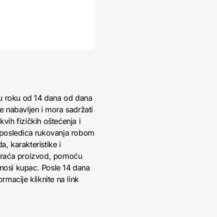
 u roku od 14 dana od dana
je nabavljen i mora sadržati
vih fizičkih oštećenja i
 posledica rukovanja robom
, karakteristike i
 vraća proizvod, pomoću
snosi kupac. Posle 14 dana
rmacije kliknite na link