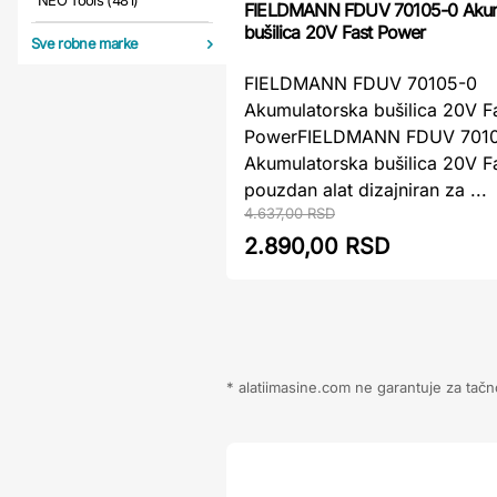
NEO Tools (481)
FIELDMANN FDUV 70105-0 Akum
bušilica 20V Fast Power
Sve robne marke
FIELDMANN FDUV 70105-0
Akumulatorska bušilica 20V F
PowerFIELDMANN FDUV 701
Akumulatorska bušilica 20V F
pouzdan alat dizajniran za ...
4.637,00 RSD
2.890,00 RSD
* alatiimasine.com ne garantuje za tačn