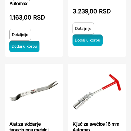
Automax
3.239,00 RSD
1.163,00 RSD
Detaljnije
Detaljnije
Alat za skidanje
Ključ za svećice 16 mm
tapacirunga metalni
Automax