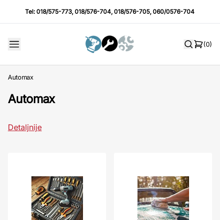
Tel:
018/575-773
,
018/576-704
,
018/576-705
,
060/0576-704
(0)
Automax
Automax
Detaljnije