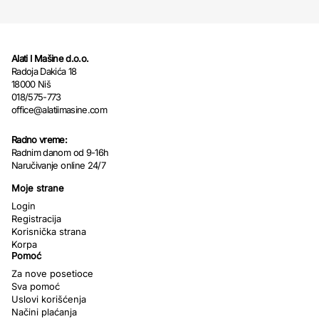
Alati I Mašine d.o.o.
Radoja Dakića 18
18000 Niš
018/575-773
office@alatiimasine.com
Radno vreme:
Radnim danom od 9-16h
Naručivanje online 24/7
Moje strane
Login
Registracija
Korisnička strana
Korpa
Pomoć
Za nove posetioce
Sva pomoć
Uslovi korišćenja
Načini plaćanja