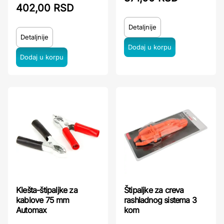
402,00 RSD
Detaljnije
Detaljnije
Klešta-štipaljke za
Štipaljke za creva
kablove 75 mm
rashladnog sistema 3
Automax
kom