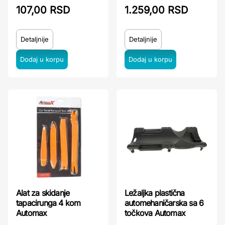
107,00 RSD
1.259,00 RSD
Detaljnije
Detaljnije
Alat za skidanje
Ležaljka plastična
tapacirunga 4 kom
automehaničarska sa 6
Automax
točkova Automax