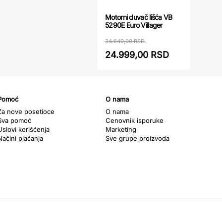
Motorni duvač lišća VB
5290E Euro Villager
34.649,00 RSD
24.999,00 RSD
Pomoć
O nama
Za nove posetioce
O nama
Sva pomoć
Cenovnik isporuke
Uslovi korišćenja
Marketing
Načini plaćanja
Sve grupe proizvoda