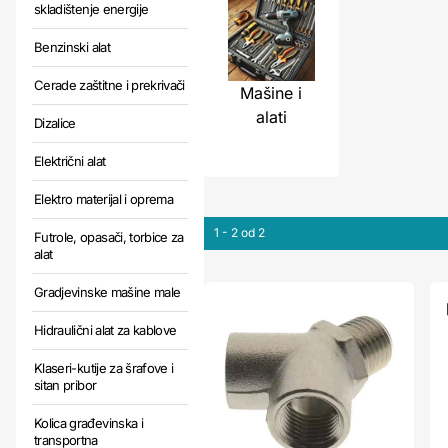
skladištenje energije
Benzinski alat
Cerade zaštitne i prekrivači
Mašine i
alati
Dizalice
Električni alat
Elektro materijal i oprema
1 - 2 od 2
Futrole, opasači, torbice za
alat
Gradjevinske mašine male
Hidraulični alat za kablove
Klaseri-kutije za šrafove i
sitan pribor
Kolica građevinska i
transportna