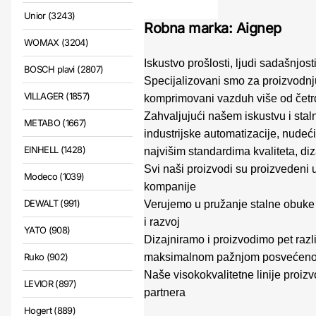
Unior (3243)
Robna marka: Aignep
WOMAX (3204)
Iskustvo prošlosti, ljudi sadašnjost
BOSCH plavi (2807)
Specijalizovani smo za proizvodnju 
VILLAGER (1857)
komprimovani vazduh više od četrde
Zahvaljujući našem iskustvu i stal
METABO (1667)
industrijske automatizacije, nudeć
EINHELL (1428)
najvišim standardima kvaliteta, di
Svi naši proizvodi su proizvedeni u 
Modeco (1039)
kompanije
DEWALT (991)
Verujemo u pružanje stalne obuke n
i razvoj
YATO (908)
Dizajniramo i proizvodimo pet razli
maksimalnom pažnjom posvećeno
Ruko (902)
Naše visokokvalitetne linije proizvo
LEVIOR (897)
partnera
Hogert (889)