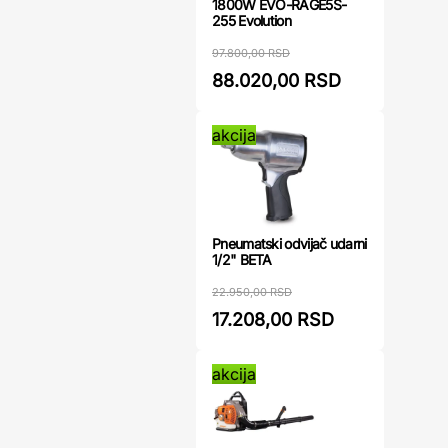
1800W EVO-RAGE5S-
255 Evolution
97.800,00 RSD
88.020,00 RSD
akcija
Pneumatski odvijač udarni
1/2" BETA
22.950,00 RSD
17.208,00 RSD
akcija