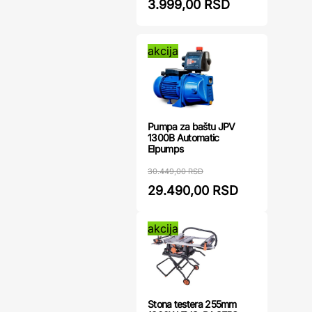
3.999,00 RSD
akcija
Pumpa za baštu JPV
1300B Automatic
Elpumps
30.449,00 RSD
29.490,00 RSD
akcija
Stona testera 255mm