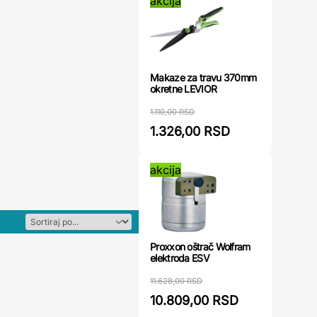
akcija
Makaze za travu 370mm
okretne LEVIOR
1.110,00 RSD
1.326,00 RSD
akcija
Proxxon oštrač Wolfram
elektroda ESV
11.628,00 RSD
10.809,00 RSD