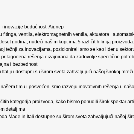
i i inovacije budućnosti Aignep
fitinga, ventila, elektromagnetnih ventila, aktuatora i automatsk
set godina, nudeći našim kupcima 5 različitih linija proizvoda
noj težnji za inovacijama, pozicionirali smo se kao lider u sektor
i prilagođena rešenja dizajnirana da zadovolje specifične potreb
zajna i bezbednosti
Italiji i dostupni su širom sveta zahvaljujući našoj širokoj mreži
ašem timu i posvećeni smo razvoju inovativnih rešenja u našoj l
čitih kategorija proizvoda, kako bismo ponudili širok spektar art
m detaljima
da Made in Itali dostupne su širom sveta zahvaljujući našoj široko