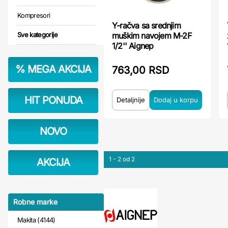
Kompresori
Y-račva sa srednjim
muškim navojem M-2F
Sve kategorije
1/2'' Aignep
%
MEGA AKCIJA
763,00 RSD
HIT PONUDA
Detaljnije
NOVO
1 - 2 od 2
AKCIJA
Robne marke
Makita (4144)