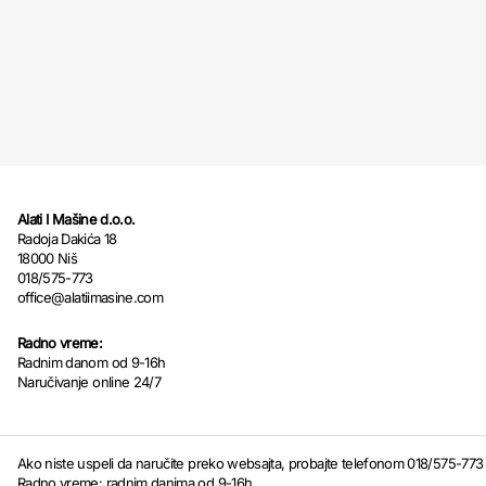
Alati I Mašine d.o.o.
Radoja Dakića 18
18000 Niš
018/575-773
office@alatiimasine.com
Radno vreme:
Radnim danom od 9-16h
Naručivanje online 24/7
Ako niste uspeli da naručite preko websajta, probajte telefonom 018/575-773
Radno vreme: radnim danima od 9-16h