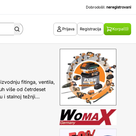
Dobrodošli:
neregistrovani
Prijava
Registracija
Korpa
(0)
zvodnju fitinga, ventila,
uh više od četrdeset
i stalnoj težnji...