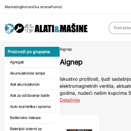
Marketing
Korisnička strana
Pomoć
Aignep
Proizvodi po grupama
Aignep
Agregati
Akumulatorske lampe
Iskustvo prošlosti, ljudi sadašnj
Alat akumulatorski
elektromagnetnih ventila, aktua
godina, nudeći našim kupcima 5 r
Alat za održavanje bašte
Detaljnije
Auto kozmetika i oprema
Baštenske makaze
Baterijski sistemi za