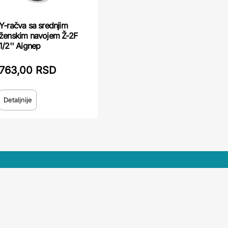
Y-račva sa srednjim
ženskim navojem Ž-2F
1/2'' Aignep
763,00 RSD
Detaljnije