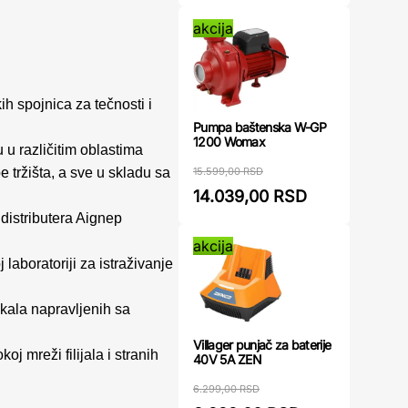
akcija
ih spojnica za tečnosti i
Pumpa baštenska W-GP
.
1200 Womax
u u različitim oblastima
15.599,00 RSD
e tržišta, a sve u skladu sa
14.039,00 RSD
 distributera Aignep
akcija
aboratoriji za istraživanje
ikala napravljenih sa
Villager punjač za baterije
j mreži filijala i stranih
40V 5A ZEN
6.299,00 RSD