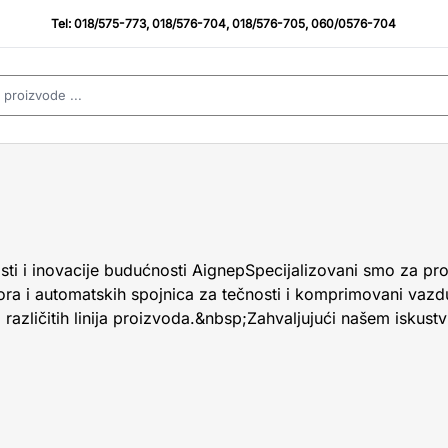
Tel:
018/575-773
,
018/576-704
,
018/576-705
,
060/0576-704
osti i inovacije budućnosti AignepSpecijalizovani smo za proi
tora i automatskih spojnica za tečnosti i komprimovani vazd
azličitih linija proizvoda.&nbsp;Zahvaljujući našem iskustvu 