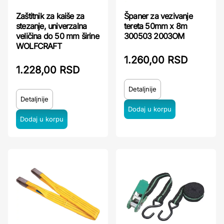
Zaštitnik za kaiše za
Španer za vezivanje
stezanje, univerzalna
tereta 50mm x 8m
veličina do 50 mm širine
300503 2003OM
WOLFCRAFT
1.260,00 RSD
1.228,00 RSD
Detaljnije
Detaljnije