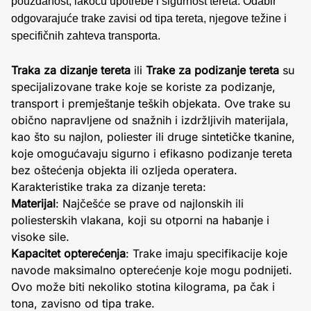
pouzdanost, lakoću upotrebe i sigurnost tereta. Odabir
odgovarajuće trake zavisi od tipa tereta, njegove težine i
specifičnih zahteva transporta.
Traka za dizanje tereta
ili
Trake za podizanje tereta
su
specijalizovane trake koje se koriste za podizanje,
transport i premještanje teških objekata. Ove trake su
obično napravljene od snažnih i izdržljivih materijala,
kao što su najlon, poliester ili druge sintetičke tkanine,
koje omogućavaju sigurno i efikasno podizanje tereta
bez oštećenja objekta ili ozljeda operatera.
Karakteristike traka za dizanje tereta:
Materijal
: Najčešće se prave od najlonskih ili
poliesterskih vlakana, koji su otporni na habanje i
visoke sile.
Kapacitet opterećenja
: Trake imaju specifikacije koje
navode maksimalno opterećenje koje mogu podnijeti.
Ovo može biti nekoliko stotina kilograma, pa čak i
tona, zavisno od tipa trake.