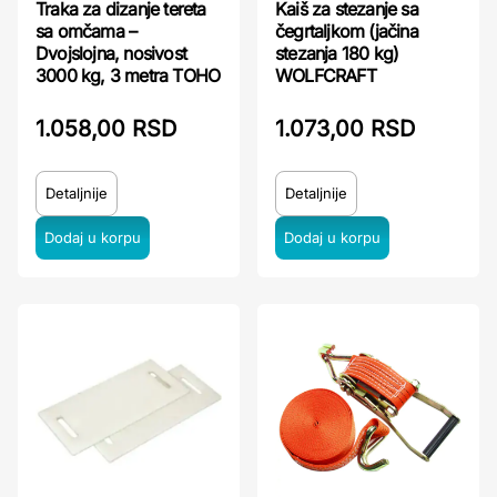
Traka za dizanje tereta
Kaiš za stezanje sa
sa omčama –
čegrtaljkom (jačina
Dvojslojna, nosivost
stezanja 180 kg)
3000 kg, 3 metra TOHO
WOLFCRAFT
1.058,00 RSD
1.073,00 RSD
Detaljnije
Detaljnije