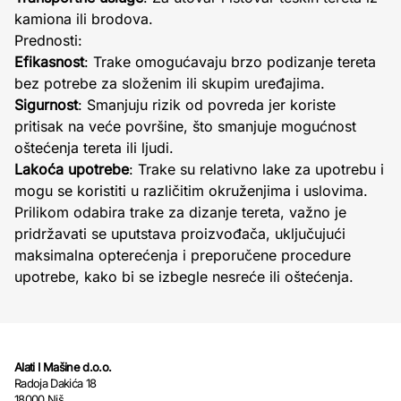
kamiona ili brodova.
Prednosti:
Efikasnost
: Trake omogućavaju brzo podizanje tereta
bez potrebe za složenim ili skupim uređajima.
Sigurnost
: Smanjuju rizik od povreda jer koriste
pritisak na veće površine, što smanjuje mogućnost
oštećenja tereta ili ljudi.
Lakoća upotrebe
: Trake su relativno lake za upotrebu i
mogu se koristiti u različitim okruženjima i uslovima.
Prilikom odabira trake za dizanje tereta, važno je
pridržavati se uputstava proizvođača, uključujući
maksimalna opterećenja i preporučene procedure
upotrebe, kako bi se izbegle nesreće ili oštećenja.
Alati I Mašine d.o.o.
Radoja Dakića 18
18000 Niš