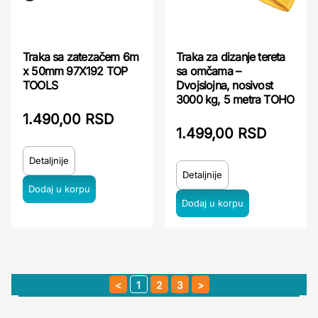
Traka sa zatezačem 6m
Traka za dizanje tereta
x 50mm 97X192 TOP
sa omčama –
TOOLS
Dvojslojna, nosivost
3000 kg, 5 metra TOHO
1.490,00 RSD
1.499,00 RSD
Detaljnije
Detaljnije
1
2
3