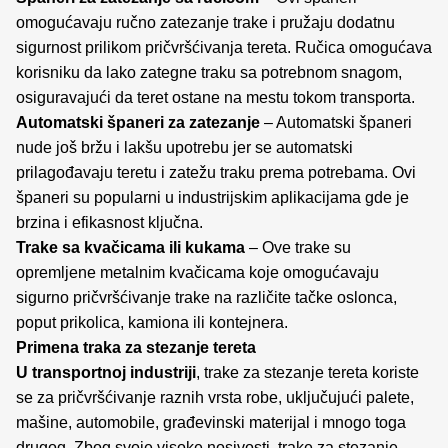
omogućavaju ručno zatezanje trake i pružaju dodatnu
sigurnost prilikom pričvršćivanja tereta. Ručica omogućava
korisniku da lako zategne traku sa potrebnom snagom,
osiguravajući da teret ostane na mestu tokom transporta.
Automatski španeri za zatezanje
– Automatski španeri
nude još bržu i lakšu upotrebu jer se automatski
prilagođavaju teretu i zatežu traku prema potrebama. Ovi
španeri su popularni u industrijskim aplikacijama gde je
brzina i efikasnost ključna.
Trake sa kvačicama ili kukama
– Ove trake su
opremljene metalnim kvačicama koje omogućavaju
sigurno pričvršćivanje trake na različite tačke oslonca,
poput prikolica, kamiona ili kontejnera.
Primena traka za stezanje tereta
U transportnoj industriji
, trake za stezanje tereta koriste
se za pričvršćivanje raznih vrsta robe, uključujući palete,
mašine, automobile, građevinski materijal i mnogo toga
drugog. Zbog svoje visoke nosivosti, trake za stezanje