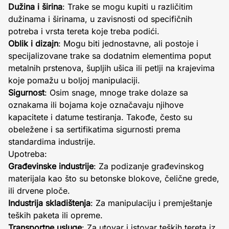
Dužina i širina
: Trake se mogu kupiti u različitim
dužinama i širinama, u zavisnosti od specifičnih
potreba i vrsta tereta koje treba podići.
Oblik i dizajn
: Mogu biti jednostavne, ali postoje i
specijalizovane trake sa dodatnim elementima poput
metalnih prstenova, šupljih ušica ili petlji na krajevima
koje pomažu u boljoj manipulaciji.
Sigurnost
: Osim snage, mnoge trake dolaze sa
oznakama ili bojama koje označavaju njihove
kapacitete i datume testiranja. Takođe, često su
obeležene i sa sertifikatima sigurnosti prema
standardima industrije.
Upotreba:
Građevinske industrije
: Za podizanje građevinskog
materijala kao što su betonske blokove, čelične grede,
ili drvene ploče.
Industrija skladištenja
: Za manipulaciju i premještanje
teških paketa ili opreme.
Transportne usluge
: Za utovar i istovar teških tereta iz