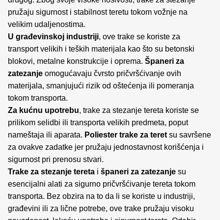
pružaju sigurnost i stabilnost teretu tokom vožnje na
velikim udaljenostima.
U građevinskoj industriji
, ove trake se koriste za
transport velikih i teških materijala kao što su betonski
blokovi, metalne konstrukcije i oprema.
Španeri za
zatezanje
omogućavaju čvrsto pričvršćivanje ovih
materijala, smanjujući rizik od oštećenja ili pomeranja
tokom transporta.
Za kućnu upotrebu
, trake za stezanje tereta koriste se
prilikom selidbi ili transporta velikih predmeta, poput
nameštaja ili aparata.
Poliester trake za teret
su savršene
za ovakve zadatke jer pružaju jednostavnost korišćenja i
sigurnost pri prenosu stvari.
Trake za stezanje tereta
i
španeri za zatezanje
su
esencijalni alati za sigurno pričvršćivanje tereta tokom
transporta. Bez obzira na to da li se koriste u industriji,
građevini ili za lične potrebe, ove trake pružaju visoku