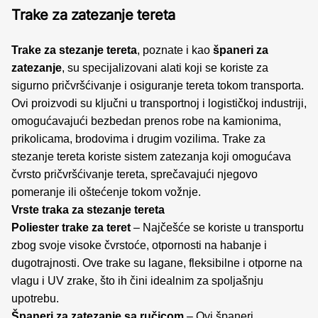
Trake za zatezanje tereta
Trake za stezanje tereta
, poznate i kao
španeri za
zatezanje
, su specijalizovani alati koji se koriste za
sigurno pričvršćivanje i osiguranje tereta tokom transporta.
Ovi proizvodi su ključni u transportnoj i logističkoj industriji,
omogućavajući bezbedan prenos robe na kamionima,
prikolicama, brodovima i drugim vozilima. Trake za
stezanje tereta koriste sistem zatezanja koji omogućava
čvrsto pričvršćivanje tereta, sprečavajući njegovo
pomeranje ili oštećenje tokom vožnje.
Vrste traka za stezanje tereta
Poliester trake za teret
– Najčešće se koriste u transportu
zbog svoje visoke čvrstoće, otpornosti na habanje i
dugotrajnosti. Ove trake su lagane, fleksibilne i otporne na
vlagu i UV zrake, što ih čini idealnim za spoljašnju
upotrebu.
Španeri za zatezanje sa ručicom
– Ovi španeri