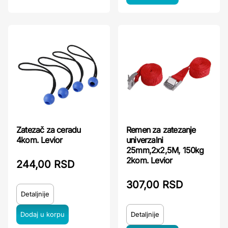
Zatezač za ceradu
Remen za zatezanje
4kom. Levior
univerzalni
25mm,2x2,5M, 150kg
2kom. Levior
244,00 RSD
307,00 RSD
Detaljnije
Detaljnije