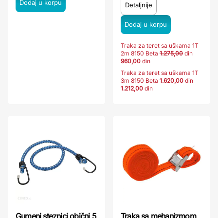
Detaljnije
Traka za teret sa uškama 1T
2m 8150 Beta
1.275,00
din
960,00
din
Traka za teret sa uškama 1T
3m 8150 Beta
1.620,00
din
1.212,00
din
Gumeni steznici obični 5
Traka sa mehanizmom