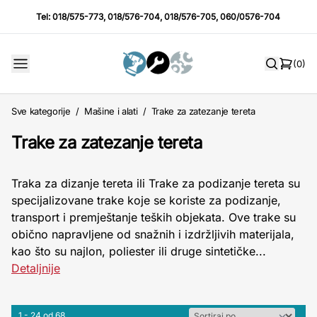
Tel:
018/575-773
,
018/576-704
,
018/576-705
,
060/0576-704
(0)
Sve kategorije
/
Mašine i alati
/
Trake za zatezanje tereta
Trake za zatezanje tereta
Traka za dizanje tereta ili Trake za podizanje tereta su
specijalizovane trake koje se koriste za podizanje,
transport i premještanje teških objekata. Ove trake su
obično napravljene od snažnih i izdržljivih materijala,
kao što su najlon, poliester ili druge sintetičke...
Detaljnije
1 - 24 od 68