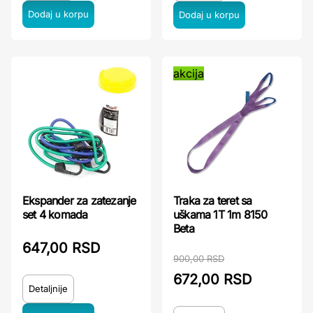
akcija
Ekspander za zatezanje
Traka za teret sa
set 4 komada
uškama 1T 1m 8150
Beta
647,00 RSD
900,00 RSD
672,00 RSD
Detaljnije