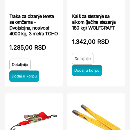
Traka za dizanje tereta
Kaiš za stezanje sa
sa omčama –
alkom (jačina stezanja
Dvojslojna, nosivost
180 kg) WOLFCRAFT
4000 kg, 3 metra TOHO
1.342,00 RSD
1.285,00 RSD
Detaljnije
Detaljnije