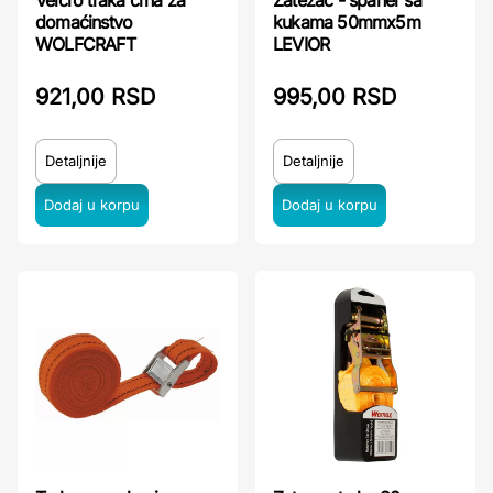
Velcro traka crna za
Zatezač - španer sa
domaćinstvo
kukama 50mmx5m
WOLFCRAFT
LEVIOR
921,00 RSD
995,00 RSD
Detaljnije
Detaljnije