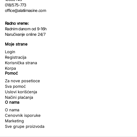
018/575-773
office@alatiimasine.com
Radno vreme:
Radnim danom od 9-16h
Naručivanje online 24/7
Moje strane
Login
Registracija
Korisnička strana
Korpa
Pomoć
Za nove posetioce
Sva pomoć
Uslovi korišćenja
Načini plaćanja
O nama
O nama
Cenovnik isporuke
Marketing
Sve grupe proizvoda