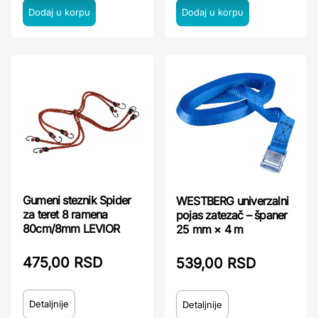
Gumeni steznik Spider
WESTBERG univerzalni
za teret 8 ramena
pojas zatezač – španer
80cm/8mm LEVIOR
25 mm × 4 m
475,00 RSD
539,00 RSD
Detaljnije
Detaljnije