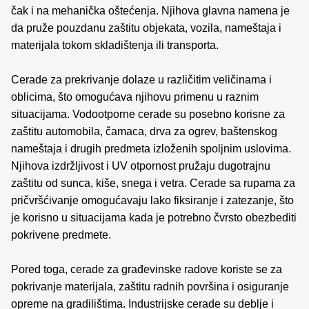
čak i na mehanička oštećenja. Njihova glavna namena je
da pruže pouzdanu zaštitu objekata, vozila, nameštaja i
materijala tokom skladištenja ili transporta.
Cerade za prekrivanje dolaze u različitim veličinama i
oblicima, što omogućava njihovu primenu u raznim
situacijama. Vodootporne cerade su posebno korisne za
zaštitu automobila, čamaca, drva za ogrev, baštenskog
nameštaja i drugih predmeta izloženih spoljnim uslovima.
Njihova izdržljivost i UV otpornost pružaju dugotrajnu
zaštitu od sunca, kiše, snega i vetra. Cerade sa rupama za
pričvršćivanje omogućavaju lako fiksiranje i zatezanje, što
je korisno u situacijama kada je potrebno čvrsto obezbediti
pokrivene predmete.
Pored toga, cerade za građevinske radove koriste se za
pokrivanje materijala, zaštitu radnih površina i osiguranje
opreme na gradilištima. Industrijske cerade su deblje i