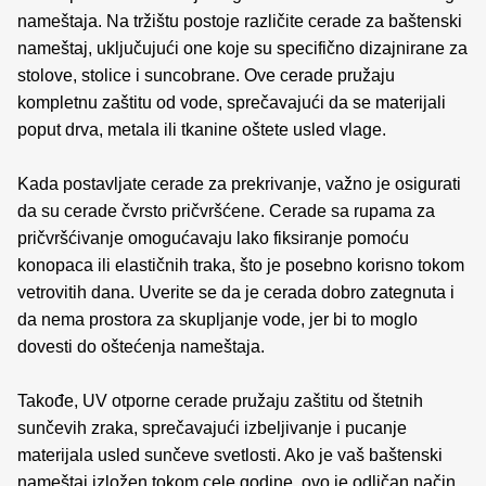
nameštaja. Na tržištu postoje različite cerade za baštenski
nameštaj, uključujući one koje su specifično dizajnirane za
stolove, stolice i suncobrane. Ove cerade pružaju
kompletnu zaštitu od vode, sprečavajući da se materijali
poput drva, metala ili tkanine oštete usled vlage.
Kada postavljate cerade za prekrivanje, važno je osigurati
da su cerade čvrsto pričvršćene. Cerade sa rupama za
pričvršćivanje omogućavaju lako fiksiranje pomoću
konopaca ili elastičnih traka, što je posebno korisno tokom
vetrovitih dana. Uverite se da je cerada dobro zategnuta i
da nema prostora za skupljanje vode, jer bi to moglo
dovesti do oštećenja nameštaja.
Takođe, UV otporne cerade pružaju zaštitu od štetnih
sunčevih zraka, sprečavajući izbeljivanje i pucanje
materijala usled sunčeve svetlosti. Ako je vaš baštenski
nameštaj izložen tokom cele godine, ovo je odličan način