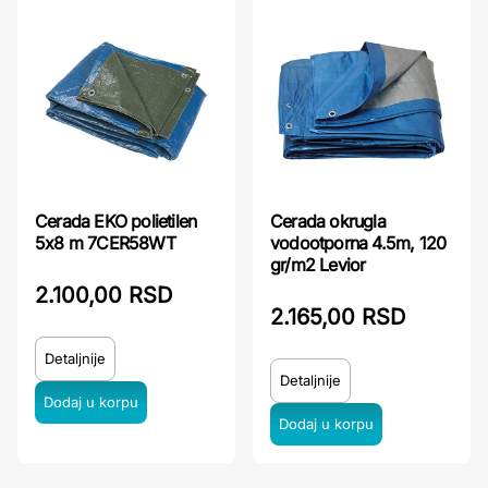
Cerada EKO polietilen
Cerada okrugla
5x8 m 7CER58WT
vodootporna 4.5m, 120
gr/m2 Levior
2.100,00 RSD
2.165,00 RSD
Detaljnije
Detaljnije