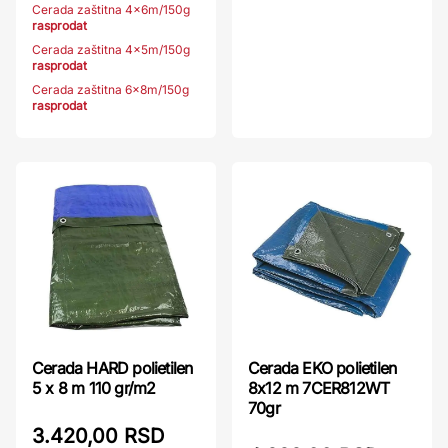
Cerada zaštitna 4x6m/150g
rasprodat
Cerada zaštitna 4x5m/150g
rasprodat
Cerada zaštitna 6x8m/150g
rasprodat
Cerada HARD polietilen
Cerada EKO polietilen
5 x 8 m 110 gr/m2
8x12 m 7CER812WT
70gr
3.420,00 RSD