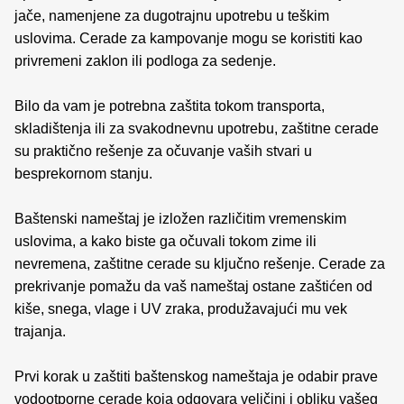
jače, namenjene za dugotrajnu upotrebu u teškim
uslovima. Cerade za kampovanje mogu se koristiti kao
privremeni zaklon ili podloga za sedenje.
Bilo da vam je potrebna zaštita tokom transporta,
skladištenja ili za svakodnevnu upotrebu, zaštitne cerade
su praktično rešenje za očuvanje vaših stvari u
besprekornom stanju.
Baštenski nameštaj je izložen različitim vremenskim
uslovima, a kako biste ga očuvali tokom zime ili
nevremena, zaštitne cerade su ključno rešenje. Cerade za
prekrivanje pomažu da vaš nameštaj ostane zaštićen od
kiše, snega, vlage i UV zraka, produžavajući mu vek
trajanja.
Prvi korak u zaštiti baštenskog nameštaja je odabir prave
vodootporne cerade koja odgovara veličini i obliku vašeg