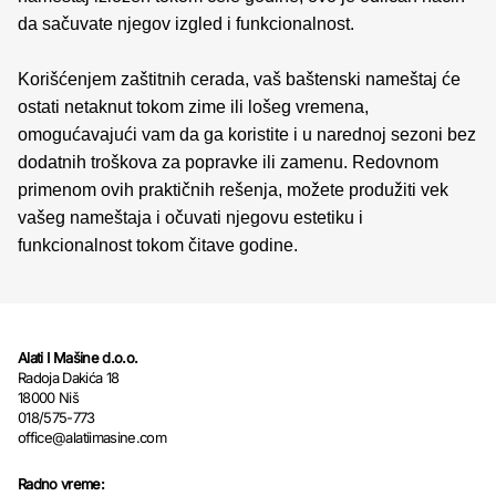
da sačuvate njegov izgled i funkcionalnost.
Korišćenjem zaštitnih cerada, vaš baštenski nameštaj će
ostati netaknut tokom zime ili lošeg vremena,
omogućavajući vam da ga koristite i u narednoj sezoni bez
dodatnih troškova za popravke ili zamenu. Redovnom
primenom ovih praktičnih rešenja, možete produžiti vek
vašeg nameštaja i očuvati njegovu estetiku i
funkcionalnost tokom čitave godine.
Alati I Mašine d.o.o.
Radoja Dakića 18
18000 Niš
018/575-773
office@alatiimasine.com
Radno vreme: