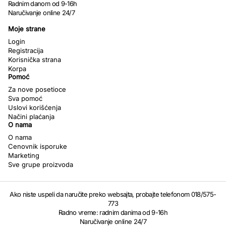
Radnim danom od 9-16h
Naručivanje online 24/7
Moje strane
Login
Registracija
Korisnička strana
Korpa
Pomoć
Za nove posetioce
Sva pomoć
Uslovi korišćenja
Načini plaćanja
O nama
O nama
Cenovnik isporuke
Marketing
Sve grupe proizvoda
Ako niste uspeli da naručite preko websajta, probajte telefonom 018/575-
773
Radno vreme: radnim danima od 9-16h
Naručivanje online 24/7