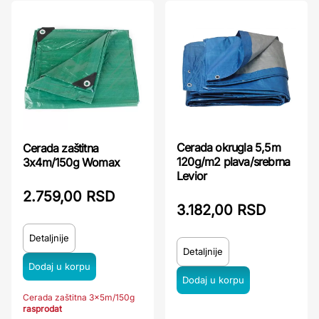
Cerada okrugla 5,5m
Cerada zaštitna
120g/m2 plava/srebrna
3x4m/150g Womax
Levior
2.759,00 RSD
3.182,00 RSD
Detaljnije
Detaljnije
Cerada zaštitna 3x5m/150g
rasprodat