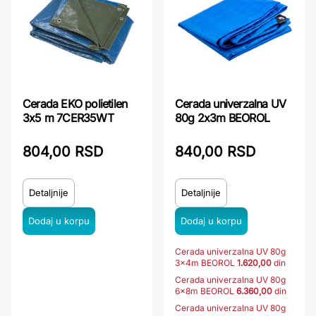
Cerada EKO polietilen
Cerada univerzalna UV
3x5 m 7CER35WT
80g 2x3m BEOROL
804,00 RSD
840,00 RSD
Detaljnije
Detaljnije
Cerada univerzalna UV 80g
3x4m BEOROL
1.620,00
din
Cerada univerzalna UV 80g
6x8m BEOROL
6.360,00
din
Cerada univerzalna UV 80g