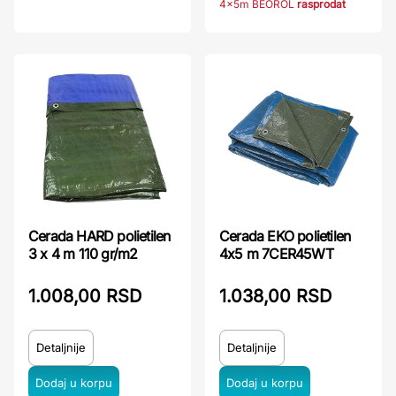
4x5m BEOROL
rasprodat
Cerada HARD polietilen
Cerada EKO polietilen
3 x 4 m 110 gr/m2
4x5 m 7CER45WT
1.008,00 RSD
1.038,00 RSD
Detaljnije
Detaljnije