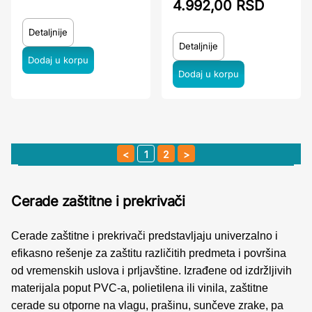
4.992,00 RSD
Detaljnije
Detaljnije
1
2
Cerade zaštitne i prekrivači
Cerade zaštitne i prekrivači predstavljaju univerzalno i
efikasno rešenje za zaštitu različitih predmeta i površina
od vremenskih uslova i prljavštine. Izrađene od izdržljivih
materijala poput PVC-a, polietilena ili vinila, zaštitne
cerade su otporne na vlagu, prašinu, sunčeve zrake, pa