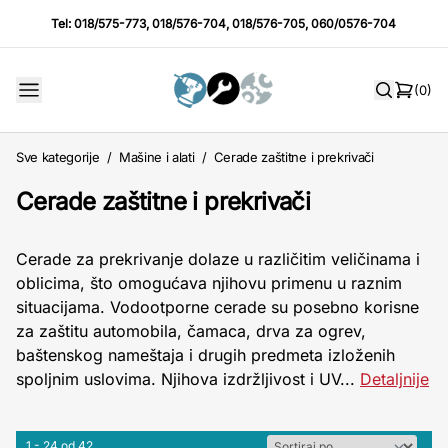
Tel:
018/575-773
,
018/576-704
,
018/576-705
,
060/0576-704
(0)
Sve kategorije
/
Mašine i alati
/
Cerade zaštitne i prekrivači
Cerade zaštitne i prekrivači
Cerade za prekrivanje dolaze u različitim veličinama i
oblicima, što omogućava njihovu primenu u raznim
situacijama. Vodootporne cerade su posebno korisne
za zaštitu automobila, čamaca, drva za ogrev,
baštenskog nameštaja i drugih predmeta izloženih
spoljnim uslovima. Njihova izdržljivost i UV...
Detaljnije
1 - 24 od 42