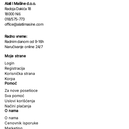
Alati I Mašine d.o.o.
Radoja Dakića 18
18000 Niš
018/575-773
office@alatiimasine.com
Radno vreme:
Radnim danom od 9-16h
Naručivanje online 24/7
Moje strane
Login
Registracija
Korisnička strana
Korpa
Pomoć
Za nove posetioce
Sva pomoć
Uslovi korišćenja
Načini plaćanja
O nama
O nama
Cenovnik isporuke
Marketing