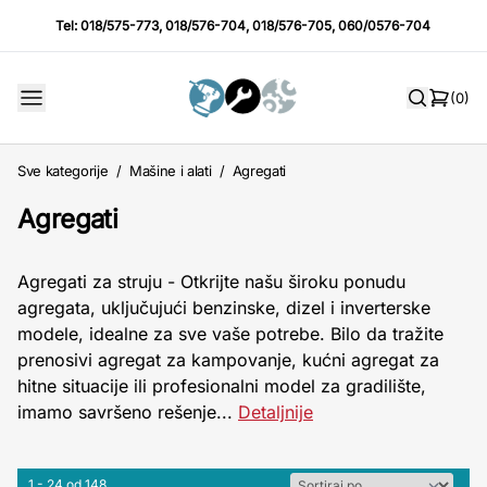
Tel:
018/575-773
,
018/576-704
,
018/576-705
,
060/0576-704
(0)
Sve kategorije
/
Mašine i alati
/
Agregati
Agregati
Agregati za struju - Otkrijte našu široku ponudu
agregata, uključujući benzinske, dizel i inverterske
modele, idealne za sve vaše potrebe. Bilo da tražite
prenosivi agregat za kampovanje, kućni agregat za
hitne situacije ili profesionalni model za gradilište,
imamo savršeno rešenje...
Detaljnije
1 - 24 od 148