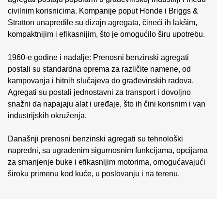
civilnim korisnicima. Kompanije poput Honde i Briggs &
Stratton unapredile su dizajn agregata, čineći ih lakšim,
kompaktnijim i efikasnijim, što je omogućilo širu upotrebu.
1960-e godine i nadalje: Prenosni benzinski agregati
postali su standardna oprema za različite namene, od
kampovanja i hitnih slučajeva do građevinskih radova.
Agregati su postali jednostavni za transport i dovoljno
snažni da napajaju alat i uređaje, što ih čini korisnim i van
industrijskih okruženja.
Današnji prenosni benzinski agregati su tehnološki
napredni, sa ugrađenim sigurnosnim funkcijama, opcijama
za smanjenje buke i efikasnijim motorima, omogućavajući
široku primenu kod kuće, u poslovanju i na terenu.