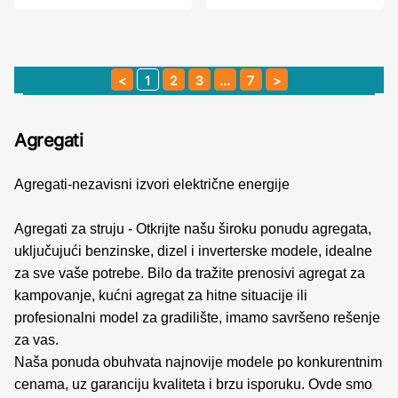
1
2
3
…
7
Agregati
Agregati-nezavisni izvori električne energije
Agregati za struju - Otkrijte našu široku ponudu agregata,
uključujući benzinske, dizel i inverterske modele, idealne
za sve vaše potrebe. Bilo da tražite prenosivi agregat za
kampovanje, kućni agregat za hitne situacije ili
profesionalni model za gradilište, imamo savršeno rešenje
za vas.
Naša ponuda obuhvata najnovije modele po konkurentnim
cenama, uz garanciju kvaliteta i brzu isporuku. Ovde smo