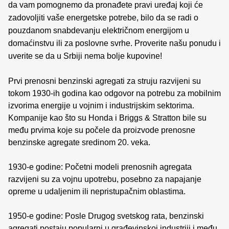
da vam pomognemo da pronađete pravi uređaj koji će
zadovoljiti vaše energetske potrebe, bilo da se radi o
pouzdanom snabdevanju električnom energijom u
domaćinstvu ili za poslovne svrhe. Proverite našu ponudu i
uverite se da u Srbiji nema bolje kupovine!
Prvi prenosni benzinski agregati za struju razvijeni su
tokom 1930-ih godina kao odgovor na potrebu za mobilnim
izvorima energije u vojnim i industrijskim sektorima.
Kompanije kao što su Honda i Briggs & Stratton bile su
među prvima koje su počele da proizvode prenosne
benzinske agregate sredinom 20. veka.
1930-e godine: Početni modeli prenosnih agregata
razvijeni su za vojnu upotrebu, posebno za napajanje
opreme u udaljenim ili nepristupačnim oblastima.
1950-e godine: Posle Drugog svetskog rata, benzinski
agregati postaju popularni u građevinskoj industriji i među