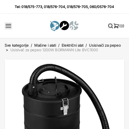
Tel:
018/575-773
,
018/576-704
,
018/576-705
,
060/0576-704
(0)
Sve kategorije
/
Mašine i alati
/
Električni alat
/
Usisivači za pepeo
>
Usisivač za pepeo 1200W BORMANN Lite BVC1000