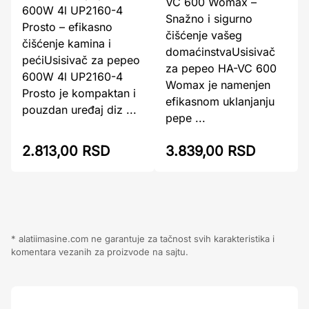
VC 600 Womax –
600W 4l UP2160-4
Snažno i sigurno
Prosto – efikasno
čišćenje vašeg
čišćenje kamina i
domaćinstvaUsisivač
pećiUsisivač za pepeo
za pepeo HA-VC 600
600W 4l UP2160-4
Womax je namenjen
Prosto je kompaktan i
efikasnom uklanjanju
pouzdan uređaj diz ...
pepe ...
2.813,00 RSD
3.839,00 RSD
* alatiimasine.com ne garantuje za tačnost svih karakteristika i
komentara vezanih za proizvode na sajtu.