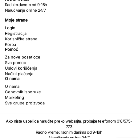
Radnim danom od 9-16h
Naručivanje online 24/7
Moje strane
Login
Registracija
Korisnička strana
Korpa
Pomoć
Za nove posetioce
Sva pomoć
Uslovi korišćenja
Načini plaćanja
O nama
O nama
Cenovnik isporuke
Marketing
Sve grupe proizvoda
Ako niste uspeli da naručite preko websajta, probajte telefonom 018/575-
773
Radno vreme: radnim danima od 9-16h
Naručivanje online 24/7