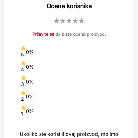
Ocene korisnika
Prijavite se
da biste ocenili proizvod.
0%
5
0%
4
0%
3
0%
2
0%
1
Ukoliko ste koristili ovaj proizvod, molimo