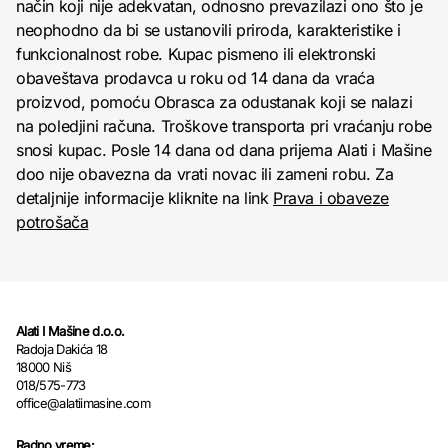
način koji nije adekvatan, odnosno prevazilazi ono što je
neophodno da bi se ustanovili priroda, karakteristike i
funkcionalnost robe. Kupac pismeno ili elektronski
obaveštava prodavca u roku od 14 dana da vraća
proizvod, pomoću Obrasca za odustanak koji se nalazi
na poledjini računa. Troškove transporta pri vraćanju robe
snosi kupac. Posle 14 dana od dana prijema Alati i Mašine
doo nije obavezna da vrati novac ili zameni robu. Za
detaljnije informacije kliknite na link
Prava i obaveze
potrošača
Alati I Mašine d.o.o.
Radoja Dakića 18
18000 Niš
018/575-773
office@alatiimasine.com
Radno vreme: