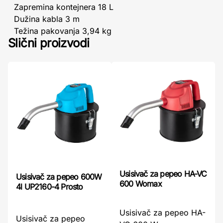
Zapremina kontejnera 18 L
Dužina kabla 3 m
Težina pakovanja 3,94 kg
Slični proizvodi
Usisivač za pepeo HA-VC
Usisivač za pepeo 600W
600 Womax
4l UP2160-4 Prosto
Usisivač za pepeo HA-
Usisivač za pepeo