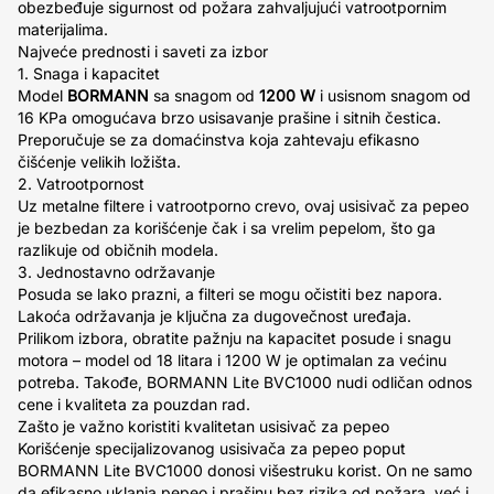
obezbeđuje sigurnost od požara zahvaljujući vatrootpornim
materijalima.
Najveće prednosti i saveti za izbor
1. Snaga i kapacitet
Model
BORMANN
sa snagom od
1200 W
i usisnom snagom od
16 KPa omogućava brzo usisavanje prašine i sitnih čestica.
Preporučuje se za domaćinstva koja zahtevaju efikasno
čišćenje velikih ložišta.
2. Vatrootpornost
Uz metalne filtere i vatrootporno crevo, ovaj usisivač za pepeo
je bezbedan za korišćenje čak i sa vrelim pepelom, što ga
razlikuje od običnih modela.
3. Jednostavno održavanje
Posuda se lako prazni, a filteri se mogu očistiti bez napora.
Lakoća održavanja je ključna za dugovečnost uređaja.
Prilikom izbora, obratite pažnju na kapacitet posude i snagu
motora – model od 18 litara i 1200 W je optimalan za većinu
potreba. Takođe, BORMANN Lite BVC1000 nudi odličan odnos
cene i kvaliteta za pouzdan rad.
Zašto je važno koristiti kvalitetan usisivač za pepeo
Korišćenje specijalizovanog usisivača za pepeo poput
BORMANN Lite BVC1000 donosi višestruku korist. On ne samo
da efikasno uklanja pepeo i prašinu bez rizika od požara, već i