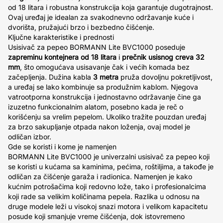
od 18 litara i robustna konstrukcija koja garantuje dugotrajnost.
Ovaj uređaj je idealan za svakodnevno održavanje kuće i
dvorišta, pružajući brzo i bezbedno čišćenje.
Ključne karakteristike i prednosti
Usisivač za pepeo BORMANN Lite BVC1000 poseduje
zapreminu kontejnera od 18 litara
i
prečnik usisnog creva 32
mm
, što omogućava usisavanje čak i većih komada bez
začepljenja. Dužina kabla
3 metra
pruža dovoljnu pokretljivost,
a uređaj se lako kombinuje sa produžnim kablom. Njegova
vatrootporna konstrukcija i jednostavno održavanje čine ga
izuzetno funkcionalnim alatom, posebno kada je reč o
korišćenju sa vrelim pepelom. Ukoliko tražite pouzdan uređaj
za brzo sakupljanje otpada nakon loženja, ovaj model je
odličan izbor.
Gde se koristi i kome je namenjen
BORMANN Lite BVC1000 je univerzalni usisivač za pepeo koji
se koristi u kućama sa kaminima, pećima, roštiljima, a takođe je
odličan za čišćenje garaža i radionica. Namenjen je kako
kućnim potrošačima koji redovno lože, tako i profesionalcima
koji rade sa velikim količinama pepela. Razlika u odnosu na
druge modele leži u visokoj snazi motora i velikom kapacitetu
posude koji smanjuje vreme čišćenja, dok istovremeno