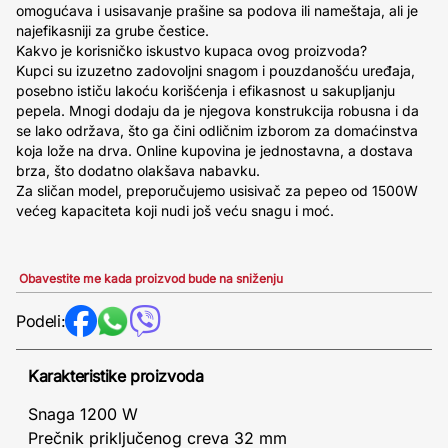
omogućava i usisavanje prašine sa podova ili nameštaja, ali je
najefikasniji za grube čestice.
Kakvo je korisničko iskustvo kupaca ovog proizvoda?
Kupci su izuzetno zadovoljni snagom i pouzdanošću uređaja,
posebno ističu lakoću korišćenja i efikasnost u sakupljanju
pepela. Mnogi dodaju da je njegova konstrukcija robusna i da
se lako održava, što ga čini odličnim izborom za domaćinstva
koja lože na drva. Online kupovina je jednostavna, a dostava
brza, što dodatno olakšava nabavku.
Za sličan model, preporučujemo usisivač za pepeo od 1500W
većeg kapaciteta koji nudi još veću snagu i moć.
Obavestite me kada proizvod bude na sniženju
Podeli:
Karakteristike proizvoda
Snaga 1200 W
Prečnik priključenog creva 32 mm