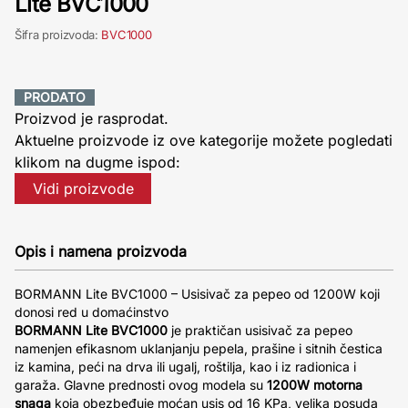
Lite BVC1000
Šifra proizvoda:
BVC1000
PRODATO
Proizvod je rasprodat.
Aktuelne proizvode iz ove kategorije možete pogledati
klikom na dugme ispod:
Vidi proizvode
Opis i namena proizvoda
BORMANN Lite BVC1000 – Usisivač za pepeo od 1200W koji
donosi red u domaćinstvo
BORMANN Lite BVC1000
je praktičan usisivač za pepeo
namenjen efikasnom uklanjanju pepela, prašine i sitnih čestica
iz kamina, peći na drva ili ugalj, roštilja, kao i iz radionica i
garaža. Glavne prednosti ovog modela su
1200W motorna
snaga
koja obezbeđuje moćan usis od 16 KPa, velika posuda