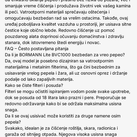
smanjuje vreme čišćenja i produžava životni vek vašeg kamina
ili peći. Vatrootporni materijali sprečavaju oštećenja i
omogućavaju bezbedan rad sa vrelim ostacima. Takođe, ovaj
uređaj poboljšava kvalitet vazduha u prostoriji, jer usisava sitne
čestice koje obično lebde. Redovno čišćenje uz pomoć
pouzdanog alata doprinosi očuvanju domaćinstva i zdravlju
stanara, dok istovremeno štedi energiju i novac.
FAQ – Često postavljana pitanja
Da li je BORMANN Lite BVC1000 bezbedan za vreo pepeo?
Da, ovaj model je posebno dizajniran sa vatrootpornim
materijalima i metalnim filterima, što ga čini bezbednim za
usisavanje vrelog pepela i žara, ali uz osnovni oprez i držanje
podalje od lako zapaljivih materija.
Kako se čiste filteri i posuda?
Filteri se mogu očistiti ispiranjem vodom posle svake upotrebe,
dok se posuda od 18 litara lako prazni i pere. Preporučuje se
redovno održavanje kako bi se održala maksimalna usisna
snaga.
Da li se ovaj usisivač može koristiti za druge namene osim
pepela?
Svakako, idealan je za čišćenje roštilja, skara, radionica i
garaža od sitnijeg otpada. Njegova visoka usisna snaga