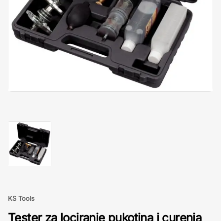
KS Tools
Tester za lociranje pukotina i curenja