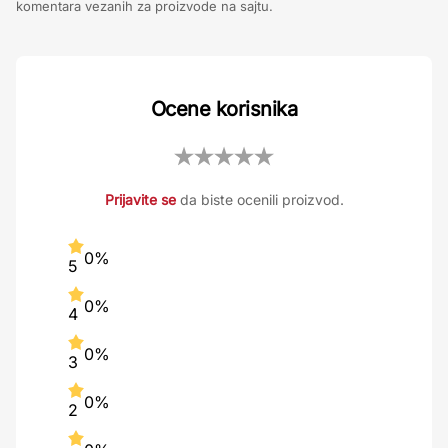
komentara vezanih za proizvode na sajtu.
Ocene korisnika
Prijavite se
da biste ocenili proizvod.
0%
5
0%
4
0%
3
0%
2