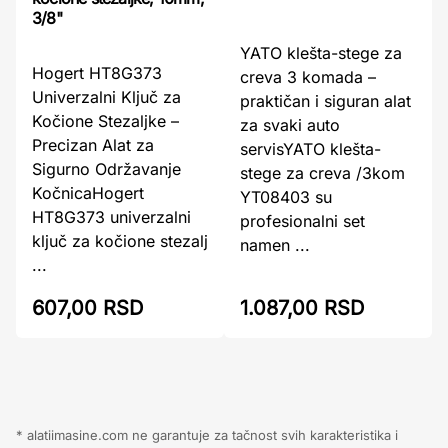
3/8"
YATO klešta-stege za
Hogert HT8G373
creva 3 komada –
Univerzalni Ključ za
praktičan i siguran alat
Kočione Stezaljke –
za svaki auto
Precizan Alat za
servisYATO klešta-
Sigurno Održavanje
stege za creva /3kom
KočnicaHogert
YT08403 su
HT8G373 univerzalni
profesionalni set
ključ za kočione stezalj
namen ...
...
607,00 RSD
1.087,00 RSD
* alatiimasine.com ne garantuje za tačnost svih karakteristika i