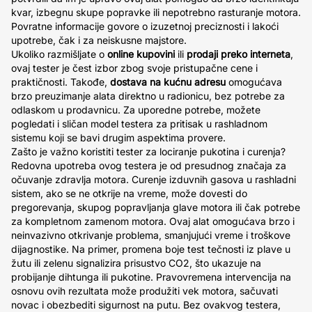
kvar, izbegnu skupe popravke ili nepotrebno rasturanje motora.
Povratne informacije govore o izuzetnoj preciznosti i lakoći
upotrebe, čak i za neiskusne majstore.
Ukoliko razmišljate o
online kupovini
ili
prodaji preko interneta
,
ovaj tester je čest izbor zbog svoje pristupačne cene i
praktičnosti. Takođe,
dostava na kućnu adresu
omogućava
brzo preuzimanje alata direktno u radionicu, bez potrebe za
odlaskom u prodavnicu. Za uporedne potrebe, možete
pogledati i sličan model testera za pritisak u rashladnom
sistemu koji se bavi drugim aspektima provere.
Zašto je važno koristiti tester za lociranje pukotina i curenja?
Redovna upotreba ovog testera je od presudnog značaja za
očuvanje zdravlja motora. Curenje izduvnih gasova u rashladni
sistem, ako se ne otkrije na vreme, može dovesti do
pregorevanja, skupog popravljanja glave motora ili čak potrebe
za kompletnom zamenom motora. Ovaj alat omogućava brzo i
neinvazivno otkrivanje problema, smanjujući vreme i troškove
dijagnostike. Na primer, promena boje test tečnosti iz plave u
žutu ili zelenu signalizira prisustvo CO2, što ukazuje na
probijanje dihtunga ili pukotine. Pravovremena intervencija na
osnovu ovih rezultata može produžiti vek motora, sačuvati
novac i obezbediti sigurnost na putu. Bez ovakvog testera,