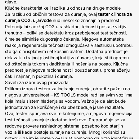
glave.
Ključne karakteristike i razlika u odnosu na druge modele
Za razliku od običnih testova za curenje, ovaj
tester cilindra za
curenje CO2, ulja/vode
nudi nekoliko značajnih prednosti.
Potencijalni sadržaj CO2 u rashladnoj tečnosti postaje vidljiv
trenutno – odlivi se detektuju kroz prebojenost test tečnosti,
čime se eliminiše dugotrajno čekanje. Njegova automatska
reakcija regeneracije tečnosti omogućava višestruku upotrebu,
što ga čini isplativim i efikasnim alatom. Dodatna prednost je
dolazak u trajnoj plastičnoj kutiji za čuvanje, koja štiti opremu
od oštećenja tokom skladištenja ili nošenja na posao. Ključna
prednost je njegova racionalnost i pouzdanost u pronalaženju
čak i najmanjih pukotina i curenja.
Saveti za izbor ovog proizvoda
Prilikom izbora testera za lociranje curenja, obratite pažnju na
njegovu univerzalnost – KS TOOLS model radi sa svim vozilima
koja imaju sistem hlađenja sa vodom. Važno je da alat bude
jednostavan za korišćenje i da obezbeđuje jasne rezultate.
Ovaj tester ispunjava sve te kriterijume, a njegova regeneracija
test tečnosti smanjuje dodatne troškove. Preporučuje se za
redovne provere rashladnog sistema, posebno kod starijih
vozila ili kada postoje sumnje na curenje. Mnogi korisnici su
potvrdili da im je upravo ovaj alat pomogao da brzo identifikuju