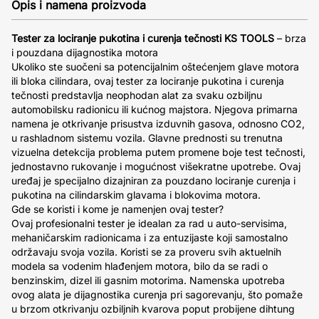
Opis i namena proizvoda
Tester za lociranje pukotina i curenja tečnosti KS TOOLS
– brza
i pouzdana dijagnostika motora
Ukoliko ste suočeni sa potencijalnim oštećenjem glave motora
ili bloka cilindara, ovaj tester za lociranje pukotina i curenja
tečnosti predstavlja neophodan alat za svaku ozbiljnu
automobilsku radionicu ili kućnog majstora. Njegova primarna
namena je otkrivanje prisustva izduvnih gasova, odnosno CO2,
u rashladnom sistemu vozila. Glavne prednosti su trenutna
vizuelna detekcija problema putem promene boje test tečnosti,
jednostavno rukovanje i mogućnost višekratne upotrebe. Ovaj
uređaj je specijalno dizajniran za pouzdano lociranje curenja i
pukotina na cilindarskim glavama i blokovima motora.
Gde se koristi i kome je namenjen ovaj tester?
Ovaj profesionalni tester je idealan za rad u auto-servisima,
mehaničarskim radionicama i za entuzijaste koji samostalno
održavaju svoja vozila. Koristi se za proveru svih aktuelnih
modela sa vodenim hlađenjem motora, bilo da se radi o
benzinskim, dizel ili gasnim motorima. Namenska upotreba
ovog alata je dijagnostika curenja pri sagorevanju, što pomaže
u brzom otkrivanju ozbiljnih kvarova poput probijene dihtung