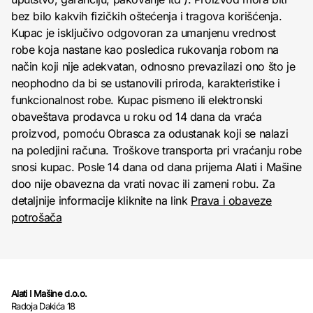
bez bilo kakvih fizičkih oštećenja i tragova korišćenja.
Kupac je isključivo odgovoran za umanjenu vrednost
robe koja nastane kao posledica rukovanja robom na
način koji nije adekvatan, odnosno prevazilazi ono što je
neophodno da bi se ustanovili priroda, karakteristike i
funkcionalnost robe. Kupac pismeno ili elektronski
obaveštava prodavca u roku od 14 dana da vraća
proizvod, pomoću Obrasca za odustanak koji se nalazi
na poledjini računa. Troškove transporta pri vraćanju robe
snosi kupac. Posle 14 dana od dana prijema Alati i Mašine
doo nije obavezna da vrati novac ili zameni robu. Za
detaljnije informacije kliknite na link
Prava i obaveze
potrošača
Alati I Mašine d.o.o.
Radoja Dakića 18