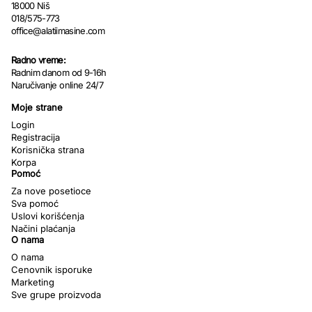
18000 Niš
018/575-773
office@alatiimasine.com
Radno vreme:
Radnim danom od 9-16h
Naručivanje online 24/7
Moje strane
Login
Registracija
Korisnička strana
Korpa
Pomoć
Za nove posetioce
Sva pomoć
Uslovi korišćenja
Načini plaćanja
O nama
O nama
Cenovnik isporuke
Marketing
Sve grupe proizvoda