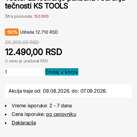
tečnosti KS TOOLS
Šifra proizvoda:
150.1910
-
50%
Ušteda
12.710
RSD
25.200,00 RSD
12.490,00 RSD
U cenu je uračunat PDV
Akcija traje od: 09.08.2026.
do:
07.09.2026.
Vreme isporuke: 2 - 7 dana
Cena isporuke:
po cenovniku
Deklaracija