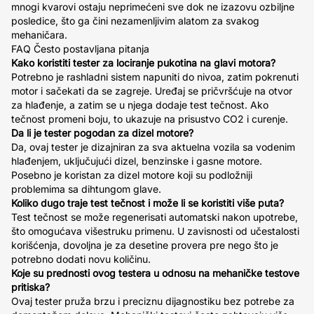
mnogi kvarovi ostaju neprimećeni sve dok ne izazovu ozbiljne
posledice, što ga čini nezamenljivim alatom za svakog
mehaničara.
FAQ Često postavljana pitanja
Kako koristiti tester za lociranje pukotina na glavi motora?
Potrebno je rashladni sistem napuniti do nivoa, zatim pokrenuti
motor i sačekati da se zagreje. Uređaj se pričvršćuje na otvor
za hlađenje, a zatim se u njega dodaje test tečnost. Ako
tečnost promeni boju, to ukazuje na prisustvo CO2 i curenje.
Da li je tester pogodan za dizel motore?
Da, ovaj tester je dizajniran za sva aktuelna vozila sa vodenim
hlađenjem, uključujući dizel, benzinske i gasne motore.
Posebno je koristan za dizel motore koji su podložniji
problemima sa dihtungom glave.
Koliko dugo traje test tečnost i može li se koristiti više puta?
Test tečnost se može regenerisati automatski nakon upotrebe,
što omogućava višestruku primenu. U zavisnosti od učestalosti
korišćenja, dovoljna je za desetine provera pre nego što je
potrebno dodati novu količinu.
Koje su prednosti ovog testera u odnosu na mehaničke testove
pritiska?
Ovaj tester pruža brzu i preciznu dijagnostiku bez potrebe za