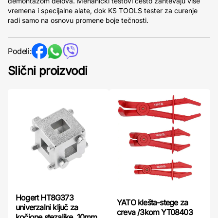
demontažom delova. Mehanički testovi često zahtevaju više
vremena i specijalne alate, dok KS TOOLS tester za curenje
radi samo na osnovu promene boje tečnosti.
Podeli:
Slični proizvodi
Hogert HT8G373
YATO klešta-stege za
univerzalni ključ za
creva /3kom YT08403
kočione stezaljke, 10mm,