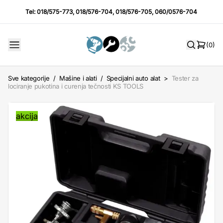
Tel:
018/575-773
,
018/576-704
,
018/576-705
,
060/0576-704
(0)
Sve kategorije
/
Mašine i alati
/
Specijalni auto alat
>
Tester za
lociranje pukotina i curenja tečnosti KS TOOLS
akcija