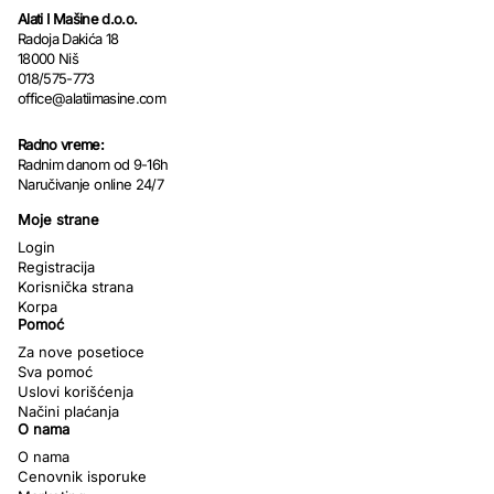
Alati I Mašine d.o.o.
Radoja Dakića 18
18000 Niš
018/575-773
office@alatiimasine.com
Radno vreme:
Radnim danom od 9-16h
Naručivanje online 24/7
Moje strane
Login
Registracija
Korisnička strana
Korpa
Pomoć
Za nove posetioce
Sva pomoć
Uslovi korišćenja
Načini plaćanja
O nama
O nama
Cenovnik isporuke