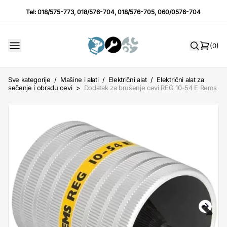
Tel:
018/575-773
,
018/576-704
,
018/576-705
,
060/0576-704
(0)
Sve kategorije
/
Mašine i alati
/
Električni alat
/
Električni alat za
sečenje i obradu cevi
>
Dodatak za brušenje cevi REG 10-54 E Rems