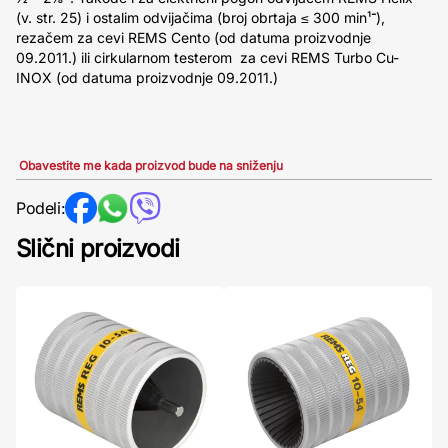
(v. str. 25) i ostalim odvijačima (broj obrtaja ≤ 300 min־¹),
rezačem za cevi REMS Cento (od datuma proizvodnje
09.2011.) ili cirkularnom testerom za cevi REMS Turbo Cu-
INOX (od datuma proizvodnje 09.2011.)
Obavestite me kada proizvod bude na sniženju
Podeli:
Slični proizvodi