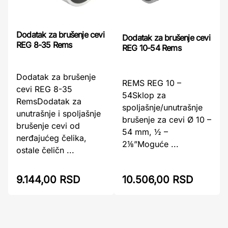
Dodatak za brušenje cevi
Dodatak za brušenje cevi
REG 8-35 Rems
REG 10-54 Rems
Dodatak za brušenje
REMS REG 10 –
cevi REG 8-35
54Sklop za
RemsDodatak za
spoljašnje/unutrašnje
unutrašnje i spoljašnje
brušenje za cevi Ø 10 –
brušenje cevi od
54 mm, ½ –
nerđajućeg čelika,
2⅛”Moguće ...
ostale čeličn ...
9.144,00 RSD
10.506,00 RSD