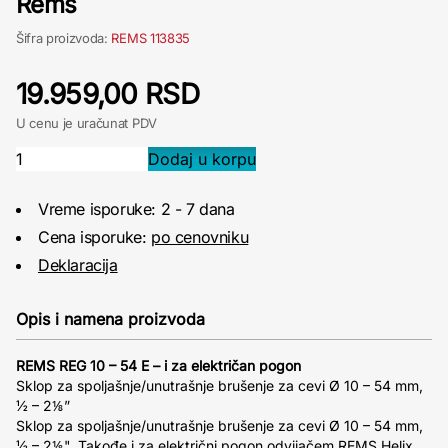
Rems
Šifra proizvoda:
REMS 113835
19.959,00 RSD
U cenu je uračunat PDV
Vreme isporuke: 2 - 7 dana
Cena isporuke:
po cenovniku
Deklaracija
Opis i namena proizvoda
REMS REG 10 – 54 E – i za električan pogon
Sklop za spoljašnje/unutrašnje brušenje za cevi Ø 10 – 54 mm,
½ – 2⅛”
Sklop za spoljašnje/unutrašnje brušenje za cevi Ø 10 – 54 mm,
½ – 2⅛". Takođe i za električni pogon odvijačem REMS Helix