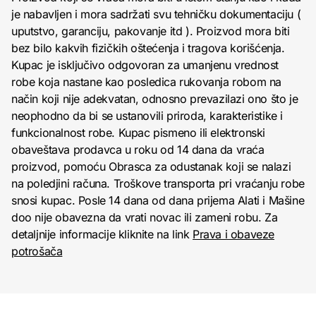
je nabavljen i mora sadržati svu tehničku dokumentaciju (
uputstvo, garanciju, pakovanje itd ). Proizvod mora biti
bez bilo kakvih fizičkih oštećenja i tragova korišćenja.
Kupac je isključivo odgovoran za umanjenu vrednost
robe koja nastane kao posledica rukovanja robom na
način koji nije adekvatan, odnosno prevazilazi ono što je
neophodno da bi se ustanovili priroda, karakteristike i
funkcionalnost robe. Kupac pismeno ili elektronski
obaveštava prodavca u roku od 14 dana da vraća
proizvod, pomoću Obrasca za odustanak koji se nalazi
na poledjini računa. Troškove transporta pri vraćanju robe
snosi kupac. Posle 14 dana od dana prijema Alati i Mašine
doo nije obavezna da vrati novac ili zameni robu. Za
detaljnije informacije kliknite na link
Prava i obaveze
potrošača