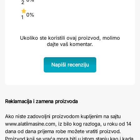
2
0%
1
Ukoliko ste koristili ovaj proizvod, molimo
dajte vaš komentar.
Napiši recenziju
Reklamacija i zamena proizvoda
Ako niste zadovoljni proizvodom kupljenim na sajtu
www.alatiimasine.com, iz bilo kog razloga, u roku od 14
dana od dana prijema robe možete vratiti proizvod.
Proizvod koji se vraća mora biti u istom stanju kao i kada