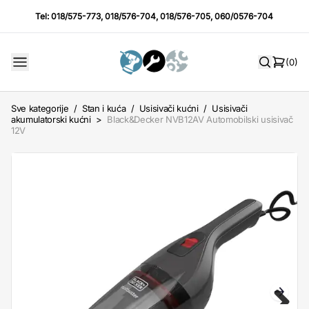
Tel:
018/575-773
,
018/576-704
,
018/576-705
,
060/0576-704
(0)
Sve kategorije
/
Stan i kuća
/
Usisivači kućni
/
Usisivači
akumulatorski kućni
>
Black&Decker NVB12AV Automobilski usisivač
12V