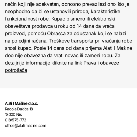
način koji nije adekvatan, odnosno prevazilazi ono što je
neophodno da bi se ustanovili priroda, karakteristike i
funkcionalnost robe. Kupac pismeno ili elektronski
obaveštava prodavca u roku od 14 dana da vraća
proizvod, pomoću Obrasca za odustanak koji se nalazi
na poledjini računa. Troškove transporta pri vraćanju robe
snosi kupac. Posle 14 dana od dana prijema Alati i Mašine
doo nije obavezna da vrati novac ili zameni robu. Za
detaljnije informacije kliknite na link
Prava i obaveze
potrošača
Alati I Mašine d.o.o.
Radoja Dakića 18
18000 Niš
018/575-773
office@alatiimasine.com