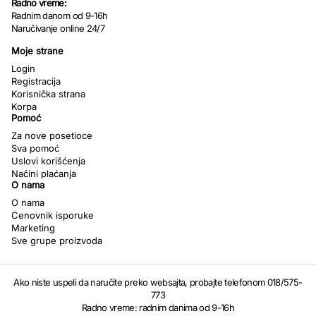
Radno vreme:
Radnim danom od 9-16h
Naručivanje online 24/7
Moje strane
Login
Registracija
Korisnička strana
Korpa
Pomoć
Za nove posetioce
Sva pomoć
Uslovi korišćenja
Načini plaćanja
O nama
O nama
Cenovnik isporuke
Marketing
Sve grupe proizvoda
Ako niste uspeli da naručite preko websajta, probajte telefonom 018/575-
773
Radno vreme: radnim danima od 9-16h