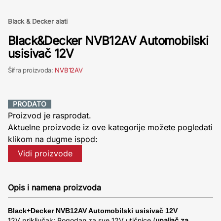
Black & Decker alati
Black&Decker NVB12AV Automobilski
usisivač 12V
Šifra proizvoda:
NVB12AV
PRODATO
Proizvod je rasprodat.
Aktuelne proizvode iz ove kategorije možete pogledati
klikom na dugme ispod:
Vidi proizvode
Opis i namena proizvoda
Black+Decker NVB12AV Automobilski usisivač 12V
12V priključak: Pogodan za sve 12V utičnice (
upaljač za