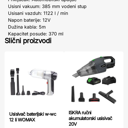
Usisni vakuum: 385 mm vodeni stup
Usisani vazduh: 1122 l / min
Napon baterije: 12V
Dužina kabla: 5m
Kapacitet posude: 370 ml
Slični proizvodi
ISKRA ručni
Usisivač baterijski w-wc
akumulatorski usisivač
12 li WOMAX
20V