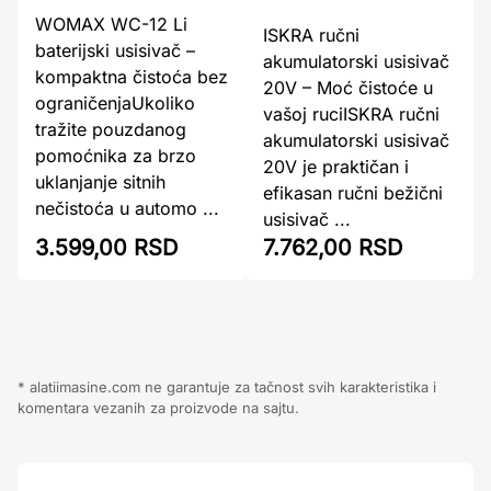
WOMAX WC-12 Li
ISKRA ručni
baterijski usisivač –
akumulatorski usisivač
kompaktna čistoća bez
20V – Moć čistoće u
ograničenjaUkoliko
vašoj ruciISKRA ručni
tražite pouzdanog
akumulatorski usisivač
pomoćnika za brzo
20V je praktičan i
uklanjanje sitnih
efikasan ručni bežični
nečistoća u automo ...
usisivač ...
3.599,00 RSD
7.762,00 RSD
* alatiimasine.com ne garantuje za tačnost svih karakteristika i
komentara vezanih za proizvode na sajtu.