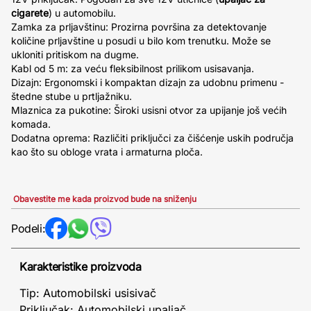
cigarete
) u automobilu.
Zamka za prljavštinu: Prozirna površina za detektovanje
količine prljavštine u posudi u bilo kom trenutku. Može se
ukloniti pritiskom na dugme.
Kabl od 5 m: za veću fleksibilnost prilikom usisavanja.
Dizajn: Ergonomski i kompaktan dizajn za udobnu primenu -
štedne stube u prtljažniku.
Mlaznica za pukotine: Široki usisni otvor za upijanje još većih
komada.
Dodatna oprema: Različiti priključci za čišćenje uskih područja
kao što su obloge vrata i armaturna ploča.
Obavestite me kada proizvod bude na sniženju
Podeli:
Karakteristike proizvoda
Tip: Automobilski usisivač
Priključak: Automobilski upaljač