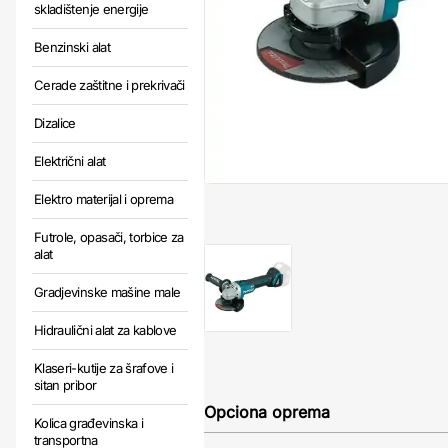
skladištenje energije
Benzinski alat
Cerade zaštitne i prekrivači
Dizalice
Električni alat
Elektro materijal i oprema
Futrole, opasači, torbice za
alat
Gradjevinske mašine male
Hidraulični alat za kablove
Klaseri-kutije za šrafove i
sitan pribor
Opciona oprema
Kolica građevinska i
transportna