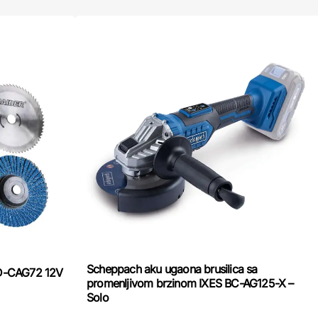
Scheppach aku ugaona brusilica sa
 RD-CAG72 12V
promenljivom brzinom IXES BC-AG125-X –
Solo