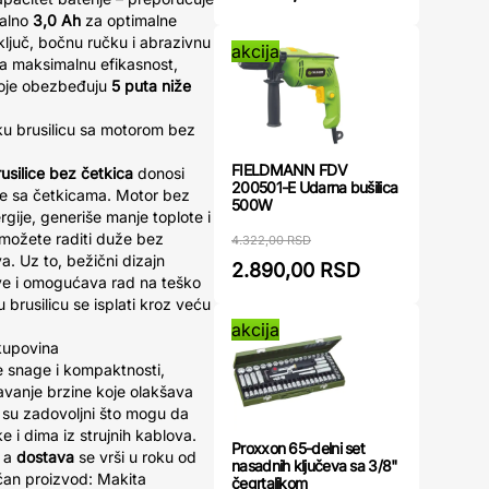
malno
3,0 Ah
za optimalne
ključ, bočnu ručku i abrazivnu
akcija
Za maksimalnu efikasnost,
 koje obezbeđuju
5 puta niže
sku brusilicu sa motorom bez
FIELDMANN FDV
silice bez četkica
donosi
200501-E Udarna bušilica
le sa četkicama. Motor bez
500W
ergije, generiše manje toplote i
 možete raditi duže bez
4.322,00 RSD
a. Uz to, bežični dizajn
2.890,00 RSD
love i omogućava rad na teško
 brusilicu se isplati kroz veću
akcija
 kupovina
e snage i kompaktnosti,
vanje brzine koje olakšava
i su zadovoljni što mogu da
 i dima iz strujnih kablova.
Proxxon 65-delni set
, a
dostava
se vrši u roku od
nasadnih ključeva sa 3/8"
ičan proizvod: Makita
čegrtaljkom