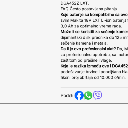
DGA452Z LXT.
FAQ Često postavljana pitanja
Koje baterije su kompatibilne sa ov
svim Makita 18V LXT Li-ion baterij
3,0 Ah za optimalno vreme rada.
Može li se koristiti za sečenje kame
dijamantski disk prečnika do 125 mm,
sečenje kamena i metala.
Da li je ovo profesionalni alat?
Da, Ma
za profesionalnu upotrebu, sa moto
zaštitom od prašine i vlage.
Koja je razlika između ove i DGA45
podešavanje brzine i poboljšano h
fiksni broj obrtaja od 10.000 o/min.
Podeli: