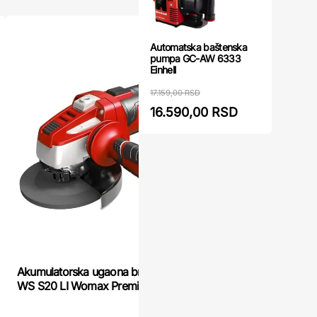
akcija
Automatska baštenska
pumpa GC-AW 6333
Einhell
17.159,00 RSD
16.590,00 RSD
Akumulato
Akumulatorska ugaona brusilica P20 AKU GP-
Scheppach
WS S20 LI Womax Premium