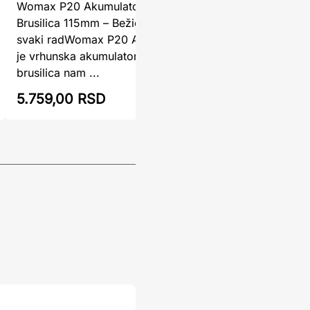
Akumulato
Womax P20 Akumulatorska Ugaona
AG125-X 
Brusilica 115mm – Bežična sloboda za
ugaona br
svaki radWomax P20 AKU GP-WS S20 LI
za rezanje
je vrhunska akumulatorska ugaona
brusilica nam ...
8.400,00 R
5.759,00 RSD
5.874,