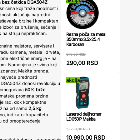
akcija
ca bez četkica DGA504Z
nicima koji traže mobilnost i
osti uključuju napredni
ešavanje brzine i kompaktan
e izbor za brušenje, sečenje i
k na struju nepraktičan.
Rezna ploča za metal
350mmx3.5x25.4
Karbosan
onalne majstore, servisere i
bradu kamena, metala i drveta,
570,00 RSD
ne električne energije – na
290,00 RSD
nom. Namenjena je svima koji
uzdanost Makita brenda.
 najveće prednosti
akcija
 DGA504Z donosi revoluciju u
a omogućava
50% brže
tomatska promena brzine
uje rad, dok kompaktne
ežina od samo
2,5 kg
Laserski daljinomer
o, indikator kapaciteta
LD050P Makita
tu od preopterećenja
13.790,00 RSD
10.990,00 RSD
apacitet baterije – preporučuje