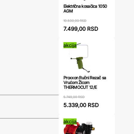
Električna kosačica 1050
AGM
10.500,00 RSD
7.499,00 RSD
akcija
Proxxon Ručni Rezač sa
Vrućom Žicom
THERMOCUT 12/E
5.748,00 RSD
5.339,00 RSD
akcija