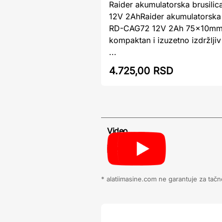
Raider akumulatorska brusil
12V 2AhRaider akumulatorska 
RD-CAG72 12V 2Ah 75x10mm
kompaktan i izuzetno izdržljiv 
...
4.725,00 RSD
Video
* alatiimasine.com ne garantuje za tačn