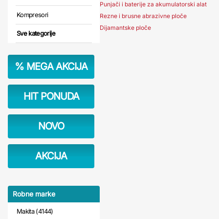
Punjači i baterije za akumulatorski alat
Kompresori
Rezne i brusne abrazivne ploče
Dijamantske ploče
Sve kategorije
%
MEGA AKCIJA
HIT PONUDA
NOVO
AKCIJA
Robne marke
Makita (4144)