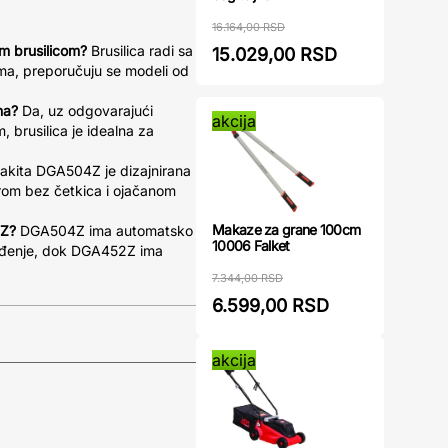
16.164,00 RSD
om brusilicom?
Brusilica radi sa
15.029,00 RSD
ama, preporučuju se modeli od
na?
Da, uz odgovarajući
akcija
 brusilica je idealna za
kita DGA504Z je dizajnirana
rom bez četkica i ojačanom
Makaze za grane 100cm
2Z?
DGA504Z ima automatsko
10006 Falket
lađenje, dok DGA452Z ima
7.344,00 RSD
6.599,00 RSD
akcija