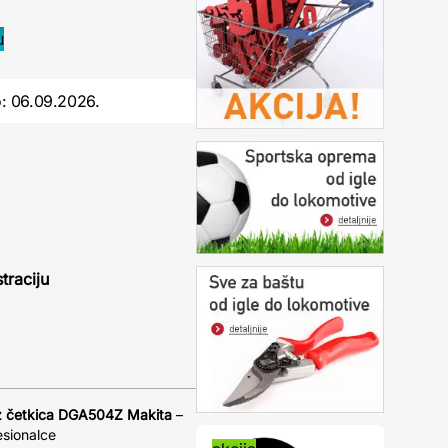
o:
06.09.2026.
traciju
ez četkica DGA504Z Makita
–
esionalce