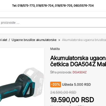
Tel:
018/575-773
,
018/576-704
,
018/576-705
,
060/0576-704
i alat
/
Ugaone brusilice akumulatorske
>
Akumulatorska ugaona brusilic
Makita
Akumulatorska ugaona
četkica DGA504Z Mak
Šifra proizvoda:
DGA504Z
-
20%
Ušteda
5.000
RSD
24.590,00 RSD
19.590,00 RSD