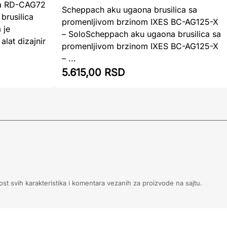
ica RD-CAG72
Scheppach aku ugaona brusilica sa
brusilica
promenljivom brzinom IXES BC-AG125-X
 je
– SoloScheppach aku ugaona brusilica sa
alat dizajnir
promenljivom brzinom IXES BC-AG125-X
– ...
5.615,00 RSD
ost svih karakteristika i komentara vezanih za proizvode na sajtu.