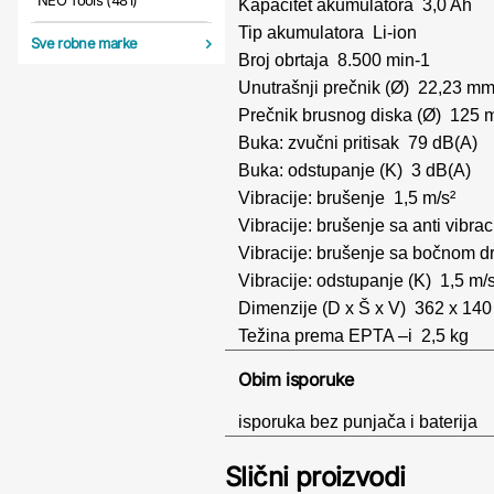
NEO Tools (481)
Kapacitet akumulatora 3,0 Ah
Tip akumulatora Li-ion
Sve robne marke
Broj obrtaja 8.500 min-1
Unutrašnji prečnik (Ø) 22,23 m
Prečnik brusnog diska (Ø) 125
Buka: zvučni pritisak 79 dB(A)
Buka: odstupanje (K) 3 dB(A)
Vibracije: brušenje 1,5 m/s²
Vibracije: brušenje sa anti vib
Vibracije: brušenje sa bočnom d
Vibracije: odstupanje (K) 1,5 m/s
Dimenzije (D x Š x V) 362 x 14
Težina prema EPTA –i 2,5 kg
Obim isporuke
isporuka bez punjača i baterija
Slični proizvodi