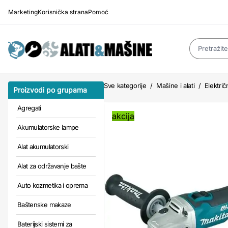
Marketing
Korisnička strana
Pomoć
Sve kategorije
/
Mašine i alati
/
Električn
Proizvodi po grupama
Agregati
akcija
Akumulatorske lampe
Alat akumulatorski
Alat za održavanje bašte
Auto kozmetika i oprema
Baštenske makaze
Baterijski sistemi za