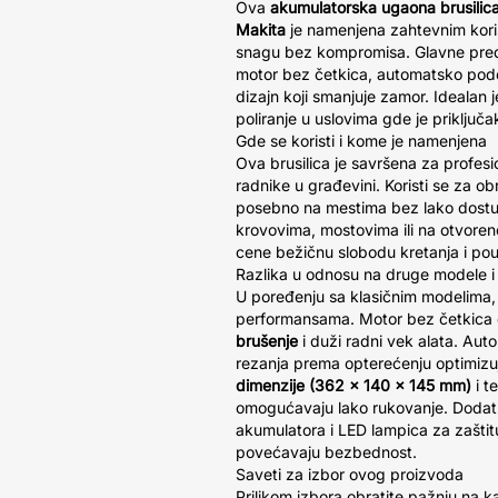
Ova
akumulatorska ugaona brusili
Makita
je namenjena zahtevnim koris
snagu bez kompromisa. Glavne predn
motor bez četkica, automatsko pod
dizajn koji smanjuje zamor. Idealan j
poliranje u uslovima gde je priključa
Gde se koristi i kome je namenjena
Ova brusilica je savršena za profesi
radnike u građevini. Koristi se za o
posebno na mestima bez lako dostup
krovovima, mostovima ili na otvore
cene bežičnu slobodu kretanja i po
Razlika u odnosu na druge modele i
U poređenju sa klasičnim modelima,
performansama. Motor bez četkic
brušenje
i duži radni vek alata. Au
rezanja prema opterećenju optimiz
dimenzije (362 x 140 x 145 mm)
i t
omogućavaju lako rukovanje. Dodatn
akumulatora i LED lampica za zašti
povećavaju bezbednost.
Saveti za izbor ovog proizvoda
Prilikom izbora obratite pažnju na k