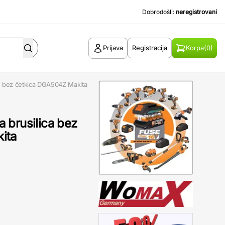
Dobrodošli:
neregistrovani
Prijava
Registracija
Korpa
(0)
a bez četkica DGA504Z Makita
 brusilica bez
ita