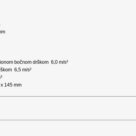
m
 mm
racionom bočnom drškom 6,0 m/s²
rškom 6,5 m/s²
²
0 x 145 mm