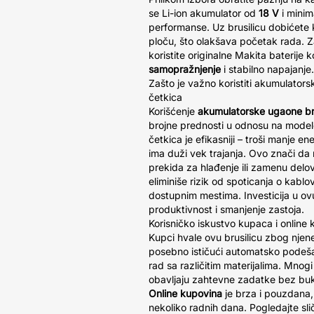
se Li-ion akumulator od
18 V
i mini
performanse. Uz brusilicu dobićete 
ploču, što olakšava početak rada. 
koristite originalne Makita baterije
samopražnjenje
i stabilno napajanje.
Zašto je važno koristiti akumulator
četkica
Korišćenje
akumulatorske ugaone bru
brojne prednosti u odnosu na mode
četkica je efikasniji – troši manje en
ima duži vek trajanja. Ovo znači da
prekida za hlađenje ili zamenu delov
eliminiše rizik od spoticanja o kab
dostupnim mestima. Investicija u ovu
produktivnost i smanjenje zastoja.
Korisničko iskustvo kupaca i online
Kupci hvale ovu brusilicu zbog njen
posebno ističući automatsko podeša
rad sa različitim materijalima. Mnog
obavljaju zahtevne zadatke bez buke
Online kupovina
je brza i pouzdana
nekoliko radnih dana. Pogledajte sl