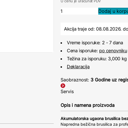
U cenu je uračunat PDV
Akcija traje od: 08.08.2026.
d
Vreme isporuke: 2 - 7 dana
Cena isporuke:
po cenovniku
Težina za isporuku: 3,000 kg
Deklaracija
Saobraznost:
3 Godine uz regis
Servis
Opis i namena proizvoda
Akumulatorska ugaona brusilica b
Napredna bežična brusilica za prof