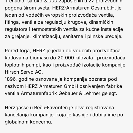
Trenutno, sa oko 3.000 zaposlenih u 27 proizvodnih
pogona širom sveta, HERZ-Armaturen Ges.m.b.H. je
jedan od vodećih evropskih proizvođača ventila,
fitinga, ventila za regulaciju krugova, dinamičkih
regulatora i termostatskih ventila za kućne instalacije
za grejanje, klimatizaciju, sanitarne i plinske uređaje.
Pored toga, HERZ je jedan od vodećih proizvođača
kotlova na biomasu do 20.000 kilovata i proizvođača
toplotnih pumpi, kao i proizvođač izolacije kompanije
Hirsch Servo AG.
1896. godine osnovana je kompanija poznata pod
nazivom HERZ Armaturen GmbH osnivanjem fabrike
ventila Armaturenfabrik Gebauer & Lehrner gelegt.
Herzgasse u Beču-Favoriten je prva registrovana
kancelarija kompanije, koja je kasnije i dobila ime po
globalnom koncernu.