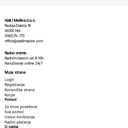
Alati I Mašine d.o.o.
Radoja Dakića 18
18000 Niš
018/575-773
office@alatiimasine.com
Radno vreme:
Radnim danom od 9-16h
Naručivanje online 24/7
Moje strane
Login
Registracija
Korisnička strana
Korpa
Pomoć
Za nove posetioce
Sva pomoć
Uslovi korišćenja
Načini plaćanja
O nama