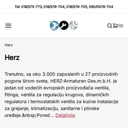
Tel:
018/575-773
,
018/576-704
,
018/576-705
,
060/0576-704
(0)
Herz
Herz
Trenutno, sa oko 3.000 zaposlenih u 27 proizvodnih
pogona širom sveta, HERZ-Armaturen Ges.m.b.H. je
jedan od vodećih evropskih proizvođača ventila,
fitinga, ventila za regulaciju krugova, dinamičkih
regulatora i termostatskih ventila za kućne instalacije
za grejanje, klimatizaciju, sanitarne i plinske
uređaje.&nbsp;Pored...
Detaljnije