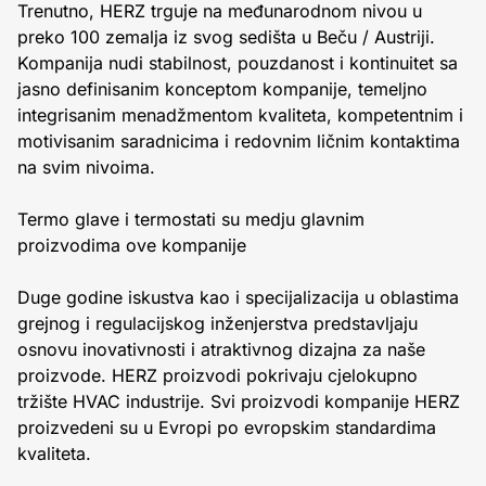
Trenutno, HERZ trguje na međunarodnom nivou u
preko 100 zemalja iz svog sedišta u Beču / Austriji.
Kompanija nudi stabilnost, pouzdanost i kontinuitet sa
jasno definisanim konceptom kompanije, temeljno
integrisanim menadžmentom kvaliteta, kompetentnim i
motivisanim saradnicima i redovnim ličnim kontaktima
na svim nivoima.
Termo glave i termostati su medju glavnim
proizvodima ove kompanije
Duge godine iskustva kao i specijalizacija u oblastima
grejnog i regulacijskog inženjerstva predstavljaju
osnovu inovativnosti i atraktivnog dizajna za naše
proizvode. HERZ proizvodi pokrivaju cjelokupno
tržište HVAC industrije. Svi proizvodi kompanije HERZ
proizvedeni su u Evropi po evropskim standardima
kvaliteta.