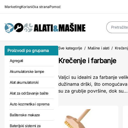
Marketing
Korisnička strana
Pomoć
Sve kategorije
/
Mašine i alati
/
Krečenj
Proizvodi po grupama
Krečenje i farbanje
Agregati
Akumulatorske lampe
Valjci su idealni za farbanje vel
Alat akumulatorski
dužinama drški, što omogućava 
su za grublje površine, dok su..
Alat za održavanje bašte
Auto kozmetika i oprema
Baštenske makaze
Baterijski sistemi za