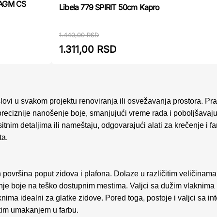
S AGM CS
Libela 779 SPIRIT 50cm Kapro
1.440,00 RSD
1.311,00 RSD
lovi u svakom projektu renoviranja ili osvežavanja prostora. Pr
reciznije nanošenje boje, smanjujući vreme rada i poboljšavajući
itnim detaljima ili nameštaju, odgovarajući alati za krečenje i f
ta.
h površina poput zidova i plafona. Dolaze u različitim veličinama
je boje na teško dostupnim mestima. Valjci sa dužim vlaknima 
knima idealni za glatke zidove. Pored toga, postoje i valjci sa 
stim umakanjem u farbu.