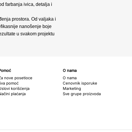
 farbanja ivica, detalja i
đenja prostora. Od valjaka i
i efikasnije nanošenje boje
 rezultate u svakom projektu
Pomoć
O nama
Za nove posetioce
O nama
Sva pomoć
Cenovnik isporuke
Uslovi korišćenja
Marketing
Načini plaćanja
Sve grupe proizvoda