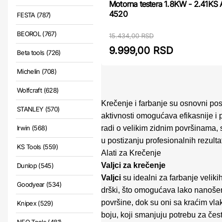
Motorna testera 1.8KW - 2.41K
4520
FESTA (787)
BEOROL (767)
15.434,00 RSD
9.999,00 RSD
Beta tools (726)
Michelin (708)
Wolfcraft (628)
Krečenje i farbanje su osnovni pos
STANLEY (570)
aktivnosti omogućava efikasnije i p
radi o velikim zidnim površinama, s
Irwin (568)
u postizanju profesionalnih rezulta
KS Tools (559)
Alati za Krečenje
Valjci za krečenje
Dunlop (545)
Valjci
su idealni za farbanje veliki
Goodyear (534)
drški, što omogućava lako nanošen
površine, dok su oni sa kraćim vla
Knipex (529)
boju, koji smanjuju potrebu za če