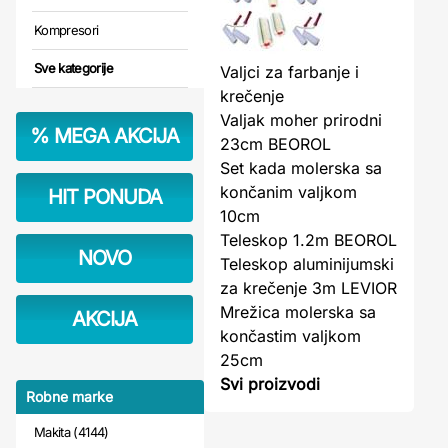
Kompresori
Sve kategorije
Valjci za farbanje i
krečenje
Valjak moher prirodni
%
MEGA AKCIJA
23cm BEOROL
Set kada molerska sa
končanim valjkom
HIT PONUDA
10cm
Teleskop 1.2m BEOROL
NOVO
Teleskop aluminijumski
za krečenje 3m LEVIOR
Mrežica molerska sa
AKCIJA
končastim valjkom
25cm
Svi proizvodi
Robne marke
Makita (4144)