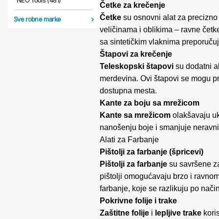
NEO Tools (481)
Četke za krečenje
Četke
su osnovni alat za precizno
Sve robne marke
veličinama i oblikima – ravne četk
sa sintetičkim vlaknima preporuču
Štapovi za krečenje
Teleskopski štapovi
su dodatni al
merdevina. Ovi štapovi se mogu pro
dostupna mesta.
Kante za boju sa mrežicom
Kante sa mrežicom
olakšavaju uk
nanošenju boje i smanjuje neravn
Alati za Farbanje
Pištolji za farbanje (špricevi)
Pištolji za farbanje
su savršene za
pištolji omogućavaju brzo i ravnome
farbanje, koje se razlikuju po način
Pokrivne folije i trake
Zaštitne folije
i
lepljive trake
koris