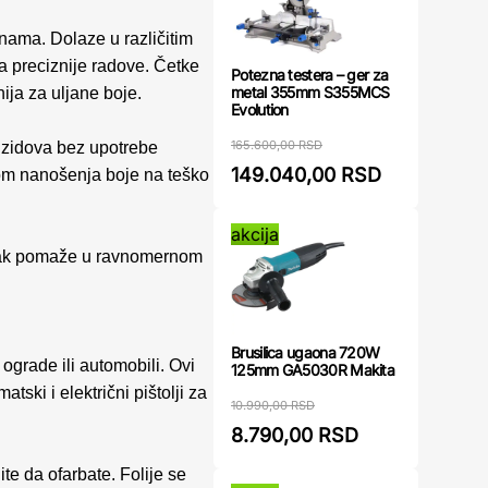
nama. Dolaze u različitim
a preciznije radove. Četke
Potezna testera – ger za
metal 355mm S355MCS
ija za uljane boje.
Evolution
165.600,00 RSD
h zidova bez upotrebe
149.040,00 RSD
kom nanošenja boje na teško
akcija
atak pomaže u ravnomernom
Brusilica ugaona 720W
ograde ili automobili. Ovi
125mm GA5030R Makita
ski i električni pištolji za
10.990,00 RSD
8.790,00 RSD
te da ofarbate. Folije se