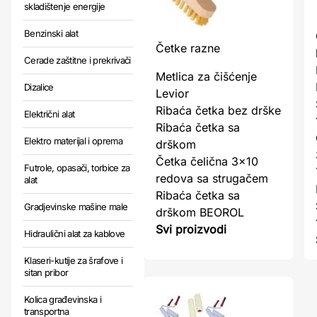
skladištenje energije
Benzinski alat
Četke razne
Cerade zaštitne i prekrivači
Metlica za čišćenje
Dizalice
Levior
Ribaća četka bez drške
Električni alat
Ribaća četka sa
Elektro materijal i oprema
drškom
Četka čelična 3x10
Futrole, opasači, torbice za
redova sa strugačem
alat
Ribaća četka sa
Gradjevinske mašine male
drškom BEOROL
Svi proizvodi
Hidraulični alat za kablove
Klaseri-kutije za šrafove i
sitan pribor
Kolica građevinska i
transportna