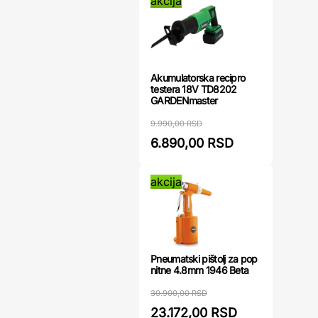
akcija
Akumulatorska recipro
testera 18V TD8202
GARDENmaster
9.990,00 RSD
6.890,00 RSD
akcija
Pneumatski pištolj za pop
nitne 4.8mm 1946 Beta
30.900,00 RSD
23.172,00 RSD