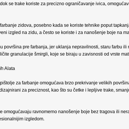
 dok se trake koriste za precizno ograničavanje ivica, omogućava
farbanje zidova, posebno kada se koriste tehnike poput tapkanja 
ni izgled na zidu, a često se koriste i za nanošenje boje na m
u površina pre farbanja, jer uklanja nepravilnosti, staru farbu i
ličite granulacije šmirgli, koje se biraju u zavisnosti od vrste ma
ih Alata
 i pištolje za farbanje omogućava brzo prekrivanje velikih površi
dizajnirani za preciznost, kao što su četke i lepljive trake, sma
banje omogućavaju ravnomerno nanošenje boje bez tragova ili nerav
fesionalnijim izgledom.