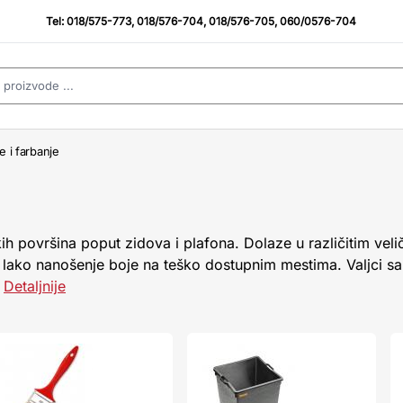
Tel:
018/575-773
,
018/576-704
,
018/576-705
,
060/0576-704
e i farbanje
ikih površina poput zidova i plafona. Dolaze u različitim veli
lako nanošenje boje na teško dostupnim mestima. Valjci s
.
Detaljnije