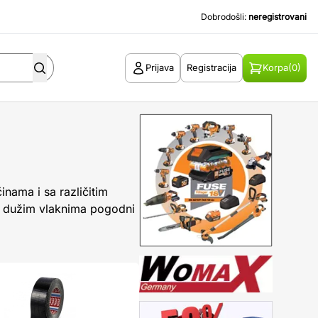
Dobrodošli:
neregistrovani
Prijava
Registracija
Korpa
(0)
činama i sa različitim
a dužim vlaknima pogodni