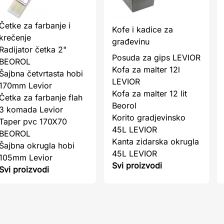
Četke za farbanje i
Kofe i kadice za
krečenje
građevinu
Radijator četka 2"
Posuda za gips LEVIOR
BEOROL
Kofa za malter 12l
Šajbna četvrtasta hobi
LEVIOR
170mm Levior
Kofa za malter 12 lit
Četka za farbanje flah
Beorol
3 komada Levior
Korito gradjevinsko
Taper pvc 170X70
45L LEVIOR
BEOROL
Kanta zidarska okrugla
Šajbna okrugla hobi
45L LEVIOR
105mm Levior
Svi proizvodi
Svi proizvodi