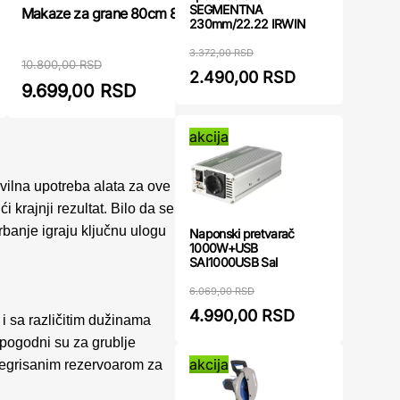
SEGMENTNA
Makaze za grane 80cm 8011 Falket
Pumpa ba
230mm/22.22 IRWIN
3.372,00 RSD
10.800,00 RSD
10.199,00 R
2.490,00 RSD
9.699,00 RSD
7.990,
akcija
avilna upotreba alata za ove
 krajnji rezultat. Bilo da se
arbanje igraju ključnu ulogu
Naponski pretvarač
1000W+USB
SAI1000USB Sal
6.069,00 RSD
4.990,00 RSD
 i sa različitim dužinama
pogodni su za grublje
akcija
integrisanim rezervoarom za