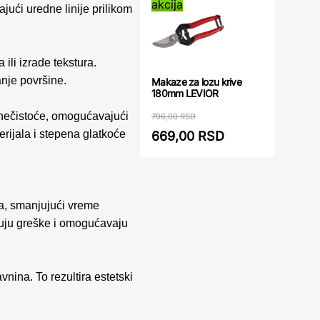
akcija
jući uredne linije prilikom
ili izrade tekstura.
anje površine.
Makaze za lozu krive
180mm LEVIOR
li nečistoće, omogućavajući
706,00 RSD
terijala i stepena glatkoće
669,00 RSD
na, smanjujući vreme
njuju greške i omogućavaju
nina. To rezultira estetski