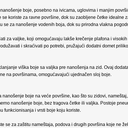
 nanošenje boje, posebno na ivicama, uglovima i manjim površi
e se koriste za ravne površine, dok su zaobljene četke idealne z
ju se za nanošenje vodenih boja, dok su prirodna vlakna pogodn
ati za valjke, koji omogućavaju lakše krečenje plafona i visoki
dužavati i skraćivati po potrebi, pružajući dodatni domet prili
lanjanje viška boje sa valjka pre nanošenja na zid. Ovaj dod
ine na površinama, omogućavajući ujednačen sloj boje.
 nanošenje boje na veće površine, kao što su zidovi, nameštaj, 
rno nanošenje boje, bez tragova četke ili valjka. Postoje pneumat
u funkcionisanja i vrsti boje koju koriste.
te se za zaštitu nameštaja, podova i drugih površina koje ne želi