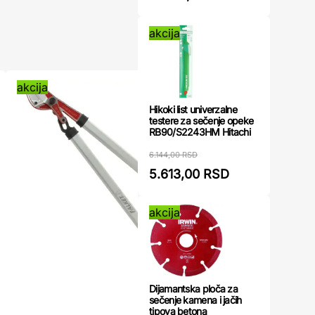
akcija
akcija
akcija
Hikoki list univerzalne
testere za sečenje opeke
RB90/S2243HM Hitachi
6.144,00 RSD
5.613,00 RSD
akcija
Dijamantska ploča za
sečenje kamena i jačih
tipova betona