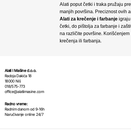
Alati poput četki i traka pružaju p
manjih površina. Preciznost ovih a
Alati za krečenje i farbanje
igraju
četki, do pištolja za farbanje i zaš
na različite površine. Korišćenjem 
krečenja ili farbanja.
Alati I Mašine d.o.o.
Radoja Dakića 18
18000 Niš
018/575-773
office@alatiimasine.com
Radno vreme:
Radnim danom od 9-16h
Naručivanje online 24/7