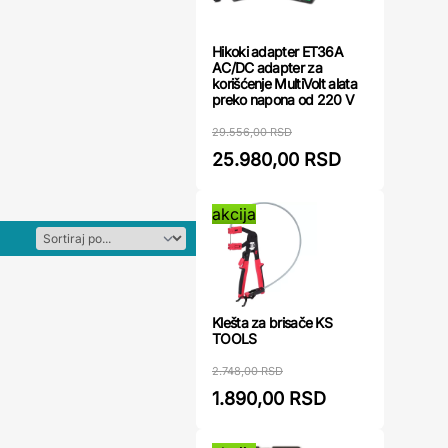
Hikoki adapter ET36A
AC/DC adapter za
korišćenje MultiVolt alata
preko napona od 220 V
29.556,00 RSD
25.980,00 RSD
akcija
Klešta za brisače KS
TOOLS
2.748,00 RSD
1.890,00 RSD