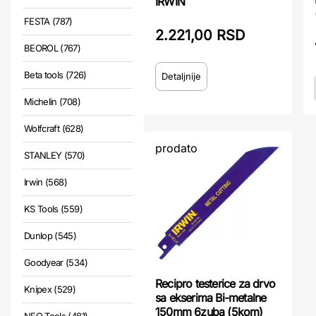
IRWIN
FESTA (787)
2.221,00 RSD
BEOROL (767)
Beta tools (726)
Detaljnije
Michelin (708)
Wolfcraft (628)
prodato
STANLEY (570)
Irwin (568)
KS Tools (559)
Dunlop (545)
Goodyear (534)
Recipro testerice za drvo
Knipex (529)
sa ekserima Bi-metalne
150mm 6zuba (5kom)