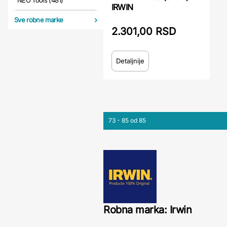
NEO Tools (481)
IRWIN
Sve robne marke
2.301,00 RSD
Detaljnije
73 - 85 od 85
Robna marka: Irwin