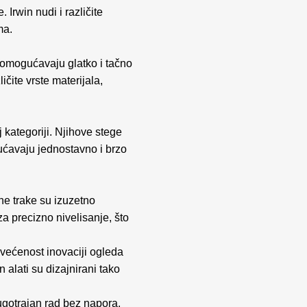
Irwin nudi i različite
ma.
al omogućavaju glatko i tačno
čite vrste materijala,
 kategoriji. Njihove stege
gućavaju jednostavno i brzo
ne trake su izuzetno
za precizno nivelisanje, što
svećenost inovaciji ogleda
n alati su dizajnirani tako
ugotrajan rad bez napora.