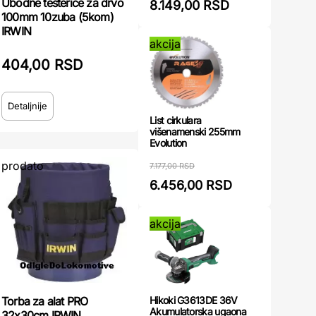
Ubodne testerice za drvo
8.149,00 RSD
100mm 10zuba (5kom)
IRWIN
akcija
404,00 RSD
Detaljnije
List cirkulara
višenamenski 255mm
Evolution
prodato
7.177,00 RSD
6.456,00 RSD
akcija
Torba za alat PRO
Hikoki G3613DE 36V
Akumulatorska ugaona
32x30cm IRWIN