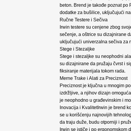
beton. Brend je takođe poznat po F
dodatke za bušilice, uključujući n
Ručne Testere i Sečiva
Irwin testere su cenjene zbog svoje
sečenje, a oštrice su dizajnirane d
uključujući univerzalna sečiva za m
Stege i Stezaljke
Stege i stezaljke su neophodni alat
su dizajnirane da pružaju čvrst i s
fiksiranje materijala tokom rada.
Merne Trake i Alati za Preciznost
Preciznost je ključna u mnogim pos
izdržljive, a njihov dizajn omoguća
je neophodno u građevinskim i m
Inovacija i Kvalitet
Irwin je brend k
se u korišćenju najnovijih tehnologi
da traju duže, budu otporniji i pru
Irwin se ističe i po ergonomskom d