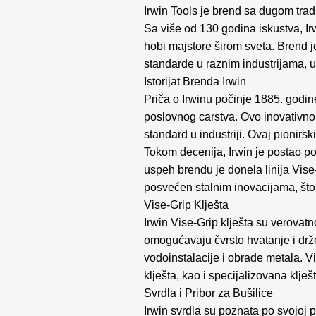
Irwin Tools je brend sa dugom trad
Sa više od 130 godina iskustva, Irw
hobi majstore širom sveta. Brend je
standarde u raznim industrijama, uk
Istorijat Brenda Irwin
Priča o Irwinu počinje 1885. godin
poslovnog carstva. Ovo inovativno 
standard u industriji. Ovaj pionirsk
Tokom decenija, Irwin je postao poz
uspeh brendu je donela linija Vise-G
posvećen stalnim inovacijama, što 
Vise-Grip Klješta
Irwin Vise-Grip klješta su verovat
omogućavaju čvrsto hvatanje i drže
vodoinstalacije i obrade metala. V
klješta, kao i specijalizovana klje
Svrdla i Pribor za Bušilice
Irwin svrdla su poznata po svojoj pr