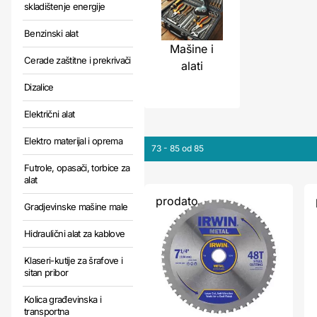
skladištenje energije
Benzinski alat
Mašine i
Cerade zaštitne i prekrivači
alati
Dizalice
Električni alat
Elektro materijal i oprema
73 - 85 od 85
Futrole, opasači, torbice za
alat
prodato
Gradjevinske mašine male
Hidraulični alat za kablove
Klaseri-kutije za šrafove i
sitan pribor
Kolica građevinska i
transportna