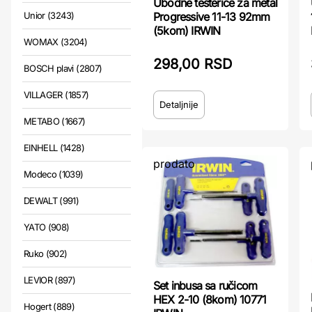
Ubodne testerice za metal
Progressive 11-13 92mm
Unior (3243)
(5kom) IRWIN
WOMAX (3204)
298,00 RSD
BOSCH plavi (2807)
VILLAGER (1857)
Detaljnije
METABO (1667)
EINHELL (1428)
prodato
Modeco (1039)
DEWALT (991)
YATO (908)
Ruko (902)
LEVIOR (897)
Set inbusa sa ručicom
HEX 2-10 (8kom) 10771
Hogert (889)