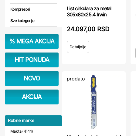
List cirkulara za metal
Kompresori
305x80x25.4 Irwin
Sve kategorije
24.097,00 RSD
%
MEGA AKCIJA
Detaljnije
HIT PONUDA
NOVO
prodato
AKCIJA
Robne marke
Makita (4144)