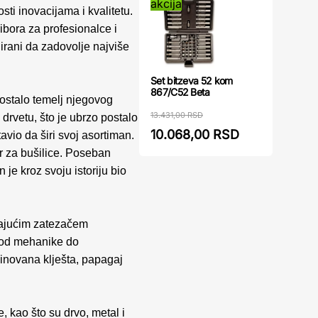
akcija
ti inovacijama i kvalitetu.
ibora za profesionalce i
nirani da zadovolje najviše
Set bitzeva 52 kom
867/C52 Beta
postalo temelj njegovog
13.431,00 RSD
drvetu, što je ubrzo postalo
10.068,00 RSD
tavio da širi svoj asortiman.
or za bušilice. Poseban
 je kroz svoju istoriju bio
irajućim zatezačem
, od mehanike do
binovana klješta, papagaj
e, kao što su drvo, metal i