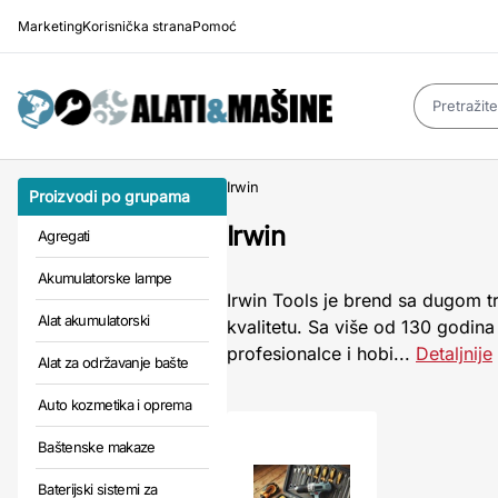
Marketing
Korisnička strana
Pomoć
Irwin
Proizvodi po grupama
Irwin
Agregati
Akumulatorske lampe
Irwin Tools je brend sa dugom t
Alat akumulatorski
kvalitetu. Sa više od 130 godina
profesionalce i hobi...
Detaljnije
Alat za održavanje bašte
Auto kozmetika i oprema
Baštenske makaze
Baterijski sistemi za