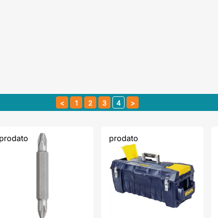
1
2
3
4
prodato
prodato