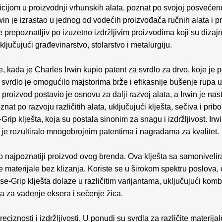
icijom u proizvodnji vrhunskih alata, poznat po svojoj posvećenos
in je izrastao u jednog od vodećih proizvođača ručnih alata i pr
 prepoznatljiv po izuzetno izdržljivim proizvodima koji su dizaj
ljučujući građevinarstvo, stolarstvo i metalurgiju.
e, kada je Charles Irwin kupio patent za svrdlo za drvo, koje je 
svrdlo je omogućilo majstorima brže i efikasnije bušenje rupa u 
i proizvod postavio je osnovu za dalji razvoj alata, a Irwin je nas
nat po razvoju različitih alata, uključujući klješta, sečiva i prib
rip klješta, koja su postala sinonim za snagu i izdržljivost. Irwin
je rezultiralo mnogobrojnim patentima i nagradama za kvalitet.
no najpoznatiji proizvod ovog brenda. Ova klješta sa samonivel
 materijale bez klizanja. Koriste se u širokom spektru poslova
ise-Grip klješta dolaze u različitim varijantama, uključujući kom
šta za vađenje eksera i sečenje žica.
eciznosti i izdržljivosti. U ponudi su svrdla za različite materijal