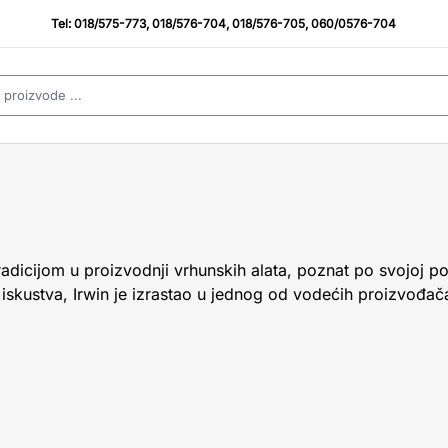
Tel:
018/575-773
,
018/576-704
,
018/576-705
,
060/0576-704
radicijom u proizvodnji vrhunskih alata, poznat po svojoj p
 iskustva, Irwin je izrastao u jednog od vodećih proizvođača