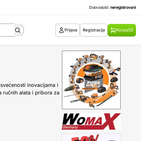
Dobrodošli:
neregistrovani
Prijava
Registracija
Korpa
(0)
osvećenosti inovacijama i
 ručnih alata i pribora za