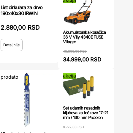
akcija
List cirkulara za drvo
190x40x30 IRWIN
2.880,00 RSD
Akumulatorska kosačica
36 V Villy 4340E FUSE
Villager
Detaljnije
48.300,00 RSD
34.999,00 RSD
akcija
prodato
Set udarnih nasadnih
ključeva za točkove 17-21
mm / 130 mm Proxxon
8.772,00 RSD