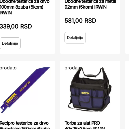
Ubodne testerice za drvo
Ubodne testerice za metal
100mm 8zuba (5kom)
92mm (5kom) IRWIN
IRWIN
581,00 RSD
339,00 RSD
Detaljnije
Detaljnije
prodato
prodato
Recipro testerice za drvo
Torba za alat PRO
Bi-metalne 150mm 6zuba
40x25x35cm IRWIN