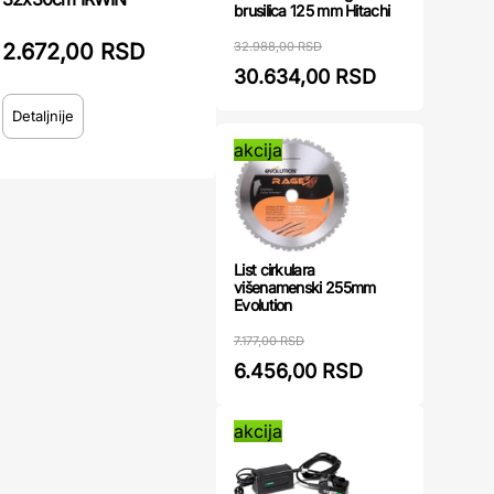
brusilica 125 mm Hitachi
2.672,00 RSD
32.988,00 RSD
30.634,00 RSD
Detaljnije
akcija
List cirkulara
višenamenski 255mm
Evolution
7.177,00 RSD
6.456,00 RSD
akcija