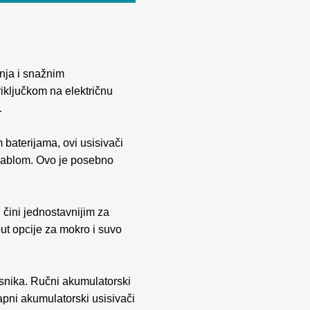
enja i snažnim
iključkom na električnu
.
baterijama, ovi usisivači
 kablom. Ovo je posebno
h čini jednostavnijim za
ut opcije za mokro i suvo
isnika. Ručni akumulatorski
apni akumulatorski usisivači