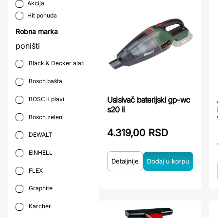
Akcija
Hit ponuda
Robna marka
poništi
Black & Decker alati
Bosch bašta
Usisivač baterijski gp-wc
BOSCH plavi
s20 li
Bosch zeleni
4.319,00 RSD
DEWALT
EINHELL
Detaljnije
FLEX
Graphite
Karcher