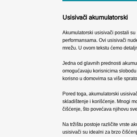
Usisivači akumulatorski
Akumulatorski usisivači postali su 
performansama. Ovi usisivači nude 
mrežu. U ovom tekstu ćemo detaljno
Jedna od glavnih prednosti akumula
omogućavaju korisnicima slobodu k
korisno u domovima sa više spratov
Pored toga, akumulatorski usisivači
skladištenje i korišćenje. Mnogi m
čišćenje, što povećava njihovu sve
Na tržištu postoje različite vrste
usisivači su idealni za brzo čišće