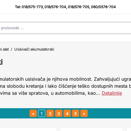
Tel:
018/575-773
,
018/576-704
,
018/576-705
,
060/0576-704
i alat
/
Usisivači akumulatorski
i
ulatorskih usisivača je njihova mobilnost. Zahvaljujući ugr
ma slobodu kretanja i lako čišćenje teško dostupnih mesta
ima sa više spratova, u automobilima, kao...
Detaljnije
1
2
3
4
5