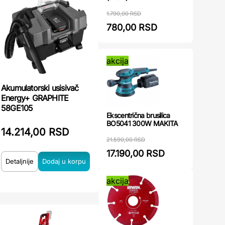
1.790,00 RSD
780,00 RSD
akcija
Akumulatorski usisivač
Energy+ GRAPHITE
58GE105
Ekscentrična brusilica
BO5041 300W MAKITA
14.214,00 RSD
21.590,00 RSD
17.190,00 RSD
Detaljnije
akcija