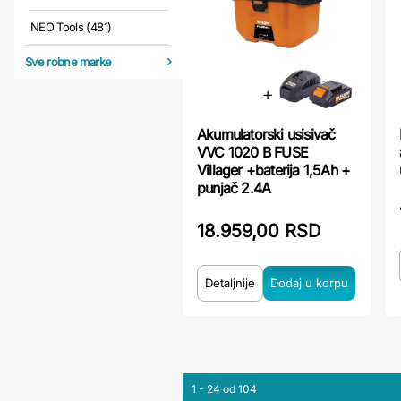
NEO Tools (481)
Sve robne marke
Akumulatorski usisivač
VVC 1020 B FUSE
Villager +baterija 1,5Ah +
punjač 2.4A
18.959,00 RSD
Detaljnije
1 - 24 od 104