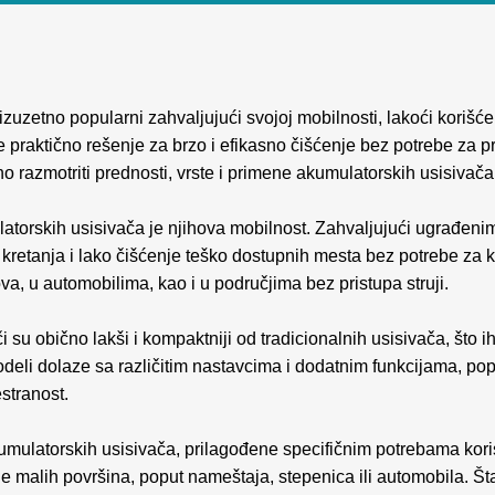
izuzetno popularni zahvaljujući svojoj mobilnosti, lakoći korišć
praktično rešenje za brzo i efikasno čišćenje bez potrebe za pr
 razmotriti prednosti, vrste i primene akumulatorskih usisivača
torskih usisivača je njihova mobilnost. Zahvaljujući ugrađenim 
retanja i lako čišćenje teško dostupnih mesta bez potrebe za
a, u automobilima, kao i u područjima bez pristupa struji.
 su obično lakši i kompaktniji od tradicionalnih usisivača, što i
odeli dolaze sa različitim nastavcima i dodatnim funkcijama, pop
stranost.
 akumulatorskih usisivača, prilagođene specifičnim potrebama kor
nje malih površina, poput nameštaja, stepenica ili automobila. Št