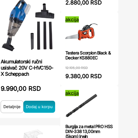
2.880,00 RSD
akcija
Testera Scorpion Black &
Decker KS880EC
Akumulatorski ručni
usisivač 20V C-HVC150-
12.105,00 RSD
X Scheppach
9.380,00 RSD
9.990,00 RSD
akcija
Detaljnije
Burgija za metal PRO HSS
DIN-338 13,00mm
(5kom) Irwin