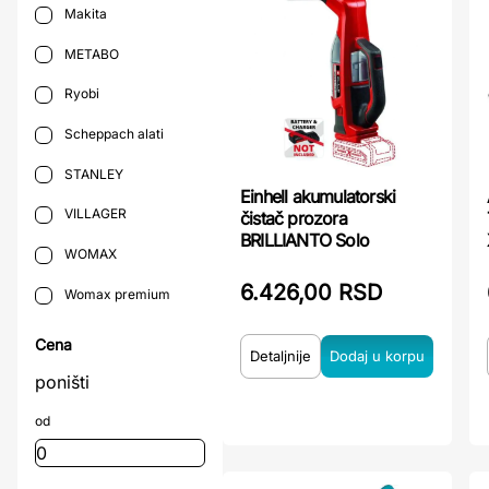
Makita
METABO
Ryobi
Scheppach alati
STANLEY
Einhell akumulatorski
VILLAGER
čistač prozora
BRILLIANTO Solo
WOMAX
6.426,00 RSD
Womax premium
Cena
Detaljnije
poništi
od