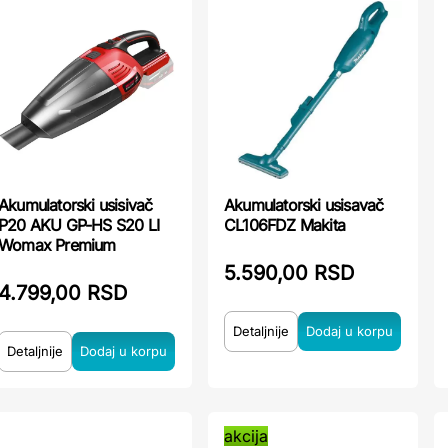
Akumulatorski usisivač
Akumulatorski usisavač
P20 AKU GP-HS S20 LI
CL106FDZ Makita
Womax Premium
5.590,00 RSD
4.799,00 RSD
Detaljnije
Detaljnije
akcija