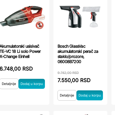
Akumulatorski usisivač
Bosch GlassVac
TE-VC 18 Li solo Power
akumulatorski perač za
X-Change Einhell
staklo/prozore,
06008B7200
6.748,00 RSD
9.742,00 RSD
7.550,00 RSD
Detaljnije
Detaljnije