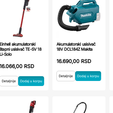
Akumulatorski usisivač
Einhell akumulatorski
18V DCL184Z Makita
štapni usisivač TE-SV 18
Li-Solo
16.690,00 RSD
16.066,00 RSD
Detaljnije
Detaljnije