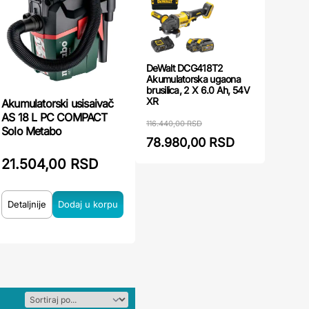
DeWalt DCG418T2
Akumulatorska ugaona
brusilica, 2 X 6.0 Ah, 54V
XR
Akumulatorski usisaivač
AS 18 L PC COMPACT
116.440,00 RSD
Solo Metabo
78.980,00 RSD
21.504,00 RSD
Detaljnije