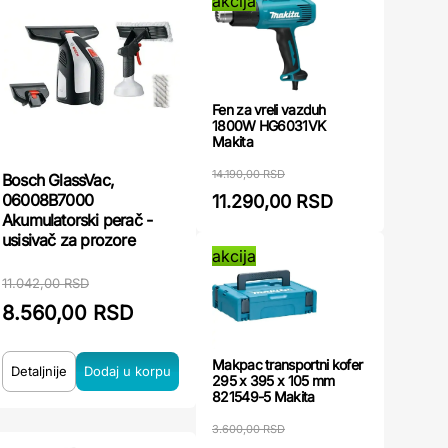
akcija
Fen za vreli vazduh
1800W HG6031VK
Makita
14.190,00 RSD
Bosch GlassVac,
06008B7000
11.290,00 RSD
Akumulatorski perač -
usisivač za prozore
akcija
11.042,00 RSD
8.560,00 RSD
Makpac transportni kofer
Detaljnije
295 x 395 x 105 mm
821549-5 Makita
3.600,00 RSD