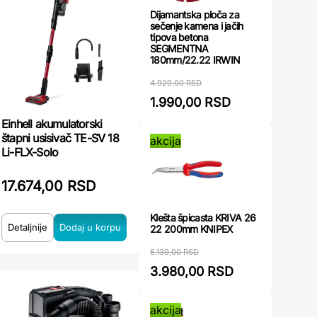
Dijamantska ploča za
sečenje kamena i jačih
tipova betona
SEGMENTNA
180mm/22.22 IRWIN
4.920,00 RSD
1.990,00 RSD
Einhell akumulatorski
štapni usisivač TE-SV 18
akcija
Li-FLX-Solo
17.674,00 RSD
Klešta špicasta KRIVA 26
Detaljnije
22 200mm KNIPEX
5.139,00 RSD
3.980,00 RSD
akcija