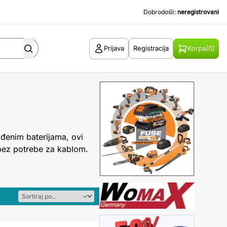
Dobrodošli:
neregistrovani
Prijava
Registracija
Korpa
(0)
ađenim baterijama, ovi
 bez potrebe za kablom.