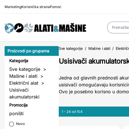
Marketing
Korisnička strana
Pomoć
Sve kategorije
/
Mašine i alati
/
Električn
Proizvodi po grupama
Usisivači akumulatorsk
Kategorija
Sve kategorije
>
Mašine i alati
>
Jedna od glavnih prednosti akum
Električni alat
>
usisivači omogućavaju korisnici
Usisivači
Ovo je posebno korisno u domov
akumulatorski
Promocija
1 - 24 od 104
poništi
Novo