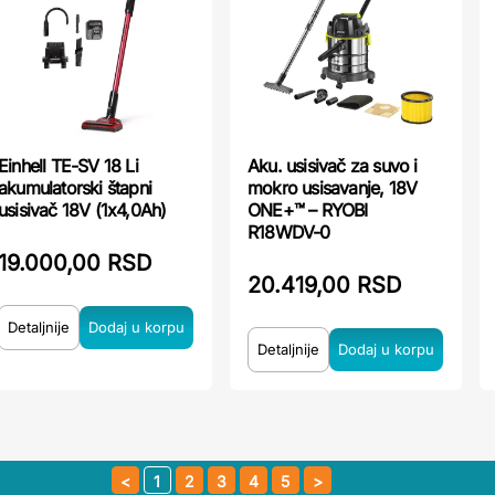
Einhell TE-SV 18 Li
Aku. usisivač za suvo i
akumulatorski štapni
mokro usisavanje, 18V
usisivač 18V (1x4,0Ah)
ONE+™ – RYOBI
R18WDV-0
19.000,00 RSD
20.419,00 RSD
Detaljnije
Detaljnije
1
2
3
4
5