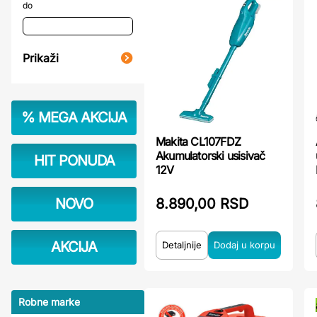
do
Prikaži
%
MEGA AKCIJA
Makita CL107FDZ
Akumulatorski usisivač
HIT PONUDA
12V
NOVO
8.890,00 RSD
AKCIJA
Detaljnije
Robne marke