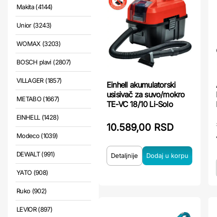
Makita (4144)
Unior (3243)
WOMAX (3203)
BOSCH plavi (2807)
VILLAGER (1857)
Einhell akumulatorski
usisivač za suvo/mokro
METABO (1667)
TE-VC 18/10 Li-Solo
EINHELL (1428)
10.589,00 RSD
Modeco (1039)
DEWALT (991)
Detaljnije
YATO (908)
Ruko (902)
LEVIOR (897)