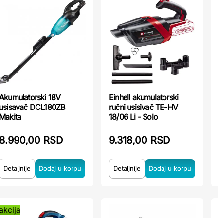
Akumulatorski 18V
Einhell akumulatorski
usisavač DCL180ZB
ručni usisivač TE-HV
Makita
18/06 Li - Solo
8.990,00 RSD
9.318,00 RSD
Detaljnije
Detaljnije
akcija