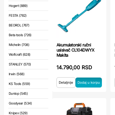
Hogert (889)
FESTA (782)
BEOROL (767)
Beta tools (726)
Akumulatorski ručni
Michelin (708)
usisivač CL104DWYX
Wolfcraft (628)
Makita
STANLEY (570)
14.790,00 RSD
Irwin (568)
Detaljnije
KS Tools (559)
Dunlop (545)
Goodyear (534)
Knipex (529)