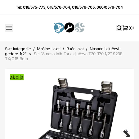
Tel:
018/575-773
,
018/576-704
,
018/576-705
,
060/0576-704
(0)
Sve kategorije
/
Mašine i alati
/
Ručni alat
/
Nasadni ključevi-
gedore 1/2"
>
Set 18 nasadnih Torx ključeva T20-T70 1/2″ 923E-
TX/C18 Beta
akcija