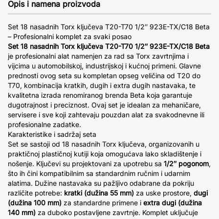
Opis i namena proizvoda
Set 18 nasadnih Torx ključeva T20-T70 1/2″ 923E-TX/C18 Beta
– Profesionalni komplet za svaki posao
Set 18 nasadnih Torx ključeva T20-T70 1/2″ 923E-TX/C18 Beta
je profesionalni alat namenjen za rad sa Torx zavrtnjima i
vijcima u automobilskoj, industrijskoj i kućnoj primeni. Glavne
prednosti ovog seta su kompletan opseg veličina od T20 do
T70, kombinacija kratkih, dugih i extra dugih nastavaka, te
kvalitetna izrada renomiranog brenda Beta koja garantuje
dugotrajnost i preciznost. Ovaj set je idealan za mehaničare,
servisere i sve koji zahtevaju pouzdan alat za svakodnevne ili
profesionalne zadatke.
Karakteristike i sadržaj seta
Set se sastoji od 18 nasadnih Torx ključeva, organizovanih u
praktičnoj plastičnoj kutiji koja omogućava lako skladištenje i
nošenje. Ključevi su projektovani za upotrebu sa
1/2″ pogonom
,
što ih čini kompatibilnim sa standardnim ručnim i udarnim
alatima. Dužine nastavaka su pažljivo odabrane da pokriju
različite potrebe:
kratki (dužina 55 mm)
za uske prostore,
dugi
(dužina 100 mm)
za standardne primene i
extra dugi (dužina
140 mm)
za duboko postavljene zavrtnje. Komplet uključuje