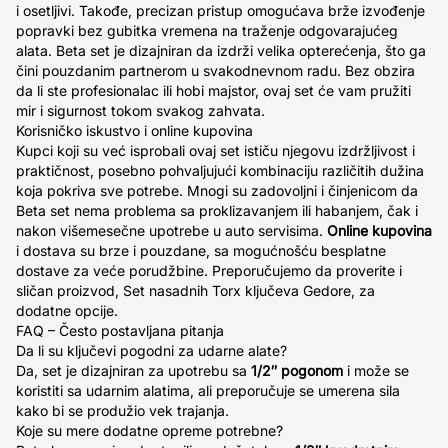
i osetljivi. Takođe, precizan pristup omogućava brže izvođenje
popravki bez gubitka vremena na traženje odgovarajućeg
alata. Beta set je dizajniran da izdrži velika opterećenja, što ga
čini pouzdanim partnerom u svakodnevnom radu. Bez obzira
da li ste profesionalac ili hobi majstor, ovaj set će vam pružiti
mir i sigurnost tokom svakog zahvata.
Korisničko iskustvo i online kupovina
Kupci koji su već isprobali ovaj set ističu njegovu izdržljivost i
praktičnost, posebno pohvaljujući kombinaciju različitih dužina
koja pokriva sve potrebe. Mnogi su zadovoljni i činjenicom da
Beta set nema problema sa proklizavanjem ili habanjem, čak i
nakon višemesečne upotrebe u auto servisima.
Online kupovina
i dostava su brze i pouzdane, sa mogućnošću besplatne
dostave za veće porudžbine. Preporučujemo da proverite i
sličan proizvod, Set nasadnih Torx ključeva Gedore, za
dodatne opcije.
FAQ – Često postavljana pitanja
Da li su ključevi pogodni za udarne alate?
Da, set je dizajniran za upotrebu sa
1/2″ pogonom
i može se
koristiti sa udarnim alatima, ali preporučuje se umerena sila
kako bi se produžio vek trajanja.
Koje su mere dodatne opreme potrebne?