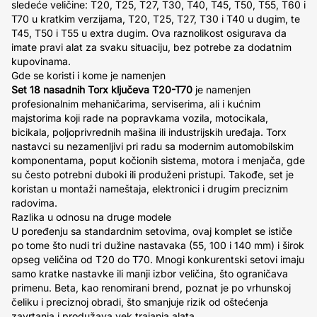
sledeće veličine: T20, T25, T27, T30, T40, T45, T50, T55, T60 i
T70 u kratkim verzijama, T20, T25, T27, T30 i T40 u dugim, te
T45, T50 i T55 u extra dugim. Ova raznolikost osigurava da
imate pravi alat za svaku situaciju, bez potrebe za dodatnim
kupovinama.
Gde se koristi i kome je namenjen
Set 18 nasadnih Torx ključeva T20-T70
je namenjen
profesionalnim mehaničarima, serviserima, ali i kućnim
majstorima koji rade na popravkama vozila, motocikala,
bicikala, poljoprivrednih mašina ili industrijskih uređaja. Torx
nastavci su nezamenljivi pri radu sa modernim automobilskim
komponentama, poput kočionih sistema, motora i menjača, gde
su često potrebni duboki ili produženi pristupi. Takođe, set je
koristan u montaži nameštaja, elektronici i drugim preciznim
radovima.
Razlika u odnosu na druge modele
U poređenju sa standardnim setovima, ovaj komplet se ističe
po tome što nudi tri dužine nastavaka (55, 100 i 140 mm) i širok
opseg veličina od T20 do T70. Mnogi konkurentski setovi imaju
samo kratke nastavke ili manji izbor veličina, što ograničava
primenu. Beta, kao renomirani brend, poznat je po vrhunskoj
čeliku i preciznoj obradi, što smanjuje rizik od oštećenja
zavrtanja i produžava vek trajanja alata.