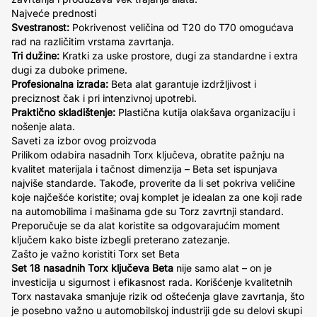
Najveće prednosti
Svestranost:
Pokrivenost veličina od T20 do T70 omogućava
rad na različitim vrstama zavrtanja.
Tri dužine:
Kratki za uske prostore, dugi za standardne i extra
dugi za duboke primene.
Profesionalna izrada:
Beta alat garantuje izdržljivost i
preciznost čak i pri intenzivnoj upotrebi.
Praktično skladištenje:
Plastična kutija olakšava organizaciju i
nošenje alata.
Saveti za izbor ovog proizvoda
Prilikom odabira nasadnih Torx ključeva, obratite pažnju na
kvalitet materijala i tačnost dimenzija – Beta set ispunjava
najviše standarde. Takođe, proverite da li set pokriva veličine
koje najčešće koristite; ovaj komplet je idealan za one koji rade
na automobilima i mašinama gde su Torz zavrtnji standard.
Preporučuje se da alat koristite sa odgovarajućim moment
ključem kako biste izbegli preterano zatezanje.
Zašto je važno koristiti Torx set Beta
Set 18 nasadnih Torx ključeva Beta
nije samo alat – on je
investicija u sigurnost i efikasnost rada. Korišćenje kvalitetnih
Torx nastavaka smanjuje rizik od oštećenja glave zavrtanja, što
je posebno važno u automobilskoj industriji gde su delovi skupi