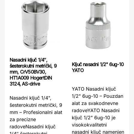
Nasadni ključ 1/4″,
Ključ nasadni 1/2" 6ug-10
šesterokutni metrički, 9
YATO
mm, CrV50BV30,
HT1A009 HogertDIN
3124, AS-drive
YATO Nasadni ključ
1/2" 6ug-10 – Pouzdan
Nasadni ključ 1/4",
alat za svakodnevne
šesterokutni metrički, 9
radoveYATO Nasadni
mm – Profesionalni alat
ključ 1/2" 6ug-10 je
za precizne
visokokvalitetni
radoveNasadni ključ
nasadni ključ namenjen
1/4″ šesterokutni