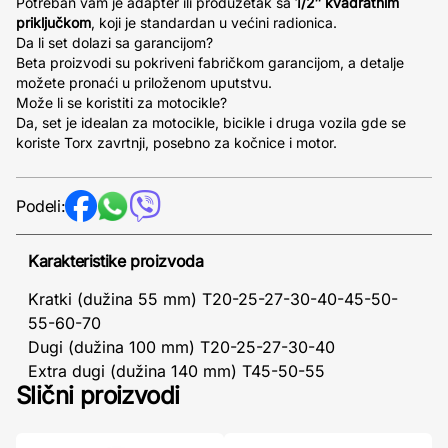
Potreban vam je adapter ili produžetak sa
1/2″ kvadratnim
priključkom
, koji je standardan u većini radionica.
Da li set dolazi sa garancijom?
Beta proizvodi su pokriveni fabričkom garancijom, a detalje
možete pronaći u priloženom uputstvu.
Može li se koristiti za motocikle?
Da, set je idealan za motocikle, bicikle i druga vozila gde se
koriste Torx zavrtnji, posebno za kočnice i motor.
Podeli:
Karakteristike proizvoda
Kratki (dužina 55 mm) T20-25-27-30-40-45-50-
55-60-70
Dugi (dužina 100 mm) T20-25-27-30-40
Extra dugi (dužina 140 mm) T45-50-55
Slični proizvodi