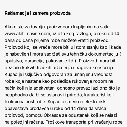
Reklamacija i zamena proizvoda
Ako niste zadovoljni proizvodom kupljenim na sajtu
www.alatiimasine.com, iz bilo kog razloga, u roku od 14
dana od dana prijema robe možete vratiti proizvod.
Proizvod koji se vraća mora biti u istom stanju kao i kada
je nabavljen i mora sadržati svu tehničku dokumentaciju (
uputstvo, garanciju, pakovanje itd ). Proizvod mora biti
bez bilo kakvih fizičkih oštećenja i tragova korišćenja.
Kupac je isključivo odgovoran za umanjenu vrednost
robe koja nastane kao posledica rukovanja robom na
način koji nije adekvatan, odnosno prevazilazi ono što je
neophodno da bi se ustanovili priroda, karakteristike i
funkcionalnost robe. Kupac pismeno ili elektronski
obaveštava prodavca u roku od 14 dana da vraća
proizvod, pomoću Obrasca za odustanak koji se nalazi
na poledjini računa. Troškove transporta pri vraćanju robe