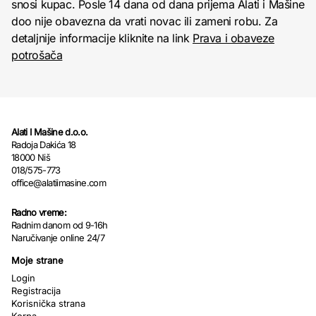
snosi kupac. Posle 14 dana od dana prijema Alati i Mašine
doo nije obavezna da vrati novac ili zameni robu. Za
detaljnije informacije kliknite na link
Prava i obaveze
potrošača
Alati I Mašine d.o.o.
Radoja Dakića 18
18000 Niš
018/575-773
office@alatiimasine.com
Radno vreme:
Radnim danom od 9-16h
Naručivanje online 24/7
Moje strane
Login
Registracija
Korisnička strana