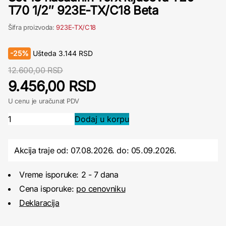
T70 1/2″ 923E-TX/C18 Beta
Šifra proizvoda:
923E-TX/C18
-
25%
Ušteda
3.144
RSD
12.600,00 RSD
9.456,00 RSD
U cenu je uračunat PDV
Akcija traje od: 07.08.2026.
do:
05.09.2026.
Vreme isporuke: 2 - 7 dana
Cena isporuke:
po cenovniku
Deklaracija