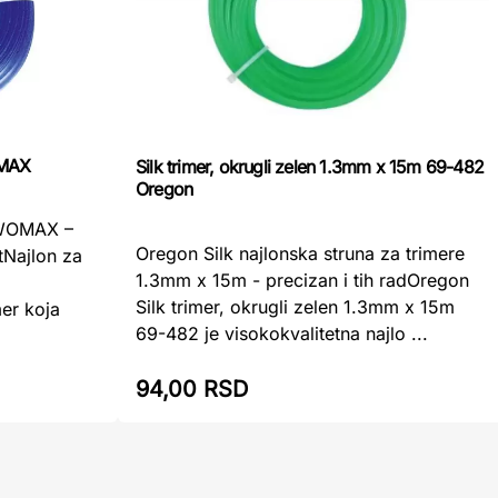
OMAX
Silk trimer, okrugli zelen 1.3mm x 15m 69-482
Oregon
 WOMAX –
Oregon Silk najlonska struna za trimere
tNajlon za
1.3mm x 15m - precizan i tih radOregon
Silk trimer, okrugli zelen 1.3mm x 15m
mer koja
69-482 je visokokvalitetna najlo ...
94,00 RSD