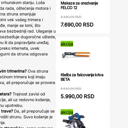
u vrhunskom stanju. Loša
Makaze za orezivanje
FELCO 12
da rada, oštećenja motora i
tna struna smanjuje
8.440,00 RSD
tni vek vašeg trimera i
7.690,00 RSD
đe, manje se lomi, što
va bezbedniji rad. Ulaganje u
 obezbeđuje dugoročne uštede,
u ili da popravljate uređaj.
akcija
preko interneta, uvek
 sigurni da struna odgovara
svim trimerima?
Ova struna
Klešta za falcovanje kriva
ećinom trimera koji imaju
BETA
a, ali preporučuje se provera
8.550,00 RSD
metara?
Trajnost zavisi od
5.990,00 RSD
cije, ali uz redovno košenje,
ćnu upotrebu.
e trave?
Da, ali preporučuje se
akcija
ošiti strunu. Suvo košenje je
ja.