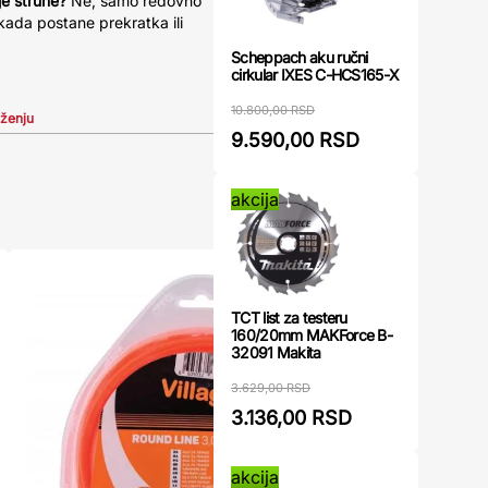
je strune?
Ne, samo redovno
kada postane prekratka ili
Scheppach aku ručni
cirkular IXES C-HCS165-X
10.800,00 RSD
iženju
9.590,00 RSD
akcija
TCT list za testeru
160/20mm MAKForce B-
32091 Makita
3.629,00 RSD
3.136,00 RSD
akcija