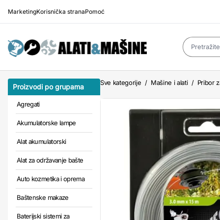
Marketing
Korisnička strana
Pomoć
Sve kategorije
/
Mašine i alati
/
Pribor z
Proizvodi po grupama
Agregati
Akumulatorske lampe
Alat akumulatorski
Alat za održavanje bašte
Auto kozmetika i oprema
Baštenske makaze
Baterijski sistemi za