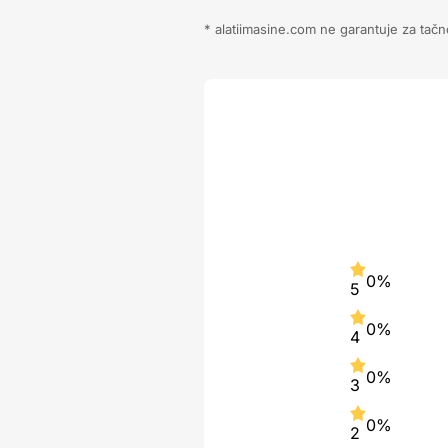
* alatiimasine.com ne garantuje za tačn
0%
5
0%
4
0%
3
0%
2