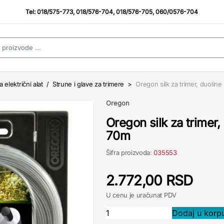
Tel:
018/575-773
,
018/576-704
,
018/576-705
,
060/0576-704
a električni alat
/
Strune i glave za trimere
>
Oregon silk za trimer, duolin
Oregon
Oregon silk za trimer
70m
Šifra proizvoda:
035553
2.772,00 RSD
U cenu je uračunat PDV