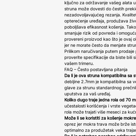
ključno za održavanje vašeg alata 
struna može dovesti do čestih preki
nezadovoljavajućeg rezanja. Kvalite
opterećenje uređaja, produžava živo
poboljšava efikasnost košenja. Tako
smanjuje rizik od povreda i omoguća
provereni proizvod kao što je ovaj
jer ne morate često da menjate strun
Prilikom naručivanja putem prodaje 
proverite specifikacije da biste bili
vašem trimeru.
FAQ – Često postavljana pitanja
Da li je ova struna kompatibilna sa 
debljine 2.7mm je kompatibilna sa v
glave za strunu standardnog prečnik
uputstva za vaš uređaj.
Koliko dugo traje jedna rola od 70 
učestalosti korišćenja i vrste vegeta
rola može trajati više meseci za ku
Može li se koristiti za košenje mokr
oprez jer mokra trava može brže istr
optimalno za produžetak veka trajan