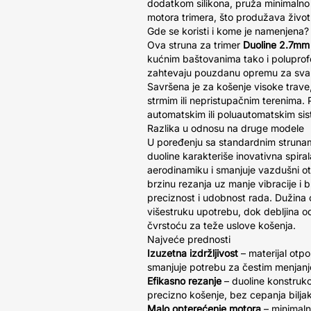
dodatkom silikona, pruža minimalno 
motora trimera, što produžava život
Gde se koristi i kome je namenjena?
Ova struna za trimer
Duoline 2.7mm
kućnim baštovanima tako i poluprofe
zahtevaju pouzdanu opremu za sva
Savršena je za košenje visoke trave,
strmim ili nepristupačnim terenima. 
automatskim ili poluautomatskim si
Razlika u odnosu na druge modele
U poređenju sa standardnim strunam
duoline karakteriše inovativna spira
aerodinamiku i smanjuje vazdušni 
brzinu rezanja uz manje vibracije i 
preciznost i udobnost rada. Dužina
višestruku upotrebu, dok debljina 
čvrstoću za teže uslove košenja.
Najveće prednosti
Izuzetna izdržljivost
– materijal otpo
smanjuje potrebu za čestim menjan
Efikasno rezanje
– duoline konstrukc
precizno košenje, bez cepanja bilja
Malo opterećenje motora
– minimaln