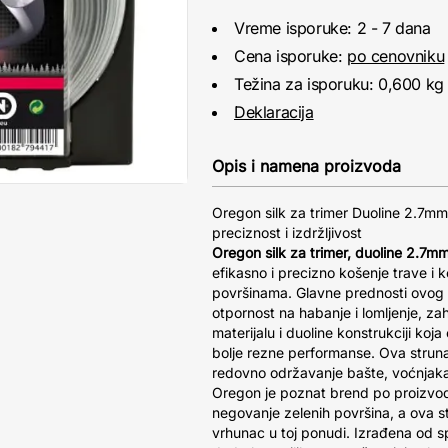
Vreme isporuke: 2 - 7 dana
Cena isporuke:
po cenovniku
Težina za isporuku: 0,600 kg
Deklaracija
Opis i namena proizvoda
Oregon silk za trimer Duoline 2.7mm
preciznost i izdržljivost
Oregon silk za trimer, duoline 2.7m
efikasno i precizno košenje trave i 
površinama. Glavne prednosti ovog 
otpornost na habanje i lomljenje, za
materijalu i duoline konstrukciji koj
bolje rezne performanse. Ova struna
redovno održavanje bašte, voćnjaka 
Oregon je poznat brend po proizvodn
negovanje zelenih površina, a ova st
vrhunac u toj ponudi. Izrađena od s