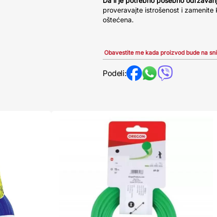
Da li je potrebno posebno održavan
proveravajte istrošenost i zamenite 
oštećena.
Obavestite me kada proizvod bude na sn
Podeli: