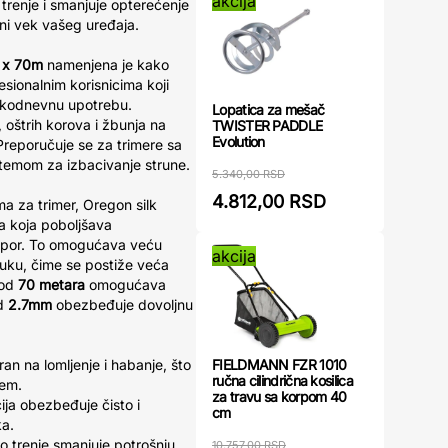
akcija
trenje i smanjuje opterećenje
ni vek vašeg uređaja.
 x 70m
namenjena je kako
sionalnim korisnicima koji
kodnevnu upotrebu.
Lopatica za mešač
 oštrih korova i žbunja na
TWISTER PADDLE
Evolution
Preporučuje se za trimere sa
stemom za izbacivanje strune.
5.340,00 RSD
4.812,00 RSD
a za trimer, Oregon silk
la koja poboljšava
otpor. To omogućava veću
akcija
buku, čime se postiže veća
 od
70 metara
omogućava
od
2.7mm
obezbeđuje dovoljnu
FIELDMANN FZR 1010
ran na lomljenje i habanje, što
ručna cilindrična kosilica
jem.
za travu sa korpom 40
ija obezbeđuje čisto i
cm
ka.
o trenje smanjuje potrošnju
10.757,00 RSD