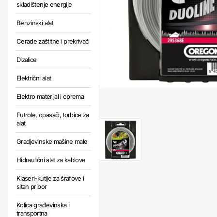
skladištenje energije
Benzinski alat
Cerade zaštitne i prekrivači
Dizalice
Električni alat
Elektro materijal i oprema
Futrole, opasači, torbice za
alat
Gradjevinske mašine male
Hidraulični alat za kablove
Klaseri-kutije za šrafove i
sitan pribor
Kolica građevinska i
transportna