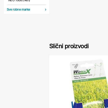
NEO Tools (481)
Sve robne marke
Slični proizvodi