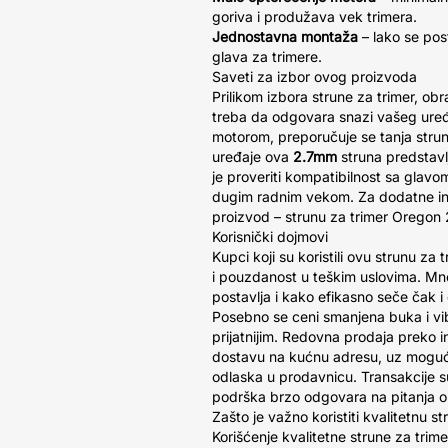
goriva i produžava vek trimera.
Jednostavna montaža
– lako se pos
glava za trimere.
Saveti za izbor ovog proizvoda
Prilikom izbora strune za trimer, obr
treba da odgovara snazi vašeg uređ
motorom, preporučuje se tanja strun
uređaje ova
2.7mm
struna predstavl
je proveriti kompatibilnost sa glavo
dugim radnim vekom. Za dodatne inf
proizvod – strunu za trimer Oregon
Korisnički dojmovi
Kupci koji su koristili ovu strunu za 
i pouzdanost u teškim uslovima. Mno
postavlja i kako efikasno seče čak i
Posebno se ceni smanjena buka i vib
prijatnijim. Redovna prodaja preko
dostavu na kućnu adresu, uz moguć
odlaska u prodavnicu. Transakcije su
podrška brzo odgovara na pitanja o 
Zašto je važno koristiti kvalitetnu st
Korišćenje kvalitetne strune za trim