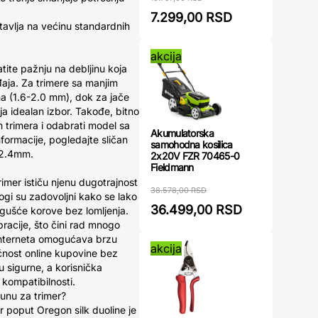
7.299,00 RSD
tavlja na većinu standardnih
akcija
atite pažnju na debljinu koja
aja. Za trimere sa manjim
a (1.6-2.0 mm), dok za jače
ja idealan izbor. Takođe, bitno
m trimera i odabrati model sa
Akumulatorska
ormacije, pogledajte sličan
samohodna kosilica
 2.4mm.
2x20V FZR 70465-0
Fieldmann
trimer ističu njenu dugotrajnost
38.578,00 RSD
gi su zadovoljni kako se lako
36.499,00 RSD
 gušće korove bez lomljenja.
racije, što čini rad mnogo
 interneta omogućava brzu
akcija
nost online kupovine bez
 sigurne, a korisnička
kompatibilnosti.
runu za trimer?
er poput Oregon silk duoline je