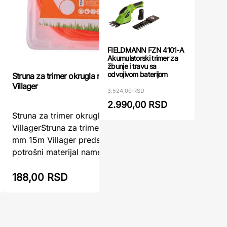
FIELDMANN FZN 4101-A
Akumulatorski trimer za
žbunje i travu sa
odvojivom baterijom
Struna za trimer okrugla nit 2.4 mm 15m
Struna za 
Villager
Villager
3.524,00 RSD
2.990,00 RSD
Struna za trimer okrugla nit 2.4 mm 15m
Struna za
VillagerStruna za trimer okrugla nit 2.4
Villager –
mm 15m Villager predstavlja pouzdan
svako dvo
potrošni materijal namenjen za ef ...
2.7 mm 15
188,00 RSD
213,00