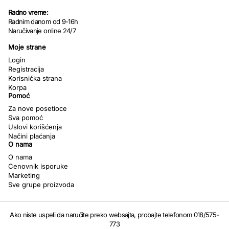
Radno vreme:
Radnim danom od 9-16h
Naručivanje online 24/7
Moje strane
Login
Registracija
Korisnička strana
Korpa
Pomoć
Za nove posetioce
Sva pomoć
Uslovi korišćenja
Načini plaćanja
O nama
O nama
Cenovnik isporuke
Marketing
Sve grupe proizvoda
Ako niste uspeli da naručite preko websajta, probajte telefonom 018/575-
773