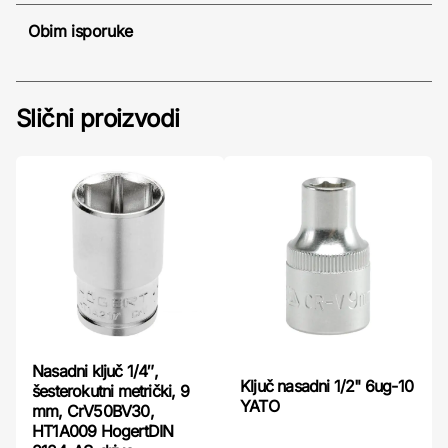
Obim isporuke
Slični proizvodi
Nasadni ključ 1/4″,
Ključ nasadni 1/2" 6ug-10
šesterokutni metrički, 9
YATO
mm, CrV50BV30,
HT1A009 HogertDIN