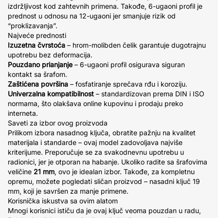
izdržljivost kod zahtevnih primena. Takođe, 6-ugaoni profil je
prednost u odnosu na 12-ugaoni jer smanjuje rizik od
“proklizavanja”.
Najveće prednosti
Izuzetna čvrstoća
– hrom-molibden čelik garantuje dugotrajnu
upotrebu bez deformacija.
Pouzdano prianjanje
– 6-ugaoni profil osigurava siguran
kontakt sa šrafom.
Zaštićena površina
– fosfatiranje sprečava rđu i koroziju.
Univerzalna kompatibilnost
– standardizovan prema DIN i ISO
normama, što olakšava online kupovinu i prodaju preko
interneta.
Saveti za izbor ovog proizvoda
Prilikom izbora nasadnog ključa, obratite pažnju na kvalitet
materijala i standarde – ovaj model zadovoljava najviše
kriterijume. Preporučuje se za svakodnevnu upotrebu u
radionici, jer je otporan na habanje. Ukoliko radite sa šrafovima
veličine
21 mm
, ovo je idealan izbor. Takođe, za kompletnu
opremu, možete pogledati sličan proizvod – nasadni ključ 19
mm, koji je savršen za manje primene.
Korisnička iskustva sa ovim alatom
Mnogi korisnici ističu da je ovaj ključ veoma pouzdan u radu,