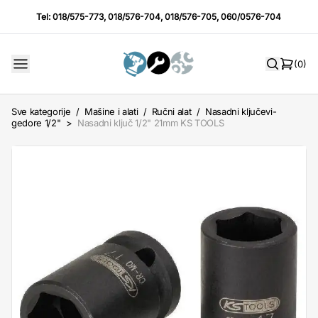
Tel:
018/575-773
,
018/576-704
,
018/576-705
,
060/0576-704
(0)
Sve kategorije
/
Mašine i alati
/
Ručni alat
/
Nasadni ključevi-
gedore 1/2"
>
Nasadni ključ 1/2" 21mm KS TOOLS