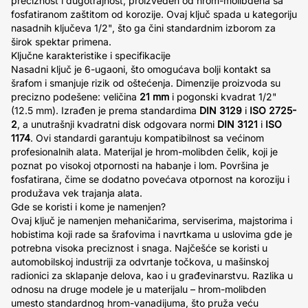
preciznost i dugotrajnost, proizveden od hrom-molibdena sa
fosfatiranom zaštitom od korozije. Ovaj ključ spada u kategoriju
nasadnih ključeva 1/2", što ga čini standardnim izborom za
širok spektar primena.
Ključne karakteristike i specifikacije
Nasadni ključ je 6-ugaoni, što omogućava bolji kontakt sa
šrafom i smanjuje rizik od oštećenja. Dimenzije proizvoda su
precizno podešene: veličina
21 mm
i pogonski kvadrat 1/2"
(12.5 mm). Izrađen je prema standardima
DIN 3129
i
ISO 2725-
2
, a unutrašnji kvadratni disk odgovara normi
DIN 3121
i
ISO
1174
. Ovi standardi garantuju kompatibilnost sa većinom
profesionalnih alata. Materijal je hrom-molibden čelik, koji je
poznat po visokoj otpornosti na habanje i lom. Površina je
fosfatirana, čime se dodatno povećava otpornost na koroziju i
produžava vek trajanja alata.
Gde se koristi i kome je namenjen?
Ovaj ključ je namenjen mehaničarima, serviserima, majstorima i
hobistima koji rade sa šrafovima i navrtkama u uslovima gde je
potrebna visoka preciznost i snaga. Najčešće se koristi u
automobilskoj industriji za odvrtanje točkova, u mašinskoj
radionici za sklapanje delova, kao i u građevinarstvu. Razlika u
odnosu na druge modele je u materijalu – hrom-molibden
umesto standardnog hrom-vanadijuma, što pruža veću