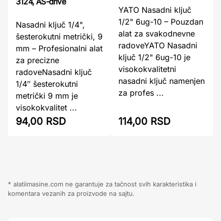
3124, AS-drive
YATO Nasadni ključ
1/2" 6ug-10 – Pouzdan
Nasadni ključ 1/4",
alat za svakodnevne
šesterokutni metrički, 9
radoveYATO Nasadni
mm – Profesionalni alat
ključ 1/2" 6ug-10 je
za precizne
visokokvalitetni
radoveNasadni ključ
nasadni ključ namenjen
1/4″ šesterokutni
za profes ...
metrički 9 mm je
visokokvalitet ...
94,00 RSD
114,00 RSD
* alatiimasine.com ne garantuje za tačnost svih karakteristika i
komentara vezanih za proizvode na sajtu.