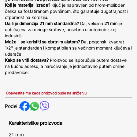
Koji je materijal izrade?
Ključ je napravljen od hrom-molibden
čelika sa fosfatiranom površinom, što garantuje dugotrajnost i
otpornost na koroziju.
Da li je dimenzija 21 mm standardna?
Da, veličina
21 mm
je
uobičajena za mnoge šrafove, posebno u automobilskoj
industriji.
Može li se koristiti sa obrtnim alatom?
Da, pogonski kvadrat
1/2" je standardan i kompatibilan sa većinom moment ključeva i
udarača.
Kako se vrši dostava?
Proizvod se isporučuje putem dostave
na kućnu adresu, a naručivanje je jednostavno putem online
prodavnice.
Obavestite me kada proizvod bude na sniženju
Podeli:
Karakteristike proizvoda
21 mm