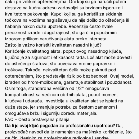
čak i pri velikim opterećenjima. Oni koji su ga naručili putem
dostave na kućnu adresu zadovoljni su brzinom isporuke i
kvalitetom pakovanja. Kupci koji su ga koristili za skidanje
točkova na vozilima naglašavaju da nije došlo do oštećenja ili
habanja nakon duže upotrebe. Recenzije često hvale
preciznost izrade i dugotrajnost, što ga čini popularnim
izborom prilikom naručivanja alata preko interneta.
Zašto je važno koristiti kvalitetan nasadni ključ?
Korišćenje kvalitetnog alata, poput ovog nasadnog ključa,
ključno je za sigurnost i efikasnost rada. Loš alat može dovesti
do oštećenja šrafova, što povećava vreme popravke i
troškove. Takođe, nekvalitetan čelik može puknuti pod
opterećenjem, što predstavlja rizik po bezbednost. Ovaj model,
izrađen od hrom-molibdena, garantuje stabilnost i pouzdanost.
Osim toga, standardna veličina od 1/2" omogućava
kompatibilnost sa većinom obrtnih alata, poput moment
ključeva i udarača. Investicija u kvalitetan alat se isplati na
duže staze, jer smanjuje potrebu za čestom zamenom i
omogućava bržu i sigurniju obradu materijala.
FAQ – Često postavljana pitanja
Da li je ovaj ključ pogodan za profesionalnu upotrebu?
Da,
proizvođač navodi da je namenjen za mašinsko korišćenje, što
ga čini idealnim za profesionalne radionice i servise.