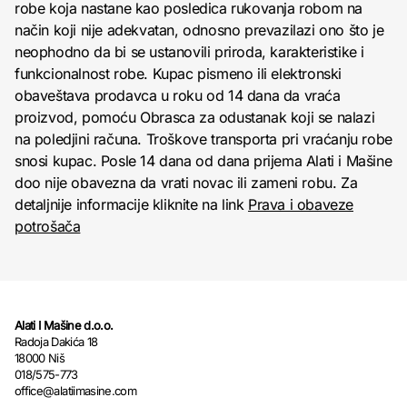
robe koja nastane kao posledica rukovanja robom na
način koji nije adekvatan, odnosno prevazilazi ono što je
neophodno da bi se ustanovili priroda, karakteristike i
funkcionalnost robe. Kupac pismeno ili elektronski
obaveštava prodavca u roku od 14 dana da vraća
proizvod, pomoću Obrasca za odustanak koji se nalazi
na poledjini računa. Troškove transporta pri vraćanju robe
snosi kupac. Posle 14 dana od dana prijema Alati i Mašine
doo nije obavezna da vrati novac ili zameni robu. Za
detaljnije informacije kliknite na link
Prava i obaveze
potrošača
Alati I Mašine d.o.o.
Radoja Dakića 18
18000 Niš
018/575-773
office@alatiimasine.com