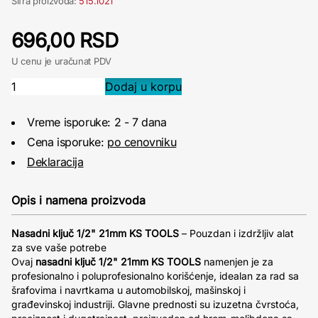
Šifra proizvoda:
515.1021
696,00 RSD
U cenu je uračunat PDV
Vreme isporuke: 2 - 7 dana
Cena isporuke:
po cenovniku
Deklaracija
Opis i namena proizvoda
Nasadni ključ 1/2" 21mm KS TOOLS
– Pouzdan i izdržljiv alat
za sve vaše potrebe
Ovaj
nasadni ključ 1/2" 21mm KS TOOLS
namenjen je za
profesionalno i poluprofesionalno korišćenje, idealan za rad sa
šrafovima i navrtkama u automobilskoj, mašinskoj i
građevinskoj industriji. Glavne prednosti su izuzetna čvrstoća,