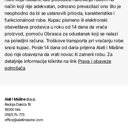
način koji nije adekvatan, odnosno prevazilazi ono što je
neophodno da bi se ustanovili priroda, karakteristike i
funkcionalnost robe. Kupac pismeno ili elektronski
obaveštava prodavca u roku od 14 dana da vraća
proizvod, pomoću Obrasca za odustanak koji se nalazi
na poledjini računa. Troškove transporta pri vraćanju robe
snosi kupac. Posle 14 dana od dana prijema Alati i Mašine
doo nije obavezna da vrati novac ili zameni robu. Za
detaljnije informacije kliknite na link
Prava i obaveze
potrošača
Alati I Mašine d.o.o.
Radoja Dakića 18
18000 Niš
018/575-773
office@alatiimasine.com