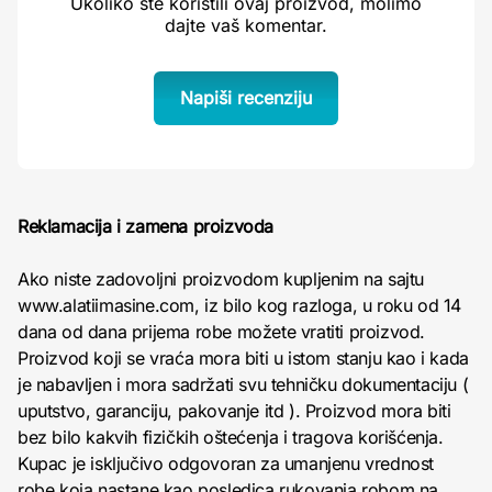
Ukoliko ste koristili ovaj proizvod, molimo
dajte vaš komentar.
Napiši recenziju
Reklamacija i zamena proizvoda
Ako niste zadovoljni proizvodom kupljenim na sajtu
www.alatiimasine.com, iz bilo kog razloga, u roku od 14
dana od dana prijema robe možete vratiti proizvod.
Proizvod koji se vraća mora biti u istom stanju kao i kada
je nabavljen i mora sadržati svu tehničku dokumentaciju (
uputstvo, garanciju, pakovanje itd ). Proizvod mora biti
bez bilo kakvih fizičkih oštećenja i tragova korišćenja.
Kupac je isključivo odgovoran za umanjenu vrednost
robe koja nastane kao posledica rukovanja robom na