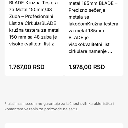
BLADE Kružna Testera
metal 185mm BLADE –
za Metal 150mm/48
Precizno sečenje
Zuba – Profesionalni
metala sa
List za CirkularBLADE
lakoćomKružna testera
kružna testera za metal
za metal 185mm
150 mm sa 48 zuba je
BLADE je
visokokvalitetni list z
visokokvalitetni list
...
cirkulare namenje ...
1.767,00 RSD
1.978,00 RSD
* alatiimasine.com ne garantuje za tačnost svih karakteristika i
komentara vezanih za proizvode na sajtu.