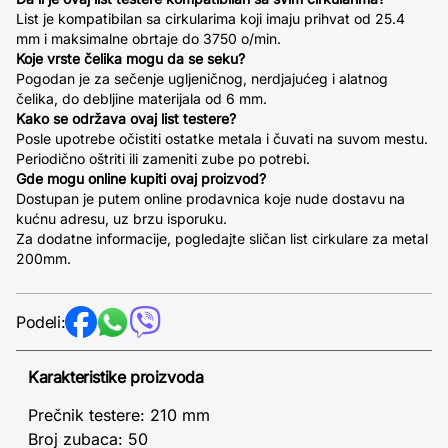
List je kompatibilan sa cirkularima koji imaju prihvat od 25.4
mm i maksimalne obrtaje do 3750 o/min.
Koje vrste čelika mogu da se seku?
Pogodan je za sečenje ugljeničnog, nerdjajućeg i alatnog
čelika, do debljine materijala od 6 mm.
Kako se održava ovaj list testere?
Posle upotrebe očistiti ostatke metala i čuvati na suvom mestu.
Periodično oštriti ili zameniti zube po potrebi.
Gde mogu online kupiti ovaj proizvod?
Dostupan je putem online prodavnica koje nude dostavu na
kućnu adresu, uz brzu isporuku.
Za dodatne informacije, pogledajte sličan list cirkulare za metal
200mm.
Podeli:
Karakteristike proizvoda
Prečnik testere: 210 mm
Broj zubaca: 50