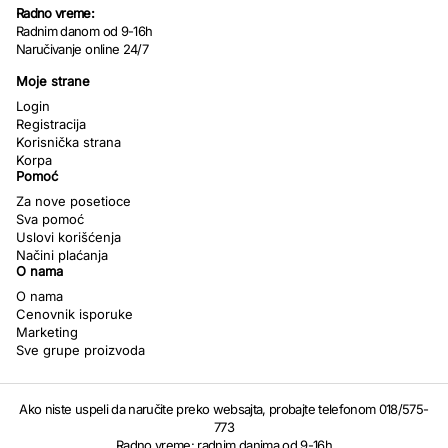
Radno vreme:
Radnim danom od 9-16h
Naručivanje online 24/7
Moje strane
Login
Registracija
Korisnička strana
Korpa
Pomoć
Za nove posetioce
Sva pomoć
Uslovi korišćenja
Načini plaćanja
O nama
O nama
Cenovnik isporuke
Marketing
Sve grupe proizvoda
Ako niste uspeli da naručite preko websajta, probajte telefonom 018/575-
773
Radno vreme: radnim danima od 9-16h