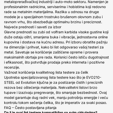
metaloprerađivačkoj industriji i auto-moto sektoru. Namenjen je
profesionalnim radnicima, serviserima i hobistima koji redovno
rade sa metalnim materijalima. Razlika u odnosu na druge
modele je u specijalnom trostruko brušenom olovnom zubu i
ravnom vrhu, što obezbeđuje optimalnu brzinu i preciznost.
Najveće prednosti i saveti za izbor
Glavne prednosti su zubi od volfram karbida visoke gustine koji
duže ostaju oštri, smanjena buka i vibracije, jednostavna online
kupovina i dostava na kućnu adresu. Pri izboru obratite pažnju
na dimenzije i prihvat, kako bi list odgovarao vašoj testeri za
metal. Savetuje se korišćenje zaštićene opreme i provera
maksimalnih obrtaja pre rada. Korisnici često ističu dugotrajnost
i efikasnost, što potvrđuje prodaja preko interneta i pozitivne
recenzije.
Važnost korišćenja kvalitetnog lista testere za čelik
Upotreba specijalizovanog lista testere kao što je EVO210-
STEEL od Evolution ključna je za postizanje čistih i preciznih
rezova bez oštećenja materijala. Nekvalitetni listovi brzo
tupave i izazivaju pregrevanje, što smanjuje bezbednost. Ovaj
model garantuje dug radni vek, manju potrošnju energije i veću
kontrolu tokom sečenja čelika, što je imperativ za svaki posao.
FAQ – Često postavljana pitanja
Da li je ovaj list testere kompatibilan sa svim cirkularima?