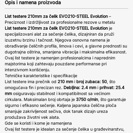
Opis i namena proizvoda
List testere 210mm za čelik EVO210-STEEL Evolution
–
Preciznost i izdržljivost za profesionalne rezove u metalu
List testere 210mm za čelik EVO210-STEEL Evolution
je
specijalizovani alat za sečenje čelika, dizajniran da pruži
izuzetnu brzinu i tačnost. Njegova osnovna namena je
obrađivanje čeličnih profila, limova i cevi, a glavne prednosti su
dugotrajna oštrina, smanjena vibracija i maksimalna efikasnost.
Ovaj list testere je namenjen profesionalcima i naprednim
majstorima koji zahtevaju pouzdane performanse pri
intenzivnom korišćenju.
Tehničke karakteristike i specifikacije
List testere ima prečnik od
210 mm
i
broj zubaca: 50
, što
omogućava fin i precizan rez.
Debljina: 2.4 mm
i
prihvat: 25.4
mm
osiguravaju stabilnost i kompatibilnost sa većinom
cirkulara. Maksimalan broj obrtaja je
3750 o/min
, što garantuje
sigurno i efikasno sečenje. Kaljena japanska čelična ploča
smanjuje zakrivljenost sečiva, dok tanak dizajn ureza
produžava životni vek alata.
Gde se koristi i kome je namenjena
Ovaj list testere je idealan za sečenje čelika u građevinarstvu,