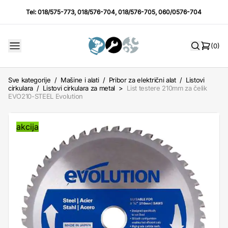
Tel:
018/575-773
,
018/576-704
,
018/576-705
,
060/0576-704
(0)
Sve kategorije
/
Mašine i alati
/
Pribor za električni alat
/
Listovi
cirkulara
/
Listovi cirkulara za metal
>
List testere 210mm za čelik
EVO210-STEEL Evolution
akcija