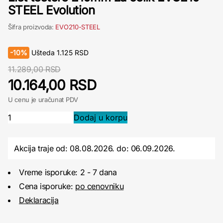
STEEL Evolution
Šifra proizvoda:
EVO210-STEEL
-
10%
Ušteda
1.125
RSD
11.289,00 RSD
10.164,00 RSD
U cenu je uračunat PDV
Akcija traje od: 08.08.2026.
do:
06.09.2026.
Vreme isporuke: 2 - 7 dana
Cena isporuke:
po cenovniku
Deklaracija