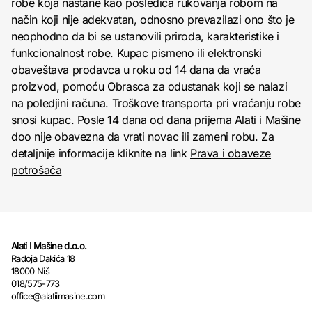
robe koja nastane kao posledica rukovanja robom na
način koji nije adekvatan, odnosno prevazilazi ono što je
neophodno da bi se ustanovili priroda, karakteristike i
funkcionalnost robe. Kupac pismeno ili elektronski
obaveštava prodavca u roku od 14 dana da vraća
proizvod, pomoću Obrasca za odustanak koji se nalazi
na poledjini računa. Troškove transporta pri vraćanju robe
snosi kupac. Posle 14 dana od dana prijema Alati i Mašine
doo nije obavezna da vrati novac ili zameni robu. Za
detaljnije informacije kliknite na link
Prava i obaveze
potrošača
Alati I Mašine d.o.o.
Radoja Dakića 18
18000 Niš
018/575-773
office@alatiimasine.com