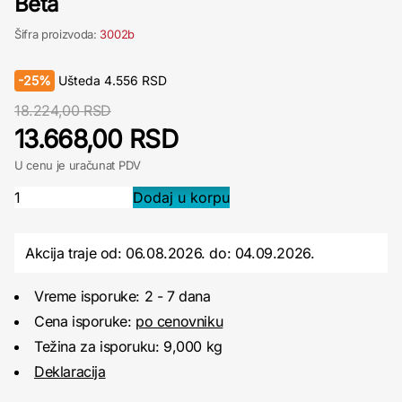
Beta
Šifra proizvoda:
3002b
-
25%
Ušteda
4.556
RSD
18.224,00 RSD
13.668,00 RSD
U cenu je uračunat PDV
Akcija traje od: 06.08.2026.
do:
04.09.2026.
Vreme isporuke: 2 - 7 dana
Cena isporuke:
po cenovniku
Težina za isporuku: 9,000 kg
Deklaracija