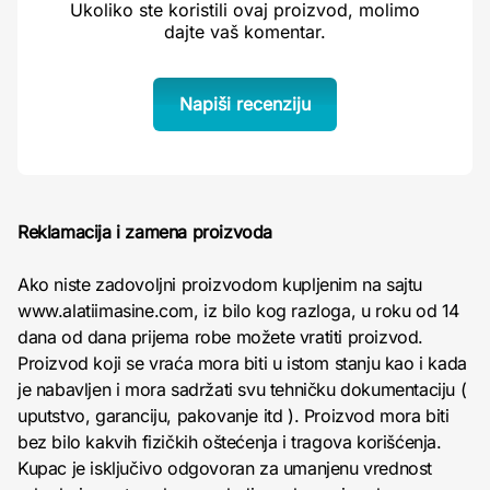
Ukoliko ste koristili ovaj proizvod, molimo
dajte vaš komentar.
Napiši recenziju
Reklamacija i zamena proizvoda
Ako niste zadovoljni proizvodom kupljenim na sajtu
www.alatiimasine.com, iz bilo kog razloga, u roku od 14
dana od dana prijema robe možete vratiti proizvod.
Proizvod koji se vraća mora biti u istom stanju kao i kada
je nabavljen i mora sadržati svu tehničku dokumentaciju (
uputstvo, garanciju, pakovanje itd ). Proizvod mora biti
bez bilo kakvih fizičkih oštećenja i tragova korišćenja.
Kupac je isključivo odgovoran za umanjenu vrednost