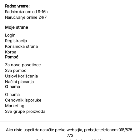
Radno vreme:
Radnim danom od 9-16h
Naručivanje online 24/7
Moje strane
Login
Registracija
Korisnička strana
Korpa
Pomoć
Za nove posetioce
Sva pomoć
Uslovi korišćenja
Načini plaćanja
O nama
O nama
Cenovnik isporuke
Marketing
Sve grupe proizvoda
Ako niste uspeli da naručite preko websajta, probajte telefonom 018/575-
773