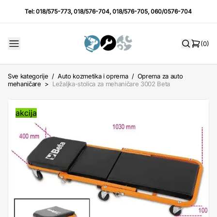
Tel:
018/575-773
,
018/576-704
,
018/576-705
,
060/0576-704
(0)
Sve kategorije
/
Auto kozmetika i oprema
/
Oprema za auto
mehaničare
>
Ležaljka-stolica za mehaničare 3002 Beta
akcija