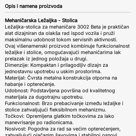
Opis i namena proizvoda
Mehaničarska Ležaljka - Stolica
Ležaljka-stolica za mehaničare 3002 Beta je praktičan
alat dizajniran da olakša rad ispod vozila i pruži
maksimalnu udobnost tokom servisnih aktivnosti.
Ovaj višenamenski proizvod kombinuje funkcionalnost
ležaljke i stolice, omogućavajući mehaničarima lak
prelazak iz jednog položaja u drugi.
Dimenzije: Kompaktan i prilagodljiv dizajn za
jednostavnu upotrebu u uskim prostorima.
Materijal: Čvrsta metalna konstrukcija otporna na
habanje i opterećenje.
Udobnost: Podstavljena površina od kvalitetnog
materijala za dugotrajnu upotrebu.
Funkcionalnost: Brzo prebacivanje između ležaljke i
stolice zahvaljujući fleksibilnom mehanizmu.
Točkovi: Opremljena glatkim točkovima za lako
manevrisanje po radionicama.
Nosivost: Pogodna za rad sa većim opterećenjem,
zahvaljujući ojačanim šavovima i stabilnoj osnovi.