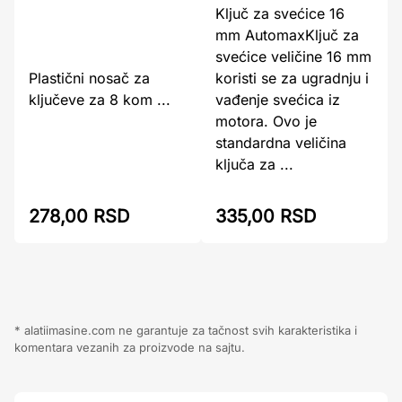
Ključ za svećice 16
mm AutomaxKljuč za
svećice veličine 16 mm
Plastični nosač za
koristi se za ugradnju i
ključeve za 8 kom ...
vađenje svećica iz
motora. Ovo je
standardna veličina
ključa za ...
278,00 RSD
335,00 RSD
* alatiimasine.com ne garantuje za tačnost svih karakteristika i
komentara vezanih za proizvode na sajtu.