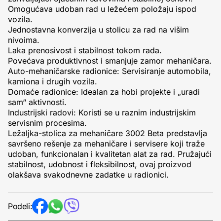
Omogućava udoban rad u ležećem položaju ispod
vozila.
Jednostavna konverzija u stolicu za rad na višim
nivoima.
Laka prenosivost i stabilnost tokom rada.
Povećava produktivnost i smanjuje zamor mehaničara.
Auto-mehaničarske radionice: Servisiranje automobila,
kamiona i drugih vozila.
Domaće radionice: Idealan za hobi projekte i „uradi
sam“ aktivnosti.
Industrijski radovi: Koristi se u raznim industrijskim
servisnim procesima.
Ležaljka-stolica za mehaničare 3002 Beta predstavlja
savršeno rešenje za mehaničare i servisere koji traže
udoban, funkcionalan i kvalitetan alat za rad. Pružajući
stabilnost, udobnost i fleksibilnost, ovaj proizvod
olakšava svakodnevne zadatke u radionici.
Podeli: