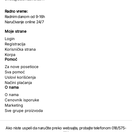
Radno vreme:
Radnim danom od 9-16h
Naručivanje online 24/7
Moje strane
Login
Registracija
Korisnička strana
Korpa
Pomoć
Za nove posetioce
Sva pomoć
Uslovi korišćenja
Načini plaćanja
O nama
O nama
Cenovnik isporuke
Marketing
Sve grupe proizvoda
Ako niste uspeli da naručite preko websajta, probajte telefonom 018/575-