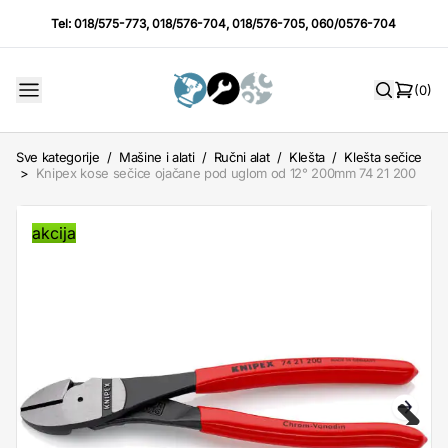
Tel:
018/575-773
,
018/576-704
,
018/576-705
,
060/0576-704
(0)
Sve kategorije
/
Mašine i alati
/
Ručni alat
/
Klešta
/
Klešta sečice
>
Knipex kose sečice ojačane pod uglom od 12° 200mm 74 21 200
akcija