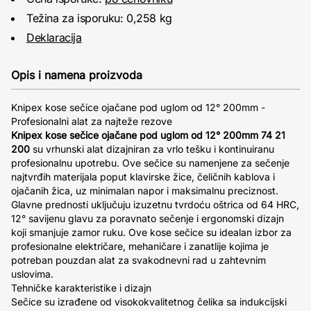
Težina za isporuku: 0,258 kg
Deklaracija
Opis i namena proizvoda
Knipex kose sečice ojačane pod uglom od 12° 200mm -
Profesionalni alat za najteže rezove
Knipex kose sečice ojačane pod uglom od 12° 200mm 74 21
200
su vrhunski alat dizajniran za vrlo tešku i kontinuiranu
profesionalnu upotrebu. Ove sečice su namenjene za sečenje
najtvrđih materijala poput klavirske žice, čeličnih kablova i
ojačanih žica, uz minimalan napor i maksimalnu preciznost.
Glavne prednosti uključuju izuzetnu tvrdoću oštrica od 64 HRC,
12° savijenu glavu za poravnato sečenje i ergonomski dizajn
koji smanjuje zamor ruku. Ove kose sečice su idealan izbor za
profesionalne električare, mehaničare i zanatlije kojima je
potreban pouzdan alat za svakodnevni rad u zahtevnim
uslovima.
Tehničke karakteristike i dizajn
Sečice su izrađene od visokokvalitetnog čelika sa indukcijski