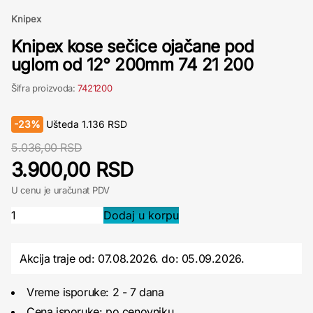
Knipex
Knipex kose sečice ojačane pod
uglom od 12° 200mm 74 21 200
Šifra proizvoda:
7421200
-
23%
Ušteda
1.136
RSD
5.036,00 RSD
3.900,00 RSD
U cenu je uračunat PDV
Akcija traje od: 07.08.2026.
do:
05.09.2026.
Vreme isporuke: 2 - 7 dana
Cena isporuke:
po cenovniku