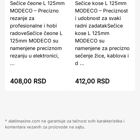
Sečice čeone L 125mm
Sečice kose L 125mm
MODECO – Precizno
MODECO – Preciznost
rezanje za
i udobnost za svaki
profesionalne i hobi
radni zadatakSečice
radoveSečice čeone L
kose L 125mm
125mm MODECO su
MODECO su
namenjene preciznom
namenjene za precizno
rezanju u elektronici,
sečenje žice, kablova i
...
d ...
408,00 RSD
412,00 RSD
* alatiimasine.com ne garantuje za tačnost svih karakteristika i
komentara vezanih za proizvode na sajtu.