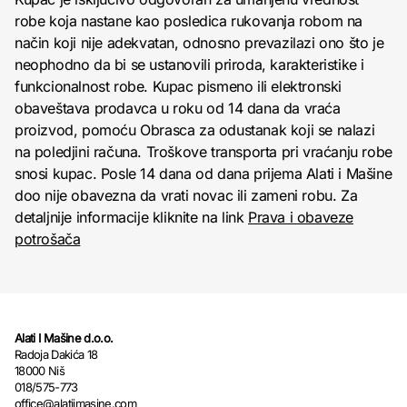
robe koja nastane kao posledica rukovanja robom na
način koji nije adekvatan, odnosno prevazilazi ono što je
neophodno da bi se ustanovili priroda, karakteristike i
funkcionalnost robe. Kupac pismeno ili elektronski
obaveštava prodavca u roku od 14 dana da vraća
proizvod, pomoću Obrasca za odustanak koji se nalazi
na poledjini računa. Troškove transporta pri vraćanju robe
snosi kupac. Posle 14 dana od dana prijema Alati i Mašine
doo nije obavezna da vrati novac ili zameni robu. Za
detaljnije informacije kliknite na link
Prava i obaveze
potrošača
Alati I Mašine d.o.o.
Radoja Dakića 18
18000 Niš
018/575-773
office@alatiimasine.com