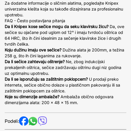
Za dodatne informacije o sličnim alatima, pogledajte Knipex
univerzalna klešta koja su takođe dizajnirana za profesionalnu
upotrebu.
FAQ - Često postavljana pitanja
Da li Knipex kose sečice mogu da seku klavirsku žicu?
Da, ove
sečice su ojačane pod uglom od 12° i imaju tvrdoću oštrica od
64 HRC, što ih čini idealnim za sečenje klavirske žice i drugih
tvrdih čelika.
Koju dužinu imaju ove sečice?
Dužina alata je 200mm, a težina
258 g, što ih čini laganima za rukovanje.
Da li sečice zahtevaju oštrenje?
Ne, zbog indukcijski
prekaljenih oštrica, sečice zadržavaju oštrinu dugi niz godina
uz optimalnu upotrebu.
Da li se isporučuju sa zaštitnim poklopcem?
U prodaji preko
interneta, sečice obično dolaze u plastičnom pakovanju ili sa
zaštitnim poklopcem za oštrice.
Koje su dimenzije ambalaže?
Ambalaža obično odgovara
dimenzijama alata: 200 x 48 x 15 mm.
Podeli: