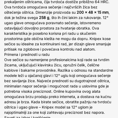
prekaljenim oštricama, čija tvrdoća dostiže približno 64 HRC.
Ova tvrdoća omogućava sečenje i najčvršćih žica bez
oštećenja oštrica. Dimenzije proizvoda su
200 x 48 x 15 mm
,
dok je težina svega
258 g
, što ih čini lakim za rukovanje. 12°
ugao glave omogućava poravnato sečenje, istovremeno
ostavljajući dovoljno prostora za hvatanje obratka. Ova
karakteristika je posebno korisna pri radu u skučenim
prostorima gde obična klešta ne mogu da dopru. Knipex kose
sečice su idealne za kontinuirani rad, jer dizajn glave smanjuje
pritisak na zglobove i povećava kontrolu nad alatom.
Primena i prednosti u radu
Ove sečice su namenjene profesionalcima koji rade sa tvrdim
žicama, uključujući klavirsku žicu, opružni čelik, čelične
kablove i bakarne provodnike. Razlika u odnosu na standardne
modele leži u ojačanoj glavi i 12° uglu koji omogućava sečenje
bez savijanja žice. Najveće prednosti su dugotrajnost oštrica,
minimalan napor sečenja i mogućnost rada u uslovima gde je
potrebna visoka preciznost. Online kupovina ovog alata
omogućava brzu prodaju preko interneta, a dostava na kućnu
adresu je brza. Kada birate sečice, obratite pažnju na tvrdoću
oštrica i ugao glave – Knipex model sa 12° uglom je
najoptimalniji za one koji zahtevaju preciznost bez napora.
Saveti za izbor i korišćenje