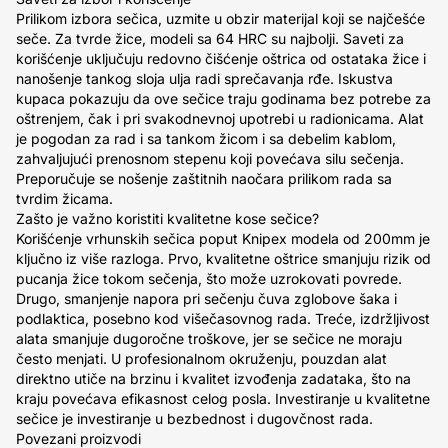
Prilikom izbora sečica, uzmite u obzir materijal koji se najčešće
seče. Za tvrde žice, modeli sa 64 HRC su najbolji. Saveti za
korišćenje uključuju redovno čišćenje oštrica od ostataka žice i
nanošenje tankog sloja ulja radi sprečavanja rđe. Iskustva
kupaca pokazuju da ove sečice traju godinama bez potrebe za
oštrenjem, čak i pri svakodnevnoj upotrebi u radionicama. Alat
je pogodan za rad i sa tankom žicom i sa debelim kablom,
zahvaljujući prenosnom stepenu koji povećava silu sečenja.
Preporučuje se nošenje zaštitnih naočara prilikom rada sa
tvrdim žicama.
Zašto je važno koristiti kvalitetne kose sečice?
Korišćenje vrhunskih sečica poput Knipex modela od 200mm je
ključno iz više razloga. Prvo, kvalitetne oštrice smanjuju rizik od
pucanja žice tokom sečenja, što može uzrokovati povrede.
Drugo, smanjenje napora pri sečenju čuva zglobove šaka i
podlaktica, posebno kod višečasovnog rada. Treće, izdržljivost
alata smanjuje dugoročne troškove, jer se sečice ne moraju
često menjati. U profesionalnom okruženju, pouzdan alat
direktno utiče na brzinu i kvalitet izvođenja zadataka, što na
kraju povećava efikasnost celog posla. Investiranje u kvalitetne
sečice je investiranje u bezbednost i dugovčnost rada.
Povezani proizvodi