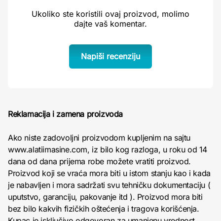
Ukoliko ste koristili ovaj proizvod, molimo
dajte vaš komentar.
Napiši recenziju
Reklamacija i zamena proizvoda
Ako niste zadovoljni proizvodom kupljenim na sajtu
www.alatiimasine.com, iz bilo kog razloga, u roku od 14
dana od dana prijema robe možete vratiti proizvod.
Proizvod koji se vraća mora biti u istom stanju kao i kada
je nabavljen i mora sadržati svu tehničku dokumentaciju (
uputstvo, garanciju, pakovanje itd ). Proizvod mora biti
bez bilo kakvih fizičkih oštećenja i tragova korišćenja.
Kupac je isključivo odgovoran za umanjenu vrednost