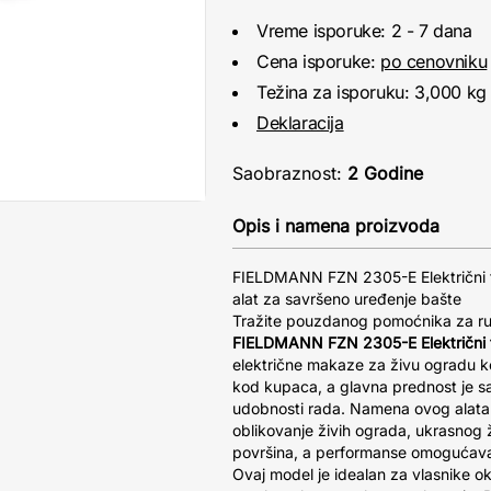
Vreme isporuke: 2 - 7 dana
Cena isporuke:
po cenovniku
Težina za isporuku: 3,000 kg
Deklaracija
Saobraznost:
2 Godine
Opis i namena proizvoda
FIELDMANN FZN 2305-E Električni 
alat za savršeno uređenje bašte
Tražite pouzdanog pomoćnika za ru
FIELDMANN FZN 2305-E Električni 
električne makaze za živu ogradu 
kod kupaca, a glavna prednost je s
udobnosti rada. Namena ovog alata j
oblikovanje živih ograda, ukrasnog ž
površina, a performanse omogućavaj
Ovaj model je idealan za vlasnike ok