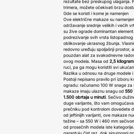
rezultate bez preskupog ulaganja. P
trimera, možete očekivati brzu dost
Gde se koristi i kome je namenjen
Ove električne makaze su namenje
održavanje srednje velikih i većih v
su žive ograde dominantan element. 
podrezivanje svih vrsta listopadnog i
oblikovanje ukrasnog žbunja. Vlasnic
redovno uređuju spoljašnji prostor, al
pouzdan alat za svakodnevne rado
ovog modela. Masa od
2,5 kilogra
ruci, pa ga mogu koristiti svi ukuća
Razlika u odnosu na druge modele i
Postoji nepisano pravilo pri izboru 
ogradu: računamo 100 W snage za s
makaze imaju ulaznu snagu od
550
1.500 obrtaja u minuti
. Sečivo duži
duge varijante, što vam omogućava
prečniku pod kontrolom dovedete do
od jeftinijih varijanti, ove makaze 
težine – sa 550 W i 460 mm sečivom
od prosečnih modela iste kategorije
garantuju čist rez, dok sigurnosni pr