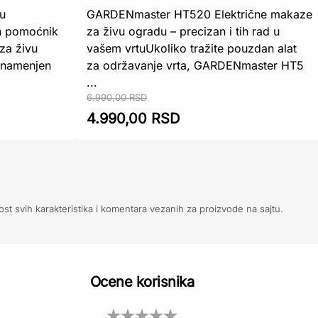
du
GARDENmaster HT520 Električne makaze
n pomoćnik
za živu ogradu – precizan i tih rad u
 za živu
vašem vrtuUkoliko tražite pouzdan alat
 namenjen
za održavanje vrta, GARDENmaster HT5
...
6.990,00 RSD
4.990,00 RSD
ost svih karakteristika i komentara vezanih za proizvode na sajtu.
Ocene korisnika