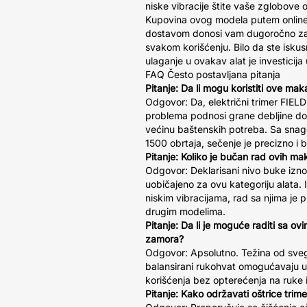
niske vibracije štite vaše zglobove
Kupovina ovog modela putem online
dostavom donosi vam dugoročno zado
svakom korišćenju. Bilo da ste iskusn
ulaganje u ovakav alat je investicij
FAQ Često postavljana pitanja
Pitanje: Da li mogu koristiti ove ma
Odgovor: Da, električni trimer F
problema podnosi grane debljine do
većinu baštenskih potreba. Sa sna
1500 obrtaja, sečenje je precizno i b
Pitanje: Koliko je bučan rad ovih m
Odgovor: Deklarisani nivo buke iznos
uobičajeno za ovu kategoriju alata. Ip
niskim vibracijama, rad sa njima je p
drugim modelima.
Pitanje: Da li je moguće raditi sa
zamora?
Odgovor: Apsolutno. Težina od sveg
balansirani rukohvat omogućavaju u
korišćenja bez opterećenja na ruke 
Pitanje: Kako održavati oštrice trim