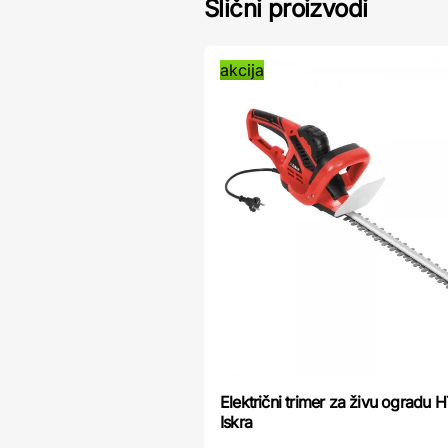
Slični proizvodi
akcija
Električni trimer za živu ogradu
Iskra