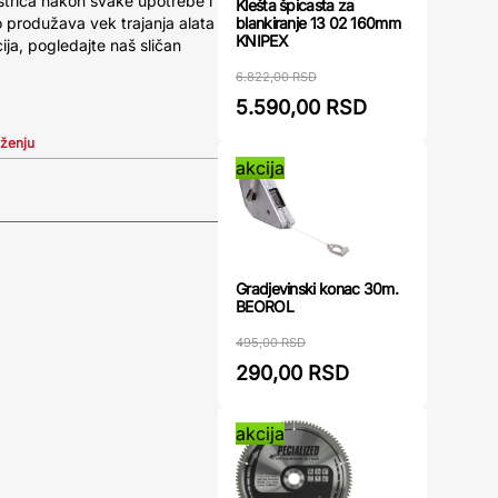
štrica nakon svake upotrebe i
Klešta špicasta za
blankiranje 13 02 160mm
 produžava vek trajanja alata
KNIPEX
cija, pogledajte naš sličan
6.822,00 RSD
5.590,00 RSD
iženju
akcija
Gradjevinski konac 30m.
BEOROL
495,00 RSD
290,00 RSD
akcija