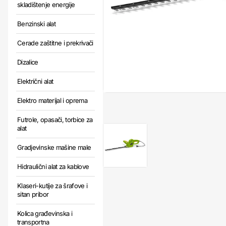
skladištenje energije
Benzinski alat
Cerade zaštitne i prekrivači
Dizalice
Električni alat
Elektro materijal i oprema
Futrole, opasači, torbice za
alat
Gradjevinske mašine male
Hidraulični alat za kablove
Klaseri-kutije za šrafove i
sitan pribor
Kolica građevinska i
transportna