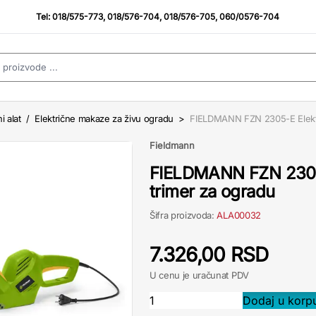
Tel:
018/575-773
,
018/576-704
,
018/576-705
,
060/0576-704
i alat
/
Električne makaze za živu ogradu
>
FIELDMANN FZN 2305-E Elektri
Fieldmann
FIELDMANN FZN 2305-
trimer za ogradu
Šifra proizvoda:
ALA00032
7.326,00 RSD
U cenu je uračunat PDV