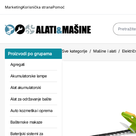
Marketing
Korisnička strana
Pomoć
Sve kategorije
/
Mašine i alati
/
Električn
Proizvodi po grupama
Agregati
Akumulatorske lampe
Alat akumulatorski
Alat za održavanje bašte
Auto kozmetika i oprema
Baštenske makaze
Baterijski sistemi za