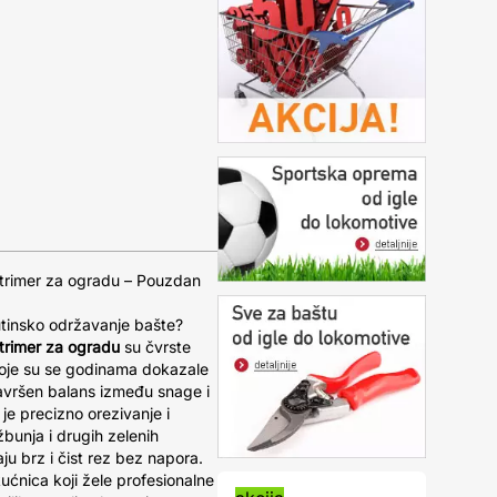
trimer za ogradu – Pouzdan
tinsko održavanje bašte?
trimer za ogradu
su čvrste
koje su se godinama dokazale
avršen balans između snage i
e precizno orezivanje i
bunja i drugih zelenih
u brz i čist rez bez napora.
ućnica koji žele profesionalne