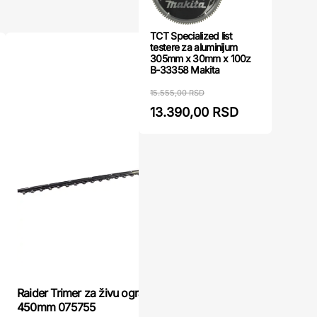
TCT Specialized list
testere za aluminijum
akcija
305mm x 30mm x 100z
B-33358 Makita
15.555,00 RSD
13.390,00 RSD
FIELDMANN
Raider Trimer za živu ogradu RD-HT07 500W
ogradu
450mm 075755