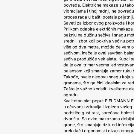
povreda. Električne makaze su tak
vibracijama i tihoj radnji, ne povređ
proces rada u bašti postaje prijatniji
Saveti za izbor ovog proizvoda i kor
Prilikom odabira električnih makaza 
pažnju na dužinu sečiva i snagu mo
srednji izbor koji pokriva većinu p
više od dva metra, možda će vam o
sečivom, inače je ovaj savršen bal
sečiva produžiće vek alata. Kupci su
da je ovaj trimer veoma jednostavan
balansom koji smanjuje zamor ruku 
Takođe, hvale njegovu snagu koja se
granama, što ga čini idealnim za re
Zašto je važno koristiti kvalitetne 
ogradu
Kvalitetan alat poput FIELDMANN F
u očuvanju zdravlja i izgleda vašeg z
podstiče gust rast, sprečava bolesti
dvorišta. Sa ovim makazama dobijat
grane, što smanjuje rizik od infekcij
prekidač i ergonomski dizajn omog