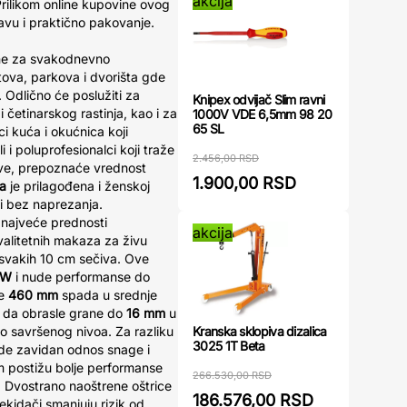
akcija
rilikom online kupovine ovog
avu i praktično pakovanje.
ne za svakodnevno
rtova, parkova i dvorišta gde
Odlično će poslužiti za
Knipex odvijač Slim ravni
 četinarskog rastinja, kao i za
1000V VDE 6,5mm 98 20
65 SL
i kuća i okućnica koji
i i poluprofesionalci koji traže
2.456,00 RSD
ve, prepoznaće vrednost
1.900,00 RSD
ma
je prilagođena i ženskoj
ni bez naprezanja.
 najveće prednosti
akcija
kvalitetnih makaza za živu
vakih 10 cm sečiva. Ove
 W
i nude performanse do
ne
460 mm
spada u srednje
 da obrasle grane do
16 mm
u
Kranska sklopiva dizalica
 savršenog nivoa. Za razliku
3025 1T Beta
nude zavidan odnos snage i
 postižu bolje performanse
266.530,00 RSD
. Dvostrano naoštrene oštrice
186.576,00 RSD
ekidači smanjuju rizik od