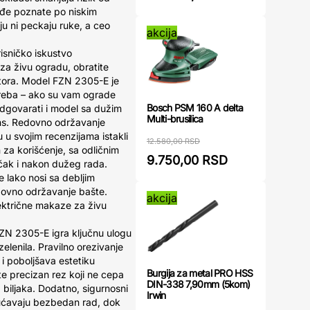
ođe poznate po niskim
uju ni peckaju ruke, a ceo
akcija
.
isničko iskustvo
za živu ogradu, obratite
tora. Model FZN 2305-E je
otreba – ako su vam ograde
Bosch PSM 160 A delta
dgovarati i model sa dužim
Multi-brusilica
ans. Redovno održavanje
 u svojim recenzijama istakli
12.580,00 RSD
 za korišćenje, sa odličnim
9.750,00 RSD
čak i nakon dužeg rada.
 lako nosi sa debljim
dovno održavanje bašte.
akcija
električne makaze za živu
ZN 2305-E igra ključnu ulogu
elenila. Pravilno orezivanje
 i poboljšava estetiku
Burgija za metal PRO HSS
e precizan rez koji ne cepa
DIN-338 7,90mm (5kom)
a biljaka. Dodatno, sigurnosni
Irwin
ućavaju bezbedan rad, dok