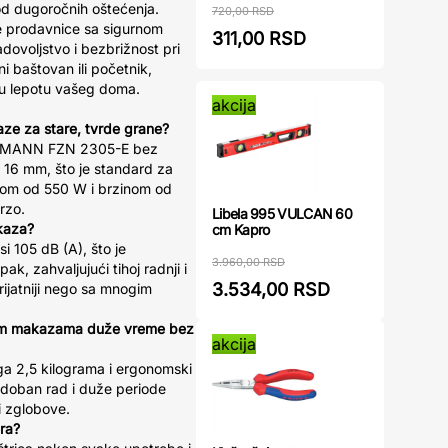
 od dugoročnih oštećenja.
720,00 RSD
 prodavnice sa sigurnom
311,00 RSD
voljstvo i bezbrižnost pri
i baštovan ili početnik,
a u lepotu vašeg doma.
akcija
kaze za stare, tvrde grane?
IELDMANN FZN 2305-E bez
 16 mm, što je standard za
gom od 550 W i brzinom od
rzo.
Libela 995 VULCAN 60
akaza?
cm Kapro
i 105 dB (A), što je
3.960,00 RSD
ak, zahvaljujući tihoj radnji i
3.534,00 RSD
rijatniji nego sa mnogim
 ovim makazama duže vreme bez
akcija
a 2,5 kilograma i ergonomski
doban rad i duže periode
i zglobove.
era?