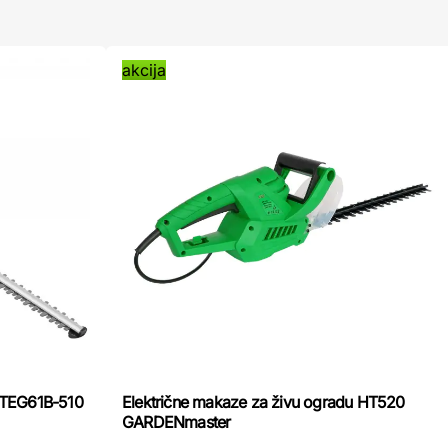
akcija
 HTEG61B-510
Električne makaze za živu ogradu HT520
GARDENmaster