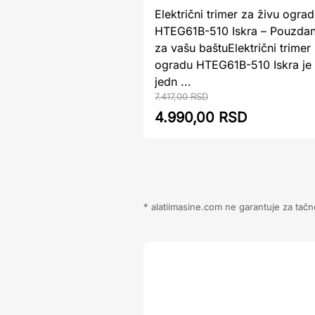
Električni trimer za živu ogra
HTEG61B-510 Iskra – Pouzda
za vašu baštuElektrični trimer
ogradu HTEG61B-510 Iskra je
jedn ...
7.417,00 RSD
4.990,00 RSD
* alatiimasine.com ne garantuje za tačn