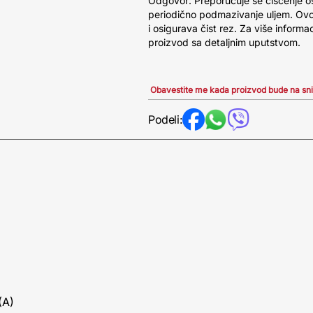
Odgovor: Preporučuje se čišćenje o
periodično podmazivanje uljem. Ovo
i osigurava čist rez. Za više informa
proizvod sa detaljnim uputstvom.
Obavestite me kada proizvod bude na sn
Podeli:
(A)