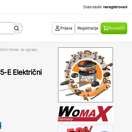
Dobrodošli:
neregistrovani
Prijava
Registracija
Korpa
(0)
čni trimer za ogradu
E Električni