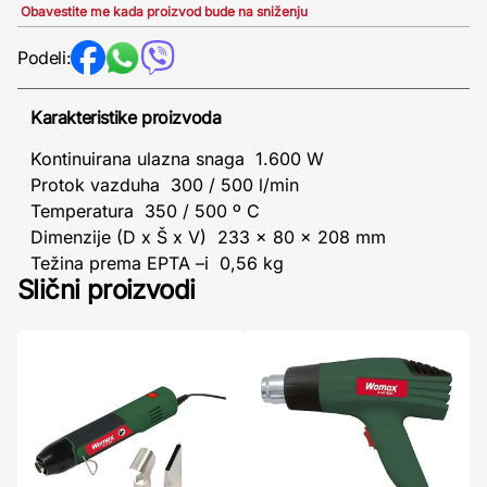
Obavestite me kada proizvod bude na sniženju
Podeli:
Karakteristike proizvoda
Kontinuirana ulazna snaga 1.600 W
Protok vazduha 300 / 500 l/min
Temperatura 350 / 500 º C
Dimenzije (D x Š x V) 233 x 80 x 208 mm
Težina prema EPTA –i 0,56 kg
Slični proizvodi