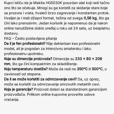
Kupci ističu da je Makita HG5030K pouzdan alat koji radi tačno
ono što se očekuje. Mnogi su ga koristili za skidanje stare boje
sa prozora i vrata, hvaleći brzo zagrevanje i konstantan protok.
Hvaljen je i mali džepni format, težina od svega
0,56 kg
, što ga
čini lako prenosivim. Jedan korisnik je napomenuo da je nakon
online narudžbine dobio uređaj u roku od 24 sata, uz besplatnu
dostavu.
FAQ – Često postavljana pitanja
Da li je fen profesionalni?
Nije deklarisan kao profesionalni
model, ali je pogodan za intenzivnu amatersku i laku
profesionalnu upotrebu.
Koje su dimenzije proizvoda?
Dimenzije su
233 x 80 x 208
mm
, što ga čini kompaktnim za skladištenje.
Koju temperaturu dostiže?
Može da radi na
350°C
ili
500°C
, u
zavisnosti od stepena.
Da li se može koristiti za odmrzavanje cevi?
Da, uz oprez,
može se koristiti za odmrzavanje smrznutih metalnih cevi.
Koja je garancija?
Proizvod dolazi sa standardnom garancijom
proizvođača. Prilikom online kupovine proverite uslove
vraćanja.