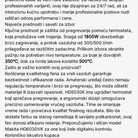
profesionalnih varijanti, ovaj nije dizajniran za 24/7 rad, ali za
intenzivnu kućnu upotrebu i manje profesionalne poslove nudi
odličan odnos performansi i cene.
Najveće prednosti i saveti za izbor
Ključna prednost je zaštita od pregrevanja pomoću termostata,
koja produžava vek trajanja. Snaga od
1800W
obezbeđuje
brzo zagrevanje, a protok vazduha od 300/500 l/min
prilagođava se različitim zadacima. Prilikom izbora obratite
pažnju na potreban nivo temperature: za boje je dovoljnih
350°C
, dok za tvrde lakove koristite
500°C
.
Zašto je važno koristiti ovaj proizvod?
Korišćenje kvalitetnog fena za vreli vazduh garantuje
bezbednost i efikasnost rada. Amaterski uređaji često nemaju
regulaciju temperature i brzo se pregrevaju, što može oštetiti
materijal ili izazvati opasnost. HG5030K ima ugrađen termostat
koji sprečava pregrevanje, a ergonomski dizajn omogućava
precizno usmeravanje vrućeg vazduha. Time se smanjuje
vreme rada i povećava kvalitet finalnog rezultata. Bilo da
skidate farbu sa starog nameštaja ili savijate polikarbonat, ovaj
fen donosi efikasno rešenje. Preporučujemo i sličan model
Makita HG6030VK za one koji žele digitalnu kontrolu.
Korisničko iskustvo kupaca