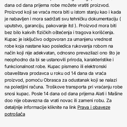
dana od dana prijema robe možete vratiti proizvod.
Proizvod koji se vraća mora biti u istom stanju kao i kada
je nabavljen i mora sadržati svu tehničku dokumentaciju (
uputstvo, garanciju, pakovanje itd ). Proizvod mora biti
bez bilo kakvih fizičkih oštećenja i tragova korišćenja.
Kupac je isključivo odgovoran za umanjenu vrednost
robe koja nastane kao posledica rukovanja robom na
način koji nije adekvatan, odnosno prevazilazi ono što je
neophodno da bi se ustanovili priroda, karakteristike i
funkcionalnost robe. Kupac pismeno ili elektronski
obaveštava prodavca u roku od 14 dana da vraća
proizvod, pomoću Obrasca za odustanak koji se nalazi
na poledjini računa. Troškove transporta pri vraćanju robe
snosi kupac. Posle 14 dana od dana prijema Alati i Mašine
doo nije obavezna da vrati novac ili zameni robu. Za
detaljnije informacije kliknite na link
Prava i obaveze
potrošača