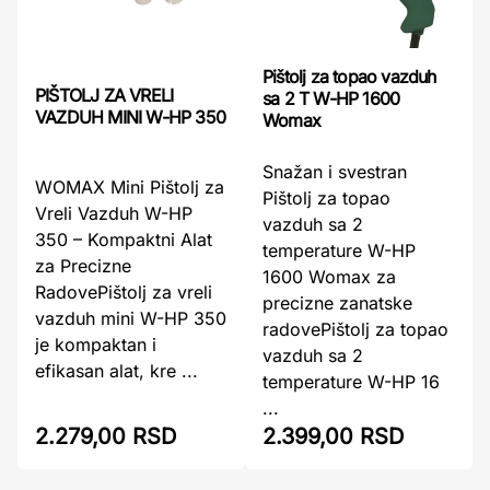
Pištolj za topao vazduh
PIŠTOLJ ZA VRELI
sa 2 T W-HP 1600
VAZDUH MINI W-HP 350
Womax
Snažan i svestran
WOMAX Mini Pištolj za
Pištolj za topao
Vreli Vazduh W-HP
vazduh sa 2
350 – Kompaktni Alat
temperature W-HP
za Precizne
1600 Womax za
RadovePištolj za vreli
precizne zanatske
vazduh mini W-HP 350
radovePištolj za topao
je kompaktan i
vazduh sa 2
efikasan alat, kre ...
temperature W-HP 16
...
2.279,00 RSD
2.399,00 RSD