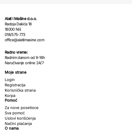
Alati I Mašine d.o.o.
Radoja Dakića 18
18000 Niš
018/575-773
office@alatiimasine.com
Radno vreme:
Radnim danom od 9-16h
Naručivanje online 24/7
Moje strane
Login
Registracija
Korisnička strana
Korpa
Pomoć
Za nove posetioce
Sva pomoć
Uslovi korišćenja
Načini plaćanja
O nama