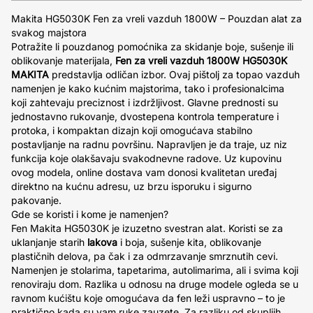
Makita HG5030K Fen za vreli vazduh 1800W – Pouzdan alat za
svakog majstora
Potražite li pouzdanog pomoćnika za skidanje boje, sušenje ili
oblikovanje materijala,
Fen za vreli vazduh 1800W HG5030K
MAKITA
predstavlja odličan izbor. Ovaj pištolj za topao vazduh
namenjen je kako kućnim majstorima, tako i profesionalcima
koji zahtevaju preciznost i izdržljivost. Glavne prednosti su
jednostavno rukovanje, dvostepena kontrola temperature i
protoka, i kompaktan dizajn koji omogućava stabilno
postavljanje na radnu površinu. Napravljen je da traje, uz niz
funkcija koje olakšavaju svakodnevne radove. Uz kupovinu
ovog modela, online dostava vam donosi kvalitetan uređaj
direktno na kućnu adresu, uz brzu isporuku i sigurno
pakovanje.
Gde se koristi i kome je namenjen?
Fen Makita HG5030K je izuzetno svestran alat. Koristi se za
uklanjanje starih
lakova
i boja, sušenje kita, oblikovanje
plastičnih delova, pa čak i za odmrzavanje smrznutih cevi.
Namenjen je stolarima, tapetarima, autolimarima, ali i svima koji
renoviraju dom. Razlika u odnosu na druge modele ogleda se u
ravnom kućištu koje omogućava da fen leži uspravno – to je
praktično kada su vam ruke zauzete. Za razliku od skupljih