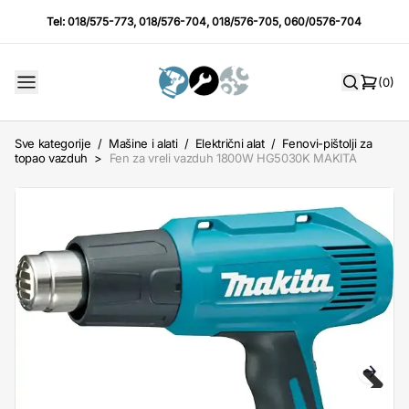
Tel:
018/575-773
,
018/576-704
,
018/576-705
,
060/0576-704
(0)
Sve kategorije
/
Mašine i alati
/
Električni alat
/
Fenovi-pištolji za
topao vazduh
>
Fen za vreli vazduh 1800W HG5030K MAKITA