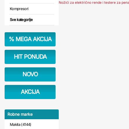
Nožići za električno rende i testere za pen
Kompresori
Sve kategorije
%
MEGA AKCIJA
HIT PONUDA
NOVO
AKCIJA
Robne marke
Makita (4144)