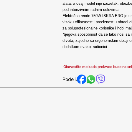
alata, a ovaj model nije izuzetak, obezb
pod intenzivnim radnim uslovima.
Električno rende 750W ISKRA ERO je snaž
visoku efikasnost i preciznost u obradi d
za poluprofesionalne korisnike i hobi ma
Njegova sposobnost da se lako nosi sa 
drveta, zajedno sa ergonomskim dizajno
dodatkom svakoj radionici.
Obavestite me kada proizvod bude na sn
Podeli: