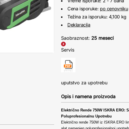
Vreme isporuke: 2 - 7 dana
Cena isporuke:
po cenovniku
Težina za isporuku: 4,100 kg
Deklaracija
Saobraznost:
25 meseci
Servis
uputstvo za upotrebu
Opis i namena proizvoda
Električno Rende 750W ISKRA ERO: Sv
Poluprofesionalnu Upotrebu
Električno rende 750W iz ISKRA ERO lin
alat namenjen poluprofesionalnoj upotreb