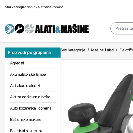
Marketing
Korisnička strana
Pomoć
Sve kategorije
/
Mašine i alati
/
Električn
Proizvodi po grupama
Agregati
Akumulatorske lampe
Alat akumulatorski
Alat za održavanje bašte
Auto kozmetika i oprema
Baštenske makaze
Baterijski sistemi za