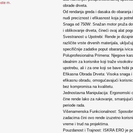
aste m.
obrade drveta.
Od rendanja greda i dasaka do obaranja i
nudi preciznost i efikasnost koja je potr
Snaga od 750W: Snažan motor pruža dov
i oblikovanje drveta, čineći ovaj alat pog
Svestranost u Upotrebi: Rende je dizajni
različite vrste drvenih materijala, uključ
specifičnije zadatke poput obaranja ivica
Poluprofesionalna Primena: Njegove kara
idealnim za korisnike koji traže visokokva
upotrebu, ali i za one koji se bave hobi 
Efikasna Obrada Drveta: Visoka snaga i 
efikasnu obradu, omogućavajući korisnic
bez kompromisa na kvalitetu.
Jednostavna Manipulacija: Ergonomski di
čine rende lako za rukovanje, smanjujuć
periode rada.
Višenamenska Funkcionalnost: Sposobnos
zadacima čini ovo rende izuzetno korisni
vreme i trud na projektima.
Pouzdanost i Trajnost: ISKRA ERO je poz