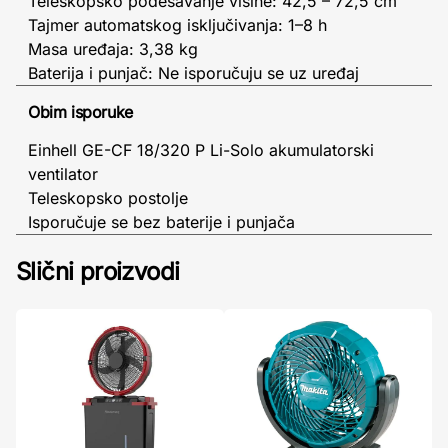
Teleskopsko podešavanje visine: 42,5 – 72,5 cm
Tajmer automatskog isključivanja: 1–8 h
Masa uređaja: 3,38 kg
Baterija i punjač: Ne isporučuju se uz uređaj
Obim isporuke
Einhell GE-CF 18/320 P Li-Solo akumulatorski
ventilator
Teleskopsko postolje
Isporučuje se bez baterije i punjača
Slični proizvodi