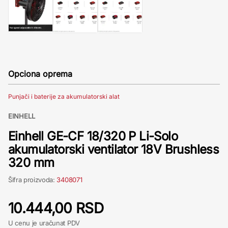
Opciona oprema
Punjači i baterije za akumulatorski alat
EINHELL
Einhell GE-CF 18/320 P Li-Solo
akumulatorski ventilator 18V Brushless
320 mm
Šifra proizvoda:
3408071
10.444,00 RSD
U cenu je uračunat PDV