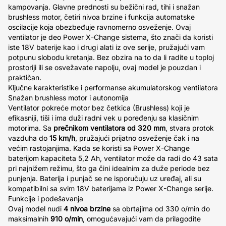
kampovanja. Glavne prednosti su bežični rad, tihi i snažan
brushless motor, četiri nivoa brzine i funkcija automatske
oscilacije koja obezbeđuje ravnomerno osveženje. Ovaj
ventilator je deo Power X-Change sistema, što znači da koristi
iste 18V baterije kao i drugi alati iz ove serije, pružajući vam
potpunu slobodu kretanja. Bez obzira na to da li radite u toploj
prostoriji ili se osvežavate napolju, ovaj model je pouzdan i
praktičan.
Ključne karakteristike i performanse akumulatorskog ventilatora
Snažan brushless motor i autonomija
Ventilator pokreće motor bez četkica (Brushless) koji je
efikasniji, tiši i ima duži radni vek u poređenju sa klasičnim
motorima. Sa
prečnikom ventilatora od 320 mm
, stvara protok
vazduha do
15 km/h
, pružajući prijatno osveženje čak i na
većim rastojanjima. Kada se koristi sa Power X-Change
baterijom kapaciteta 5,2 Ah, ventilator može da radi do 43 sata
pri najnižem režimu, što ga čini idealnim za duže periode bez
punjenja. Baterija i punjač se ne isporučuju uz uređaj, ali su
kompatibilni sa svim 18V baterijama iz Power X-Change serije.
Funkcije i podešavanja
Ovaj model nudi
4 nivoa brzine
sa obrtajima od 330 o/min do
maksimalnih
910 o/min
, omogućavajući vam da prilagodite