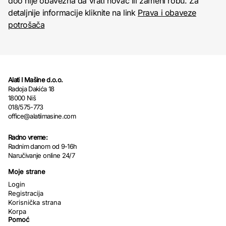
doo nije obavezna da vrati novac ili zameni robu. Za
detaljnije informacije kliknite na link
Prava i obaveze
potrošača
Alati I Mašine d.o.o.
Radoja Dakića 18
18000 Niš
018/575-773
office@alatiimasine.com
Radno vreme:
Radnim danom od 9-16h
Naručivanje online 24/7
Moje strane
Login
Registracija
Korisnička strana
Korpa
Pomoć