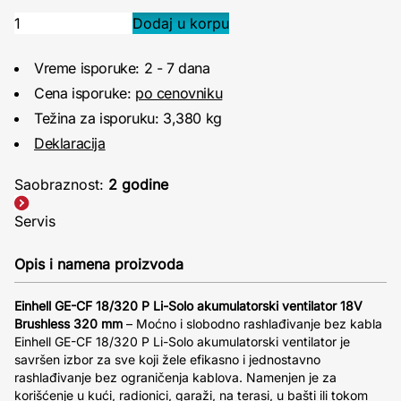
Vreme isporuke: 2 - 7 dana
Cena isporuke:
po cenovniku
Težina za isporuku: 3,380 kg
Deklaracija
Saobraznost:
2 godine
Servis
Opis i namena proizvoda
Einhell GE-CF 18/320 P Li-Solo akumulatorski ventilator 18V
Brushless 320 mm
– Moćno i slobodno rashlađivanje bez kabla
Einhell GE-CF 18/320 P Li-Solo akumulatorski ventilator je
savršen izbor za sve koji žele efikasno i jednostavno
rashlađivanje bez ograničenja kablova. Namenjen je za
korišćenje u kući, radionici, garaži, na terasi, u bašti ili tokom