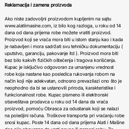
Reklamacija i zamena proizvoda
Ako niste zadovoljni proizvodom kupljenim na sajtu
www.alatiimasine.com, iz bilo kog razloga, u roku od 14
dana od dana prijema robe možete vratiti proizvod.
Proizvod koji se vraća mora biti u istom stanju kao i kada
je nabavljen i mora sadržati svu tehničku dokumentaciju (
uputstvo, garanciju, pakovanje itd ). Proizvod mora biti
bez bilo kakvih fizičkih oštećenja i tragova korišćenja.
Kupac je isključivo odgovoran za umanjenu vrednost
robe koja nastane kao posledica rukovanja robom na
način koji nije adekvatan, odnosno prevazilazi ono što je
neophodno da bi se ustanovili priroda, karakteristike i
funkcionalnost robe. Kupac pismeno ili elektronski
obaveštava prodavca u roku od 14 dana da vraća
proizvod, pomoću Obrasca za odustanak koji se nalazi
na poledjini računa. Troškove transporta pri vraćanju robe
snosi kupac. Posle 14 dana od dana prijema Alati i Mašine