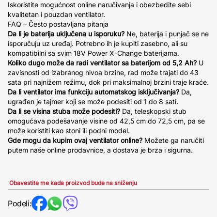
Iskoristite mogućnost online naručivanja i obezbedite sebi
kvalitetan i pouzdan ventilator.
FAQ – Često postavljana pitanja
Da li je baterija uključena u isporuku?
Ne, baterija i punjač se ne
isporučuju uz uređaj. Potrebno ih je kupiti zasebno, ali su
kompatibilni sa svim 18V Power X-Change baterijama.
Koliko dugo može da radi ventilator sa baterijom od 5,2 Ah?
U
zavisnosti od izabranog nivoa brzine, rad može trajati do 43
sata pri najnižem režimu, dok pri maksimalnoj brzini traje kraće.
Da li ventilator ima funkciju automatskog isključivanja?
Da,
ugrađen je tajmer koji se može podesiti od 1 do 8 sati.
Da li se visina stuba može podesiti?
Da, teleskopski stub
omogućava podešavanje visine od 42,5 cm do 72,5 cm, pa se
može koristiti kao stoni ili podni model.
Gde mogu da kupim ovaj ventilator online?
Možete ga naručiti
putem naše online prodavnice, a dostava je brza i sigurna.
Obavestite me kada proizvod bude na sniženju
Podeli: