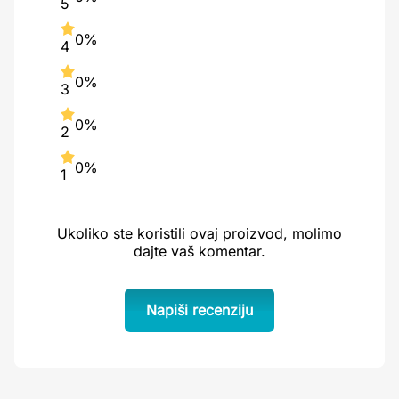
5
0%
4
0%
3
0%
2
0%
1
Ukoliko ste koristili ovaj proizvod, molimo
dajte vaš komentar.
Napiši recenziju