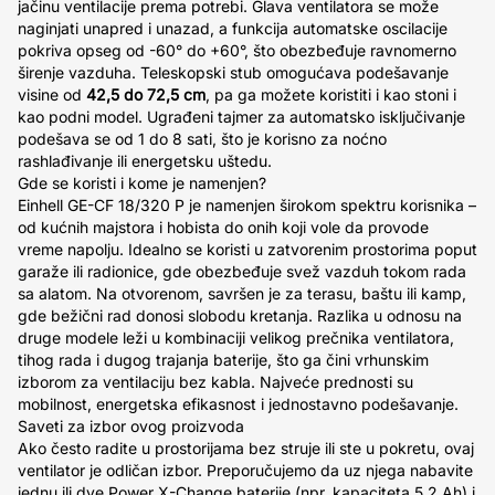
jačinu ventilacije prema potrebi. Glava ventilatora se može
naginjati unapred i unazad, a funkcija automatske oscilacije
pokriva opseg od -60° do +60°, što obezbeđuje ravnomerno
širenje vazduha. Teleskopski stub omogućava podešavanje
visine od
42,5 do 72,5 cm
, pa ga možete koristiti i kao stoni i
kao podni model. Ugrađeni tajmer za automatsko isključivanje
podešava se od 1 do 8 sati, što je korisno za noćno
rashlađivanje ili energetsku uštedu.
Gde se koristi i kome je namenjen?
Einhell GE-CF 18/320 P je namenjen širokom spektru korisnika –
od kućnih majstora i hobista do onih koji vole da provode
vreme napolju. Idealno se koristi u zatvorenim prostorima poput
garaže ili radionice, gde obezbeđuje svež vazduh tokom rada
sa alatom. Na otvorenom, savršen je za terasu, baštu ili kamp,
gde bežični rad donosi slobodu kretanja. Razlika u odnosu na
druge modele leži u kombinaciji velikog prečnika ventilatora,
tihog rada i dugog trajanja baterije, što ga čini vrhunskim
izborom za ventilaciju bez kabla. Najveće prednosti su
mobilnost, energetska efikasnost i jednostavno podešavanje.
Saveti za izbor ovog proizvoda
Ako često radite u prostorijama bez struje ili ste u pokretu, ovaj
ventilator je odličan izbor. Preporučujemo da uz njega nabavite
jednu ili dve Power X-Change baterije (npr. kapaciteta 5,2 Ah) i