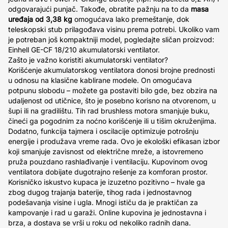
odgovarajući punjač. Takođe, obratite pažnju na to da
masa
uređaja od 3,38 kg
omogućava lako premeštanje, dok
teleskopski stub prilagođava visinu prema potrebi. Ukoliko vam
je potreban još kompaktniji model, pogledajte sličan proizvod:
Einhell GE-CF 18/210 akumulatorski ventilator.
Zašto je važno koristiti akumulatorski ventilator?
Korišćenje akumulatorskog ventilatora donosi brojne prednosti
u odnosu na klasične kablirane modele. On omogućava
potpunu slobodu – možete ga postaviti bilo gde, bez obzira na
udaljenost od utičnice, što je posebno korisno na otvorenom, u
šupi ili na gradilištu. Tih rad brushless motora smanjuje buku,
čineći ga pogodnim za noćno korišćenje ili u tišim okruženjima.
Dodatno, funkcija tajmera i oscilacije optimizuje potrošnju
energije i produžava vreme rada. Ovo je ekološki efikasan izbor
koji smanjuje zavisnost od električne mreže, a istovremeno
pruža pouzdano rashlađivanje i ventilaciju. Kupovinom ovog
ventilatora dobijate dugotrajno rešenje za komforan prostor.
Korisničko iskustvo kupaca je izuzetno pozitivno – hvale ga
zbog dugog trajanja baterije, tihog rada i jednostavnog
podešavanja visine i ugla. Mnogi ističu da je praktičan za
kampovanje i rad u garaži. Online kupovina je jednostavna i
brza, a dostava se vrši u roku od nekoliko radnih dana.